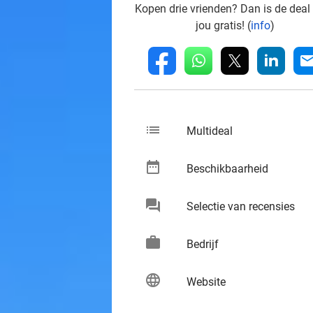
Kopen drie vrienden? Dan is de deal
jou gratis! (
info
)
whatsapp
linkedin
fb
mai
list
keybo
Multideal
date_range
keybo
Beschikbaarheid
chat
keybo
Selectie van recensies
work
keybo
Bedrijf
language
keybo
Website