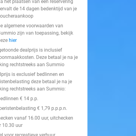
a het plaatsen van een reservering
ervalt de 14 dagen bedenktijd van je
voucheraankoop
e algemene voorwaarden van
ummio zijn van toepassing, bekijk
deze
hier
etoonde dealprijs is inclusief
oonmaakkosten. Deze betaal je na je
king rechtstreeks aan Summio
prijs is exclusief bedlinnen en
istenbelasting deze betaal je na je
king rechtstreeks aan Summio:
edlinnen € 14 p.p.
oeristenbelasting € 1,79 p.p.p.n.
hecken vanaf 16.00 uur, uitchecken
r 10.30 uur
l voor recreatieve verhuur