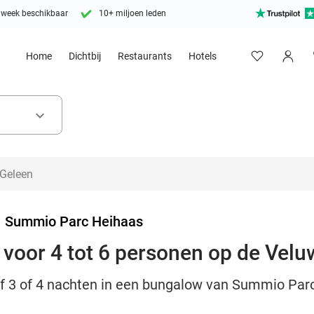
 week beschikbaar
10+ miljoen leden
Home
Dichtbij
Restaurants
Hotels
keyboard_arrow_down
>
Summio Parc Heihaas
 voor 4 tot 6 personen op de Velu
ijf 3 of 4 nachten in een bungalow van Summio Par