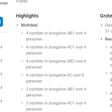
Putten
 voor
Highlights
Grote
l
Multideal:
Gel
31 
4 nachten in bungalow 4B1 voor 4
personen
Res
ard_arrow_right
4 nachten in bungalow 4C1 voor 4
r
personen
t
R
ard_arrow_right
4 nachten in bungalow 6B2 voor 6
o
personen
v
ard_arrow_right
4 nachten in bungalow 6C voor 6
g
personen
v
ard_arrow_right
3 nachten in bungalow 4B1 voor 4
j
personen
a
ard_arrow_right
3 nachten in bungalow 4C1 voor 4
personen