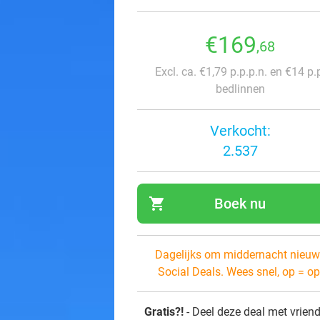
€169
,68
Excl. ca. €1,79 p.p.p.n. en €14 p.
bedlinnen
Verkocht:
2.537
shopping_cart
Boek nu
navi
Dagelijks om middernacht nieuw
Social Deals. Wees snel, op = op
Gratis?!
- Deel deze deal met vrien