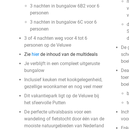
n
3 nachten in bungalow 6B2 voor 6
v
personen
3 nachten in bungalow 6C voor 6
d
personen
S
3 of 4 nachten weg voor 4 tot 6
personen op de Veluwe
De g
Zie
hier
de inhoud van de multideals
sch
boe
Je verblijft in een compleet uitgeruste
bungalow
Deal
toer
Inclusief keuken met kookgelegenheid,
boe
gezellige woonkamer en nog veel meer
b
Dit vakantiepark ligt op de Veluwe bij
het sfeervolle Putten
t
De perfecte uitvalsbasis voor een
Inc
wandeling of fietstocht door één van de
voo
mooiste natuurgebieden van Nederland
Enke