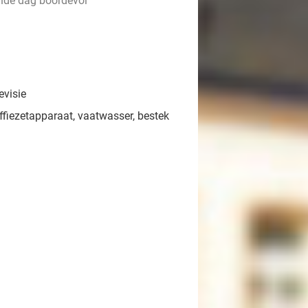
ende dag boordevol
evisie
ffiezetapparaat, vaatwasser, bestek