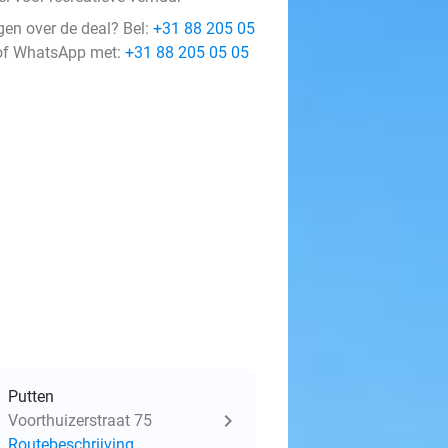
gen over de deal? Bel:
+31 88 205 05
f WhatsApp met:
+31 88 205 05 05
Putten
Voorthuizerstraat 75
Routebeschrijving