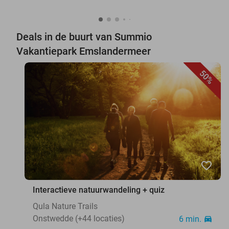
Deals in de buurt van Summio
Vakantiepark Emslandermeer
50%
favorite_border
Interactieve natuurwandeling + quiz
Qula Nature Trails
Onstwedde (+44 locaties)
6 min.
directions_car