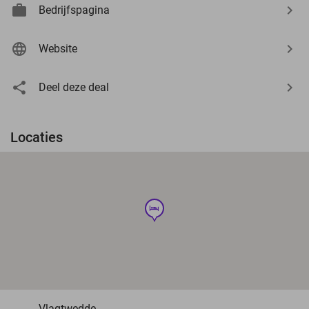
Bedrijfspagina
Website
Deel deze deal
Locaties
hotel
Vlagtwedde