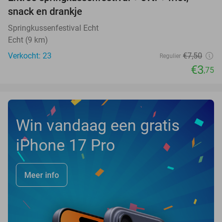
50%
NEW
snack en drankje
TODAY
Springkussenfestival Echt
Echt (9 km)
Verkocht: 23
€7
,50
Regulier
€3
,75
Win vandaag een gratis
iPhone 17 Pro
Meer info