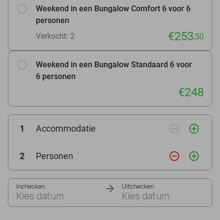
Weekend in een Bungalow Comfort 6 voor 6
personen
€253
Verkocht: 2
,50
Weekend in een Bungalow Standaard 6 voor
6 personen
€248
remove_circle_outline
add_circle_outline
1
Accommodatie
remove_circle_outline
add_circle_outline
2
Personen
Inchecken
Uitchecken
Kies datum
Kies datum