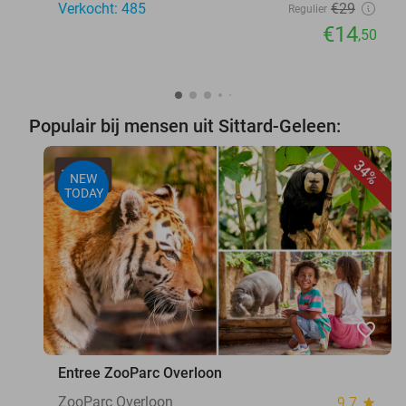
Verkocht: 485
€29
Regulier
€14
,50
Populair bij mensen uit Sittard-Geleen:
34%
NEW
TODAY
favorite_border
Entree ZooParc Overloon
ZooParc Overloon
9.7
star