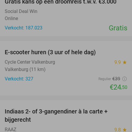
Gratis kans op een droomreis t.w.v. €3.000
Social Deal Win
Online
Gratis
Verkocht: 187.023
favorite_border
E-scooter huren (3 uur of hele dag)
37%
Cycle Center Valkenburg
9.9
star
Valkenburg (11 km)
Verkocht: 327
€39
Regulier
€24
,50
favorite_border
Indiaas 2- of 3-gangendiner à la carte +
22%
bijgerecht
RAAZ
9.8
star