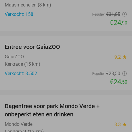
Maasmechelen (8 km)
Verkocht: 158
€31
,85
Regulier
€24
,90
favorite_border
Entree voor GaiaZOO
14%
GaiaZOO
9.2
star
Kerkrade (15 km)
Verkocht: 8.502
€28
,50
Regulier
€24
,50
favorite_border
Dagentree voor park Mondo Verde +
25%
onbeperkt eten en drinken
Mondo Verde
8.3
star
Landgraaf (13 km)