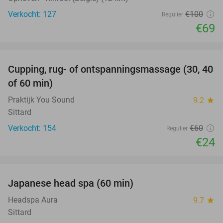
Verkocht: 127
€100
Regulier
€69
favorite_border
Cupping, rug- of ontspanningsmassage (30, 40
60%
of 60 min)
Praktijk You Sound
9.2
star
Sittard
Verkocht: 154
€60
Regulier
€24
favorite_border
Japanese head spa (60 min)
23%
Headspa Aura
9.7
star
Sittard