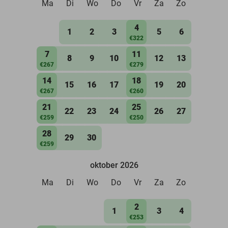
Ma
Di
Wo
Do
Vr
Za
Zo
4
1
2
3
5
6
€322
7
11
8
9
10
12
13
€267
€279
14
18
15
16
17
19
20
€267
€260
21
25
22
23
24
26
27
€259
€250
28
29
30
€259
oktober 2026
Ma
Di
Wo
Do
Vr
Za
Zo
2
1
3
4
€253