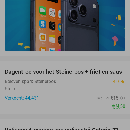
favorite_border
Dagentree voor het Steinerbos + friet en saus
37%
Belevenispark Steinerbos
8.9
star
Stein
Verkocht: 44.431
€15
Regulier
€9
,50
favorite_border
Italiaans 4-gangen keuzediner bij Osteria 27