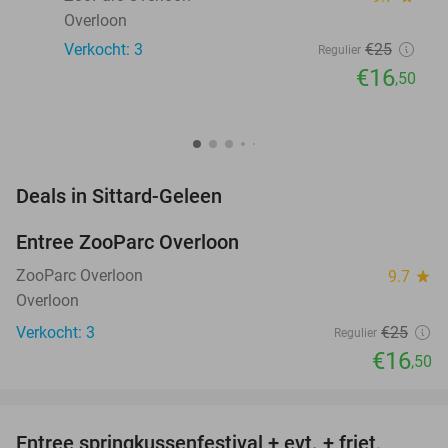
Overloon
Verkocht: 3
€25
Regulier
€16
,50
favorite_border
Deals in Sittard-Geleen
Entree ZooParc Overloon
34%
NEW
TODAY
ZooParc Overloon
9.7
star
Overloon
Verkocht: 3
€25
Regulier
€16
,50
favorite_border
Entree springkussenfestival + evt. + friet,