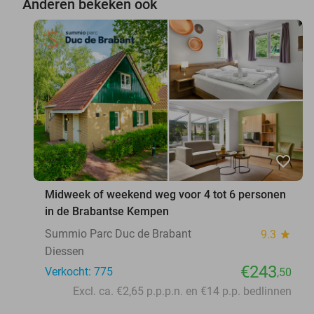
Anderen bekeken ook
favorite_border
Midweek of weekend weg voor 4 tot 6 personen
in de Brabantse Kempen
Summio Parc Duc de Brabant
9.3
star
Diessen
€243
Verkocht: 775
,50
Excl. ca. €2,65 p.p.p.n. en €14 p.p. bedlinnen