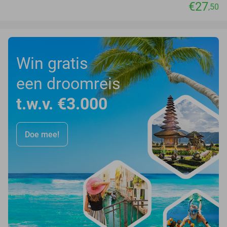
€27
,50
Win gratis
een droomreis
t.w.v. €3.000
Doe mee!