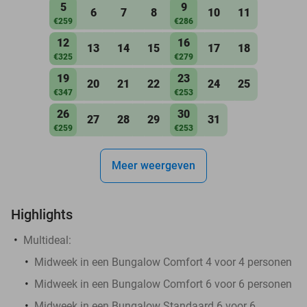
5
9
6
7
8
10
11
€259
€286
12
16
13
14
15
17
18
€325
€279
19
23
20
21
22
24
25
€347
€253
26
30
27
28
29
31
€259
€253
Meer weergeven
Highlights
Multideal:
Midweek in een Bungalow Comfort 4 voor 4 personen
Midweek in een Bungalow Comfort 6 voor 6 personen
Midweek in een Bungalow Standaard 6 voor 6