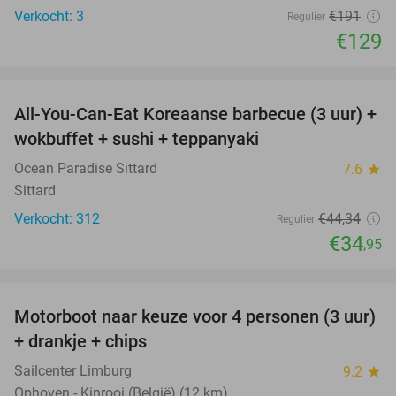
Verkocht: 3
€191
Regulier
€129
favorite_border
All-You-Can-Eat Koreaanse barbecue (3 uur) +
21%
wokbuffet + sushi + teppanyaki
Ocean Paradise Sittard
7.6
star
Sittard
Verkocht: 312
€44
,34
Regulier
€34
,95
favorite_border
Motorboot naar keuze voor 4 personen (3 uur)
31%
+ drankje + chips
Sailcenter Limburg
9.2
star
Ophoven - Kinrooi (België) (12 km)