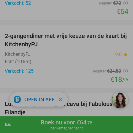
Verkocht: 52
€70
Regulier
€54
favorite_border
2-gangendiner met vrije keuze van de kaart bij
23%
KitchenbyPJ
KitchenbyPJ
9.0
star
Echt (10 km)
Verkocht: 125
€24
,50
Regulier
€18
,95
favorite_border
close
OPEN IN APP
Luxe tapasplank + glas cava bij Fabulous 't
28%
Eilandje
Boek nu voor €64
Fabulous ´t Eilandje
9.4
star
,75
hotel
shopping_cart
Boek nu
navigate_next
per kamer, per nacht
Maaseik (11 km)