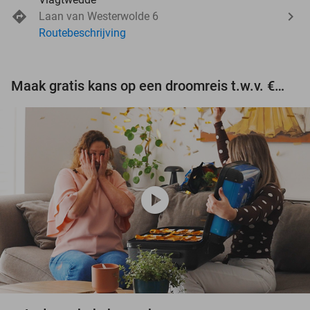
Laan van Westerwolde 6
Routebeschrijving
Maak gratis kans op een droomreis t.w.v. €3.000!
play_circle