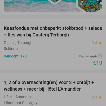
favorite_border
Kaasfondue met onbeperkt stokbrood + salade
44%
+ fles wijn bij Gasterij Terborgh
Gasterij Terborgh
9.4
star
Schinnen
Verkocht: 173
€34
Regulier
€19
favorite_border
1, 2 of 3 overnachting(en) voor 2 + ontbijt +
32%
NEW
wellness + meer bij Hôtel L'Amandier
TODAY
Hôtel L'Amandier
9.9
star
Libramont-Chevigny