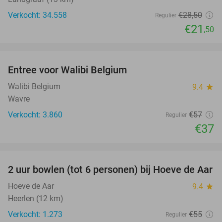
Verkocht: 34.558
€28
,50
Regulier
€21
,50
favorite_border
Entree voor Walibi Belgium
35%
Walibi Belgium
9.4
star
Wavre
Verkocht: 3.860
€57
Regulier
€37
favorite_border
2 uur bowlen (tot 6 personen) bij Hoeve de Aar
50%
Hoeve de Aar
9.4
star
Heerlen (12 km)
Verkocht: 1.273
€55
Regulier