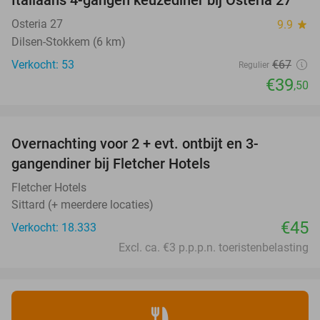
41%
Osteria 27
9.9
star
Dilsen-Stokkem (6 km)
Verkocht: 53
€67
Regulier
€39
,50
favorite_border
Overnachting voor 2 + evt. ontbijt en 3-
gangendiner bij Fletcher Hotels
Fletcher Hotels
Sittard (+ meerdere locaties)
€45
Verkocht: 18.333
Excl. ca. €3 p.p.p.n. toeristenbelasting