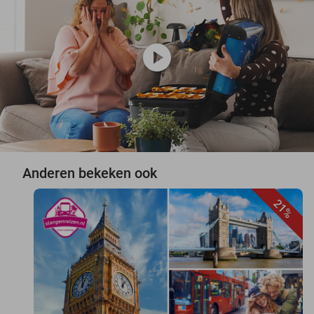
play_circle
Anderen bekeken ook
21%