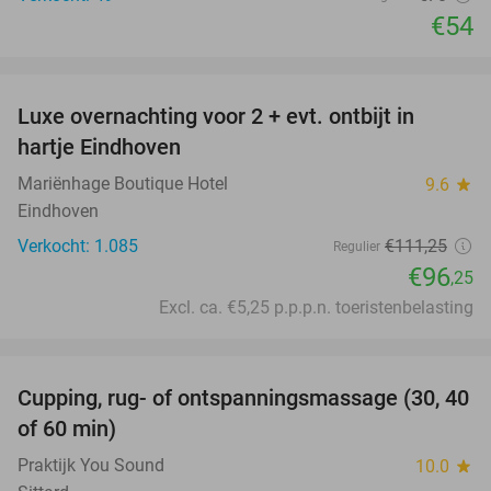
€54
favorite_border
Luxe overnachting voor 2 + evt. ontbijt in
14%
hartje Eindhoven
Mariënhage Boutique Hotel
9.6
star
Eindhoven
Verkocht: 1.085
€111
,25
Regulier
€96
,25
Excl. ca. €5,25 p.p.p.n. toeristenbelasting
favorite_border
Cupping, rug- of ontspanningsmassage (30, 40
60%
of 60 min)
Praktijk You Sound
10.0
star