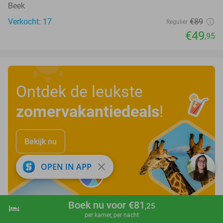
Beek
Verkocht: 17
€89
Regulier
€49
,95
Ontdek de leukste
zomervakantiedeals
!
Bekijk nu
close
OPEN IN APP
Boek nu voor €81
,25
hotel
shopping_cart
Boek nu
navigate_next
per kamer, per nacht