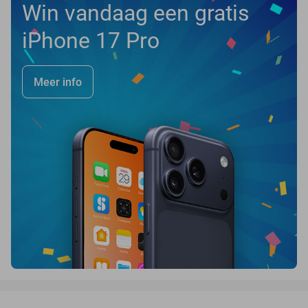
Win vandaag een gratis
iPhone 17 Pro
Meer info
favorite_border