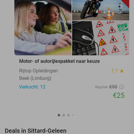
favorite_border
Motor- of autorijlespakket naar keuze
Rijtop Opleidingen
7.7
star
Beek (Limburg)
Verkocht: 12
€90
Regulier
€25
favorite_border
Deals in Sittard-Geleen