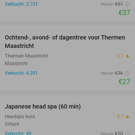
Verkocht: 3.731
€57
Regulier
€37
favorite_border
Ochtend-, avond- of dagentree voor Thermen
25%
Maastricht
Thermen Maastricht
9.7
star
Maastricht
Verkocht: 4.391
€36
Regulier
€27
favorite_border
Japanese head spa (60 min)
23%
Headspa Aura
9.7
star
Sittard
Verkocht: 49
€70
Regulier