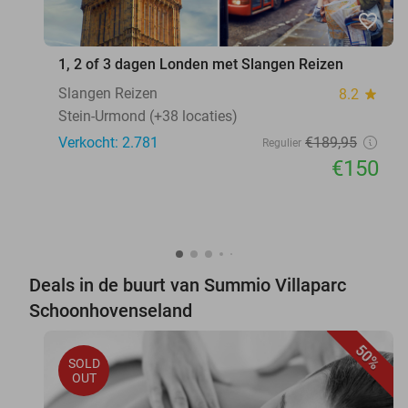
favorite_border
1, 2 of 3 dagen Londen met Slangen Reizen
Slangen Reizen
8.2
star
Stein-Urmond (+38 locaties)
Verkocht: 2.781
€189
,95
Regulier
€150
Deals in de buurt van Summio Villaparc
Schoonhovenseland
50%
SOLD
OUT