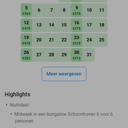
5
9
6
7
8
10
11
€369
€378
12
16
13
14
15
17
18
€470
€378
19
23
20
21
22
24
25
€470
€378
26
30
27
28
29
31
€382
€312
Meer weergeven
Highlights
Multideal:
Midweek in een bungalow Schoonhoven 6 voor 6
personen