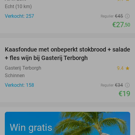
Echt (10 km)
Verkocht: 257
€45
Regulier
€27
,50
favorite_border
Kaasfondue met onbeperkt stokbrood + salade
44%
+ fles wijn bij Gasterij Terborgh
Gasterij Terborgh
9.4
star
Schinnen
Verkocht: 158
€34
Regulier
€19
Win gratis