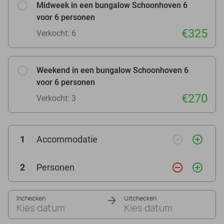
Midweek in een bungalow Schoonhoven 6
voor 6 personen
€325
Verkocht: 6
Weekend in een bungalow Schoonhoven 6
voor 6 personen
€270
Verkocht: 3
remove_circle_outline
add_circle_outline
1
Accommodatie
remove_circle_outline
add_circle_outline
2
Personen
Inchecken
Uitchecken
Kies datum
Kies datum