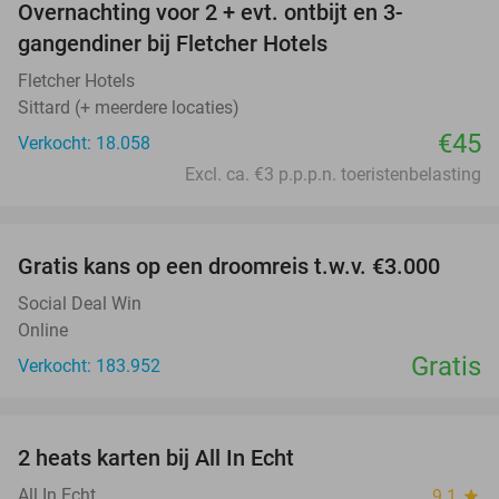
Overnachting voor 2 + evt. ontbijt en 3-
gangendiner bij Fletcher Hotels
Fletcher Hotels
Sittard (+ meerdere locaties)
€45
Verkocht: 18.058
Excl. ca. €3 p.p.p.n. toeristenbelasting
favorite_border
Gratis kans op een droomreis t.w.v. €3.000
Social Deal Win
Online
Gratis
Verkocht: 183.952
favorite_border
2 heats karten bij All In Echt
39%
All In Echt
9.1
star