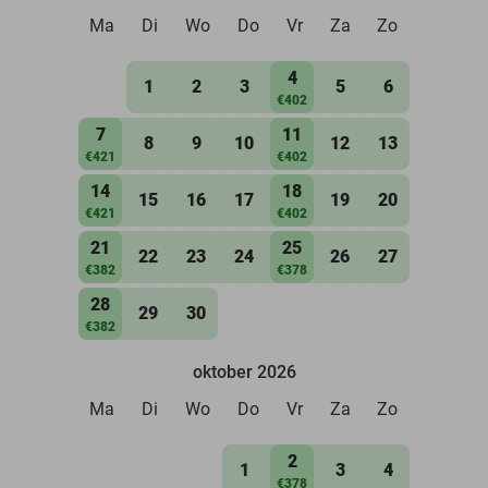
Ma
Di
Wo
Do
Vr
Za
Zo
4
1
2
3
5
6
€402
7
11
8
9
10
12
13
€421
€402
14
18
15
16
17
19
20
€421
€402
21
25
22
23
24
26
27
€382
€378
28
29
30
€382
oktober 2026
Ma
Di
Wo
Do
Vr
Za
Zo
2
1
3
4
€378