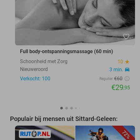
favorite_border
Full body-ontspanningsmassage (60 min)
Schoonheid met Zorg
10
star
Nieuweroord
3 min.
directions_car
Verkocht: 100
€60
Regulier
€29
,95
Populair bij mensen uit Sittard-Geleen:
72%