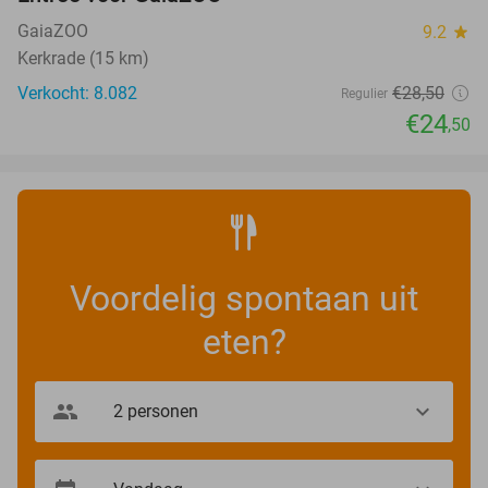
14%
GaiaZOO
9.2
star
Kerkrade (15 km)
Verkocht: 8.082
€28
,50
Regulier
€24
,50
Voordelig spontaan uit
eten?