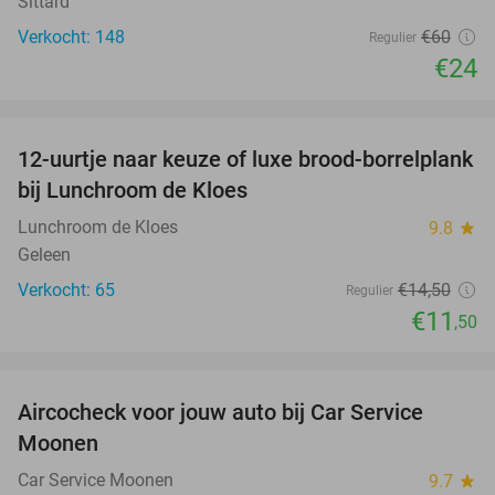
Sittard
Verkocht: 148
€60
Regulier
€24
favorite_border
12-uurtje naar keuze of luxe brood-borrelplank
21%
bij Lunchroom de Kloes
Lunchroom de Kloes
9.8
star
Geleen
Verkocht: 65
€14
,50
Regulier
€11
,50
favorite_border
Aircocheck voor jouw auto bij Car Service
44%
Moonen
Car Service Moonen
9.7
star