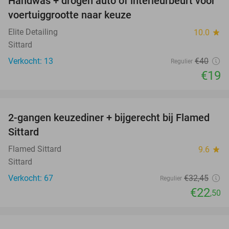
Handwas + drogen auto of interieurbeurt voor
53%
voertuiggrootte naar keuze
Elite Detailing
10.0
star
Sittard
Verkocht: 13
€40
Regulier
€19
favorite_border
2-gangen keuzediner + bijgerecht bij Flamed
31%
Sittard
Flamed Sittard
9.6
star
Sittard
Verkocht: 67
€32
,45
Regulier
€22
,50
favorite_border