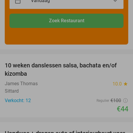
Zoek Restaurant
favorite_border
10 weken danslessen salsa, bachata en/of
56%
kizomba
James Thomas
10.0
star
Sittard
Verkocht: 12
€100
Regulier
€44
favorite_border