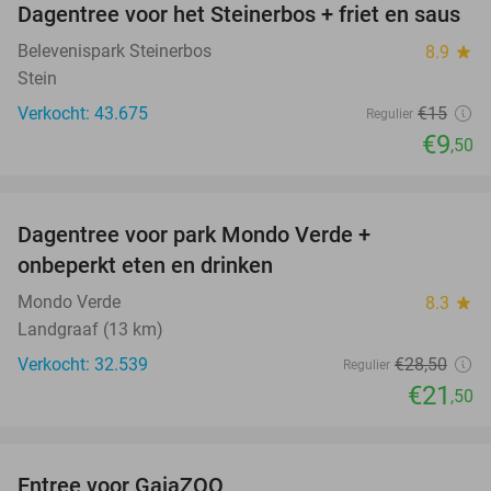
Dagentree voor het Steinerbos + friet en saus
37%
Belevenispark Steinerbos
8.9
star
Stein
Verkocht: 43.675
€15
Regulier
€9
,50
favorite_border
Dagentree voor park Mondo Verde +
25%
onbeperkt eten en drinken
Mondo Verde
8.3
star
Landgraaf (13 km)
Verkocht: 32.539
€28
,50
Regulier
€21
,50
favorite_border
Entree voor GaiaZOO