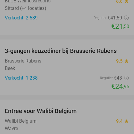
BLUE Wellnessresorts
8.8
star
Sittard (+4 locaties)
Verkocht: 2.589
€41
,50
Regulier
€21
,50
favorite_border
3-gangen keuzediner bij Brasserie Rubens
42%
Brasserie Rubens
9.5
star
Beek
Verkocht: 1.238
€43
Regulier
€24
,95
favorite_border
Entree voor Walibi Belgium
35%
Walibi Belgium
9.4
star
Wavre