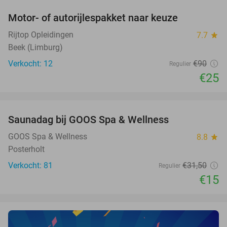
Motor- of autorijlespakket naar keuze
72%
Rijtop Opleidingen
7.7
star
Beek (Limburg)
Verkocht: 12
€90
Regulier
€25
favorite_border
Saunadag bij GOOS Spa & Wellness
52%
NEW
TODAY
GOOS Spa & Wellness
8.8
star
Posterholt
Verkocht: 81
€31
,50
Regulier
€15