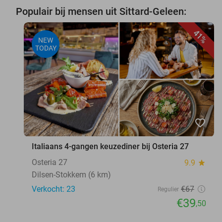
Populair bij mensen uit Sittard-Geleen:
41%
NEW
TODAY
favorite_border
Italiaans 4-gangen keuzediner bij Osteria 27
Osteria 27
9.9
star
Dilsen-Stokkem (6 km)
Verkocht: 23
€67
Regulier
€39
,50