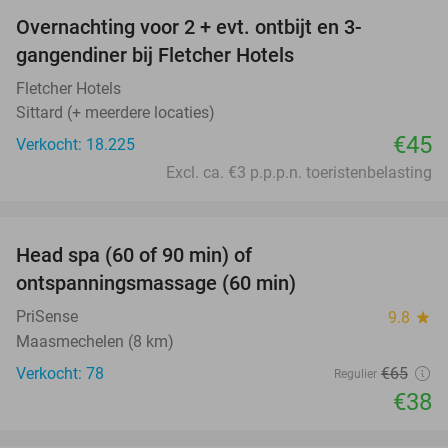
Overnachting voor 2 + evt. ontbijt en 3-
gangendiner bij Fletcher Hotels
Fletcher Hotels
Sittard (+ meerdere locaties)
€45
Verkocht: 18.225
Excl. ca. €3 p.p.p.n. toeristenbelasting
favorite_border
Head spa (60 of 90 min) of
42%
ontspanningsmassage (60 min)
PriSense
9.8
star
Maasmechelen (8 km)
Verkocht: 78
€65
Regulier
€38