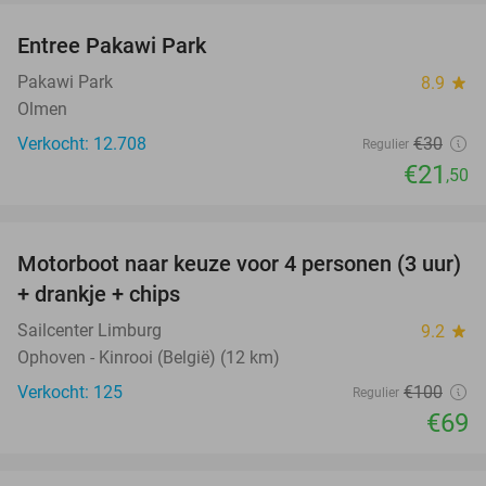
Entree Pakawi Park
28%
Pakawi Park
8.9
star
Olmen
Verkocht: 12.708
€30
Regulier
€21
,50
favorite_border
Motorboot naar keuze voor 4 personen (3 uur)
31%
+ drankje + chips
Sailcenter Limburg
9.2
star
Ophoven - Kinrooi (België) (12 km)
Verkocht: 125
€100
Regulier
€69
favorite_border