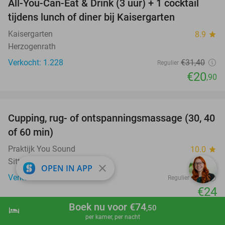
All-You-Can-Eat & Drink (3 uur) + 1 cocktail
33%
tijdens lunch of diner bij Kaisergarten
Kaisergarten
8.9
star
Herzogenrath
Verkocht: 1.228
€31
,40
Regulier
€20
,90
favorite_border
Cupping, rug- of ontspanningsmassage (30, 40
60%
of 60 min)
Praktijk You Sound
10.0
star
Sittard
close
OPEN IN APP
Verkocht: 151
€60
Regulier
€24
Boek nu voor €74
favorite_border
,50
hotel
shopping_cart
Boek nu
navigate_next
per kamer, per nacht