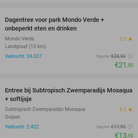
favorite_border
Dagentree voor park Mondo Verde +
25%
onbeperkt eten en drinken
Mondo Verde
8.3
star
Landgraaf (13 km)
Verkocht: 34.027
€28
,50
Regulier
€21
,50
favorite_border
Entree bij Subtropisch Zwemparadijs Mosaqua
25%
+ softijsje
Subtropisch Zwemparadijs Mosaqua
8.2
star
Gulpen
Verkocht: 2.422
€17
,95
Regulier
€13
,50