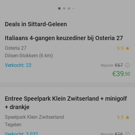
favorite_border
Deals in Sittard-Geleen
Italiaans 4-gangen keuzediner bij Osteria 27
41%
NEW
TODAY
Osteria 27
9.9
star
Dilsen-Stokkem (6 km)
Verkocht: 23
€67
Regulier
€39
,50
favorite_border
Entree Speelpark Klein Zwitserland + minigolf
38%
+ drankje
Speelpark Klein Zwitserland
9.5
star
Tegelen
Verkocht: 3.032
€16
Regulier