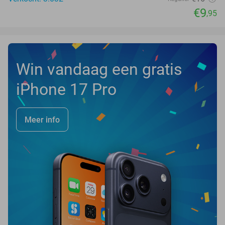
€9
,95
Win vandaag een gratis
iPhone 17 Pro
Meer info