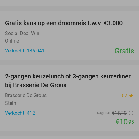
favorite_border
Gratis kans op een droomreis t.w.v. €3.000
Social Deal Win
Online
Gratis
Verkocht: 186.041
favorite_border
2-gangen keuzelunch of 3-gangen keuzediner
30%
bij Brasserie De Grous
Brasserie De Grous
9.7
star
Stein
Verkocht: 412
€15
,70
Regulier
€10
,95
favorite_border