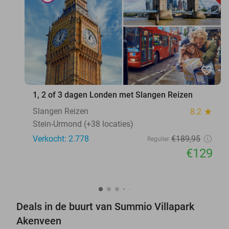
favorite_border
1, 2 of 3 dagen Londen met Slangen Reizen
Slangen Reizen
8.2
star
Stein-Urmond (+38 locaties)
Verkocht: 2.778
€189
,95
Regulier
€129
Deals in de buurt van Summio Villapark
Akenveen