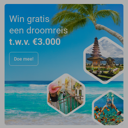
Win gratis
een droomreis
t.w.v. €3.000
Doe mee!