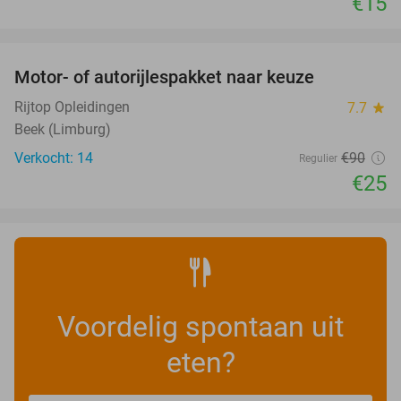
€15
favorite_border
Motor- of autorijlespakket naar keuze
72%
Rijtop Opleidingen
7.7
star
Beek (Limburg)
Verkocht: 14
€90
Regulier
€25
Voordelig spontaan uit
eten?