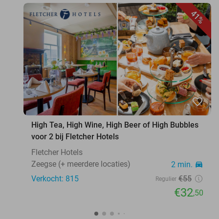
41%
favorite_border
High Tea, High Wine, High Beer of High Bubbles
voor 2 bij Fletcher Hotels
Fletcher Hotels
Zeegse (+ meerdere locaties)
2 min.
directions_car
Verkocht: 815
€55
Regulier
€32
,50