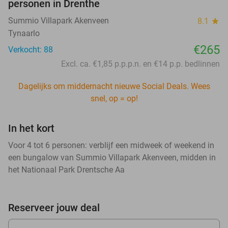
personen in Drenthe
Summio Villapark Akenveen
8.1
star
Tynaarlo
€265
Verkocht: 88
Excl. ca. €1,85 p.p.p.n. en €14 p.p. bedlinnen
Dagelijks om middernacht nieuwe Social Deals. Wees
snel, op = op!
In het kort
Voor 4 tot 6 personen: verblijf een midweek of weekend in
een bungalow van Summio Villapark Akenveen, midden in
het Nationaal Park Drentsche Aa
Reserveer jouw deal