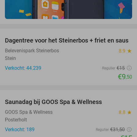
favorite_border
Dagentree voor het Steinerbos + friet en saus
37%
Belevenispark Steinerbos
8.9
star
Stein
Verkocht: 44.239
€15
Regulier
€9
,50
favorite_border
Saunadag bij GOOS Spa & Wellness
52%
GOOS Spa & Wellness
8.8
star
Posterholt
Verkocht: 189
€31
,50
Regulier