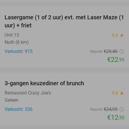
favorite_border
Lasergame (1 of 2 uur) evt. met Laser Maze (1
22%
uur) + friet
Unit 13
8.6
star
Nuth (6 km)
Verkocht: 915
€29
,40
Regulier
€22
,95
favorite_border
3-gangen keuzediner of brunch
50%
Restaurant Crazy Joe's
9.8
star
Geleen
Verkocht: 336
€24
,95
Regulier
€12
,50
favorite_border