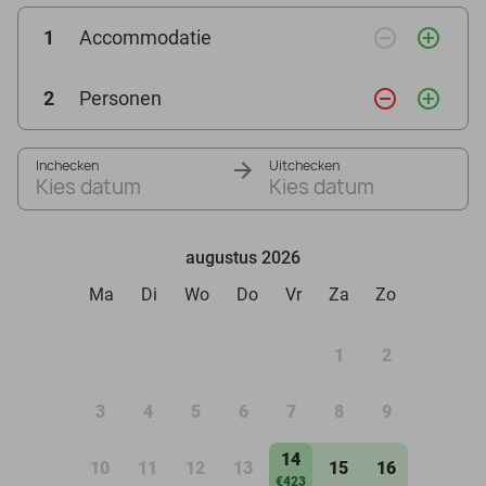
remove_circle_outline
add_circle_outline
1
Accommodatie
remove_circle_outline
add_circle_outline
2
Personen
Inchecken
Uitchecken
Kies datum
Kies datum
augustus 2026
Ma
Di
Wo
Do
Vr
Za
Zo
1
2
3
4
5
6
7
8
9
14
10
11
12
13
15
16
€423