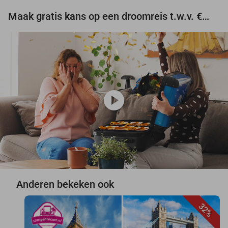
Maak gratis kans op een droomreis t.w.v. €3.000!
play_circle
Anderen bekeken ook
32%