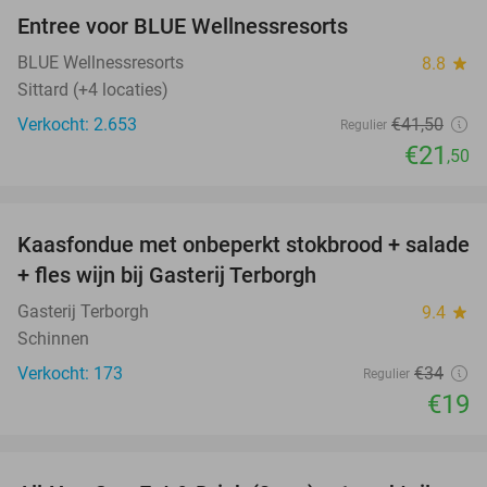
Entree voor BLUE Wellnessresorts
48%
BLUE Wellnessresorts
8.8
star
Sittard (+4 locaties)
Verkocht: 2.653
€41
,50
Regulier
€21
,50
favorite_border
Kaasfondue met onbeperkt stokbrood + salade
44%
+ fles wijn bij Gasterij Terborgh
Gasterij Terborgh
9.4
star
Schinnen
Verkocht: 173
€34
Regulier
€19
favorite_border