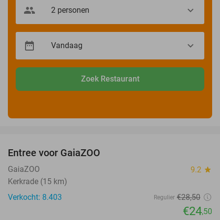
Zoek Restaurant
favorite_border
Entree voor GaiaZOO
14%
GaiaZOO
9.2
star
Kerkrade (15 km)
Verkocht: 8.403
€28
,50
Regulier
€24
,50