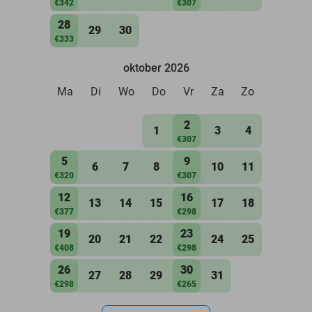
€342
€307
28
29
30
€333
oktober 2026
Ma
Di
Wo
Do
Vr
Za
Zo
2
1
3
4
€307
5
9
6
7
8
10
11
€320
€307
12
16
13
14
15
17
18
€377
€298
19
23
20
21
22
24
25
€408
€298
26
30
27
28
29
31
€298
€265