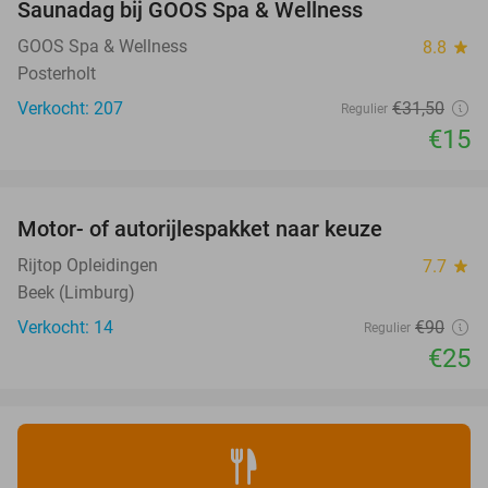
Saunadag bij GOOS Spa & Wellness
52%
GOOS Spa & Wellness
8.8
star
Posterholt
Verkocht: 207
€31
,50
Regulier
€15
favorite_border
Motor- of autorijlespakket naar keuze
72%
Rijtop Opleidingen
7.7
star
Beek (Limburg)
Verkocht: 14
€90
Regulier
€25