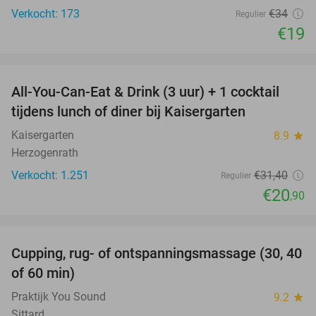
Verkocht: 173
€34
Regulier
€19
favorite_border
All-You-Can-Eat & Drink (3 uur) + 1 cocktail
33%
tijdens lunch of diner bij Kaisergarten
Kaisergarten
8.9
star
Herzogenrath
Verkocht: 1.251
€31
,40
Regulier
€20
,90
favorite_border
Cupping, rug- of ontspanningsmassage (30, 40
60%
of 60 min)
Praktijk You Sound
9.2
star
Sittard