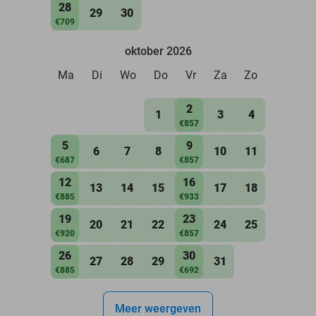
28
29
30
€709
oktober 2026
Ma
Di
Wo
Do
Vr
Za
Zo
2
1
3
4
€857
5
9
6
7
8
10
11
€687
€857
12
16
13
14
15
17
18
€885
€933
19
23
20
21
22
24
25
€920
€857
26
30
27
28
29
31
€885
€692
Meer weergeven