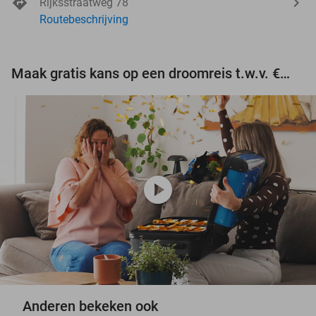
Rijksstraatweg 78
Routebeschrijving
Maak gratis kans op een droomreis t.w.v. €3.000!
play_circle
Anderen bekeken ook