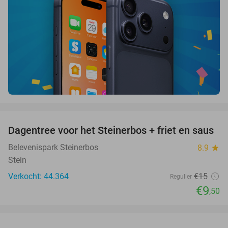
favorite_border
Dagentree voor het Steinerbos + friet en saus
37%
Belevenispark Steinerbos
8.9
star
Stein
Verkocht: 44.364
€15
Regulier
€9
,50
favorite_border