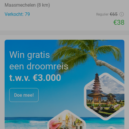
Maasmechelen (8 km)
Verkocht: 79
€65
Regulier
€38
Win gratis
een droomreis
t.w.v. €3.000
Doe mee!