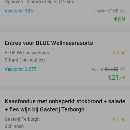
Ophoven - Kinrooi (België) (12 km)
Verkocht: 125
€100
Regulier
€69
favorite_border
Entree voor BLUE Wellnessresorts
48%
BLUE Wellnessresorts
8.8
star
Sittard (+4 locaties)
Verkocht: 2.675
€41
,50
Regulier
€21
,50
favorite_border
Kaasfondue met onbeperkt stokbrood + salade
44%
+ fles wijn bij Gasterij Terborgh
Gasterij Terborgh
9.4
star
Schinnen