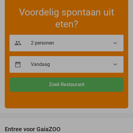
Voordelig spontaan uit
eten?
Zoek Restaurant
favorite_border
Entree voor GaiaZOO
14%