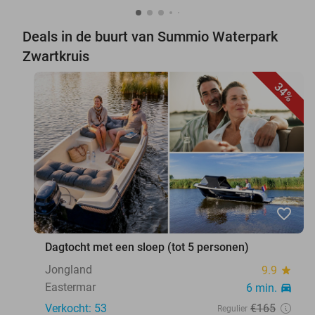
Deals in de buurt van Summio Waterpark
Zwartkruis
34%
favorite_border
Dagtocht met een sloep (tot 5 personen)
Jongland
9.9
star
Eastermar
6 min.
directions_car
Verkocht: 53
€165
Regulier