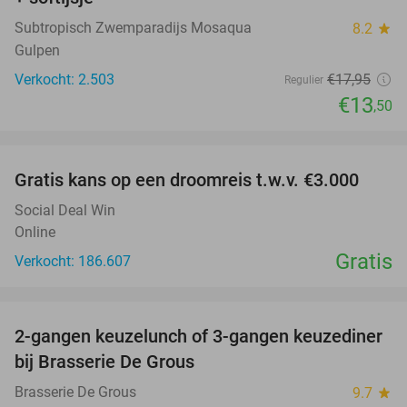
Subtropisch Zwemparadijs Mosaqua
8.2
star
Gulpen
Verkocht: 2.503
€17
,95
Regulier
€13
,50
favorite_border
Gratis kans op een droomreis t.w.v. €3.000
Social Deal Win
Online
Gratis
Verkocht: 186.607
favorite_border
2-gangen keuzelunch of 3-gangen keuzediner
30%
bij Brasserie De Grous
Brasserie De Grous
9.7
star