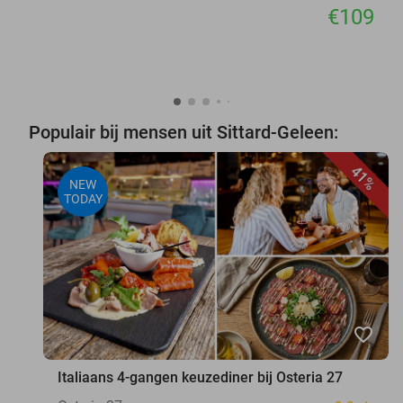
€109
Populair bij mensen uit Sittard-Geleen:
41%
NEW
TODAY
favorite_border
Italiaans 4-gangen keuzediner bij Osteria 27