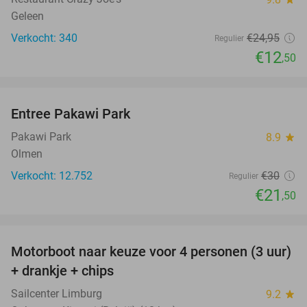
Geleen
Verkocht: 340
€24
,95
Regulier
€12
,50
favorite_border
Entree Pakawi Park
28%
Pakawi Park
8.9
star
Olmen
Verkocht: 12.752
€30
Regulier
€21
,50
favorite_border
Motorboot naar keuze voor 4 personen (3 uur)
31%
+ drankje + chips
Sailcenter Limburg
9.2
star