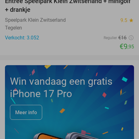
Entree Speelpark Klein Zwitserland + minigolf
38%
+ drankje
Speelpark Klein Zwitserland
9.5
star
Tegelen
Verkocht: 3.052
€16
Regulier
€9
,95
Win vandaag een gratis
iPhone 17 Pro
Meer info