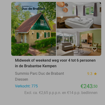
favorite_border
Midweek of weekend weg voor 4 tot 6 personen
in de Brabantse Kempen
Summio Parc Duc de Brabant
9.3
star
Diessen
€243
Verkocht: 775
,50
Excl. ca. €2,65 p.p.p.n. en €14 p.p. bedlinnen