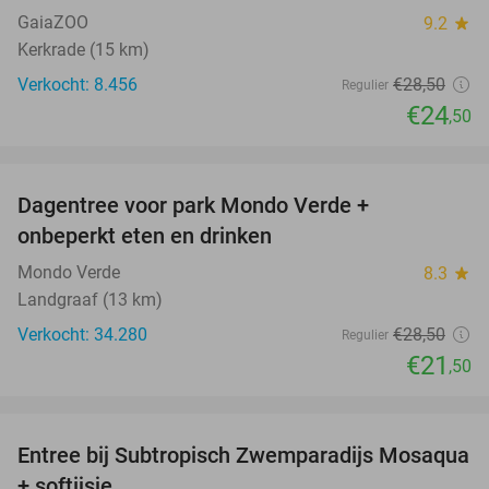
GaiaZOO
9.2
star
Kerkrade (15 km)
Verkocht: 8.456
€28
,50
Regulier
€24
,50
favorite_border
Dagentree voor park Mondo Verde +
25%
onbeperkt eten en drinken
Mondo Verde
8.3
star
Landgraaf (13 km)
Verkocht: 34.280
€28
,50
Regulier
€21
,50
favorite_border
Entree bij Subtropisch Zwemparadijs Mosaqua
25%
+ softijsje