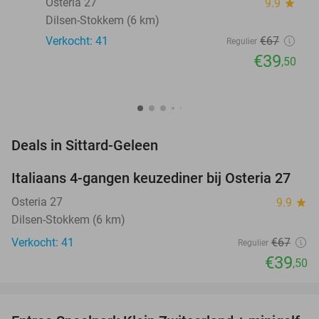
Osteria 27
9.9
star
Dilsen-Stokkem (6 km)
Verkocht: 41
€67
Regulier
€39
,50
favorite_border
Deals in Sittard-Geleen
Italiaans 4-gangen keuzediner bij Osteria 27
41%
NEW
TODAY
Osteria 27
9.9
star
Dilsen-Stokkem (6 km)
Verkocht: 41
€67
Regulier
€39
,50
favorite_border