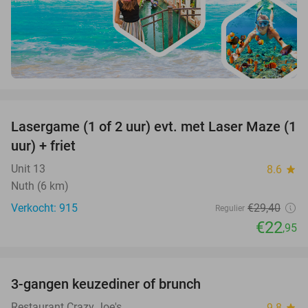
favorite_border
Lasergame (1 of 2 uur) evt. met Laser Maze (1
22%
uur) + friet
Unit 13
8.6
star
Nuth (6 km)
Verkocht: 915
€29
,40
Regulier
€22
,95
favorite_border
3-gangen keuzediner of brunch
50%
Restaurant Crazy Joe's
9.8
star