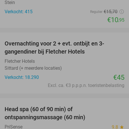
Stein
Verkocht: 415
€15
,70
Regulier
€10
,95
favorite_border
Overnachting voor 2 + evt. ontbijt en 3-
gangendiner bij Fletcher Hotels
Fletcher Hotels
Sittard (+ meerdere locaties)
€45
Verkocht: 18.290
Excl. ca. €3 p.p.p.n. toeristenbelasting
favorite_border
Head spa (60 of 90 min) of
42%
ontspanningsmassage (60 min)
PriSense
9.8
star