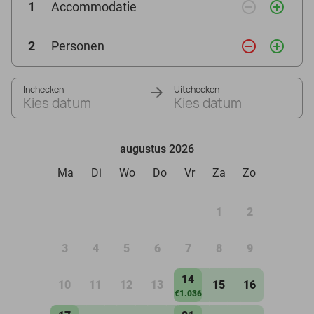
remove_circle_outline
add_circle_outline
1
Accommodatie
remove_circle_outline
add_circle_outline
2
Personen
Inchecken
Uitchecken
Kies datum
Kies datum
augustus 2026
Ma
Di
Wo
Do
Vr
Za
Zo
1
2
3
4
5
6
7
8
9
14
10
11
12
13
15
16
€1.036