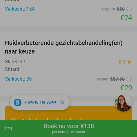
Verkocht: 154
€60
Regulier
€24
favorite_border
Huidverbeterende gezichtsbehandeling(en)
50%
naar keuze
Skin&Out
8.6
star
Sittard
Verkocht: 39
€57
,50
Regulier
€29
close
OPEN IN APP
Ontdek de leukste
Boek nu voor €138
hotel
shopping_cart
Boek nu
navigate_next
zomervakantiedeals
!
per kamer, per nacht