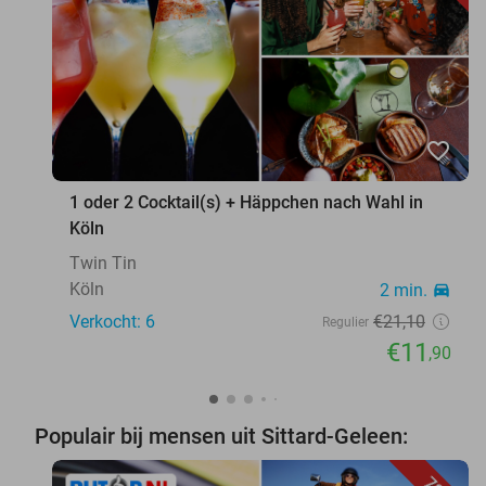
favorite_border
1 oder 2 Cocktail(s) + Häppchen nach Wahl in
Köln
Twin Tin
Köln
2 min.
directions_car
Verkocht: 6
€21
,10
Regulier
€11
,90
Populair bij mensen uit Sittard-Geleen: