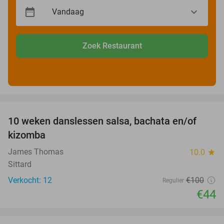
Zoek Restaurant
favorite_border
10 weken danslessen salsa, bachata en/of
56%
kizomba
James Thomas
10.0
star
Sittard
Verkocht: 12
€100
Regulier
€44
favorite_border