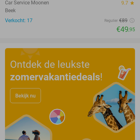
Car Service Moonen
9.7
star
Beek
Verkocht: 17
€89
Regulier
€49
,95
Ontdek de leukste
zomervakantiedeals
!
Bekijk nu