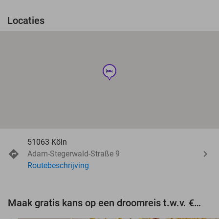
Locaties
hotel
51063 Köln
Adam-Stegerwald-Straße 9
Routebeschrijving
Maak gratis kans op een droomreis t.w.v. €3.000!