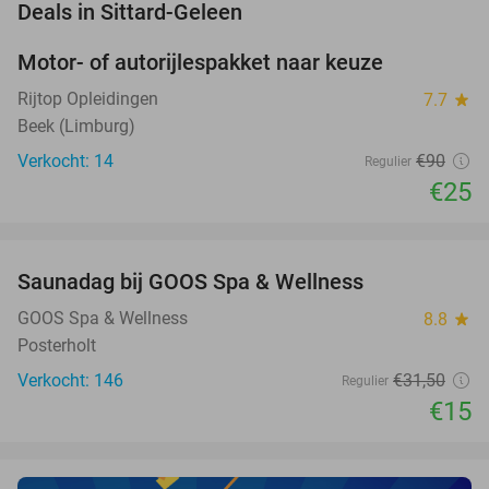
favorite_border
Deals in Sittard-Geleen
Motor- of autorijlespakket naar keuze
72%
Rijtop Opleidingen
7.7
star
Beek (Limburg)
Verkocht: 14
€90
Regulier
€25
favorite_border
Saunadag bij GOOS Spa & Wellness
52%
NEW
TODAY
GOOS Spa & Wellness
8.8
star
Posterholt
Verkocht: 146
€31
,50
Regulier
€15