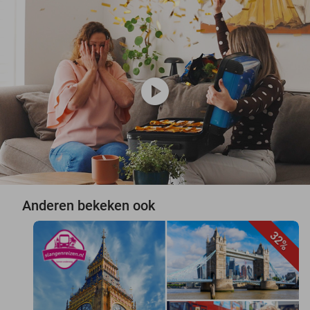
play_circle
Anderen bekeken ook
32%