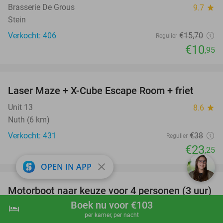
Brasserie De Grous
9.7
star
Stein
Verkocht: 406
€15
,70
Regulier
€10
,95
favorite_border
Laser Maze + X-Cube Escape Room + friet
39%
Unit 13
8.6
star
Nuth (6 km)
Verkocht: 431
€38
Regulier
€23
,25
favorite_border
close
OPEN IN APP
Motorboot naar keuze voor 4 personen (3 uur)
31%
+ drankje + chips
Boek nu voor €103
hotel
shopping_cart
Boek nu
navigate_next
per kamer, per nacht
Sailcenter Limburg
9.2
star