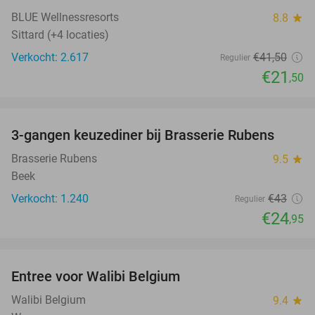
BLUE Wellnessresorts
8.8
star
Sittard (+4 locaties)
Verkocht: 2.617
€41
,50
Regulier
€21
,50
favorite_border
3-gangen keuzediner bij Brasserie Rubens
42%
Brasserie Rubens
9.5
star
Beek
Verkocht: 1.240
€43
Regulier
€24
,95
favorite_border
Entree voor Walibi Belgium
35%
Walibi Belgium
9.4
star