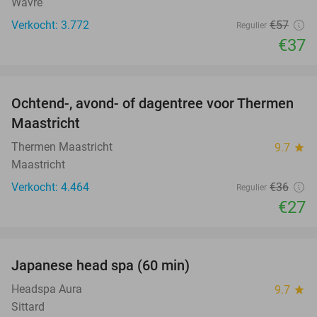
Wavre
Verkocht: 3.772
€57
Regulier
€37
favorite_border
Ochtend-, avond- of dagentree voor Thermen
25%
Maastricht
Thermen Maastricht
9.7
star
Maastricht
Verkocht: 4.464
€36
Regulier
€27
favorite_border
Japanese head spa (60 min)
23%
Headspa Aura
9.7
star
Sittard