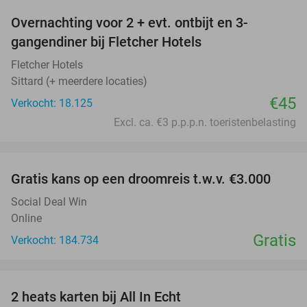
Overnachting voor 2 + evt. ontbijt en 3-
gangendiner bij Fletcher Hotels
Fletcher Hotels
Sittard (+ meerdere locaties)
€45
Verkocht: 18.125
Excl. ca. €3 p.p.p.n. toeristenbelasting
favorite_border
Gratis kans op een droomreis t.w.v. €3.000
Social Deal Win
Online
Gratis
Verkocht: 184.734
favorite_border
2 heats karten bij All In Echt
39%