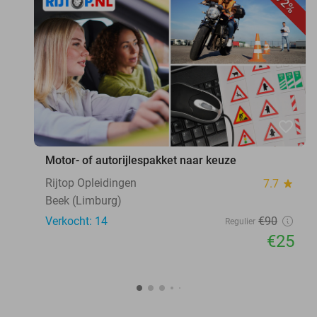
72%
favorite_border
Motor- of autorijlespakket naar keuze
Rijtop Opleidingen
7.7
star
Beek (Limburg)
Verkocht: 14
€90
Regulier
€25