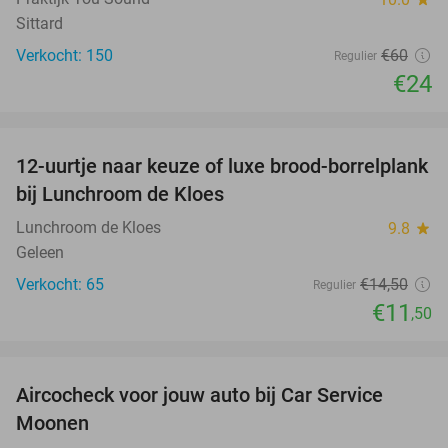
Sittard
Verkocht: 150
€60
Regulier
€24
favorite_border
12-uurtje naar keuze of luxe brood-borrelplank
21%
bij Lunchroom de Kloes
Lunchroom de Kloes
9.8
star
Geleen
Verkocht: 65
€14
,50
Regulier
€11
,50
favorite_border
Aircocheck voor jouw auto bij Car Service
44%
Moonen