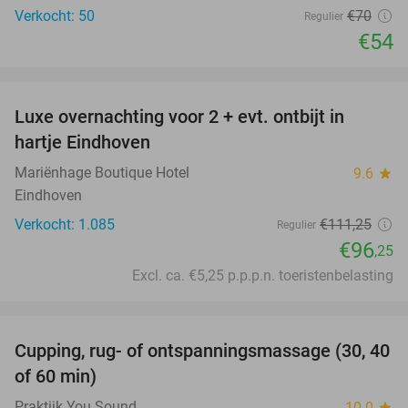
Verkocht: 50
€70
Regulier
€54
favorite_border
Luxe overnachting voor 2 + evt. ontbijt in
14%
hartje Eindhoven
Mariënhage Boutique Hotel
9.6
star
Eindhoven
Verkocht: 1.085
€111
,25
Regulier
€96
,25
Excl. ca. €5,25 p.p.p.n. toeristenbelasting
favorite_border
Cupping, rug- of ontspanningsmassage (30, 40
60%
of 60 min)
Praktijk You Sound
10.0
star