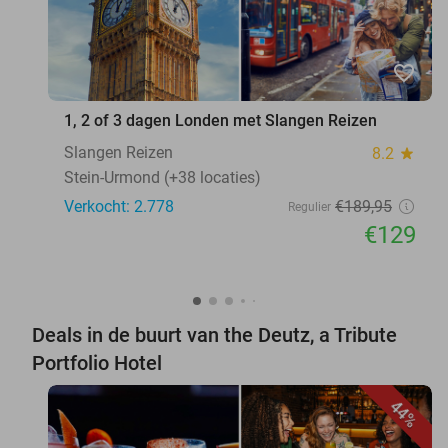
favorite_border
1, 2 of 3 dagen Londen met Slangen Reizen
Slangen Reizen
8.2
star
Stein-Urmond (+38 locaties)
Verkocht: 2.778
€189
,95
Regulier
€129
Deals in de buurt van the Deutz, a Tribute
Portfolio Hotel
44%