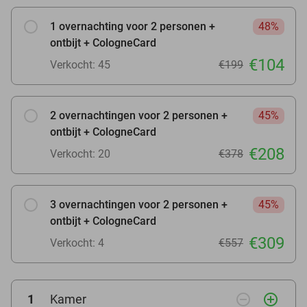
1 overnachting voor 2 personen +
48%
ontbijt + CologneCard
€104
Verkocht: 45
€199
2 overnachtingen voor 2 personen +
45%
ontbijt + CologneCard
€208
Verkocht: 20
€378
3 overnachtingen voor 2 personen +
45%
ontbijt + CologneCard
€309
Verkocht: 4
€557
remove_circle_outline
add_circle_outline
1
Kamer