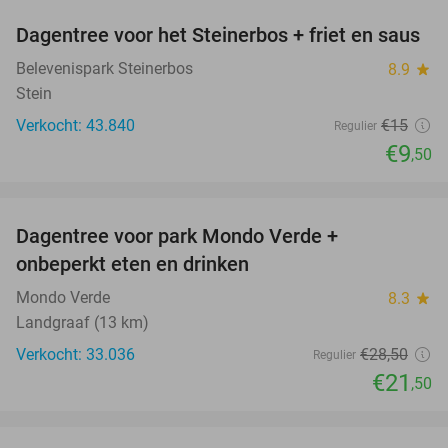
Dagentree voor het Steinerbos + friet en saus
37%
Belevenispark Steinerbos
8.9
star
Stein
Verkocht: 43.840
€15
Regulier
€9
,50
favorite_border
Dagentree voor park Mondo Verde +
25%
onbeperkt eten en drinken
Mondo Verde
8.3
star
Landgraaf (13 km)
Verkocht: 33.036
€28
,50
Regulier
€21
,50
favorite_border