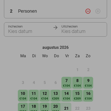
remove_circle_outline
add_circle_outline
2
Personen
Inchecken
Uitchecken
Kies datum
Kies datum
augustus 2026
Ma
Di
Wo
Do
Vr
Za
Zo
1
2
7
8
9
3
4
5
6
€104
€104
€104
10
11
12
13
14
15
16
€104
€104
€104
€309
€104
€309
€104
17
18
19
20
21
22
23