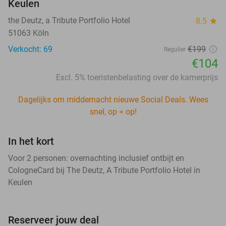
Keulen
the Deutz, a Tribute Portfolio Hotel
8.5
star
51063 Köln
Verkocht: 69
€199
Regulier
€104
Excl. 5% toeristenbelasting over de kamerprijs
Dagelijks om middernacht nieuwe Social Deals. Wees
snel, op = op!
In het kort
Voor 2 personen: overnachting inclusief ontbijt en
CologneCard bij The Deutz, A Tribute Portfolio Hotel in
Keulen
Reserveer jouw deal