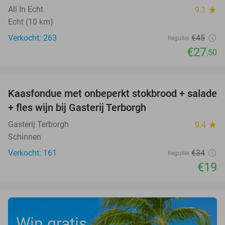
All In Echt
9.1
star
Echt (10 km)
Verkocht: 263
€45
Regulier
€27
,50
favorite_border
Kaasfondue met onbeperkt stokbrood + salade
44%
+ fles wijn bij Gasterij Terborgh
Gasterij Terborgh
9.4
star
Schinnen
Verkocht: 161
€34
Regulier
€19
Win gratis