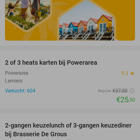
favorite_border
2 of 3 heats karten bij Powerarea
32%
Powerarea
9.3
star
Lemiers
Verkocht: 604
€37
,50
Regulier
€25
,50
favorite_border
2-gangen keuzelunch of 3-gangen keuzediner
30%
bij Brasserie De Grous