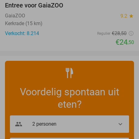
Entree voor GaiaZOO
14%
GaiaZOO
9.2
star
Kerkrade (15 km)
Verkocht: 8.214
€28
,50
Regulier
€24
,50
Voordelig spontaan uit
eten?