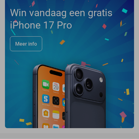
Win vandaag een gratis
iPhone 17 Pro
Meer info
favorite_border