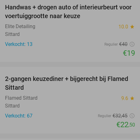
Handwas + drogen auto of interieurbeurt voor
53%
voertuiggrootte naar keuze
Elite Detailing
10.0
star
Sittard
Verkocht: 13
€40
Regulier
€19
favorite_border
2-gangen keuzediner + bijgerecht bij Flamed
31%
Sittard
Flamed Sittard
9.6
star
Sittard
Verkocht: 67
€32
,45
Regulier
€22
,50
favorite_border