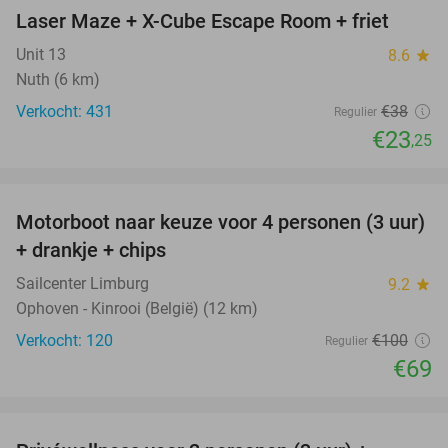
Laser Maze + X-Cube Escape Room + friet
39%
Unit 13
8.6
star
Nuth (6 km)
Verkocht: 431
€38
Regulier
€23
,25
favorite_border
Motorboot naar keuze voor 4 personen (3 uur)
31%
+ drankje + chips
Sailcenter Limburg
9.2
star
Ophoven - Kinrooi (België) (12 km)
Verkocht: 120
€100
Regulier
€69
favorite_border