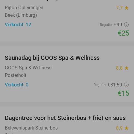
Rijtop Opleidingen
7.7
star
Beek (Limburg)
Verkocht: 12
€90
Regulier
€25
favorite_border
Saunadag bij GOOS Spa & Wellness
52%
NEW
TODAY
GOOS Spa & Wellness
8.8
star
Posterholt
Verkocht: 0
€31
,50
Regulier
€15
favorite_border
Dagentree voor het Steinerbos + friet en saus
37%
Belevenispark Steinerbos
8.9
star