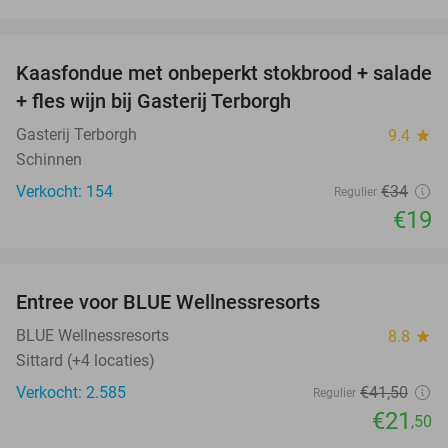
favorite_border
Kaasfondue met onbeperkt stokbrood + salade
44%
+ fles wijn bij Gasterij Terborgh
Gasterij Terborgh
9.4
star
Schinnen
Verkocht: 154
€34
Regulier
€19
favorite_border
Entree voor BLUE Wellnessresorts
48%
BLUE Wellnessresorts
8.8
star
Sittard (+4 locaties)
Verkocht: 2.585
€41
,50
Regulier
€21
,50