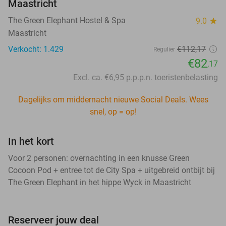
Maastricht
The Green Elephant Hostel & Spa
9.0
star
Maastricht
Verkocht: 1.429
€112,17
Regulier
€82
,17
Excl. ca. €6,95 p.p.p.n. toeristenbelasting
Dagelijks om middernacht nieuwe Social Deals. Wees
snel, op = op!
In het kort
Voor 2 personen: overnachting in een knusse Green
Cocoon Pod + entree tot de City Spa + uitgebreid ontbijt bij
The Green Elephant in het hippe Wyck in Maastricht
Reserveer jouw deal