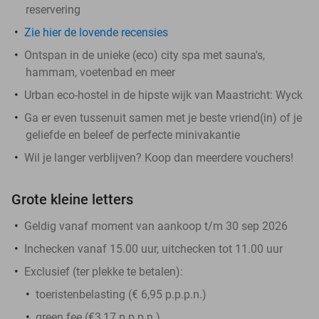
reservering
Zie hier de lovende recensies
Ontspan in de unieke (eco) city spa met sauna's,
hammam, voetenbad en meer
Urban eco-hostel in de hipste wijk van Maastricht: Wyck
Ga er even tussenuit samen met je beste vriend(in) of je
geliefde en beleef de perfecte minivakantie
Wil je langer verblijven? Koop dan meerdere vouchers!
Grote kleine letters
Geldig vanaf moment van aankoop t/m 30 sep 2026
Inchecken vanaf 15.00 uur, uitchecken tot 11.00 uur
Exclusief (ter plekke te betalen):
toeristenbelasting (€ 6,95 p.p.p.n.)
green fee (€3,17 p.p.p.n.)