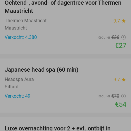
Ochtend-, avond- of dagentree voor Thermen
25%
Maastricht
Thermen Maastricht
9.7
star
Maastricht
Verkocht: 4.380
€36
Regulier
€27
favorite_border
Japanese head spa (60 min)
23%
Headspa Aura
9.7
star
Sittard
Verkocht: 49
€70
Regulier
€54
favorite_border
Luxe overnachting voor 2 + evt. ontbijt in
14%