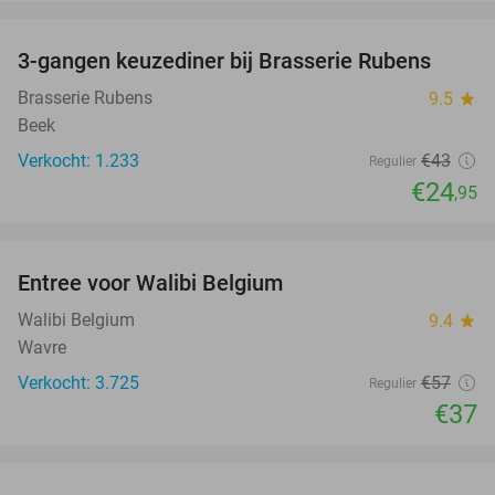
favorite_border
3-gangen keuzediner bij Brasserie Rubens
42%
Brasserie Rubens
9.5
star
Beek
Verkocht: 1.233
€43
Regulier
€24
,95
favorite_border
Entree voor Walibi Belgium
35%
Walibi Belgium
9.4
star
Wavre
Verkocht: 3.725
€57
Regulier
€37
favorite_border