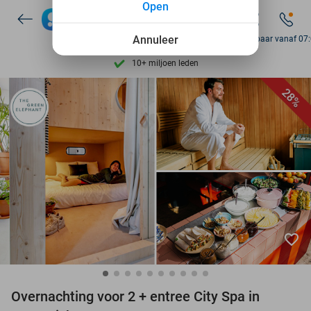
Open
7 dagen per week beschikbaar
10+ miljoen leden
Annuleer
Bereikbaar vanaf 07
9,4
op basis van
205.978 reviews
Ontdek 15.000+ deals
28%
7 dagen per week beschikbaar
10+ miljoen leden
favorite_border
Overnachting voor 2 + entree City Spa in