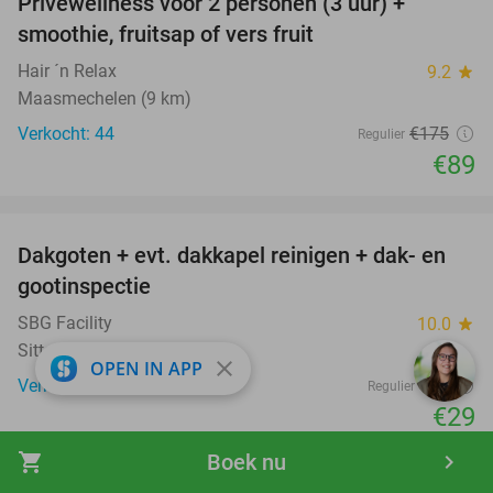
Privéwellness voor 2 personen (3 uur) +
49%
smoothie, fruitsap of vers fruit
Hair ´n Relax
9.2
star
Maasmechelen (9 km)
Verkocht: 44
€175
Regulier
€89
favorite_border
Dakgoten + evt. dakkapel reinigen + dak- en
41%
gootinspectie
SBG Facility
10.0
star
Sittard
close
OPEN IN APP
Verkocht: 48
€49
Regulier
€29
favorite_border
shopping_cart
Boek nu
navigate_next