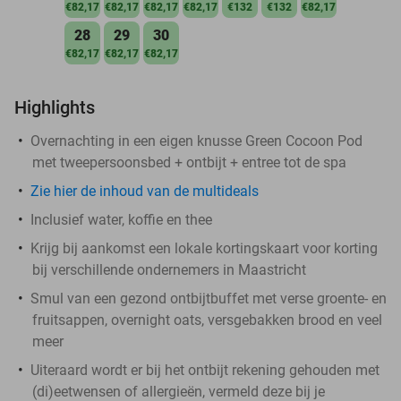
€82,17
€82,17
€82,17
€82,17
€132
€132
€82,17
28
29
30
€82,17
€82,17
€82,17
Highlights
Overnachting in een eigen knusse Green Cocoon Pod
met tweepersoonsbed + ontbijt + entree tot de spa
Zie hier de inhoud van de multideals
Inclusief water, koffie en thee
Krijg bij aankomst een lokale kortingskaart voor korting
bij verschillende ondernemers in Maastricht
Smul van een gezond ontbijtbuffet met verse groente- en
fruitsappen, overnight oats, versgebakken brood en veel
meer
Uiteraard wordt er bij het ontbijt rekening gehouden met
(di)eetwensen of allergieën, vermeld deze bij je