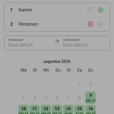
remove_circle_outline
add_circle_outline
1
Kamer
remove_circle_outline
add_circle_outline
2
Personen
Inchecken
Uitchecken
Kies datum
Kies datum
augustus 2026
Ma
Di
Wo
Do
Vr
Za
Zo
1
2
9
3
4
5
6
7
8
€82,17
10
11
12
13
14
15
16
€82,17
€82,17
€82,17
€82,17
€132
€132
€82,17