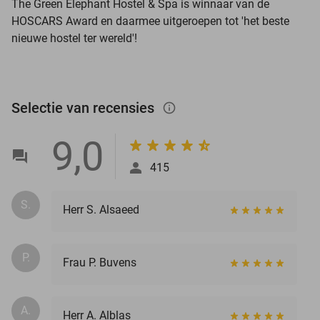
The Green Elephant Hostel & Spa
is winnaar van de
HOSCARS Award en daarmee uitgeroepen tot 'het beste
nieuwe hostel ter wereld'!
Selectie van recensies
info_outlined
9,0
415
S.
Herr S. Alsaeed
P.
Frau P. Buvens
A.
Herr A. Alblas