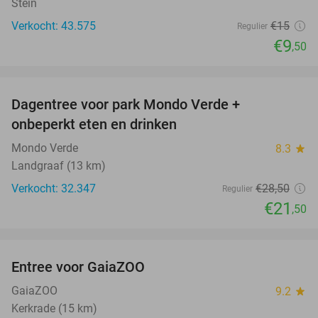
Stein
Verkocht: 43.575
€15
Regulier
€9
,50
favorite_border
Dagentree voor park Mondo Verde +
25%
onbeperkt eten en drinken
Mondo Verde
8.3
star
Landgraaf (13 km)
Verkocht: 32.347
€28
,50
Regulier
€21
,50
favorite_border
Entree voor GaiaZOO
14%
GaiaZOO
9.2
star
Kerkrade (15 km)