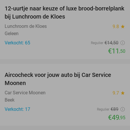
12-uurtje naar keuze of luxe brood-borrelplank
21%
bij Lunchroom de Kloes
Lunchroom de Kloes
9.8
star
Geleen
Verkocht: 65
€14
,50
Regulier
€11
,50
favorite_border
Aircocheck voor jouw auto bij Car Service
44%
Moonen
Car Service Moonen
9.7
star
Beek
Verkocht: 17
€89
Regulier
€49
,95
favorite_border