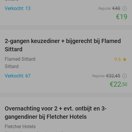
Verkocht: 13
€40
Regulier
€19
favorite_border
2-gangen keuzediner + bijgerecht bij Flamed
31%
Sittard
Flamed Sittard
9.6
star
Sittard
Verkocht: 67
€32
,45
Regulier
€22
,50
favorite_border
Overnachting voor 2 + evt. ontbijt en 3-
gangendiner bij Fletcher Hotels
Fletcher Hotels