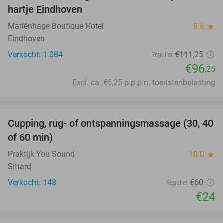
hartje Eindhoven
Mariënhage Boutique Hotel
9.6
star
Eindhoven
Verkocht: 1.084
€111
,25
Regulier
€96
,25
Excl. ca. €5,25 p.p.p.n. toeristenbelasting
favorite_border
Cupping, rug- of ontspanningsmassage (30, 40
60%
of 60 min)
Praktijk You Sound
10.0
star
Sittard
Verkocht: 148
€60
Regulier
€24
favorite_border