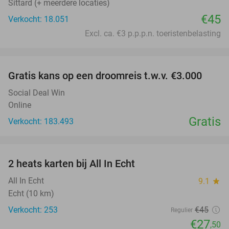
Sittard (+ meerdere locaties)
€45
Verkocht: 18.051
Excl. ca. €3 p.p.p.n. toeristenbelasting
favorite_border
Gratis kans op een droomreis t.w.v. €3.000
Social Deal Win
Online
Gratis
Verkocht: 183.493
favorite_border
2 heats karten bij All In Echt
39%
All In Echt
9.1
star
Echt (10 km)
Verkocht: 253
€45
Regulier
€27
,50