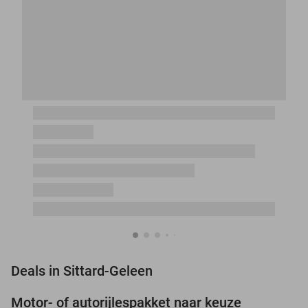
favorite_border
Deals in Sittard-Geleen
Motor- of autorijlespakket naar keuze
72%