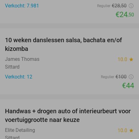
Verkocht: 7.981
€28
,50
Regulier
€24
,50
favorite_border
10 weken danslessen salsa, bachata en/of
56%
kizomba
James Thomas
10.0
star
Sittard
Verkocht: 12
€100
Regulier
€44
favorite_border
Handwas + drogen auto of interieurbeurt voor
53%
voertuiggrootte naar keuze
Elite Detailing
10.0
star
Sittard