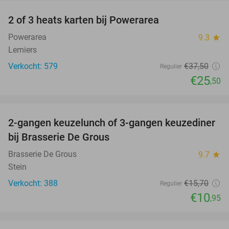
2 of 3 heats karten bij Powerarea
32%
Powerarea
9.3
star
Lemiers
Verkocht: 579
€37
,50
Regulier
€25
,50
favorite_border
2-gangen keuzelunch of 3-gangen keuzediner
30%
bij Brasserie De Grous
Brasserie De Grous
9.7
star
Stein
Verkocht: 388
€15
,70
Regulier
€10
,95
favorite_border