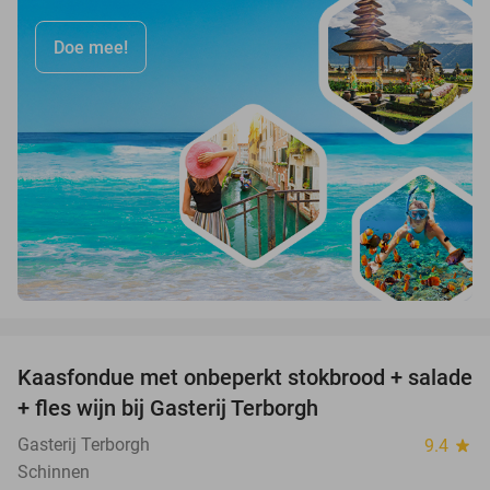
Doe mee!
favorite_border
Kaasfondue met onbeperkt stokbrood + salade
44%
+ fles wijn bij Gasterij Terborgh
Gasterij Terborgh
9.4
star
Schinnen