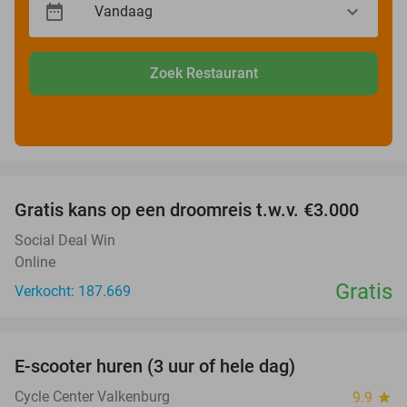
Zoek Restaurant
favorite_border
Gratis kans op een droomreis t.w.v. €3.000
Social Deal Win
Online
Gratis
Verkocht: 187.669
favorite_border
E-scooter huren (3 uur of hele dag)
37%
Cycle Center Valkenburg
9.9
star