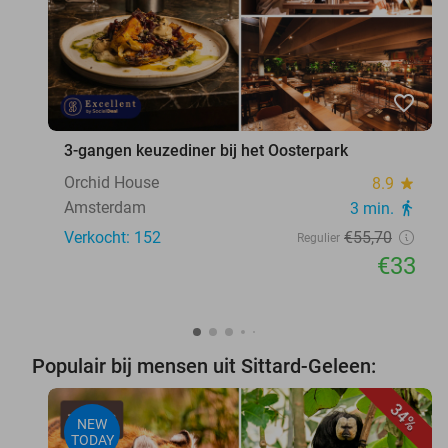
favorite_border
3-gangen keuzediner bij het Oosterpark
Orchid House
8.9
star
Amsterdam
3 min.
directions_walk
Verkocht: 152
€55
,70
Regulier
€33
Populair bij mensen uit Sittard-Geleen:
34%
NEW
TODAY