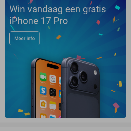
Win vandaag een gratis
iPhone 17 Pro
Meer info
favorite_border