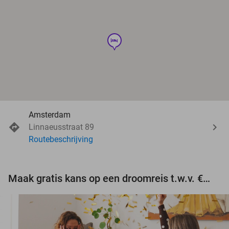
hotel
Amsterdam
Linnaeusstraat 89
Routebeschrijving
Maak gratis kans op een droomreis t.w.v. €3.000!