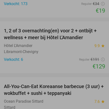
Verkocht: 173
€34
Regulier
€19
favorite_border
1, 2 of 3 overnachting(en) voor 2 + ontbijt +
32%
NEW
wellness + meer bij Hôtel L'Amandier
TODAY
Hôtel L'Amandier
9.9
star
Libramont-Chevigny
Verkocht: 6
€191
Regulier
€129
favorite_border
All-You-Can-Eat Koreaanse barbecue (3 uur) +
21%
wokbuffet + sushi + teppanyaki
Ocean Paradise Sittard
7.6
star
Sittard