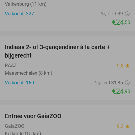
Valkenburg (11 km)
Verkocht: 327
€39
Regulier
€24
,50
favorite_border
Indiaas 2- of 3-gangendiner à la carte +
22%
bijgerecht
RAAZ
9.8
star
Maasmechelen (8 km)
Verkocht: 160
€31
,85
Regulier
€24
,90
favorite_border
Entree voor GaiaZOO
14%
GaiaZOO
9.2
star
Kerkrade (15 km)