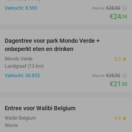
Verkocht: 8.590
€28
,50
Regulier
€24
,50
favorite_border
Dagentree voor park Mondo Verde +
25%
onbeperkt eten en drinken
Mondo Verde
8.3
star
Landgraaf (13 km)
Verkocht: 34.855
€28
,50
Regulier
€21
,50
favorite_border
Entree voor Walibi Belgium
35%
Walibi Belgium
9.4
star
Wavre