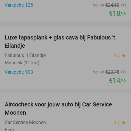
Verkocht: 125
€24
,50
Regulier
€18
,95
favorite_border
Luxe tapasplank + glas cava bij Fabulous 't
28%
Eilandje
Fabulous ´t Eilandje
9.4
star
Maaseik (11 km)
Verkocht: 993
€20
,75
Regulier
€14
,95
favorite_border
Aircocheck voor jouw auto bij Car Service
44%
Moonen
Car Service Moonen
9.7
star
Beek