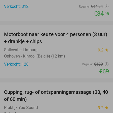
Verkocht: 312
€44
,34
Regulier
€34
,95
favorite_border
Motorboot naar keuze voor 4 personen (3 uur)
31%
+ drankje + chips
Sailcenter Limburg
9.2
star
Ophoven - Kinrooi (België) (12 km)
Verkocht: 128
€100
Regulier
€69
favorite_border
Cupping, rug- of ontspanningsmassage (30, 40
60%
of 60 min)
Praktijk You Sound
9.2
star