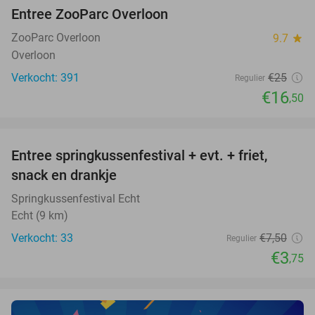
Entree ZooParc Overloon
34%
NEW
TODAY
ZooParc Overloon
9.7
star
Overloon
Verkocht: 391
€25
Regulier
€16
,50
favorite_border
Entree springkussenfestival + evt. + friet,
50%
NEW
snack en drankje
TODAY
Springkussenfestival Echt
Echt (9 km)
Verkocht: 33
€7
,50
Regulier
€3
,75