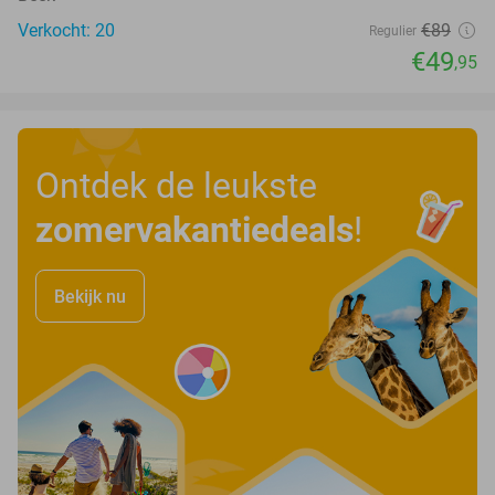
Verkocht: 20
€89
Regulier
€49
,95
Ontdek de leukste
zomervakantiedeals
!
Bekijk nu