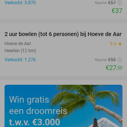
Verkocht: 3.870
€57
Regulier
€37
favorite_border
2 uur bowlen (tot 6 personen) bij Hoeve de Aar
50%
Hoeve de Aar
9.4
star
Heerlen (12 km)
Verkocht: 1.276
€55
Regulier
€27
,50
Win gratis
een droomreis
t.w.v. €3.000