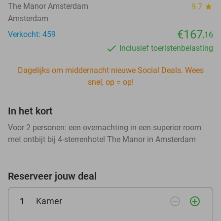
The Manor Amsterdam
9.7
star
Amsterdam
€167
Verkocht: 459
,16
Inclusief toeristenbelasting
Dagelijks om middernacht nieuwe Social Deals. Wees
snel, op = op!
In het kort
Voor 2 personen: een overnachting in een superior room
met ontbijt bij 4-sterrenhotel The Manor in Amsterdam
Reserveer jouw deal
remove_circle_outline
add_circle_outline
1
Kamer