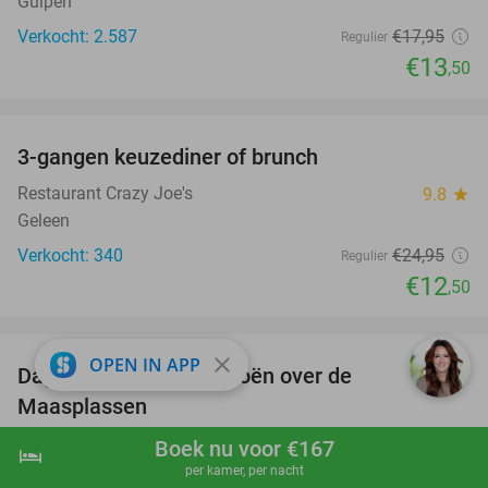
Gulpen
Verkocht: 2.587
€17
,95
Regulier
€13
,50
favorite_border
3-gangen keuzediner of brunch
50%
Restaurant Crazy Joe's
9.8
star
Geleen
Verkocht: 340
€24
,95
Regulier
€12
,50
favorite_border
close
OPEN IN APP
Dagdeel suppen of kanoën over de
43%
Maasplassen
Yellow Boats
9.8
star
Boek nu voor €167
hotel
shopping_cart
Boek nu
navigate_next
Wessem (14 km)
per kamer, per nacht