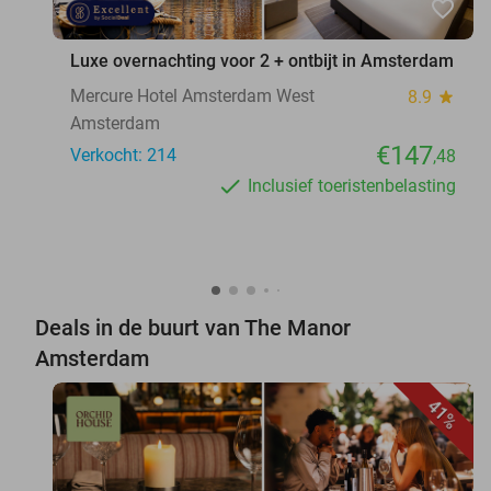
favorite_border
Luxe overnachting voor 2 + ontbijt in Amsterdam
Mercure Hotel Amsterdam West
8.9
star
Amsterdam
€147
Verkocht: 214
,48
Inclusief toeristenbelasting
Deals in de buurt van The Manor
Amsterdam
41%