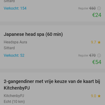
Sittard
Verkocht: 154
€60
Regulier
€24
favorite_border
Japanese head spa (60 min)
23%
Headspa Aura
9.7
star
Sittard
Verkocht: 52
€70
Regulier
€54
favorite_border
2-gangendiner met vrije keuze van de kaart bij
23%
KitchenbyPJ
KitchenbyPJ
9.0
star
Echt (10 km)