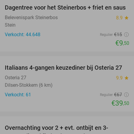
Dagentree voor het Steinerbos + friet en saus
37%
Belevenispark Steinerbos
8.9
star
Stein
Verkocht: 44.648
€15
Regulier
€9
,50
favorite_border
Italiaans 4-gangen keuzediner bij Osteria 27
41%
Osteria 27
9.9
star
Dilsen-Stokkem (6 km)
Verkocht: 61
€67
Regulier
€39
,50
favorite_border
Overnachting voor 2 + evt. ontbijt en 3-