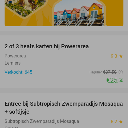
favorite_border
2 of 3 heats karten bij Powerarea
32%
Powerarea
9.3
star
Lemiers
Verkocht: 645
€37
,50
Regulier
€25
,50
favorite_border
Entree bij Subtropisch Zwemparadijs Mosaqua
25%
+ softijsje
Subtropisch Zwemparadijs Mosaqua
8.2
star