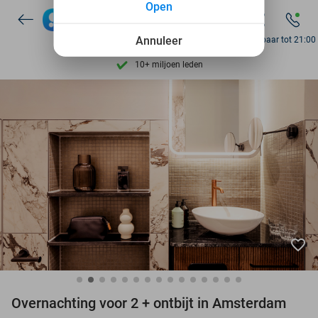
Open
7 dagen per week beschikbaar
Annuleer
Bereikbaar tot 21:00
10+ miljoen leden
9,4
op basis van
206.274 reviews
Ontdek 15.000+ deals
7 dagen per week beschikbaar
10+ miljoen leden
favorite_border
Overnachting voor 2 + ontbijt in Amsterdam