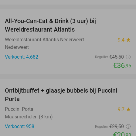
favorite_border
All-You-Can-Eat & Drink (3 uur) bij
19%
Wereldrestaurant Atlantis
Wereldrestaurant Atlantis Nederweert
9.4
star
Nederweert
Verkocht: 4.682
€45
,50
Regulier
€36
,95
favorite_border
Ontbijtbuffet + glaasje bubbels bij Puccini
29%
Porta
Puccini Porta
9.7
star
Maasmechelen (8 km)
Verkocht: 958
€29
,50
Regulier
€20
,90