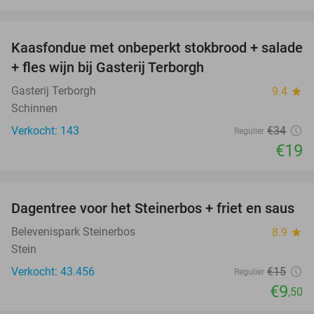
favorite_border
Kaasfondue met onbeperkt stokbrood + salade
44%
+ fles wijn bij Gasterij Terborgh
Gasterij Terborgh
9.4
star
Schinnen
Verkocht: 143
€34
Regulier
€19
favorite_border
Dagentree voor het Steinerbos + friet en saus
37%
Belevenispark Steinerbos
8.9
star
Stein
Verkocht: 43.456
€15
Regulier
€9
,50
favorite_border