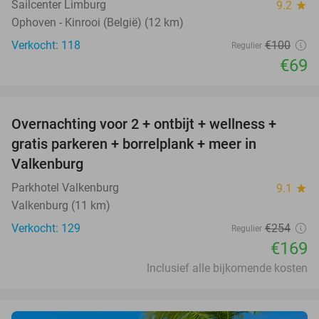
Sailcenter Limburg
9.2
star
Ophoven - Kinrooi (België) (12 km)
Verkocht: 118
€100
Regulier
€69
favorite_border
Overnachting voor 2 + ontbijt + wellness +
33%
gratis parkeren + borrelplank + meer in
Valkenburg
Parkhotel Valkenburg
9.1
star
Valkenburg (11 km)
Verkocht: 129
€254
Regulier
€169
Inclusief alle bijkomende kosten