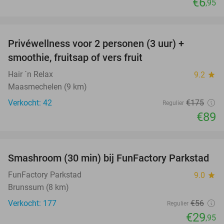
€6
,95
favorite_border
Privéwellness voor 2 personen (3 uur) +
49%
smoothie, fruitsap of vers fruit
Hair ´n Relax
9.2
star
Maasmechelen (9 km)
Verkocht: 42
€175
Regulier
€89
favorite_border
Smashroom (30 min) bij FunFactory Parkstad
47%
FunFactory Parkstad
9.0
star
Brunssum (8 km)
Verkocht: 177
€56
Regulier
€29
,95