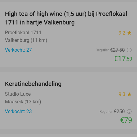
High tea of high wine (1,5 uur) bij Proeflokaal
36%
1711 in hartje Valkenburg
Proeflokaal 1711
9.2
star
Valkenburg (11 km)
Verkocht: 27
€27
,50
Regulier
€17
,50
favorite_border
Keratinebehandeling
68%
Studio Luxe
9.3
star
Maaseik (13 km)
Verkocht: 23
€250
Regulier
€79
favorite_border