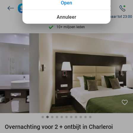
Open
Ontdek 15.000+ deals
7 dagen per week beschikbaar
Annuleer
Bereikbaar tot 23:00
10+ miljoen leden
9,4
op basis van
205.886 reviews
Ontdek 15.000+ deals
7 dagen per week beschikbaar
10+ miljoen leden
favorite_border
Overnachting voor 2 + ontbijt in Charleroi