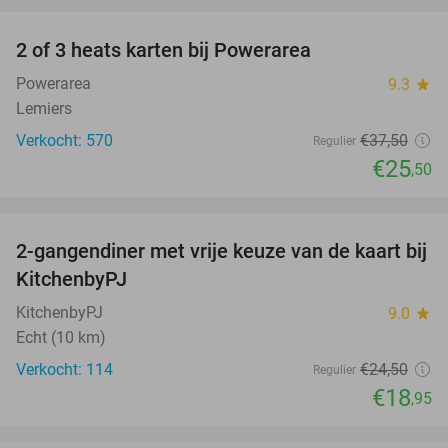
2 of 3 heats karten bij Powerarea
32%
Powerarea
9.3
star
Lemiers
Verkocht: 570
€37
,50
Regulier
€25
,50
favorite_border
2-gangendiner met vrije keuze van de kaart bij
23%
KitchenbyPJ
KitchenbyPJ
9.0
star
Echt (10 km)
Verkocht: 114
€24
,50
Regulier
€18
,95
favorite_border