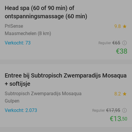
Head spa (60 of 90 min) of
42%
ontspanningsmassage (60 min)
PriSense
9.8
star
Maasmechelen (8 km)
Verkocht: 73
€65
Regulier
€38
favorite_border
Entree bij Subtropisch Zwemparadijs Mosaqua
25%
+ softijsje
Subtropisch Zwemparadijs Mosaqua
8.2
star
Gulpen
Verkocht: 2.073
€17
,95
Regulier
€13
,50
favorite_border