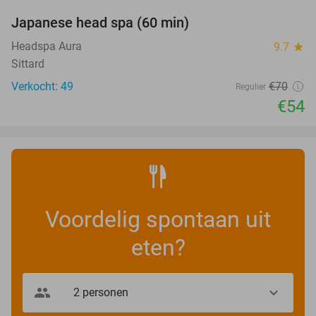
Japanese head spa (60 min)
23%
Headspa Aura
9.7
star
Sittard
Verkocht: 49
€70
Regulier
€54
Voordelig spontaan uit
eten?