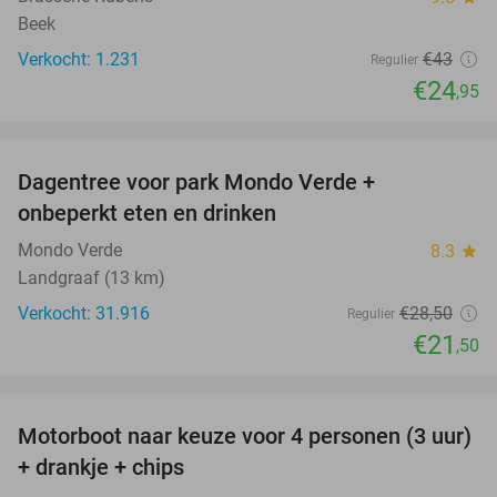
Beek
Verkocht: 1.231
€43
Regulier
€24
,95
favorite_border
Dagentree voor park Mondo Verde +
25%
onbeperkt eten en drinken
Mondo Verde
8.3
star
Landgraaf (13 km)
Verkocht: 31.916
€28
,50
Regulier
€21
,50
favorite_border
Motorboot naar keuze voor 4 personen (3 uur)
31%
+ drankje + chips