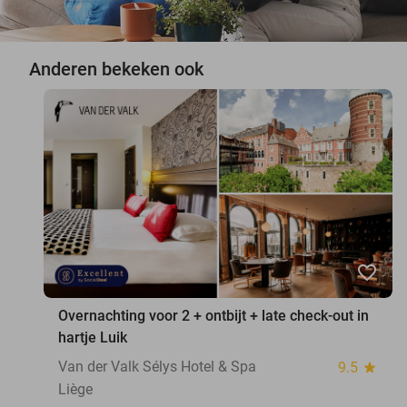
Anderen bekeken ook
favorite_border
Overnachting voor 2 + ontbijt + late check-out in
hartje Luik
Van der Valk Sélys Hotel & Spa
9.5
star
Liège