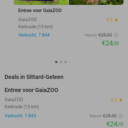
Entree voor GaiaZOO
GaiaZOO
9.2
star
Kerkrade (15 km)
Verkocht: 7.844
€28
,50
Regulier
€24
,50
favorite_border
Deals in Sittard-Geleen
Entree voor GaiaZOO
14%
GaiaZOO
9.2
star
Kerkrade (15 km)
Verkocht: 7.845
€28
,50
Regulier
€24
,50