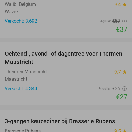
Walibi Belgium
9.4
star
Wavre
Verkocht: 3.692
€57
Regulier
€37
favorite_border
Ochtend-, avond- of dagentree voor Thermen
25%
Maastricht
Thermen Maastricht
9.7
star
Maastricht
Verkocht: 4.344
€36
Regulier
€27
favorite_border
3-gangen keuzediner bij Brasserie Rubens
42%
Brasserie Rubens
9.5
star