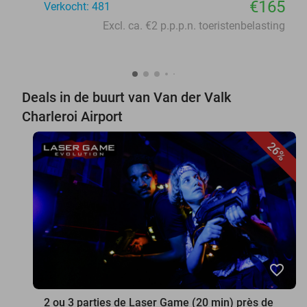
€165
Verkocht: 481
Excl. ca. €2 p.p.p.n. toeristenbelasting
Deals in de buurt van Van der Valk
Charleroi Airport
26%
favorite_border
2 ou 3 parties de Laser Game (20 min) près de