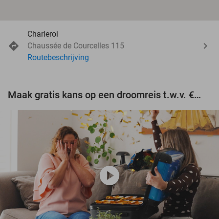
Charleroi
Chaussée de Courcelles 115
Routebeschrijving
Maak gratis kans op een droomreis t.w.v. €3.000!
play_circle