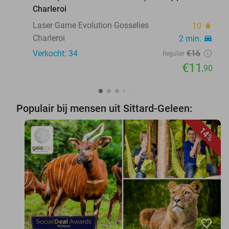
Charleroi
Laser Game Evolution Gosselies
10
star
Charleroi
2 min.
directions_car
Verkocht: 34
€16
Regulier
€11
,90
Populair bij mensen uit Sittard-Geleen:
14%
favorite_border