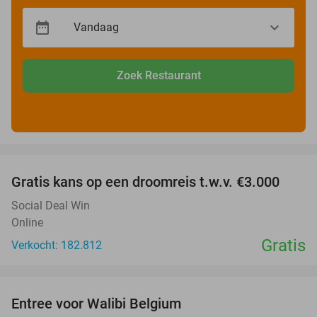
Zoek Restaurant
favorite_border
Gratis kans op een droomreis t.w.v. €3.000
Social Deal Win
Online
Gratis
Verkocht: 182.812
favorite_border
Entree voor Walibi Belgium
35%