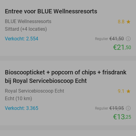
Entree voor BLUE Wellnessresorts
48%
BLUE Wellnessresorts
8.8
star
Sittard (+4 locaties)
Verkocht: 2.554
€41
,50
Regulier
€21
,50
favorite_border
Bioscoopticket + popcorn of chips + frisdrank
34%
bij Royal Servicebioscoop Echt
Royal Servicebioscoop Echt
9.1
star
Echt (10 km)
Verkocht: 3.365
€19
,95
Regulier
€13
,25
favorite_border