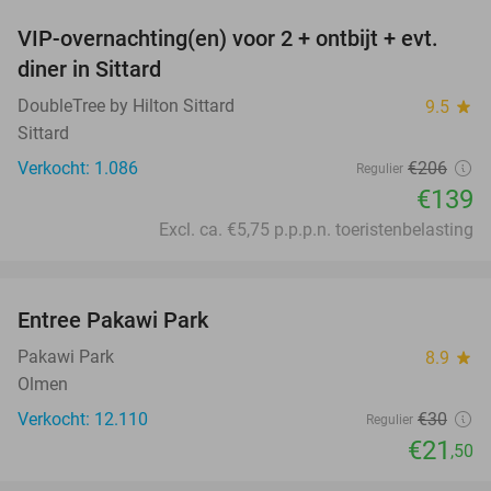
VIP-overnachting(en) voor 2 + ontbijt + evt.
33%
diner in Sittard
DoubleTree by Hilton Sittard
9.5
star
Sittard
Verkocht: 1.086
€206
Regulier
€139
Excl. ca. €5,75 p.p.p.n. toeristenbelasting
favorite_border
Entree Pakawi Park
28%
Pakawi Park
8.9
star
Olmen
Verkocht: 12.110
€30
Regulier
€21
,50
favorite_border