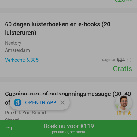
favorite_border
100%
60 dagen luisterboeken en e-books (20
luisteruren)
Nextory
Amsterdam
Verkocht: 6.385
€24
Regulier
Gratis
favorite_border
Cupping, rug- of ontspanningsmassage (30, 40
60%
of 60 min)
close
OPEN IN APP
Praktijk You Sound
10.0
star
Sittard
Boek nu voor €119
hotel
shopping_cart
Boek nu
navigate_next
Verkocht: 145
€60
Regulier
per kamer, per nacht