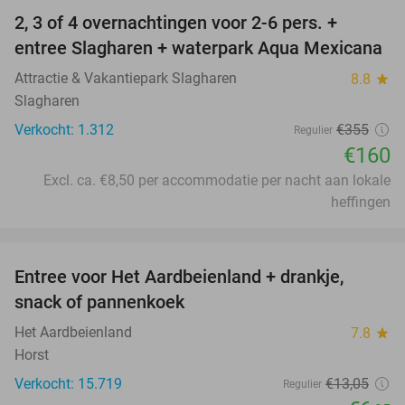
2, 3 of 4 overnachtingen voor 2-6 pers. +
55%
entree Slagharen + waterpark Aqua Mexicana
Attractie & Vakantiepark Slagharen
8.8
star
Slagharen
Verkocht: 1.312
€355
Regulier
€160
Excl. ca. €8,50 per accommodatie per nacht aan lokale
heffingen
favorite_border
Entree voor Het Aardbeienland + drankje,
47%
snack of pannenkoek
Het Aardbeienland
7.8
star
Horst
Verkocht: 15.719
€13
,05
Regulier