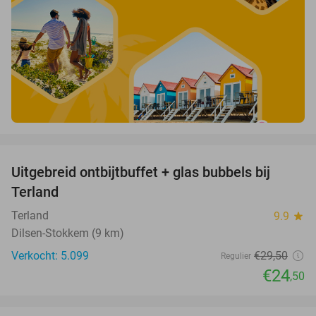
favorite_border
Uitgebreid ontbijtbuffet + glas bubbels bij
17%
Terland
Terland
9.9
star
Dilsen-Stokkem (9 km)
Verkocht: 5.099
€29
,50
Regulier
€24
,50
favorite_border