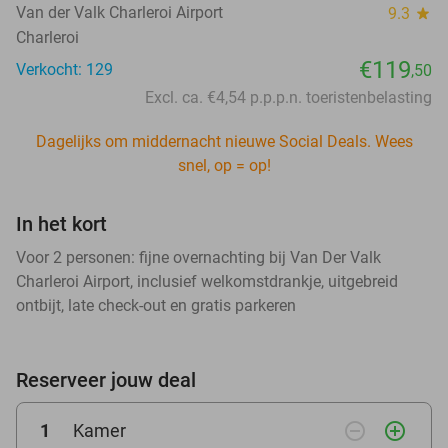
Van der Valk Charleroi Airport
9.3
star
Charleroi
€119
Verkocht: 129
,50
Excl. ca. €4,54 p.p.p.n. toeristenbelasting
Dagelijks om middernacht nieuwe Social Deals. Wees
snel, op = op!
In het kort
Voor 2 personen: fijne overnachting bij Van Der Valk
Charleroi Airport, inclusief welkomstdrankje, uitgebreid
ontbijt, late check-out en gratis parkeren
Reserveer jouw deal
remove_circle_outline
add_circle_outline
1
Kamer