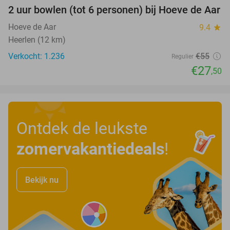
2 uur bowlen (tot 6 personen) bij Hoeve de Aar
50%
Hoeve de Aar
9.4
star
Heerlen (12 km)
Verkocht: 1.236
€55
Regulier
€27
,50
Ontdek de leukste
zomervakantiedeals
!
Bekijk nu