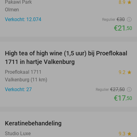
Pakawi Park
8.9
star
Olmen
Verkocht: 12.074
€30
Regulier
€21
,50
favorite_border
High tea of high wine (1,5 uur) bij Proeflokaal
36%
1711 in hartje Valkenburg
Proeflokaal 1711
9.2
star
Valkenburg (11 km)
Verkocht: 27
€27
,50
Regulier
€17
,50
favorite_border
Keratinebehandeling
68%
Studio Luxe
9.3
star