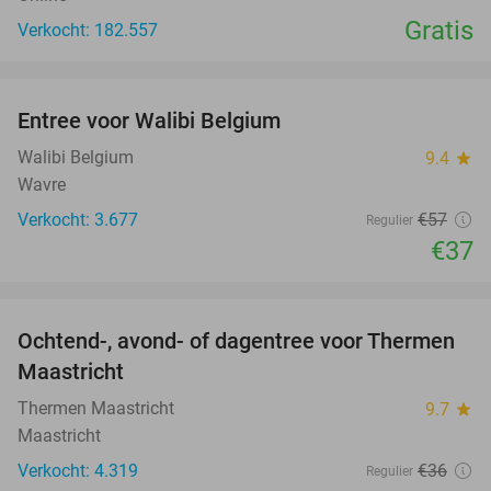
Gratis
Verkocht: 182.557
favorite_border
Entree voor Walibi Belgium
35%
Walibi Belgium
9.4
star
Wavre
Verkocht: 3.677
€57
Regulier
€37
favorite_border
Ochtend-, avond- of dagentree voor Thermen
25%
Maastricht
Thermen Maastricht
9.7
star
Maastricht
Verkocht: 4.319
€36
Regulier