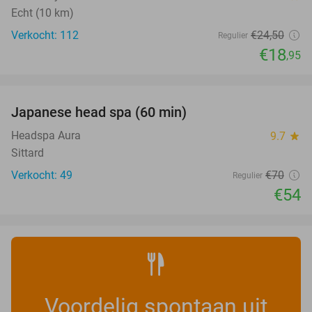
Echt (10 km)
Verkocht: 112
€24
,50
Regulier
€18
,95
favorite_border
Japanese head spa (60 min)
23%
Headspa Aura
9.7
star
Sittard
Verkocht: 49
€70
Regulier
€54
Voordelig spontaan uit