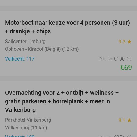
favorite_border
Motorboot naar keuze voor 4 personen (3 uur)
31%
+ drankje + chips
Sailcenter Limburg
9.2
star
Ophoven - Kinrooi (België) (12 km)
Verkocht: 117
€100
Regulier
€69
favorite_border
Overnachting voor 2 + ontbijt + wellness +
33%
gratis parkeren + borrelplank + meer in
Valkenburg
Parkhotel Valkenburg
9.1
star
Valkenburg (11 km)