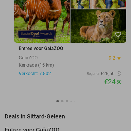
favorite_border
Entree voor GaiaZOO
GaiaZOO
9.2
star
Kerkrade (15 km)
Verkocht: 7.802
€28
,50
Regulier
€24
,50
favorite_border
Deals in Sittard-Geleen
Entree voor GaiaZOO