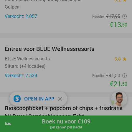
Gulpen
Verkocht: 2.057
€17
,95
Regulier
€13
,50
favorite_border
Entree voor BLUE Wellnessresorts
48%
BLUE Wellnessresorts
8.8
star
Sittard (+4 locaties)
Verkocht: 2.539
€41
,50
Regulier
€21
,50
favorite_border
close
OPEN IN APP
Bioscoopticket + popcorn of chips + frisdrank
34%
bij Royal Servicebioscoop Echt
Boek nu voor €109
hotel
shopping_cart
Boek nu
navigate_next
Royal Servicebioscoop Echt
9.1
star
per kamer, per nacht