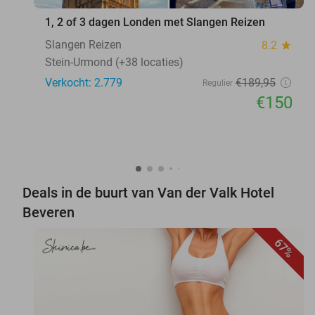
1, 2 of 3 dagen Londen met Slangen Reizen
Slangen Reizen
8.2
star
Stein-Urmond (+38 locaties)
Verkocht: 2.779
€189
,95
Regulier
€150
Deals in de buurt van Van der Valk Hotel
Beveren
67%