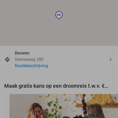
hotel
Beveren
Gentseweg 280
Routebeschrijving
Maak gratis kans op een droomreis t.w.v. €3.000!