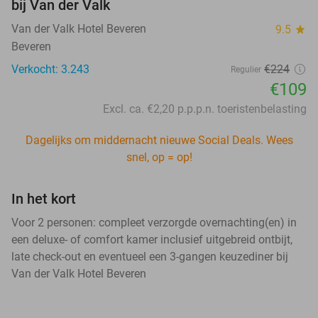
bij Van der Valk
Van der Valk Hotel Beveren
9.5
star
Beveren
Verkocht: 3.243
€224
Regulier
€109
Excl. ca. €2,20 p.p.p.n. toeristenbelasting
Dagelijks om middernacht nieuwe Social Deals. Wees
snel, op = op!
In het kort
Voor 2 personen: compleet verzorgde overnachting(en) in
een deluxe- of comfort kamer inclusief uitgebreid ontbijt,
late check-out en eventueel een 3-gangen keuzediner bij
Van der Valk Hotel Beveren