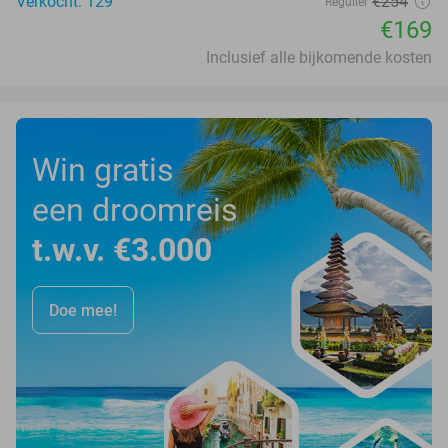
Verkocht: 129
€254
Regulier
€169
Inclusief alle bijkomende kosten
Win gratis
een droomreis
t.w.v. €3.000
Doe mee!