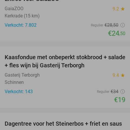
14%
GaiaZOO
9.2
star
Kerkrade (15 km)
Verkocht: 7.802
€28
,50
Regulier
€24
,50
favorite_border
Kaasfondue met onbeperkt stokbrood + salade
44%
+ fles wijn bij Gasterij Terborgh
Gasterij Terborgh
9.4
star
Schinnen
Verkocht: 143
€34
Regulier
€19
favorite_border
Dagentree voor het Steinerbos + friet en saus
37%