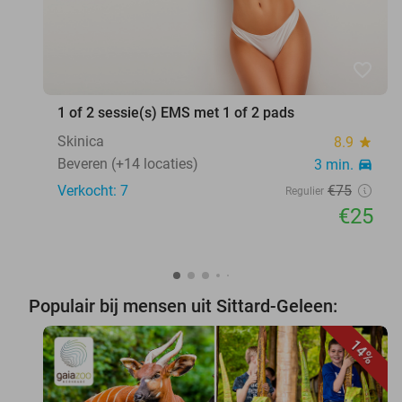
favorite_border
1 of 2 sessie(s) EMS met 1 of 2 pads
Skinica
8.9
star
Beveren (+14 locaties)
3 min.
directions_car
Verkocht: 7
€75
Regulier
€25
Populair bij mensen uit Sittard-Geleen:
14%