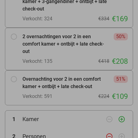
kamer + 3-gangendiner + ontbijt + late
check-out
€169
Verkocht: 324
€334
2 overnachtingen voor 2 in een
50%
comfort kamer + ontbijt + late check-
out
€208
Verkocht: 135
€418
Overnachting voor 2 in een comfort
51%
kamer + ontbijt + late check-out
€109
Verkocht: 591
€224
remove_circle_outline
add_circle_outline
1
Kamer
remove_circle_outline
add_circle_outline
2
Personen