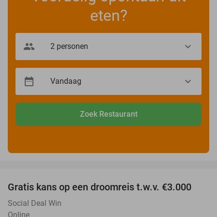
eten?
Zoek Restaurant
favorite_border
Gratis kans op een droomreis t.w.v. €3.000
Social Deal Win
Online