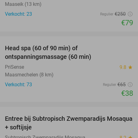
Maaseik (13 km)
Verkocht: 23
€250
Regulier
€79
favorite_border
Head spa (60 of 90 min) of
42%
ontspanningsmassage (60 min)
PriSense
9.8
star
Maasmechelen (8 km)
Verkocht: 73
€65
Regulier
€38
favorite_border
Entree bij Subtropisch Zwemparadijs Mosaqua
25%
+ softijsje
Subtropisch Zwemparadijs Mosaqua
8.2
star