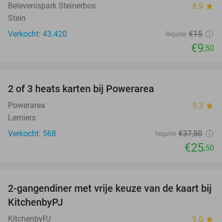
Belevenispark Steinerbos
8.9
star
Stein
Verkocht: 43.420
€15
Regulier
€9
,50
favorite_border
2 of 3 heats karten bij Powerarea
32%
Powerarea
9.3
star
Lemiers
Verkocht: 568
€37
,50
Regulier
€25
,50
favorite_border
2-gangendiner met vrije keuze van de kaart bij
23%
KitchenbyPJ
KitchenbyPJ
9.0
star