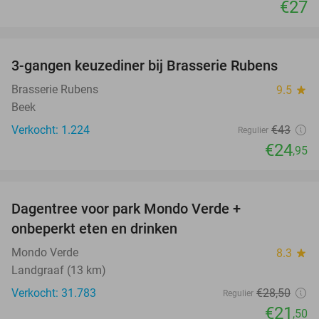
€27
favorite_border
3-gangen keuzediner bij Brasserie Rubens
42%
Brasserie Rubens
9.5
star
Beek
Verkocht: 1.224
€43
Regulier
€24
,95
favorite_border
Dagentree voor park Mondo Verde +
25%
onbeperkt eten en drinken
Mondo Verde
8.3
star
Landgraaf (13 km)
Verkocht: 31.783
€28
,50
Regulier
€21
,50