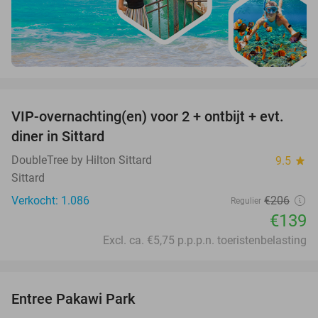
favorite_border
VIP-overnachting(en) voor 2 + ontbijt + evt.
33%
diner in Sittard
DoubleTree by Hilton Sittard
9.5
star
Sittard
Verkocht: 1.086
€206
Regulier
€139
Excl. ca. €5,75 p.p.p.n. toeristenbelasting
favorite_border
Entree Pakawi Park
28%