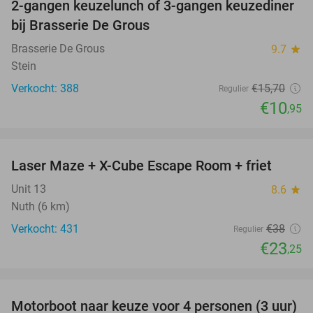
2-gangen keuzelunch of 3-gangen keuzediner
30%
bij Brasserie De Grous
Brasserie De Grous
9.7
star
Stein
Verkocht: 388
€15
,70
Regulier
€10
,95
favorite_border
Laser Maze + X-Cube Escape Room + friet
39%
Unit 13
8.6
star
Nuth (6 km)
Verkocht: 431
€38
Regulier
€23
,25
favorite_border
Motorboot naar keuze voor 4 personen (3 uur)
31%