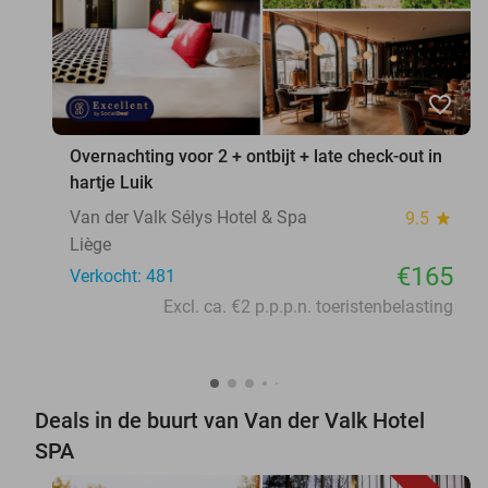
favorite_border
Overnachting voor 2 + ontbijt + late check-out in
hartje Luik
Van der Valk Sélys Hotel & Spa
9.5
star
Liège
€165
Verkocht: 481
Excl. ca. €2 p.p.p.n. toeristenbelasting
Deals in de buurt van Van der Valk Hotel
SPA