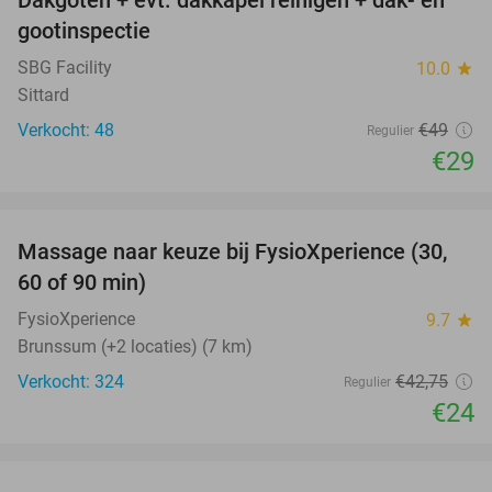
41%
gootinspectie
SBG Facility
10.0
star
Sittard
Verkocht: 48
€49
Regulier
€29
favorite_border
Massage naar keuze bij FysioXperience (30,
44%
60 of 90 min)
FysioXperience
9.7
star
Brunssum (+2 locaties) (7 km)
Verkocht: 324
€42
,75
Regulier
€24
favorite_border