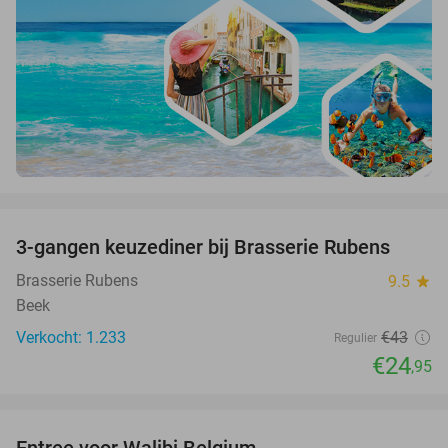
favorite_border
3-gangen keuzediner bij Brasserie Rubens
42%
Brasserie Rubens
9.5
star
Beek
Verkocht: 1.233
€43
Regulier
€24
,95
favorite_border
Entree voor Walibi Belgium