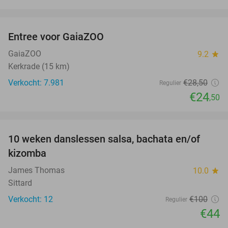
favorite_border
Entree voor GaiaZOO
14%
GaiaZOO
9.2
star
Kerkrade (15 km)
Verkocht: 7.981
€28
,50
Regulier
€24
,50
favorite_border
10 weken danslessen salsa, bachata en/of
56%
kizomba
James Thomas
10.0
star
Sittard
Verkocht: 12
€100
Regulier
€44