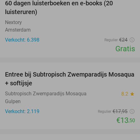
100%
60 dagen luisterboeken en e-books (20
luisteruren)
Nextory
Amsterdam
Verkocht: 6.398
€24
Regulier
Gratis
favorite_border
Entree bij Subtropisch Zwemparadijs Mosaqua
25%
+ softijsje
Subtropisch Zwemparadijs Mosaqua
8.2
star
Gulpen
Verkocht: 2.119
€17
,95
Regulier
€13
,50
favorite_border