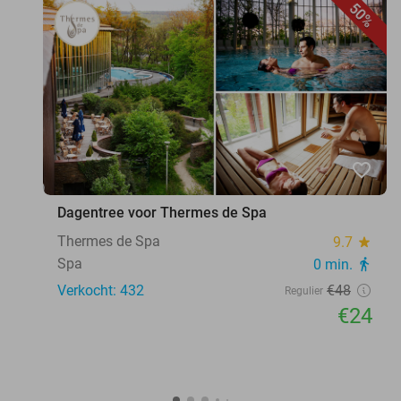
50%
favorite_border
Dagentree voor Thermes de Spa
Thermes de Spa
9.7
star
Spa
0 min.
directions_walk
Verkocht: 432
€48
Regulier
€24