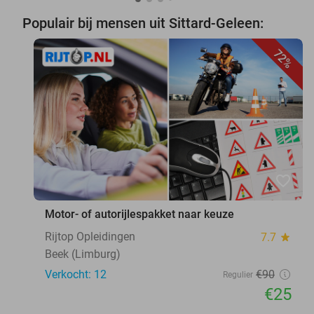
Populair bij mensen uit Sittard-Geleen:
72%
favorite_border
Motor- of autorijlespakket naar keuze
Rijtop Opleidingen
7.7
star
Beek (Limburg)
Verkocht: 12
€90
Regulier
€25