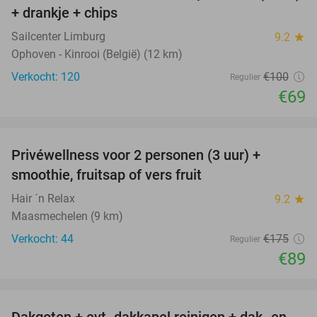
+ drankje + chips
Sailcenter Limburg
9.2
star
Ophoven - Kinrooi (België) (12 km)
Verkocht: 120
€100
Regulier
€69
favorite_border
Privéwellness voor 2 personen (3 uur) +
49%
smoothie, fruitsap of vers fruit
Hair ´n Relax
9.2
star
Maasmechelen (9 km)
Verkocht: 44
€175
Regulier
€89
favorite_border
Dakgoten + evt. dakkapel reinigen + dak- en