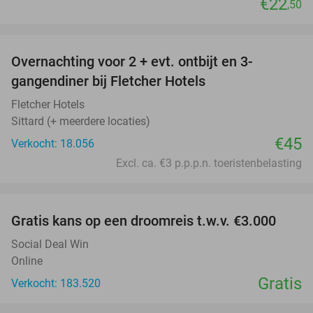
€22
,50
favorite_border
Overnachting voor 2 + evt. ontbijt en 3-
gangendiner bij Fletcher Hotels
Fletcher Hotels
Sittard (+ meerdere locaties)
€45
Verkocht: 18.056
Excl. ca. €3 p.p.p.n. toeristenbelasting
favorite_border
Gratis kans op een droomreis t.w.v. €3.000
Social Deal Win
Online
Gratis
Verkocht: 183.520
favorite_border