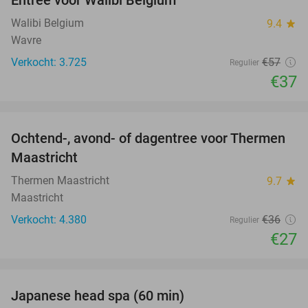
35%
Walibi Belgium
9.4
star
Wavre
Verkocht: 3.725
€57
Regulier
€37
favorite_border
Ochtend-, avond- of dagentree voor Thermen
25%
Maastricht
Thermen Maastricht
9.7
star
Maastricht
Verkocht: 4.380
€36
Regulier
€27
favorite_border
Japanese head spa (60 min)
23%