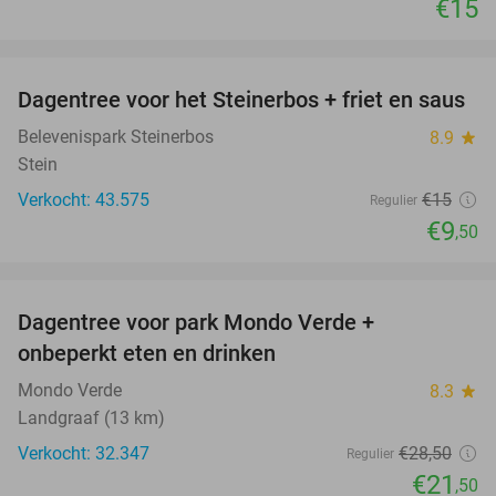
€15
favorite_border
Dagentree voor het Steinerbos + friet en saus
37%
Belevenispark Steinerbos
8.9
star
Stein
Verkocht: 43.575
€15
Regulier
€9
,50
favorite_border
Dagentree voor park Mondo Verde +
25%
onbeperkt eten en drinken
Mondo Verde
8.3
star
Landgraaf (13 km)
Verkocht: 32.347
€28
,50
Regulier
€21
,50