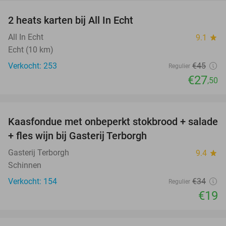
2 heats karten bij All In Echt
39%
All In Echt
9.1
star
Echt (10 km)
Verkocht: 253
€45
Regulier
€27
,50
favorite_border
Kaasfondue met onbeperkt stokbrood + salade
44%
+ fles wijn bij Gasterij Terborgh
Gasterij Terborgh
9.4
star
Schinnen
Verkocht: 154
€34
Regulier
€19
favorite_border