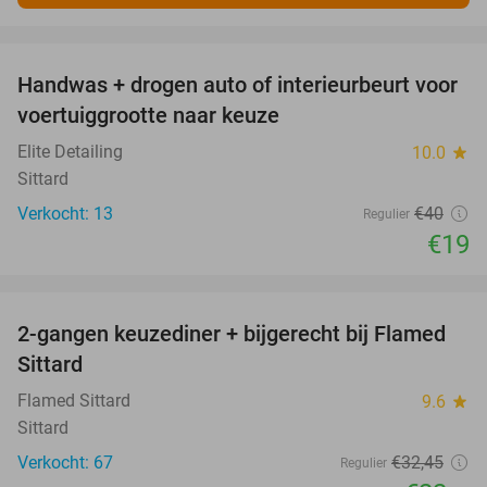
favorite_border
Handwas + drogen auto of interieurbeurt voor
53%
voertuiggrootte naar keuze
Elite Detailing
10.0
star
Sittard
Verkocht: 13
€40
Regulier
€19
favorite_border
2-gangen keuzediner + bijgerecht bij Flamed
31%
Sittard
Flamed Sittard
9.6
star
Sittard
Verkocht: 67
€32
,45
Regulier