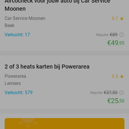
Aircocheck voor jouw auto bij Car Service
44%
Moonen
Car Service Moonen
9.7
star
Beek
Verkocht: 17
€89
Regulier
€49
,95
favorite_border
2 of 3 heats karten bij Powerarea
32%
Powerarea
9.3
star
Lemiers
Verkocht: 579
€37
,50
Regulier
€25
,50