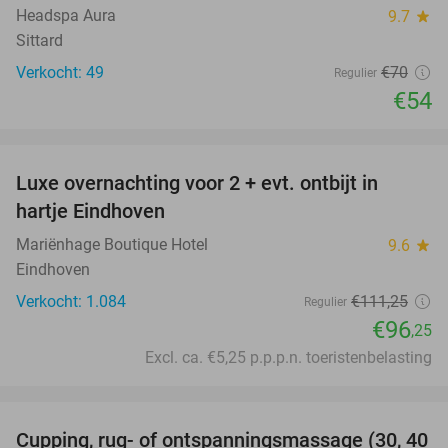
Headspa Aura
9.7
star
Sittard
Verkocht: 49
€70
Regulier
€54
favorite_border
Luxe overnachting voor 2 + evt. ontbijt in
14%
hartje Eindhoven
Mariënhage Boutique Hotel
9.6
star
Eindhoven
Verkocht: 1.084
€111
,25
Regulier
€96
,25
Excl. ca. €5,25 p.p.p.n. toeristenbelasting
favorite_border
Cupping, rug- of ontspanningsmassage (30, 40
60%