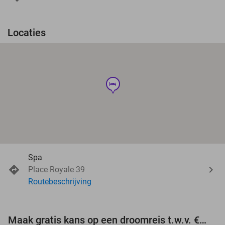
Locaties
hotel
Spa
Place Royale 39
Routebeschrijving
Maak gratis kans op een droomreis t.w.v. €3.000!