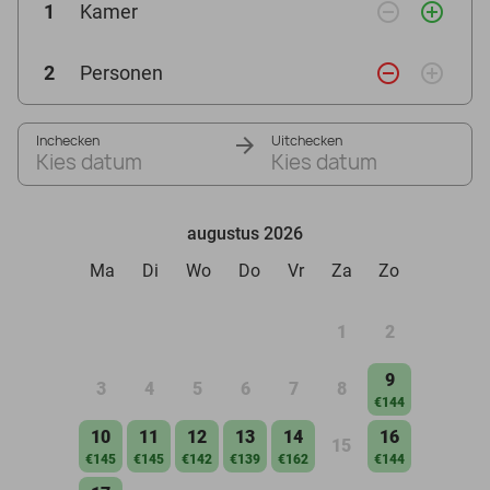
remove_circle_outline
add_circle_outline
1
Kamer
remove_circle_outline
add_circle_outline
2
Personen
Inchecken
Uitchecken
Kies datum
Kies datum
augustus 2026
Ma
Di
Wo
Do
Vr
Za
Zo
1
2
9
3
4
5
6
7
8
€144
10
11
12
13
14
16
15
€145
€145
€142
€139
€162
€144