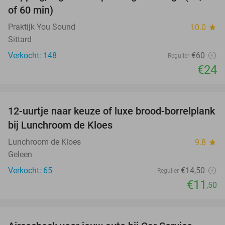
of 60 min)
Praktijk You Sound
10.0
star
Sittard
Verkocht: 148
€60
Regulier
€24
favorite_border
12-uurtje naar keuze of luxe brood-borrelplank
21%
bij Lunchroom de Kloes
Lunchroom de Kloes
9.8
star
Geleen
Verkocht: 65
€14
,50
Regulier
€11
,50
favorite_border