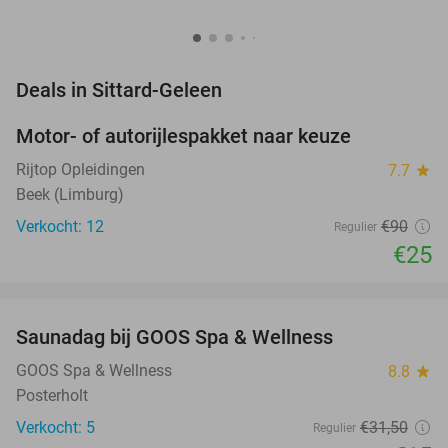
favorite_border
Deals in Sittard-Geleen
Motor- of autorijlespakket naar keuze
72%
Rijtop Opleidingen
7.7
star
Beek (Limburg)
Verkocht: 12
€90
Regulier
€25
favorite_border
Saunadag bij GOOS Spa & Wellness
52%
NEW
TODAY
GOOS Spa & Wellness
8.8
star
Posterholt
Verkocht: 5
€31
,50
Regulier