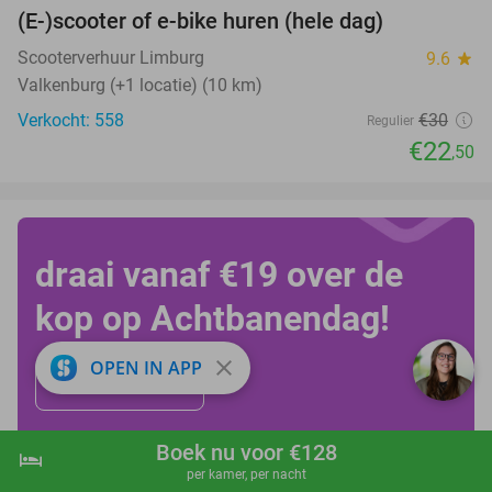
(E-)scooter of e-bike huren (hele dag)
25%
Scooterverhuur Limburg
9.6
star
Valkenburg (+1 locatie) (10 km)
Verkocht: 558
€30
Regulier
€22
,50
draai vanaf €19 over de
kop op Achtbanendag!
close
OPEN IN APP
Bekijk alle deals!
Boek nu voor €128
hotel
shopping_cart
Boek nu
navigate_next
per kamer, per nacht