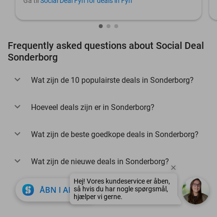
Gå til
Social Deal Fyn for deals in Fyn
Frequently asked questions about Social Deal
Sonderborg
Wat zijn de 10 populairste deals in Sonderborg?
Hoeveel deals zijn er in Sonderborg?
Wat zijn de beste goedkope deals in Sonderborg?
Wat zijn de nieuwe deals in Sonderborg?
Hej! Vores kundeservice er åben,
close
ÅBN I APP
så hvis du har nogle spørgsmål,
hjælper vi gerne.