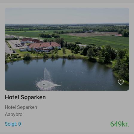
favorite_border
Hotel Søparken
Hotel Søparken
Aabybro
649kr.
Solgt: 0