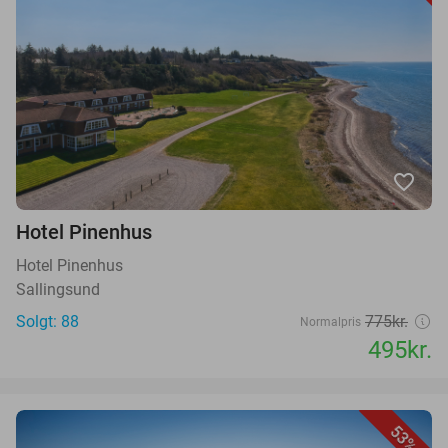
favorite_border
Hotel Pinenhus
Hotel Pinenhus
Sallingsund
Solgt: 88
775kr.
Normalpris
495kr.
53%