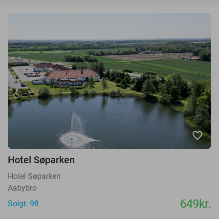
favorite_border
Hotel Søparken
Hotel Søparken
Aabybro
649kr.
Solgt: 98