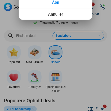
Åbn
1
Se flere end 15.000 deals
Annuller
Available until 23:00
Tilgængelig 7 dage om ugen
10+ millioner medlemmer
Sonderborg
9,4
baseret på
206.071 anmeldelser
Se flere end 15.000 deals
Tilgængelig 7 dage om ugen
Populært
Mad & Drikke
Ophold
10+ millioner medlemmer
Favoritter
Udflugter
Specialbutikker
& Biler
Populære Ophold deals
1
Filtre
For Sonderborg