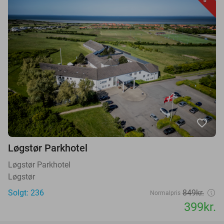
favorite_border
Løgstør Parkhotel
Løgstør Parkhotel
Løgstør
Solgt: 236
849kr.
Normalpris
399kr.