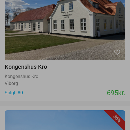
favorite_border
Kongenshus Kro
Kongenshus Kro
Viborg
695kr.
Solgt: 80
36%