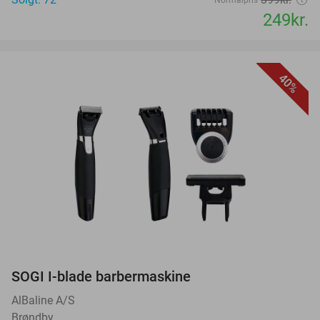
249kr.
40%
favorite_border
SOGI I-blade barbermaskine
AlBaline A/S
Brøndby