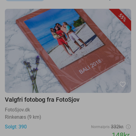
55%
favorite_border
Valgfri fotobog fra FotoSjov
FotoSjov.dk
Rinkenæs (9 km)
Solgt: 390
332kr.
Normalpris
148kr.