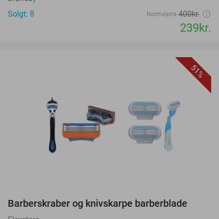
Solgt: 8
400kr.
Normalpris
239kr.
51%
favorite_border
Barberskraber og knivskarpe barberblade