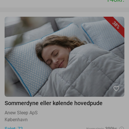
38%
favorite_border
Sommerdyne eller kølende hovedpude
Anew Sleep ApS
København
Solgt: 72
399kr.
Normalpris