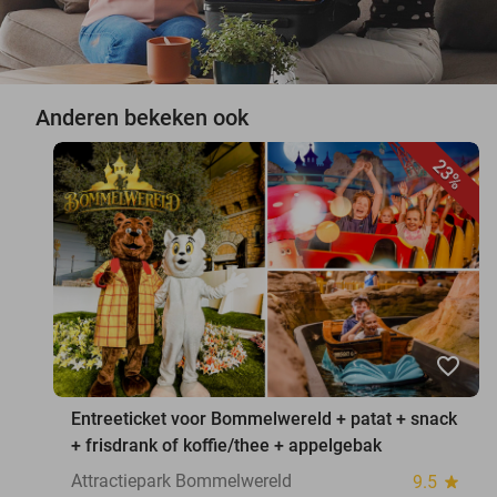
Anderen bekeken ook
23%
favorite_border
Entreeticket voor Bommelwereld + patat + snack
+ frisdrank of koffie/thee + appelgebak
Attractiepark Bommelwereld
9.5
star