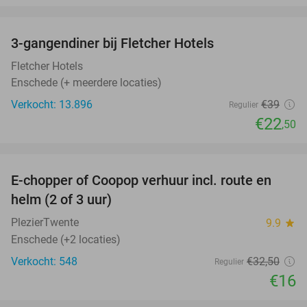
favorite_border
3-gangendiner bij Fletcher Hotels
42%
Fletcher Hotels
Enschede (+ meerdere locaties)
Verkocht: 13.896
€39
Regulier
€22
,50
favorite_border
E-chopper of Coopop verhuur incl. route en
51%
helm (2 of 3 uur)
PlezierTwente
9.9
star
Enschede (+2 locaties)
Verkocht: 548
€32
,50
Regulier
€16
favorite_border