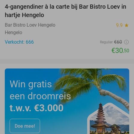
4-gangendiner à la carte bij Bar Bistro Loev in
49%
hartje Hengelo
Bar Bistro Loev Hengelo
9.9
star
Hengelo
Verkocht: 666
€60
Regulier
€30
,50
Win gratis
een droomreis
t.w.v. €3.000
Doe mee!