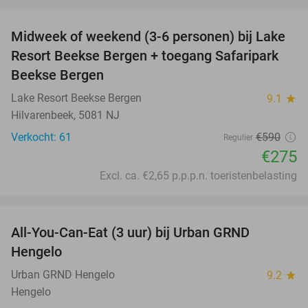
favorite_border
Midweek of weekend (3-6 personen) bij Lake
53%
Resort Beekse Bergen + toegang Safaripark
Beekse Bergen
Lake Resort Beekse Bergen
9.1
star
Hilvarenbeek, 5081 NJ
Verkocht: 61
€590
Regulier
€275
Excl. ca. €2,65 p.p.p.n. toeristenbelasting
favorite_border
All-You-Can-Eat (3 uur) bij Urban GRND
18%
Hengelo
Urban GRND Hengelo
9.2
star
Hengelo