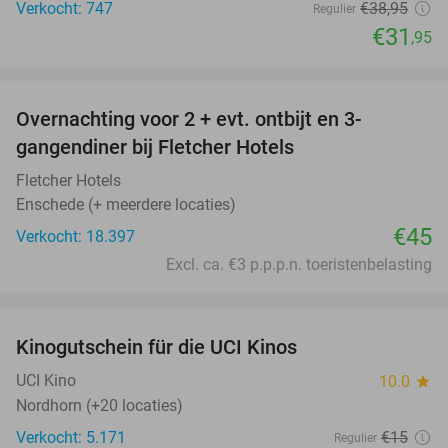
Verkocht: 747
€38
,95
Regulier
€31
,95
favorite_border
Overnachting voor 2 + evt. ontbijt en 3-
gangendiner bij Fletcher Hotels
Fletcher Hotels
Enschede (+ meerdere locaties)
€45
Verkocht: 18.397
Excl. ca. €3 p.p.p.n. toeristenbelasting
favorite_border
Kinogutschein für die UCI Kinos
42%
UCI Kino
10.0
star
Nordhorn (+20 locaties)
Verkocht: 5.171
€15
Regulier