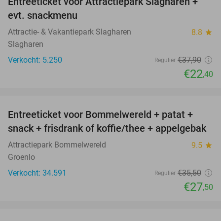
Entreeticket voor Attractiepark Slagharen +
41%
evt. snackmenu
Attractie- & Vakantiepark Slagharen
8.8
star
Slagharen
Verkocht: 5.250
€37
,90
Regulier
€22
,40
favorite_border
Entreeticket voor Bommelwereld + patat +
23%
snack + frisdrank of koffie/thee + appelgebak
Attractiepark Bommelwereld
9.5
star
Groenlo
Verkocht: 34.591
€35
,50
Regulier
€27
,50
favorite_border