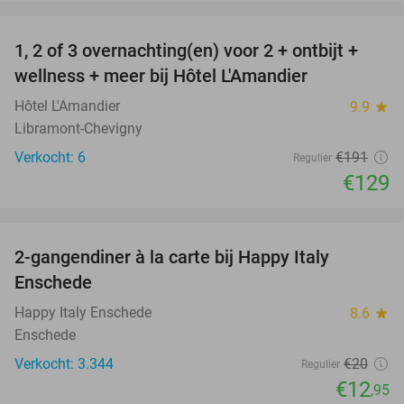
favorite_border
1, 2 of 3 overnachting(en) voor 2 + ontbijt +
32%
NEW
wellness + meer bij Hôtel L'Amandier
TODAY
Hôtel L'Amandier
9.9
star
Libramont-Chevigny
Verkocht: 6
€191
Regulier
€129
favorite_border
2-gangendiner à la carte bij Happy Italy
35%
Enschede
Happy Italy Enschede
8.6
star
Enschede
Verkocht: 3.344
€20
Regulier
€12
,95