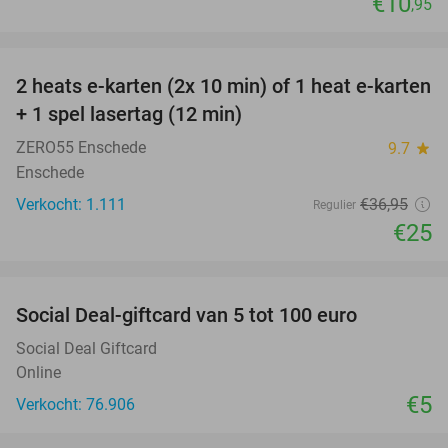
€10
,95
favorite_border
2 heats e-karten (2x 10 min) of 1 heat e-karten
32%
+ 1 spel lasertag (12 min)
ZERO55 Enschede
9.7
star
Enschede
Verkocht: 1.111
€36
,95
Regulier
€25
favorite_border
Social Deal-giftcard van 5 tot 100 euro
Social Deal Giftcard
Online
€5
Verkocht: 76.906