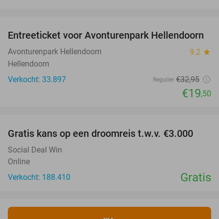
favorite_border
Entreeticket voor Avonturenpark Hellendoorn
41%
Avonturenpark Hellendoorn
9.2
star
Hellendoorn
Verkocht: 33.897
€32
,95
Regulier
€19
,50
favorite_border
Gratis kans op een droomreis t.w.v. €3.000
Social Deal Win
Online
Gratis
Verkocht: 188.410