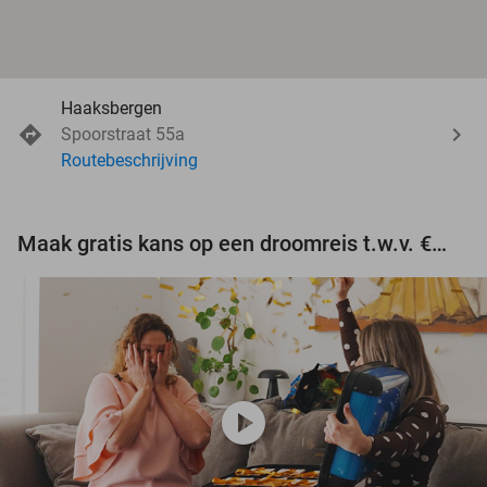
Haaksbergen
Spoorstraat 55a
Routebeschrijving
Maak gratis kans op een droomreis t.w.v. €3.000!
play_circle