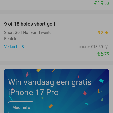
€19
,50
favorite_border
9 of 18 holes short golf
50%
NEW
TODAY
Short Golf Hof van Twente
9.3
star
Bentelo
Verkocht: 8
€13
,50
Regulier
€6
,75
Win vandaag een gratis
iPhone 17 Pro
Meer info