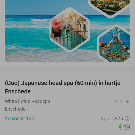
favorite_border
(Duo) Japanese head spa (60 min) in hartje
35%
Enschede
White Lotus Headspa
10.0
star
Enschede
Verkocht: 104
€75
Regulier
€49