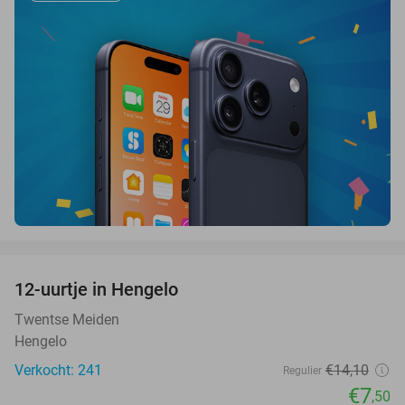
favorite_border
12-uurtje in Hengelo
47%
Twentse Meiden
Hengelo
Verkocht: 241
€14
,10
Regulier
€7
,50