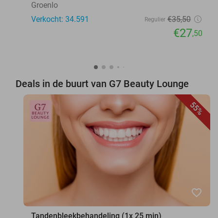
Groenlo
Verkocht: 34.591
€35
,50
Regulier
€27
,50
Deals in de buurt van G7 Beauty Lounge
55%
favorite_border
Tandenbleekbehandeling (1x 25 min)