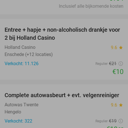
Inclusief alle bijkomende kosten
favorite_border
Entree + hapje + non-alcoholisch drankje voor
52%
2 bij Holland Casino
Holland Casino
9.6
star
Enschede (+12 locaties)
Verkocht: 11.126
€21
Regulier
€10
favorite_border
Complete autowasbeurt + evt. velgenreiniger
42%
Autowas Twente
9.6
star
Hengelo
Verkocht: 322
€19
Regulier