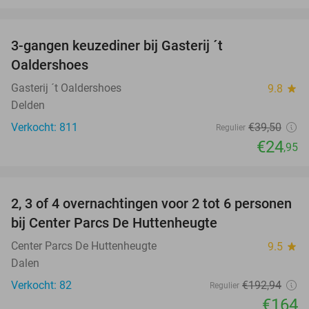
favorite_border
3-gangen keuzediner bij Gasterij ´t
37%
Oaldershoes
Gasterij ´t Oaldershoes
9.8
star
Delden
Verkocht: 811
€39
,50
Regulier
€24
,95
favorite_border
2, 3 of 4 overnachtingen voor 2 tot 6 personen
15%
bij Center Parcs De Huttenheugte
Center Parcs De Huttenheugte
9.5
star
Dalen
Verkocht: 82
€192
,94
Regulier
€164