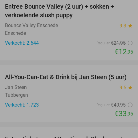
Entree Bounce Valley (2 uur) + sokken +
41%
verkoelende slush puppy
Bounce Valley Enschede
9.3
star
Enschede
Verkocht: 2.644
€21
,95
Regulier
€12
,95
favorite_border
All-You-Can-Eat & Drink bij Jan Steen (5 uur)
32%
Jan Steen
9.5
star
Tubbergen
Verkocht: 1.723
€49
,95
Regulier
€33
,95
favorite_border