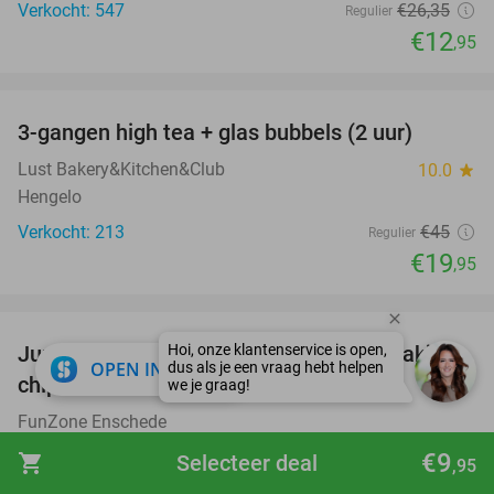
Verkocht: 547
€26
,35
Regulier
€12
,95
favorite_border
3-gangen high tea + glas bubbels (2 uur)
56%
Lust Bakery&Kitchen&Club
10.0
star
Hengelo
Verkocht: 213
€45
Regulier
€19
,95
favorite_border
Jumpen (1,5 of 2 uur) + jumpsokken + zakje
48%
close
OPEN IN APP
chips + evt. slush
FunZone Enschede
Enschede
€9
shopping_cart
Selecteer deal
,95
Verkocht: 1.306
€18
,30
Regulier