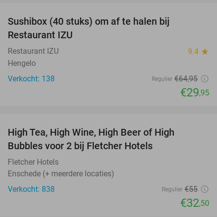
Sushibox (40 stuks) om af te halen bij
54%
Restaurant IZU
Restaurant IZU
9.4
star
Hengelo
Verkocht: 138
€64
,95
Regulier
€29
,95
favorite_border
High Tea, High Wine, High Beer of High
41%
Bubbles voor 2 bij Fletcher Hotels
Fletcher Hotels
Enschede (+ meerdere locaties)
Verkocht: 838
€55
Regulier
€32
,50