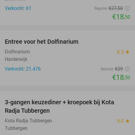
Verkocht: 61
€27
,50
Regulier
€18
,50
favorite_border
Entree voor het Dolfinarium
36%
Dolfinarium
8.5
star
Harderwijk
Verkocht: 21.476
€29
Regulier
€18
,50
favorite_border
3-gangen keuzediner + kroepoek bij Kota
51%
Radja Tubbergen
Kota Radja Tubbergen
9.0
star
Tubbergen