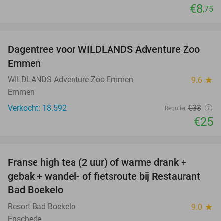
€8
,75
favorite_border
Dagentree voor WILDLANDS Adventure Zoo
24%
Emmen
WILDLANDS Adventure Zoo Emmen
9.6
star
Emmen
Verkocht: 18.592
€33
Regulier
€25
favorite_border
Franse high tea (2 uur) of warme drank +
33%
gebak + wandel- of fietsroute bij Restaurant
Bad Boekelo
Resort Bad Boekelo
9.0
star
Enschede