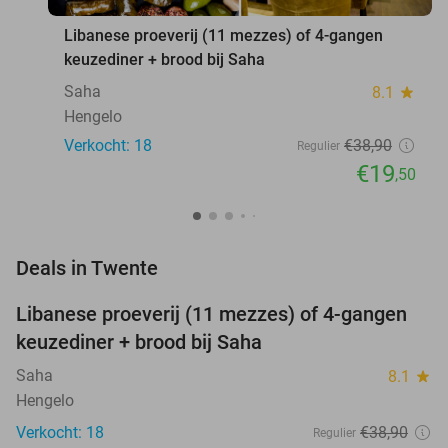
Libanese proeverij (11 mezzes) of 4-gangen
keuzediner + brood bij Saha
Saha
8.1
star
Hengelo
Verkocht: 18
€38
,90
Regulier
€19
,50
favorite_border
Deals in Twente
Libanese proeverij (11 mezzes) of 4-gangen
50%
NEW
keuzediner + brood bij Saha
TODAY
Saha
8.1
star
Hengelo
Verkocht: 18
€38
,90
Regulier