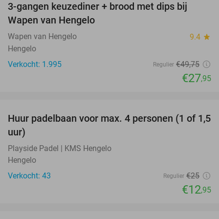
3-gangen keuzediner + brood met dips bij
44%
Wapen van Hengelo
Wapen van Hengelo
9.4
star
Hengelo
Verkocht: 1.995
€49
,75
Regulier
€27
,95
favorite_border
Huur padelbaan voor max. 4 personen (1 of 1,5
48%
uur)
Playside Padel | KMS Hengelo
Hengelo
Verkocht: 43
€25
Regulier
€12
,95
favorite_border