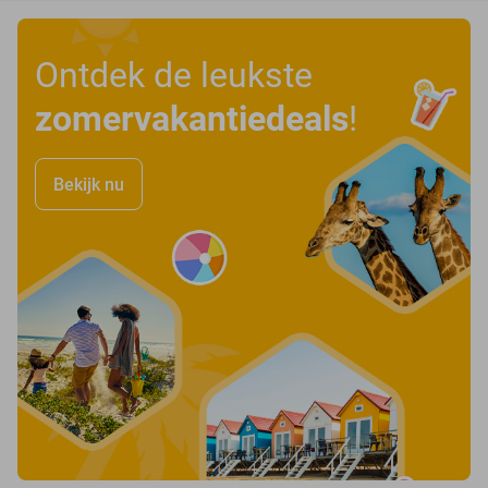
Ontdek de leukste
zomervakantiedeals
!
Bekijk nu