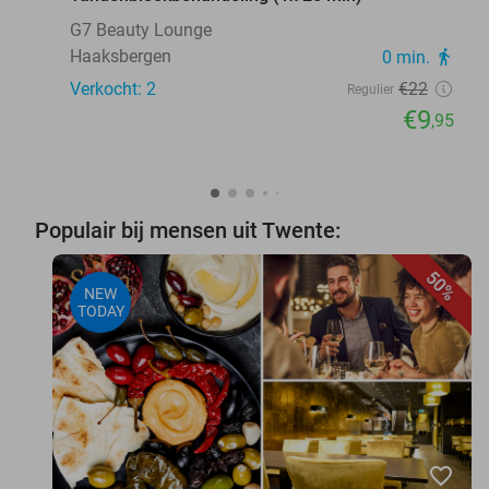
G7 Beauty Lounge
Haaksbergen
0 min.
directions_walk
Verkocht: 2
€22
Regulier
€9
,95
Populair bij mensen uit Twente:
50%
NEW
TODAY
favorite_border