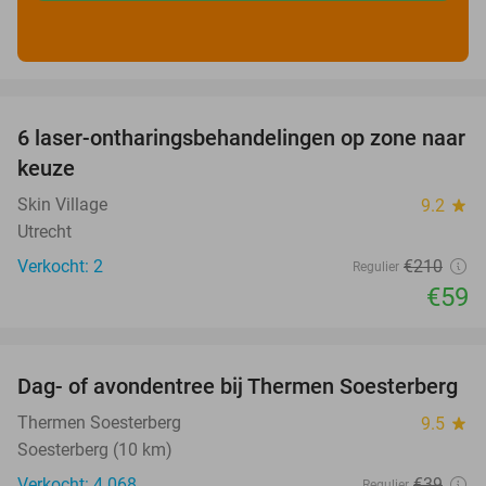
favorite_border
6 laser-ontharingsbehandelingen op zone naar
72%
keuze
Skin Village
9.2
star
Utrecht
Verkocht: 2
€210
Regulier
€59
favorite_border
Dag- of avondentree bij Thermen Soesterberg
29%
Thermen Soesterberg
9.5
star
Soesterberg (10 km)
Verkocht: 4.068
€39
Regulier