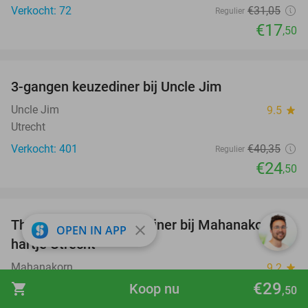
Verkocht: 72
€31
,05
Regulier
€17
,50
favorite_border
3-gangen keuzediner bij Uncle Jim
39%
Uncle Jim
9.5
star
Utrecht
Verkocht: 401
€40
,35
Regulier
€24
,50
favorite_border
Thais 4-gangen keuzediner bij Mahanakorn in
41%
close
OPEN IN APP
hartje Utrecht
Mahanakorn
9.2
star
Utrecht
€29
shopping_cart
Koop nu
,50
Verkocht: 253
€42
Regulier