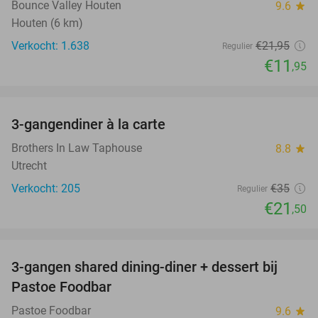
Bounce Valley Houten
9.6
star
Houten (6 km)
Verkocht: 1.638
€21
,95
Regulier
€11
,95
favorite_border
3-gangendiner à la carte
39%
Brothers In Law Taphouse
8.8
star
Utrecht
Verkocht: 205
€35
Regulier
€21
,50
favorite_border
3-gangen shared dining-diner + dessert bij
37%
Pastoe Foodbar
Pastoe Foodbar
9.6
star