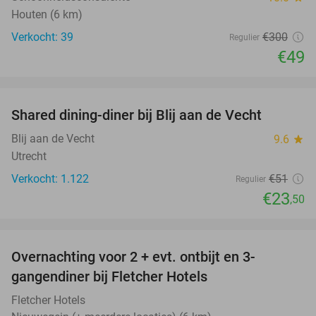
Houten (6 km)
Verkocht: 39
€300
Regulier
€49
favorite_border
Shared dining-diner bij Blij aan de Vecht
54%
Blij aan de Vecht
9.6
star
Utrecht
Verkocht: 1.122
€51
Regulier
€23
,50
favorite_border
Overnachting voor 2 + evt. ontbijt en 3-
gangendiner bij Fletcher Hotels
Fletcher Hotels