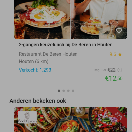
favorite_border
2-gangen keuzelunch bij De Beren in Houten
Restaurant De Beren Houten
9.6
star
Houten (6 km)
Verkocht: 1.293
€22
Regulier
€12
,50
Anderen bekeken ook
37%