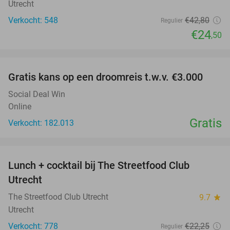
Utrecht
Verkocht: 548
€42
,80
Regulier
€24
,50
favorite_border
Gratis kans op een droomreis t.w.v. €3.000
Social Deal Win
Online
Gratis
Verkocht: 182.013
favorite_border
Lunch + cocktail bij The Streetfood Club
28%
Utrecht
The Streetfood Club Utrecht
9.7
star
Utrecht
Verkocht: 778
€22
,25
Regulier