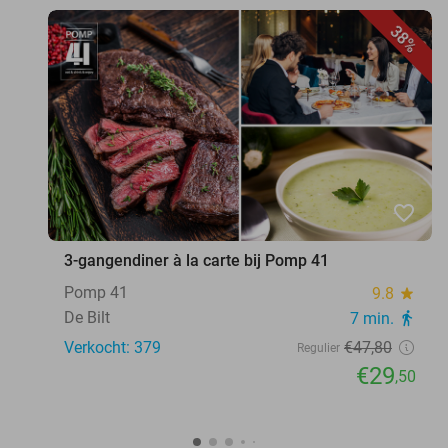
38%
favorite_border
3-gangendiner à la carte bij Pomp 41
Pomp 41
9.8
star
De Bilt
7 min.
directions_walk
Verkocht: 379
€47
,80
Regulier
€29
,50