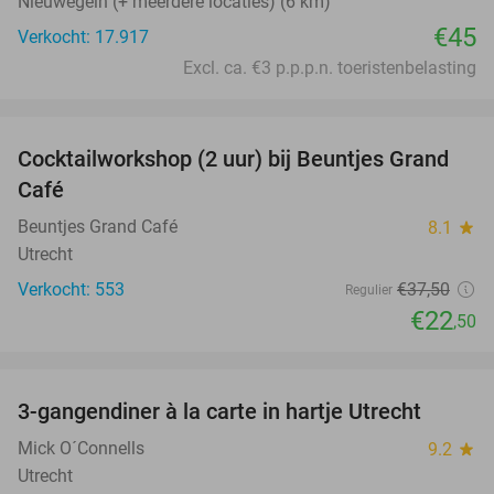
Nieuwegein (+ meerdere locaties) (6 km)
€45
Verkocht: 17.917
Excl. ca. €3 p.p.p.n. toeristenbelasting
favorite_border
Cocktailworkshop (2 uur) bij Beuntjes Grand
40%
Café
Beuntjes Grand Café
8.1
star
Utrecht
Verkocht: 553
€37
,50
Regulier
€22
,50
favorite_border
3-gangendiner à la carte in hartje Utrecht
44%
Mick O´Connells
9.2
star
Utrecht