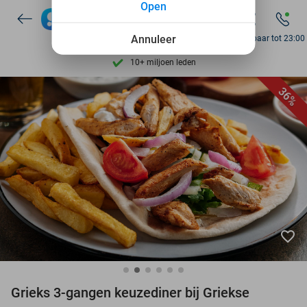
Open
7 dagen per week beschikbaar
10+ miljoen leden
Annuleer
Bereikbaar tot 23:00
9,4
op basis van
205.807 reviews
Ontdek 15.000+ deals
36%
7 dagen per week beschikbaar
10+ miljoen leden
favorite_border
Grieks 3-gangen keuzediner bij Griekse