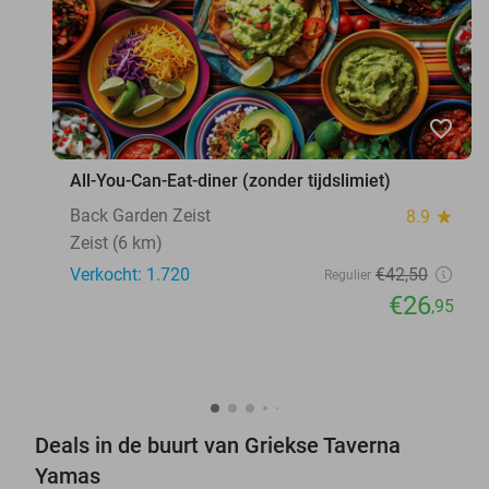
favorite_border
All-You-Can-Eat-diner (zonder tijdslimiet)
Back Garden Zeist
8.9
star
Zeist (6 km)
Verkocht: 1.720
€42
,50
Regulier
€26
,95
Deals in de buurt van Griekse Taverna
Yamas