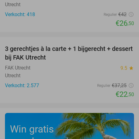
Utrecht
Verkocht: 418
€42
Regulier
€26
,50
favorite_border
3 gerechtjes à la carte + 1 bijgerecht + dessert
40%
bij FAK Utrecht
FAK Utrecht
9.5
star
Utrecht
Verkocht: 2.577
€37
,25
Regulier
€22
,50
Win gratis