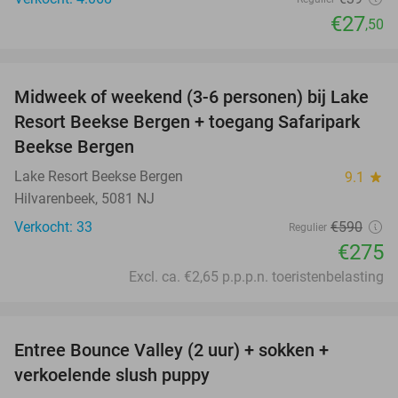
€27
,50
favorite_border
Midweek of weekend (3-6 personen) bij Lake
53%
Resort Beekse Bergen + toegang Safaripark
Beekse Bergen
Lake Resort Beekse Bergen
9.1
star
Hilvarenbeek, 5081 NJ
Verkocht: 33
€590
Regulier
€275
Excl. ca. €2,65 p.p.p.n. toeristenbelasting
favorite_border
Entree Bounce Valley (2 uur) + sokken +
46%
verkoelende slush puppy