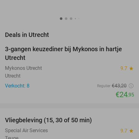
favorite_border
Deals in Utrecht
3-gangen keuzediner bij Mykonos in hartje
42%
NEW
Utrecht
TODAY
Mykonos Utrecht
9.7
star
Utrecht
Verkocht: 8
€43
,20
Regulier
€24
,95
favorite_border
Vliegbeleving (15, 30 of 50 min)
42%
Special Air Services
9.7
star
Teuge