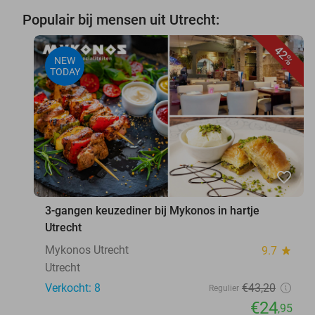
Populair bij mensen uit Utrecht:
42%
NEW
TODAY
favorite_border
3-gangen keuzediner bij Mykonos in hartje
Utrecht
Mykonos Utrecht
9.7
star
Utrecht
Verkocht: 8
€43
,20
Regulier
€24
,95