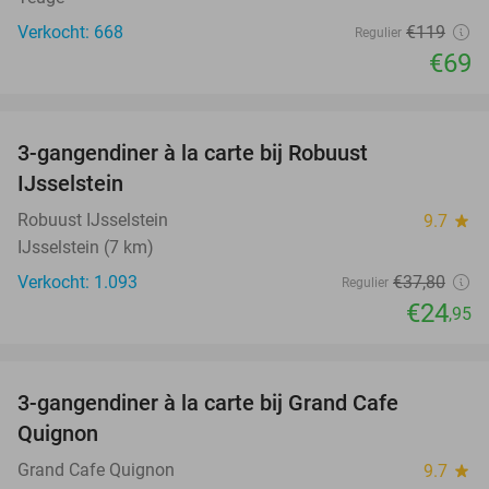
Verkocht: 668
€119
Regulier
€69
favorite_border
3-gangendiner à la carte bij Robuust
34%
IJsselstein
Robuust IJsselstein
9.7
star
IJsselstein (7 km)
Verkocht: 1.093
€37
,80
Regulier
€24
,95
favorite_border
3-gangendiner à la carte bij Grand Cafe
43%
Quignon
Grand Cafe Quignon
9.7
star