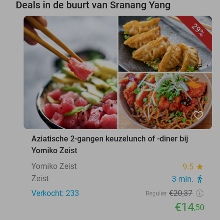
Deals in de buurt van Sranang Yang
29%
favorite_border
Aziatische 2-gangen keuzelunch of -diner bij
Yomiko Zeist
Yomiko Zeist
9.5
star
Zeist
3 min.
directions_walk
Verkocht: 233
€20
,37
Regulier
€14
,50