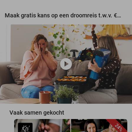
Maak gratis kans op een droomreis t.w.v. €3.000!
play_circle
Vaak samen gekocht
24%