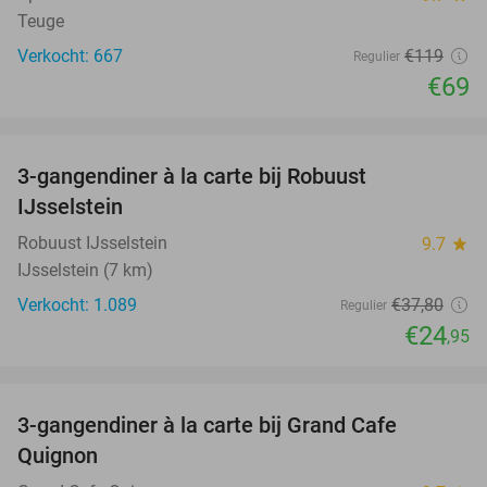
Teuge
Verkocht: 667
€119
Regulier
€69
favorite_border
3-gangendiner à la carte bij Robuust
34%
IJsselstein
Robuust IJsselstein
9.7
star
IJsselstein (7 km)
Verkocht: 1.089
€37
,80
Regulier
€24
,95
favorite_border
3-gangendiner à la carte bij Grand Cafe
43%
Quignon