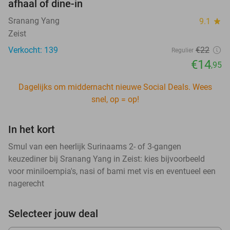
afhaal of dine-in
Sranang Yang
9.1
star
Zeist
Verkocht: 139
€22
Regulier
€14
,95
Dagelijks om middernacht nieuwe Social Deals. Wees
snel, op = op!
In het kort
Smul van een heerlijk Surinaams 2- of 3-gangen
keuzediner bij Sranang Yang in Zeist: kies bijvoorbeeld
voor miniloempia's, nasi of bami met vis en eventueel een
nagerecht
Selecteer jouw deal