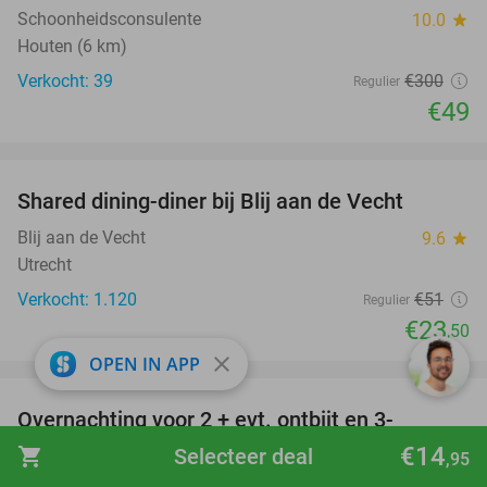
Schoonheidsconsulente
10.0
star
Houten (6 km)
Verkocht: 39
€300
Regulier
€49
favorite_border
Shared dining-diner bij Blij aan de Vecht
54%
Blij aan de Vecht
9.6
star
Utrecht
Verkocht: 1.120
€51
Regulier
€23
,50
close
OPEN IN APP
favorite_border
Overnachting voor 2 + evt. ontbijt en 3-
gangendiner bij Fletcher Hotels
€14
shopping_cart
Selecteer deal
,95
Fletcher Hotels