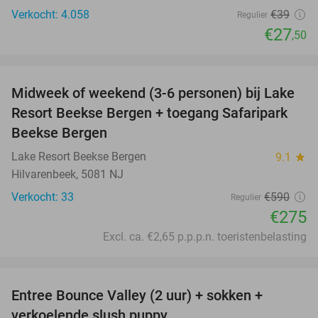
Verkocht: 4.058
€39
Regulier
€27
,50
favorite_border
Midweek of weekend (3-6 personen) bij Lake
53%
Resort Beekse Bergen + toegang Safaripark
Beekse Bergen
Lake Resort Beekse Bergen
9.1
star
Hilvarenbeek, 5081 NJ
Verkocht: 33
€590
Regulier
€275
Excl. ca. €2,65 p.p.p.n. toeristenbelasting
favorite_border
Entree Bounce Valley (2 uur) + sokken +
46%
verkoelende slush puppy