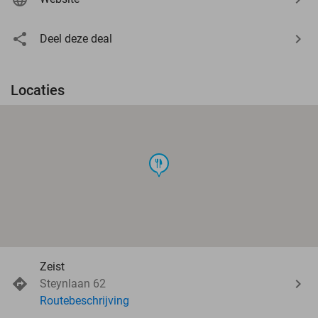
Deel deze deal
Locaties
food
Zeist
Steynlaan 62
Routebeschrijving