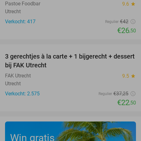
Pastoe Foodbar
9.6
star
Utrecht
Verkocht: 417
€42
Regulier
€26
,50
favorite_border
3 gerechtjes à la carte + 1 bijgerecht + dessert
40%
bij FAK Utrecht
FAK Utrecht
9.5
star
Utrecht
Verkocht: 2.575
€37
,25
Regulier
€22
,50
Win gratis