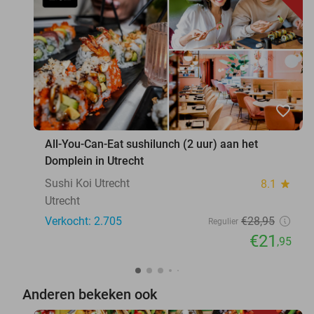
favorite_border
All-You-Can-Eat sushilunch (2 uur) aan het
Domplein in Utrecht
Sushi Koi Utrecht
8.1
star
Utrecht
Verkocht: 2.705
€28
,95
Regulier
€21
,95
Anderen bekeken ook