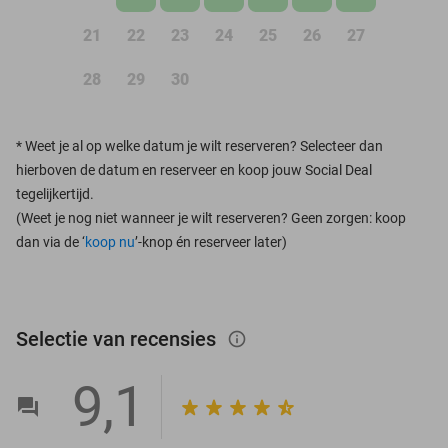
21
22
23
24
25
26
27
28
29
30
*
Weet je al op welke datum je wilt reserveren? Selecteer dan
hierboven de datum en reserveer en koop jouw Social Deal
tegelijkertijd.
(Weet je nog niet wanneer je wilt reserveren? Geen zorgen: koop
dan via de ‘
koop nu
’-knop én reserveer later)
Selectie van recensies
info_outlined
9,1