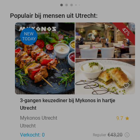
Populair bij mensen uit Utrecht:
42%
NEW
TODAY
favorite_border
3-gangen keuzediner bij Mykonos in hartje
Utrecht
Mykonos Utrecht
9.7
star
Utrecht
Verkocht: 0
€43
,20
Regulier