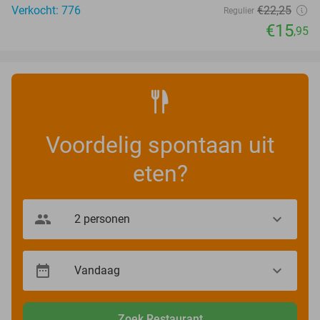
Verkocht: 776
€22
,25
Regulier
€15
,95
Voordelig spontaan uit
eten?
Zoek Restaurant