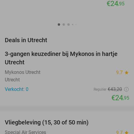
€24
,95
favorite_border
Deals in Utrecht
3-gangen keuzediner bij Mykonos in hartje
42%
NEW
Utrecht
TODAY
Mykonos Utrecht
9.7
star
Utrecht
Verkocht: 0
€43
,20
Regulier
€24
,95
favorite_border
Vliegbeleving (15, 30 of 50 min)
42%
Special Air Services
9.7
star