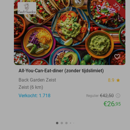
37%
favorite_border
All-You-Can-Eat-diner (zonder tijdslimiet)
Back Garden Zeist
8.9
star
Zeist (6 km)
Verkocht: 1.718
€42
,50
Regulier
€26
,95