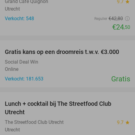
Grand Cafe Quignon
9.7
star
Utrecht
Verkocht: 548
€42
,80
Regulier
€24
,50
favorite_border
Gratis kans op een droomreis t.w.v. €3.000
Social Deal Win
Online
Gratis
Verkocht: 181.653
favorite_border
Lunch + cocktail bij The Streetfood Club
28%
Utrecht
The Streetfood Club Utrecht
9.7
star
Utrecht