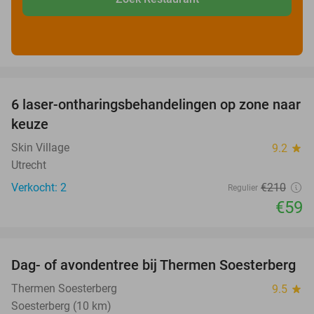
favorite_border
6 laser-ontharingsbehandelingen op zone naar
72%
keuze
Skin Village
9.2
star
Utrecht
Verkocht: 2
€210
Regulier
€59
favorite_border
Dag- of avondentree bij Thermen Soesterberg
29%
Thermen Soesterberg
9.5
star
Soesterberg (10 km)