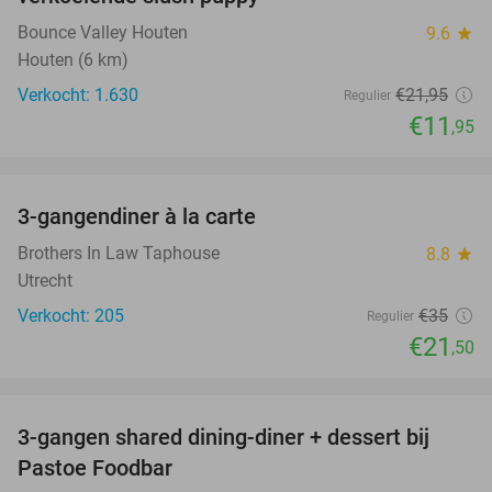
Bounce Valley Houten
9.6
star
Houten (6 km)
Verkocht: 1.630
€21
,95
Regulier
€11
,95
favorite_border
3-gangendiner à la carte
39%
Brothers In Law Taphouse
8.8
star
Utrecht
Verkocht: 205
€35
Regulier
€21
,50
favorite_border
3-gangen shared dining-diner + dessert bij
37%
Pastoe Foodbar