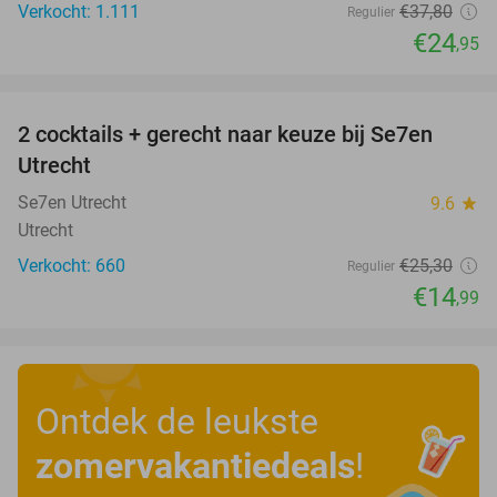
Verkocht: 1.111
€37
,80
Regulier
€24
,95
favorite_border
2 cocktails + gerecht naar keuze bij Se7en
41%
Utrecht
Se7en Utrecht
9.6
star
Utrecht
Verkocht: 660
€25
,30
Regulier
€14
,99
Ontdek de leukste
zomervakantiedeals
!