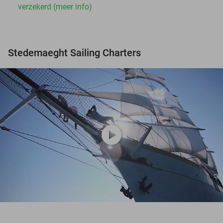
verzekerd (meer info)
Stedemaeght Sailing Charters
play_circle