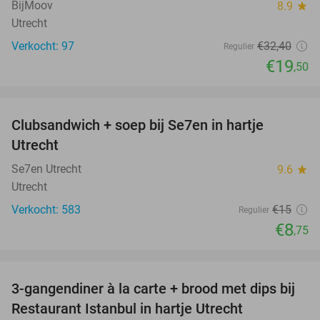
BijMoov
8.9
star
Utrecht
Verkocht: 97
€32
,40
Regulier
€19
,50
favorite_border
Clubsandwich + soep bij Se7en in hartje
42%
Utrecht
Se7en Utrecht
9.6
star
Utrecht
Verkocht: 583
€15
Regulier
€8
,75
favorite_border
3-gangendiner à la carte + brood met dips bij
43%
Restaurant Istanbul in hartje Utrecht