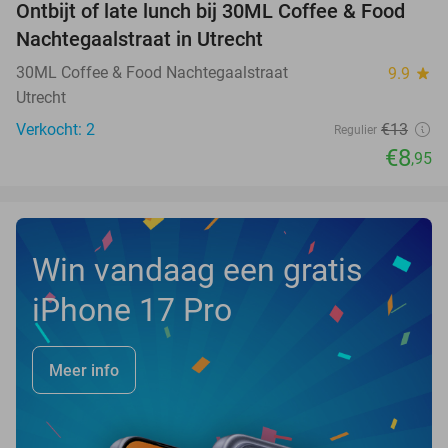
Ontbijt of late lunch bij 30ML Coffee & Food
31%
NEW
Nachtegaalstraat in Utrecht
TODAY
30ML Coffee & Food Nachtegaalstraat
9.9
star
Utrecht
Verkocht: 2
€13
Regulier
€8
,95
Win vandaag een gratis
iPhone 17 Pro
Meer info