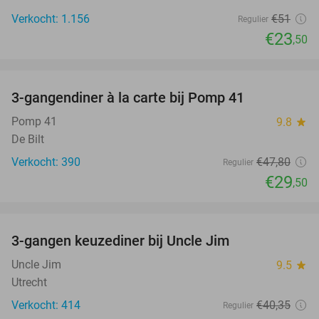
Verkocht: 1.156
€51
Regulier
€23
,50
favorite_border
3-gangendiner à la carte bij Pomp 41
38%
Pomp 41
9.8
star
De Bilt
Verkocht: 390
€47
,80
Regulier
€29
,50
favorite_border
3-gangen keuzediner bij Uncle Jim
39%
Uncle Jim
9.5
star
Utrecht
Verkocht: 414
€40
,35
Regulier