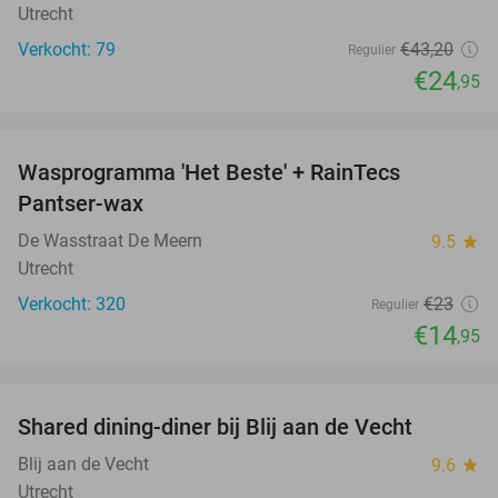
Utrecht
Verkocht: 79
€43
,20
Regulier
€24
,95
favorite_border
Wasprogramma 'Het Beste' + RainTecs
35%
Pantser-wax
De Wasstraat De Meern
9.5
star
Utrecht
Verkocht: 320
€23
Regulier
€14
,95
favorite_border
Shared dining-diner bij Blij aan de Vecht
54%
Blij aan de Vecht
9.6
star
Utrecht