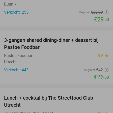
Bunnik
Verkocht: 255
€38
,90
Regulier
€29
,50
favorite_border
3-gangen shared dining-diner + dessert bij
37%
Pastoe Foodbar
Pastoe Foodbar
9.6
star
Utrecht
Verkocht: 443
€42
Regulier
€26
,50
favorite_border
Lunch + cocktail bij The Streetfood Club
28%
Utrecht