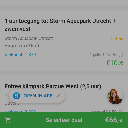
favorite_border
1 uur toegang tot Storm Aquapark Utrecht +
31%
zwemvest
Storm Aquapark Utrecht
9.4
star
Hagestein (9 km)
Verkocht: 1.879
€15
,95
Regulier
€10
,95
favorite_border
Entree klimpark Parque West (2,5 uur)
15%
close
OPEN IN APP
Parque West
9.7
star
Utrecht
Verkocht: 3.808
€24
,50
Regulier
€66
€20
shopping_cart
Selecteer deal
,80
,50