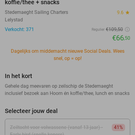
koffie/thee + snacks
Stedemaeght Sailing Charters
9.6
star
Lelystad
Verkocht: 371
€109
,50
Regulier
€66
,50
Dagelijks om middernacht nieuwe Social Deals. Wees
snel, op = op!
In het kort
Gehele dag meevaren op zeilschip de Stedemaeght
inclusief bezoek aan Hoorn én koffie/thee, lunch en snacks
Selecteer jouw deal
Zeiltocht voor volwassene (vanaf 13 jaar) -
41%
Early bird (snelle kopers)