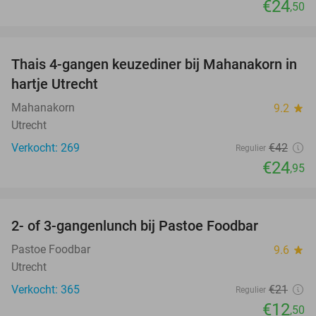
€24
,50
favorite_border
Thais 4-gangen keuzediner bij Mahanakorn in
41%
hartje Utrecht
Mahanakorn
9.2
star
Utrecht
Verkocht: 269
€42
Regulier
€24
,95
favorite_border
2- of 3-gangenlunch bij Pastoe Foodbar
40%
Pastoe Foodbar
9.6
star
Utrecht
Verkocht: 365
€21
Regulier
€12
,50