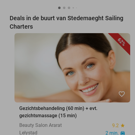
Deals in de buurt van Stedemaeght Sailing
Charters
62%
favorite_border
Gezichtsbehandeling (60 min) + evt.
gezichtsmassage (15 min)
Beauty Salon Ararat
9.2
star
Lelystad
2 min.
directions_car