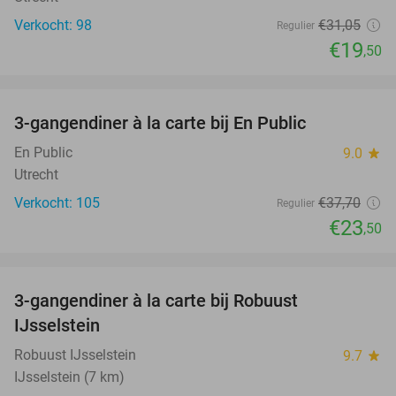
Verkocht: 98
€31
,05
Regulier
€19
,50
favorite_border
3-gangendiner à la carte bij En Public
38%
En Public
9.0
star
Utrecht
Verkocht: 105
€37
,70
Regulier
€23
,50
favorite_border
3-gangendiner à la carte bij Robuust
34%
IJsselstein
Robuust IJsselstein
9.7
star
IJsselstein (7 km)