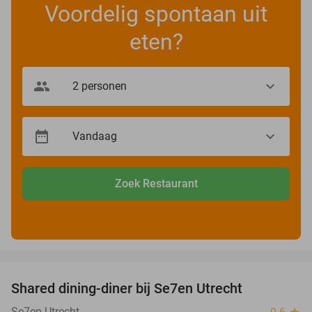
Voordelig spontaan uit
eten?
Zoek Restaurant
favorite_border
Shared dining-diner bij Se7en Utrecht
47%
Se7en Utrecht
star