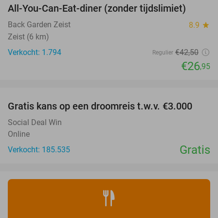
All-You-Can-Eat-diner (zonder tijdslimiet)
37%
Back Garden Zeist
8.9
star
Zeist (6 km)
Verkocht: 1.794
€42
,50
Regulier
€26
,95
favorite_border
Gratis kans op een droomreis t.w.v. €3.000
Social Deal Win
Online
Gratis
Verkocht: 185.535