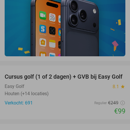
favorite_border
Cursus golf (1 of 2 dagen) + GVB bij Easy Golf
60%
Easy Golf
8.1
star
Houten (+14 locaties)
Verkocht: 691
€249
Regulier
€99
favorite_border