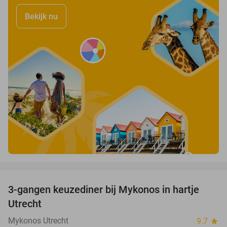
Bekijk nu
favorite_border
3-gangen keuzediner bij Mykonos in hartje
42%
Utrecht
Mykonos Utrecht
9.7
star