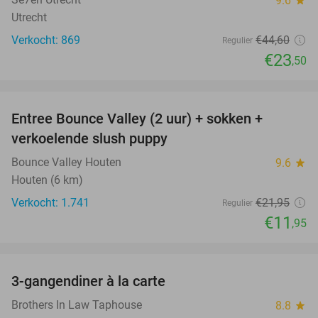
9.6
Utrecht
Verkocht: 869
€44
,60
Regulier
€23
,50
favorite_border
Entree Bounce Valley (2 uur) + sokken +
46%
verkoelende slush puppy
Bounce Valley Houten
9.6
star
Houten (6 km)
Verkocht: 1.741
€21
,95
Regulier
€11
,95
favorite_border
3-gangendiner à la carte
39%
Brothers In Law Taphouse
8.8
star