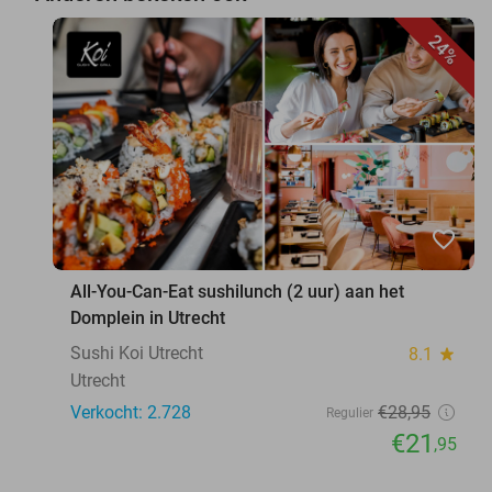
24%
favorite_border
All-You-Can-Eat sushilunch (2 uur) aan het
Domplein in Utrecht
Sushi Koi Utrecht
8.1
star
Utrecht
Verkocht: 2.728
€28
,95
Regulier
€21
,95