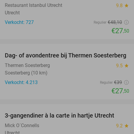
Restaurant Istanbul Utrecht
9.8
star
Utrecht
Verkocht: 727
€48
,10
Regulier
€27
,50
favorite_border
Dag- of avondentree bij Thermen Soesterberg
29%
Thermen Soesterberg
9.5
star
Soesterberg (10 km)
Verkocht: 4.213
€39
Regulier
€27
,50
favorite_border
3-gangendiner à la carte in hartje Utrecht
37%
Mick O´Connells
9.2
star
Utrecht