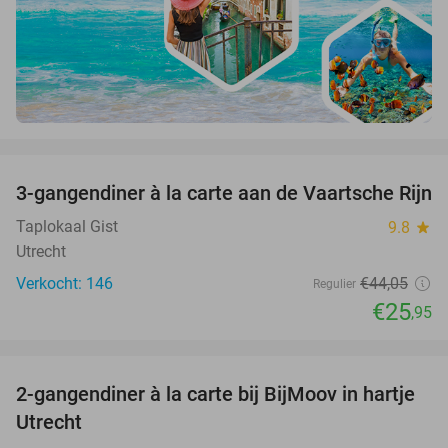
favorite_border
3-gangendiner à la carte aan de Vaartsche Rijn
41%
Taplokaal Gist
9.8
star
Utrecht
Verkocht: 146
€44
,05
Regulier
€25
,95
favorite_border
2-gangendiner à la carte bij BijMoov in hartje
40%
Utrecht