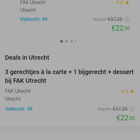
FAK Utrecht
9.5
star
Utrecht
Verkocht: 49
€37
,25
Regulier
€22
,50
favorite_border
Deals in Utrecht
3 gerechtjes à la carte + 1 bijgerecht + dessert
40%
bij FAK Utrecht
FAK Utrecht
9.5
star
Utrecht
Verkocht: 49
€37
,25
Regulier
€22
,50
favorite_border