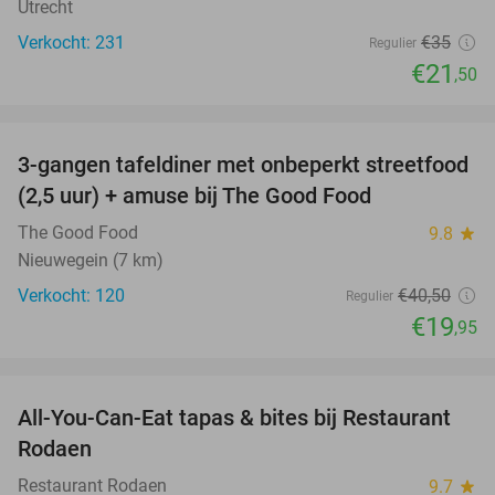
Utrecht
Verkocht: 231
€35
Regulier
€21
,50
favorite_border
3-gangen tafeldiner met onbeperkt streetfood
51%
(2,5 uur) + amuse bij The Good Food
The Good Food
9.8
star
Nieuwegein (7 km)
Verkocht: 120
€40
,50
Regulier
€19
,95
favorite_border
All-You-Can-Eat tapas & bites bij Restaurant
24%
Rodaen
Restaurant Rodaen
9.7
star