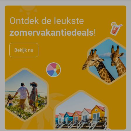
Ontdek de leukste
zomervakantiedeals
!
Bekijk nu