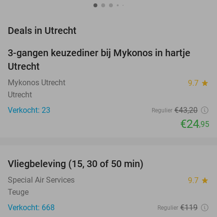
favorite_border
Deals in Utrecht
3-gangen keuzediner bij Mykonos in hartje
42%
NEW
Utrecht
TODAY
Mykonos Utrecht
9.7
star
Utrecht
Verkocht: 23
€43
,20
Regulier
€24
,95
favorite_border
Vliegbeleving (15, 30 of 50 min)
42%
Special Air Services
9.7
star
Teuge
Verkocht: 668
€119
Regulier