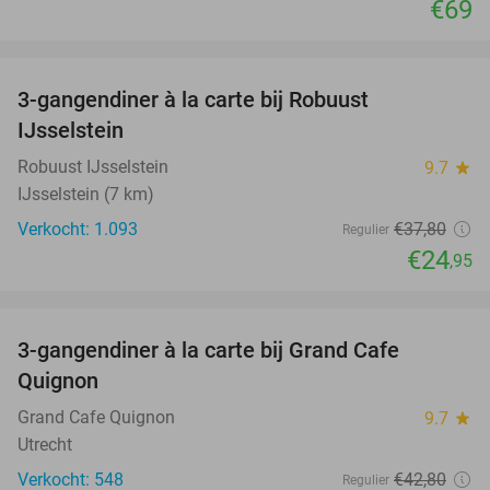
€69
favorite_border
3-gangendiner à la carte bij Robuust
34%
IJsselstein
Robuust IJsselstein
9.7
star
IJsselstein (7 km)
Verkocht: 1.093
€37
,80
Regulier
€24
,95
favorite_border
3-gangendiner à la carte bij Grand Cafe
43%
Quignon
Grand Cafe Quignon
9.7
star
Utrecht
Verkocht: 548
€42
,80
Regulier