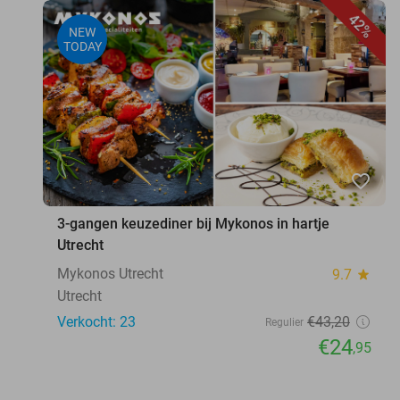
42%
NEW
TODAY
favorite_border
3-gangen keuzediner bij Mykonos in hartje
Utrecht
Mykonos Utrecht
9.7
star
Utrecht
Verkocht: 23
€43
,20
Regulier
€24
,95