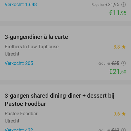
Verkocht: 1.648
€21
,95
Regulier
€11
,95
favorite_border
3-gangendiner à la carte
39%
Brothers In Law Taphouse
8.8
star
Utrecht
Verkocht: 205
€35
Regulier
€21
,50
favorite_border
3-gangen shared dining-diner + dessert bij
37%
Pastoe Foodbar
Pastoe Foodbar
9.6
star
Utrecht
Verkocht: 422
€42
Regulier