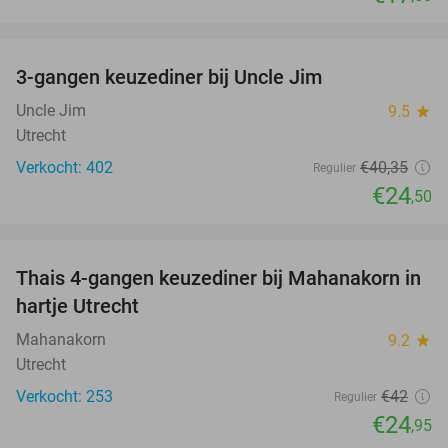
favorite_border
3-gangen keuzediner bij Uncle Jim
39%
Uncle Jim
9.5
star
Utrecht
Verkocht: 402
€40
,35
Regulier
€24
,50
favorite_border
Thais 4-gangen keuzediner bij Mahanakorn in
41%
hartje Utrecht
Mahanakorn
9.2
star
Utrecht
Verkocht: 253
€42
Regulier
€24
,95