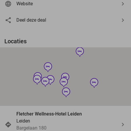
Website
Deel deze deal
Locaties
hotel
hotel
hotel
hotel
hotel
hotel
hotel
hotel
hotel
hotel
Fletcher Wellness-Hotel Leiden
Leiden
Bargelaan 180