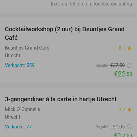
Excl. ca. €3 p.p.p.n. toeristenbelasting
favorite_border
Cocktailworkshop (2 uur) bij Beuntjes Grand
40%
Café
Beuntjes Grand Café
8.1
star
Utrecht
Verkocht: 559
€37
,50
Regulier
€22
,50
favorite_border
3-gangendiner à la carte in hartje Utrecht
44%
Mick O´Connells
9.2
star
Utrecht
Verkocht: 77
€31
,05
Regulier
€17
,50