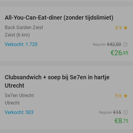
favorite_border
All-You-Can-Eat-diner (zonder tijdslimiet)
37%
Back Garden Zeist
8.9
star
Zeist (6 km)
Verkocht: 1.720
€42
,50
Regulier
€26
,95
favorite_border
Clubsandwich + soep bij Se7en in hartje
42%
Utrecht
Se7en Utrecht
9.6
star
Utrecht
Verkocht: 503
€15
Regulier
€8
,75