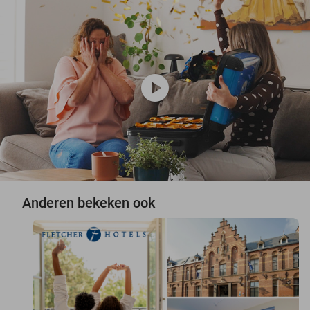
play_circle
Anderen bekeken ook