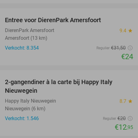
favorite_border
Entree voor DierenPark Amersfoort
24%
DierenPark Amersfoort
9.4
star
Amersfoort (13 km)
Verkocht: 8.354
€31
,50
Regulier
€24
favorite_border
2-gangendiner à la carte bij Happy Italy
35%
Nieuwegein
Happy Italy Nieuwegein
8.7
star
Nieuwegein (6 km)
Verkocht: 1.546
€20
Regulier
€12
,95
favorite_border