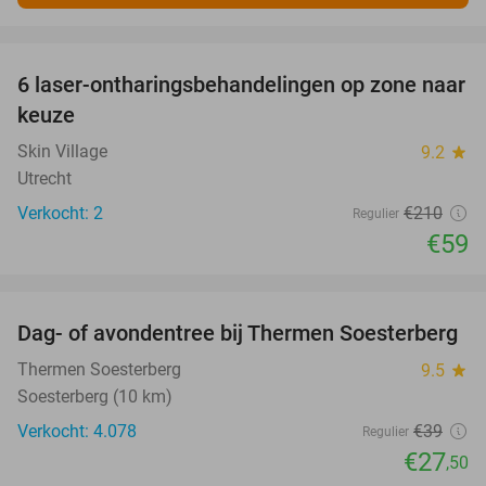
favorite_border
6 laser-ontharingsbehandelingen op zone naar
72%
keuze
Skin Village
9.2
star
Utrecht
Verkocht: 2
€210
Regulier
€59
favorite_border
Dag- of avondentree bij Thermen Soesterberg
29%
Thermen Soesterberg
9.5
star
Soesterberg (10 km)
Verkocht: 4.078
€39
Regulier
€27
,50