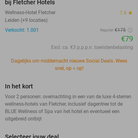
bij Fletcher Hotels
Wellness-Hotel Fletcher
7.4
star
Leiden (+9 locaties)
Verkocht: 1.001
€175
Regulier
€79
Excl. ca. €3 p.p.p.n. toeristenbelasting
Dagelijks om middernacht nieuwe Social Deals. Wees
snel, op = op!
In het kort
Voor 2 personen: overnachting in een van de luxe 4-sterren
wellness-hotels van Fletcher, inclusief dagentree tot de
BLUE Wellness of Spa van het hotel en eventueel een
uitgebreid ontbijt
Selecteer jouw deal