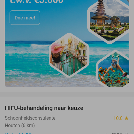
Doe mee!
favorite_border
HIFU-behandeling naar keuze
84%
Schoonheidsconsulente
10.0
star
Houten (6 km)