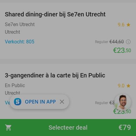
Shared dining-diner bij Se7en Utrecht
47%
Se7en Utrecht
9.6
star
Utrecht
Verkocht: 805
€44
,60
Regulier
€23
,50
favorite_border
3-gangendiner à la carte bij En Public
38%
En Public
9.0
star
Utrecht
close
OPEN IN APP
Verkocht: 96
€37
,70
Regulier
€23
,50
favorite_border
€79
shopping_cart
Selecteer deal