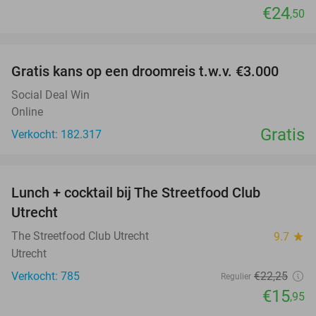
€24
,50
favorite_border
Gratis kans op een droomreis t.w.v. €3.000
Social Deal Win
Online
Gratis
Verkocht: 182.317
favorite_border
Lunch + cocktail bij The Streetfood Club
28%
Utrecht
The Streetfood Club Utrecht
9.7
star
Utrecht
Verkocht: 785
€22
,25
Regulier
€15
,95