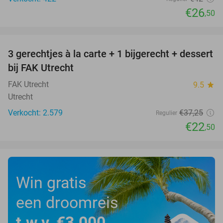
€26
,50
favorite_border
3 gerechtjes à la carte + 1 bijgerecht + dessert
40%
bij FAK Utrecht
FAK Utrecht
9.5
star
Utrecht
Verkocht: 2.579
€37
,25
Regulier
€22
,50
Win gratis
een droomreis
t.w.v. €3.000