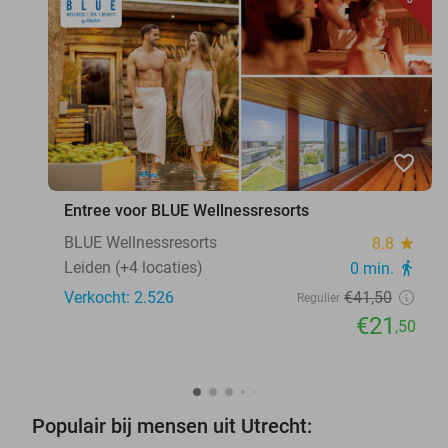
favorite_border
Entree voor BLUE Wellnessresorts
BLUE Wellnessresorts
8.8
star
Leiden (+4 locaties)
0 min.
directions_walk
Verkocht: 2.526
€41
,50
Regulier
€21
,50
Populair bij mensen uit Utrecht: