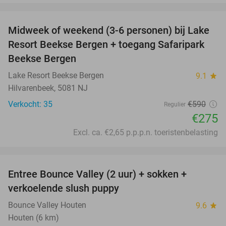
favorite_border
Midweek of weekend (3-6 personen) bij Lake
53%
Resort Beekse Bergen + toegang Safaripark
Beekse Bergen
Lake Resort Beekse Bergen
9.1
star
Hilvarenbeek, 5081 NJ
Verkocht: 35
€590
Regulier
€275
Excl. ca. €2,65 p.p.p.n. toeristenbelasting
favorite_border
Entree Bounce Valley (2 uur) + sokken +
46%
verkoelende slush puppy
Bounce Valley Houten
9.6
star
Houten (6 km)