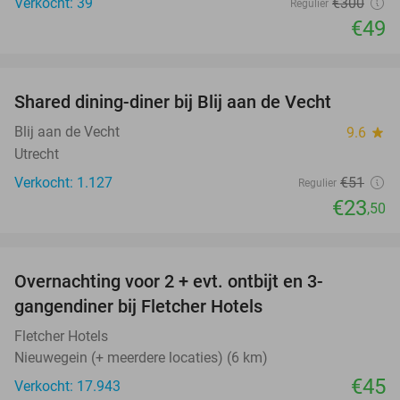
Verkocht: 39
€300
Regulier
€49
favorite_border
Shared dining-diner bij Blij aan de Vecht
54%
Blij aan de Vecht
9.6
star
Utrecht
Verkocht: 1.127
€51
Regulier
€23
,50
favorite_border
Overnachting voor 2 + evt. ontbijt en 3-
gangendiner bij Fletcher Hotels
Fletcher Hotels
Nieuwegein (+ meerdere locaties) (6 km)
€45
Verkocht: 17.943