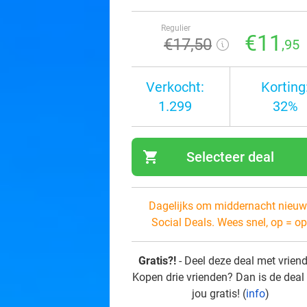
Regulier
€11
€17
,50
,95
Verkocht:
Korting
1.299
32%
shopping_cart
Selecteer deal
navi
Dagelijks om middernacht nieuw
Social Deals. Wees snel, op = op
Gratis?!
- Deel deze deal met vrien
Kopen drie vrienden? Dan is de deal
jou gratis! (
info
)