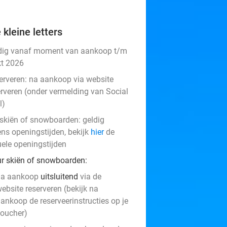
 kleine letters
dig vanaf moment van aankoop t/m
kt 2026
erveren:
na aankoop via website
erveren (onder vermelding van Social
l)
j skiën of snowboarden: geldig
ens openingstijden, bekijk
hier
de
uele openingstijden
ur skiën of snowboarden
:
na aankoop
uitsluitend
via de
ebsite reserveren (bekijk na
ankoop de reserveerinstructies op je
oucher)