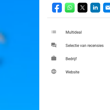
whatsapp
linkedin
fb
mai
list
keybo
Multideal
chat
keybo
Selectie van recensies
work
keybo
Bedrijf
language
keybo
Website