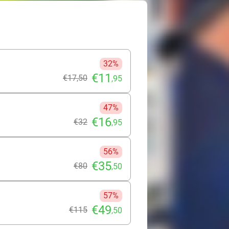
32%
€11
€17
,50
,95
47%
€16
€32
,95
56%
€35
€80
,50
57%
€49
€115
,50