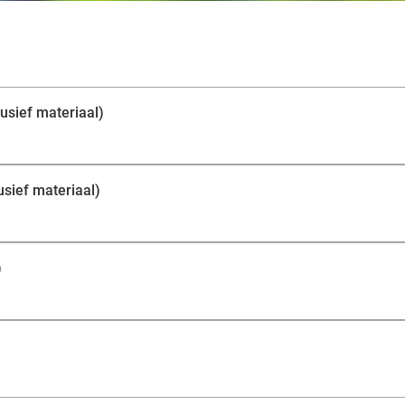
plezier!
usief materiaal)
usief materiaal)
)