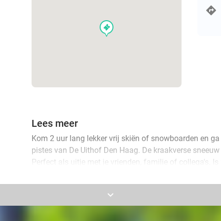
events
Lees meer
Kom 2 uur lang lekker vrij skiën of snowboarden en ga
pistes van De Uithof Den Haag. De kraakverse sneeuw li
Perfect als uitje met je vrienden, familie of collega's. 
voor een maandkaart, zodat je een maand lang zo vaak 
keyboard_arrow_down
Je mag zelf je eigen materialen meenemen, maar je kun
materiaal (schoenen, helm en ski's of snowboard) van 