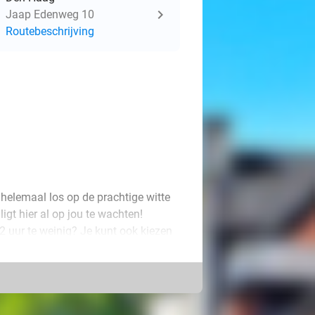
Jaap Edenweg 10
Routebeschrijving
 helemaal los op de prachtige witte
gt hier al op jou te wachten!
Is 2 uur te weinig? Je kunt ook kiezen
kunt gaan als je wilt.
t ook kiezen voor het huren van het
Salomon. Wij wensen je alvast veel