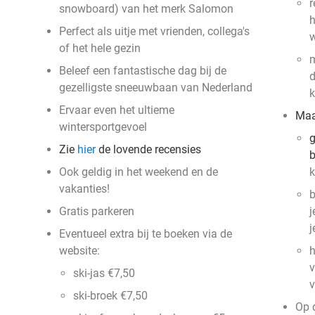
r
snowboard) van het merk Salomon
h
Perfect als uitje met vrienden, collega's
of het hele gezin
m
Beleef een fantastische dag bij de
d
gezelligste sneeuwbaan van Nederland
k
Ervaar even het ultieme
Maa
wintersportgevoel
g
Zie
hier
de lovende recensies
b
Ook geldig in het weekend en de
k
vakanties!
b
Gratis parkeren
j
j
Eventueel extra bij te boeken via de
website:
h
v
ski-jas €7,50
v
ski-broek €7,50
Op 