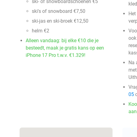
ski- of snowboardschoenen €5
kle
ski's of snowboard €7,50
Het
ski-jas en ski-broek €12,50
verp
helm €2
Voo
ook 
Alleen vandaag: bij elke €10 die je
res
besteedt, maak je gratis kans op een
kas
iPhone 17 Pro t.w.v. €1.329!
Na 
met
Uit
Vra
05
o
Koo
aan