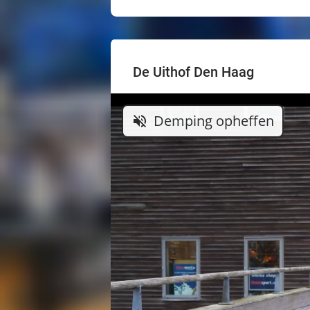
De Uithof Den Haag
Demping opheffen
volume_off