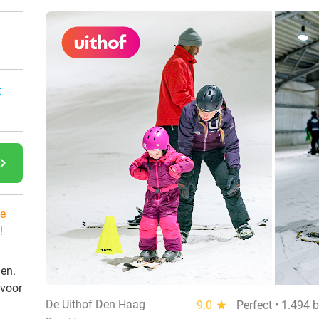
:
gate_next
e
!
den.
 voor
De Uithof Den Haag
9.0
star
Perfect • 1.494 