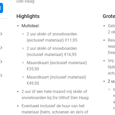
Den Haag
l
Highlights
Grote
Multideal:
Gel
2 o
ard_arrow_right
2 uur skiën of snowboarden
(exclusief materiaal) €11,95
Res
res
ard_arrow_right
2 uur skiën of snowboarden
Dea
(inclusief materiaal) €16,95
Vri
ard_arrow_right
Maandkaart (exclusief materiaal)
tijd
€35,50
act
ard_arrow_right
Maandkaart (inclusief materiaal)
2 u
€49,50
2 uur óf een hele maand vrij skiën of
w
snowboarden bij De Uithof Den Haag
a
Eventueel inclusief de huur van het
v
materiaal (helm, schoenen en ski's of