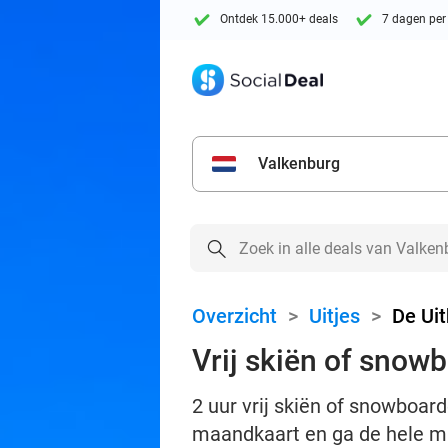
Ontdek 15.000+ deals
7 dagen per
Valkenburg
Overzicht
>
Uitjes
>
De Ui
Vrij skiën of snowb
2 uur vrij skiën of snowboar
maandkaart en ga de hele ma