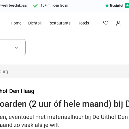
 week beschikbaar
10+ miljoen leden
Home
Dichtbij
Restaurants
Hotels
keyboard_arrow_down
thof Den Haag
oarden (2 uur óf hele maand) bij 
den, eventueel met materiaalhuur bij De Uithof Den
and zo vaak als je wilt