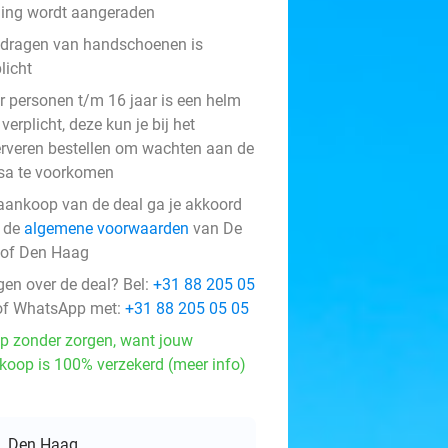
ding wordt aangeraden
 dragen van handschoenen is
licht
r personen t/m 16 jaar is een helm
verplicht, deze kun je bij het
erveren bestellen om wachten aan de
sa te voorkomen
aankoop van de deal ga je akkoord
 de
algemene voorwaarden
van De
hof Den Haag
gen over de deal? Bel:
+31 88 205 05
f WhatsApp met:
+31 88 205 05 05
p zonder zorgen, want jouw
koop is 100% verzekerd (meer info)
Den Haag