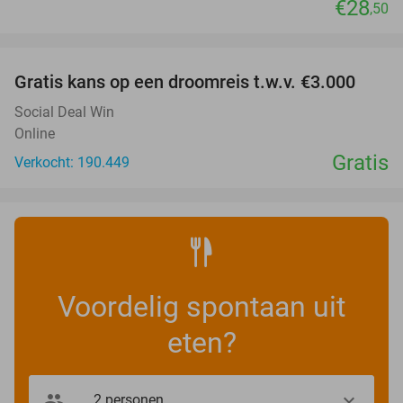
€28
,50
favorite_border
Gratis kans op een droomreis t.w.v. €3.000
Social Deal Win
Online
Gratis
Verkocht: 190.449
Voordelig spontaan uit
eten?