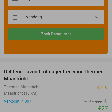
Zoek Restaurant
favorite_border
Ochtend-, avond- of dagentree voor Thermen
25%
Maastricht
Thermen Maastricht
9.7
star
Maastricht (10 km)
Verkocht: 4.807
€36
Regulier
€27