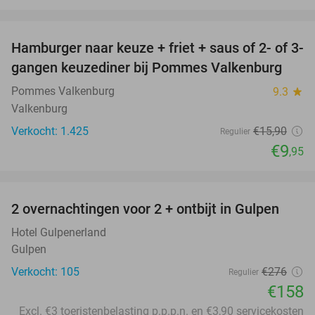
favorite_border
Hamburger naar keuze + friet + saus of 2- of 3-
37%
gangen keuzediner bij Pommes Valkenburg
Pommes Valkenburg
9.3
star
Valkenburg
Verkocht: 1.425
€15
,90
Regulier
€9
,95
favorite_border
2 overnachtingen voor 2 + ontbijt in Gulpen
43%
Hotel Gulpenerland
Gulpen
Verkocht: 105
€276
Regulier
€158
Excl. €3 toeristenbelasting p.p.p.n. en €3,90 servicekosten