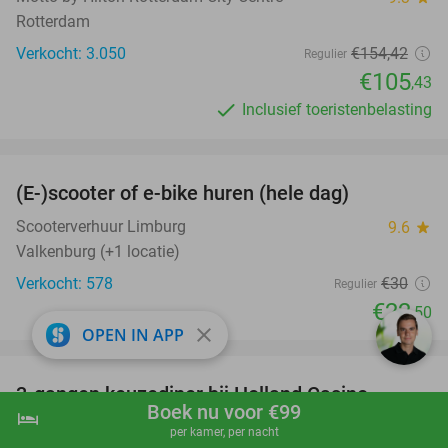
Rotterdam
Verkocht: 3.050
€154
,42
Regulier
€105
,43
Inclusief toeristenbelasting
favorite_border
(E-)scooter of e-bike huren (hele dag)
25%
Scooterverhuur Limburg
9.6
star
Valkenburg (+1 locatie)
Verkocht: 578
€30
Regulier
€22
,50
close
OPEN IN APP
favorite_border
3-gangen keuzediner bij Holland Casino
50%
Boek nu voor €99
hotel
shopping_cart
Boek nu
navigate_next
Valkenburg
per kamer, per nacht