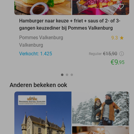
favorite_border
Hamburger naar keuze + friet + saus of 2- of 3-
gangen keuzediner bij Pommes Valkenburg
Pommes Valkenburg
9.3
star
Valkenburg
Verkocht: 1.425
€15
,90
Regulier
€9
,95
Anderen bekeken ook