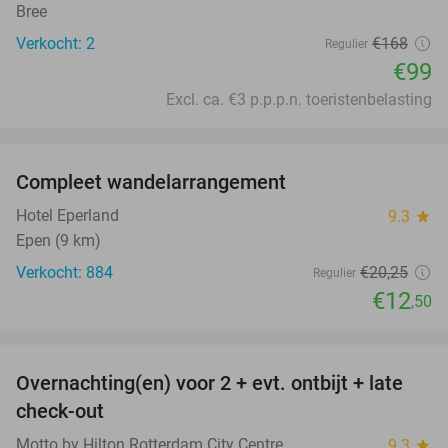
Bree
Verkocht: 2
€168
Regulier
€99
Excl. ca. €3 p.p.p.n. toeristenbelasting
favorite_border
Compleet wandelarrangement
38%
Hotel Eperland
9.3
star
Epen (9 km)
Verkocht: 884
€20
,25
Regulier
€12
,50
favorite_border
Overnachting(en) voor 2 + evt. ontbijt + late
32%
check-out
Motto by Hilton Rotterdam City Centre
9.3
star