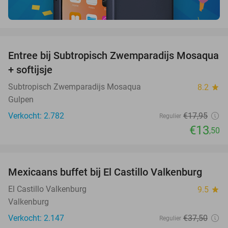
favorite_border
Entree bij Subtropisch Zwemparadijs Mosaqua
25%
+ softijsje
Subtropisch Zwemparadijs Mosaqua
8.2
star
Gulpen
Verkocht: 2.782
€17
,95
Regulier
€13
,50
favorite_border
Mexicaans buffet bij El Castillo Valkenburg
24%
El Castillo Valkenburg
9.5
star
Valkenburg
Verkocht: 2.147
€37
,50
Regulier