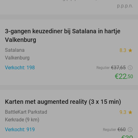
p.p.p.n.
favorite_border
3-gangen keuzediner bij Satalana in hartje
40%
Valkenburg
Satalana
8.3
star
Valkenburg
Verkocht: 198
€37
,65
Regulier
€22
,50
favorite_border
Karten met augmented reality (3 x 15 min)
35%
BattleKart Parkstad
9.3
star
Kerkrade (9 km)
Verkocht: 919
€60
Regulier