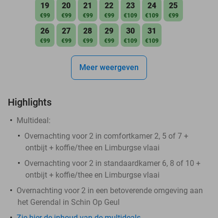
19
20
21
22
23
24
25
€99
€99
€99
€99
€109
€109
€99
26
27
28
29
30
31
€99
€99
€99
€99
€109
€109
Meer weergeven
Highlights
Multideal:
Overnachting voor 2 in comfortkamer 2, 5 of 7 +
ontbijt + koffie/thee en Limburgse vlaai
Overnachting voor 2 in standaardkamer 6, 8 of 10 +
ontbijt + koffie/thee en Limburgse vlaai
Overnachting voor 2 in een betoverende omgeving aan
het Gerendal in Schin Op Geul
Zie hier de inhoud van de multideals