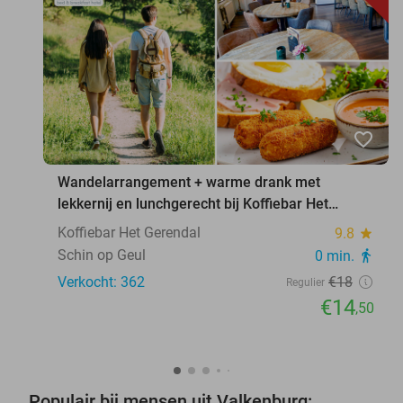
favorite_border
Wandelarrangement + warme drank met
lekkernij en lunchgerecht bij Koffiebar Het
Gerendal
Koffiebar Het Gerendal
9.8
star
Schin op Geul
0 min.
directions_walk
Verkocht: 362
€18
Regulier
€14
,50
Populair bij mensen uit Valkenburg: