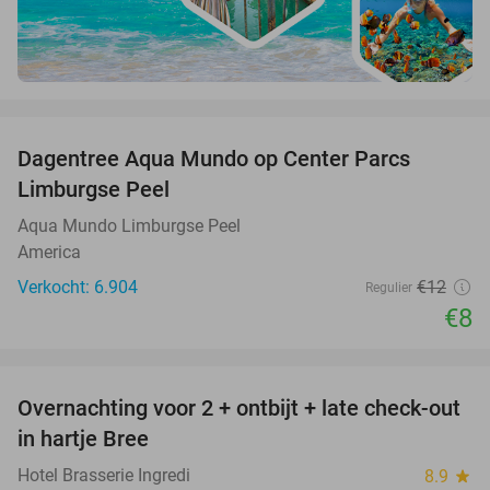
favorite_border
Dagentree Aqua Mundo op Center Parcs
33%
Limburgse Peel
Aqua Mundo Limburgse Peel
America
Verkocht: 6.904
€12
Regulier
€8
favorite_border
Overnachting voor 2 + ontbijt + late check-out
41%
NEW
in hartje Bree
TODAY
Hotel Brasserie Ingredi
8.9
star