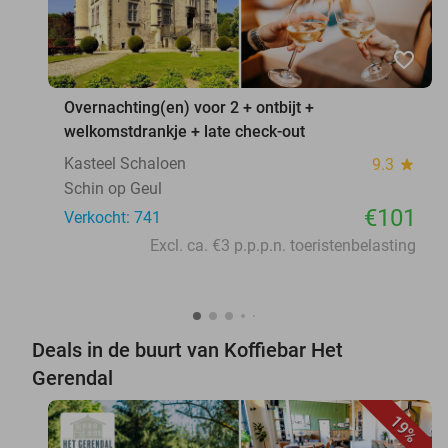
favorite_border
Overnachting(en) voor 2 + ontbijt +
welkomstdrankje + late check-out
Kasteel Schaloen
9.3
star
Schin op Geul
€101
Verkocht: 741
Excl. ca. €3 p.p.p.n. toeristenbelasting
Deals in de buurt van Koffiebar Het
Gerendal
19%