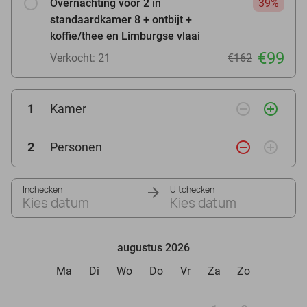
Overnachting voor 2 in
39%
standaardkamer 8 + ontbijt +
koffie/thee en Limburgse vlaai
€99
Verkocht: 21
€162
remove_circle_outline
add_circle_outline
1
Kamer
remove_circle_outline
add_circle_outline
2
Personen
Inchecken
Uitchecken
Kies datum
Kies datum
augustus 2026
Ma
Di
Wo
Do
Vr
Za
Zo