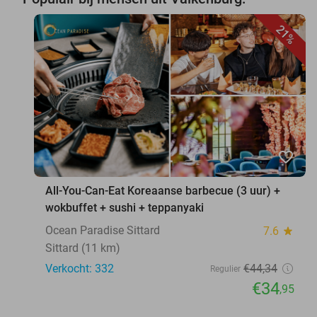
21%
favorite_border
All-You-Can-Eat Koreaanse barbecue (3 uur) +
wokbuffet + sushi + teppanyaki
Ocean Paradise Sittard
7.6
star
Sittard (11 km)
Verkocht: 332
€44
,34
Regulier
€34
,95