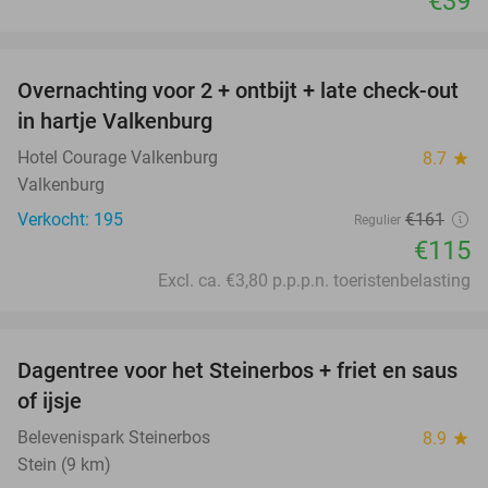
€39
favorite_border
Overnachting voor 2 + ontbijt + late check-out
29%
in hartje Valkenburg
Hotel Courage Valkenburg
8.7
star
Valkenburg
Verkocht: 195
€161
Regulier
€115
Excl. ca. €3,80 p.p.p.n. toeristenbelasting
favorite_border
Dagentree voor het Steinerbos + friet en saus
37%
of ijsje
Belevenispark Steinerbos
8.9
star
Stein (9 km)