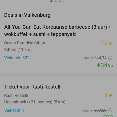
favorite_border
Deals in Valkenburg
All-You-Can-Eat Koreaanse barbecue (3 uur) +
21%
wokbuffet + sushi + teppanyaki
Ocean Paradise Sittard
7.6
star
Sittard (11 km)
Verkocht: 332
€44
,34
Regulier
€34
,95
favorite_border
Ticket voor Rasti Rostelli
20%
NEW
TODAY
Rasti Rostelli
9.0
star
Hoensbroek (+21 locaties) (8 km)
Verkocht: 11
€37
,50
Regulier