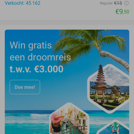
Verkocht: 45.162
€15
Regulier
€9
,50
Win gratis
een droomreis
t.w.v. €3.000
Doe mee!