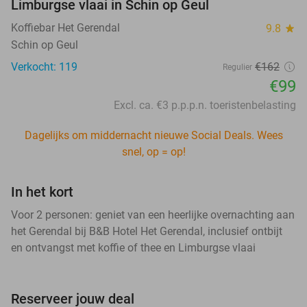
Limburgse vlaai in Schin op Geul
Koffiebar Het Gerendal
9.8
star
Schin op Geul
Verkocht: 119
€162
Regulier
€99
Excl. ca. €3 p.p.p.n. toeristenbelasting
Dagelijks om middernacht nieuwe Social Deals. Wees
snel, op = op!
In het kort
Voor 2 personen: geniet van een heerlijke overnachting aan
het Gerendal bij B&B Hotel Het Gerendal, inclusief ontbijt
en ontvangst met koffie of thee en Limburgse vlaai
Reserveer jouw deal