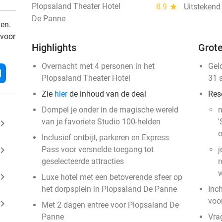
Plopsaland Theater Hotel
8.9
star
Uitstekend
De Panne
den.
 voor
Highlights
Grote
Overnacht met 4 personen in het
Gel
l
Plopsaland Theater Hotel
31 
Zie
hier
de inhoud van de deal
Res
Dompel je onder in de magische wereld
n
van je favoriete Studio 100-helden
'
ard_arrow_right
o
Inclusief ontbijt, parkeren en Express
ard_arrow_right
Pass voor versnelde toegang tot
j
geselecteerde attracties
r
w
ard_arrow_right
Luxe hotel met een betoverende sfeer op
het dorpsplein in Plopsaland De Panne
Inc
voo
ard_arrow_right
Met 2 dagen entree voor Plopsaland De
Panne
Vra