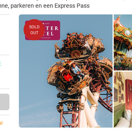
nne, parkeren en een Express Pass
SOLD
OUT
:
al