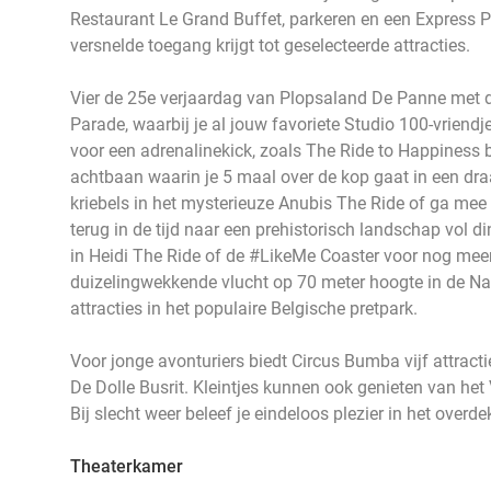
Restaurant Le Grand Buffet, parkeren en een Express 
versnelde toegang krijgt tot geselecteerde attracties.
Vier de 25e verjaardag van Plopsaland De Panne met d
Parade, waarbij je al jouw favoriete Studio 100-vriendje
voor een adrenalinekick, zoals The Ride to Happiness
achtbaan waarin je 5 maal over de kop gaat in een draa
kriebels in het mysterieuze Anubis The Ride of ga mee 
terug in de tijd naar een prehistorisch landschap vol 
in Heidi The Ride of de #LikeMe Coaster voor nog meer
duizelingwekkende vlucht op 70 meter hoogte in de N
attracties in het populaire Belgische pretpark.
Voor jonge avonturiers biedt Circus Bumba vijf attracti
De Dolle Busrit. Kleintjes kunnen ook genieten van het
Bij slecht weer beleef je eindeloos plezier in het overd
Theaterkamer