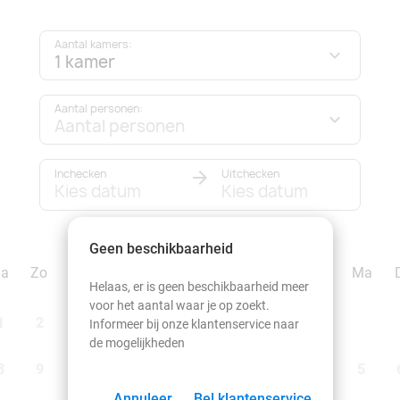
Aantal kamers:
1 kamer
Aantal personen:
Aantal personen
Inchecken
Uitchecken
Kies datum
Kies datum
september 2026
Geen beschikbaarheid
Za
Zo
Ma
Di
Wo
Do
Vr
Za
Zo
Ma
Helaas, er is geen beschikbaarheid meer
voor het aantal waar je op zoekt.
1
2
1
2
3
4
5
6
Informeer bij onze klantenservice naar
de mogelijkheden
8
9
7
8
9
10
11
12
13
5
Annuleer
Bel klantenservice