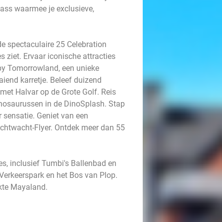
Pass waarmee je exclusieve,
e spectaculaire 25 Celebration
s ziet. Ervaar iconische attracties
 by Tomorrowland, een unieke
iend karretje. Beleef duizend
met Halvar op de Grote Golf. Reis
dinosaurussen in de DinoSplash. Stap
 sensatie. Geniet van een
achtwacht-Flyer. Ontdek meer dan 55
es, inclusief Tumbi's Ballenbad en
 Verkeerspark en het Bos van Plop.
ekte Mayaland.