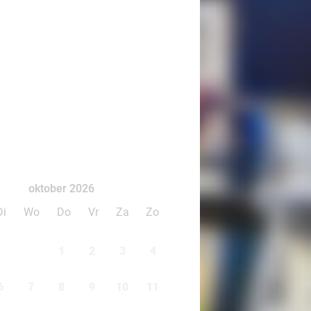
oktober 2026
Di
Wo
Do
Vr
Za
Zo
1
2
3
4
6
7
8
9
10
11