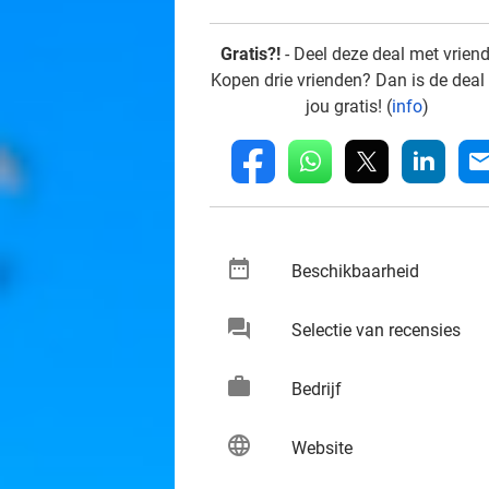
Gratis?!
- Deel deze deal met vrien
Kopen drie vrienden? Dan is de deal
jou gratis! (
info
)
whatsapp
linkedin
fb
mai
date_range
keybo
Beschikbaarheid
chat
keybo
Selectie van recensies
work
keybo
Bedrijf
language
keybo
Website