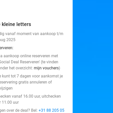
 kleine letters
dig vanaf moment van aankoop t/m
aug 2025
erveren:
a aankoop online reserveren met
Social Deal Reserveren' (te vinden
nder het overzicht:
mijn vouchers
)
e kunt tot 7 dagen voor aankomst je
eservering gratis annuleren of
ijzigen
hecken vanaf 16.00 uur, uitchecken
r 11.00 uur
gen over de deal? Bel:
+31 88 205 05