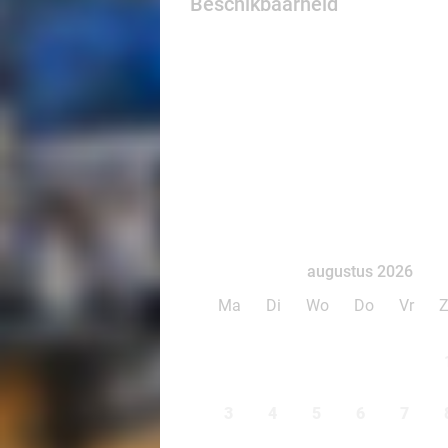
Beschikbaarheid
augustus 2026
Ma
Di
Wo
Do
Vr
3
4
5
6
7