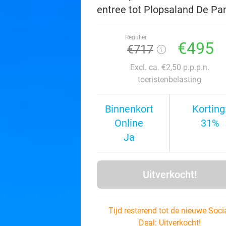
entree tot Plopsaland De Pa
Regulier
€495
€717
Excl. ca. €2,50 p.p.p.n.
toeristenbelasting
Binnenkort
Korting
Online
31%
Ja
Uitverkocht!
Tijd resterend tot de nieuwe Soci
Deal:
Uitverkocht!