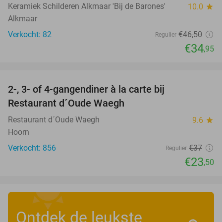
Keramiek Schilderen Alkmaar 'Bij de Barones'
10.0
star
Alkmaar
Verkocht: 82
€46
,50
Regulier
€34
,95
favorite_border
2-, 3- of 4-gangendiner à la carte bij
36%
Restaurant d´Oude Waegh
Restaurant d´Oude Waegh
9.6
star
Hoorn
Verkocht: 856
€37
Regulier
€23
,50
Ontdek de leukste