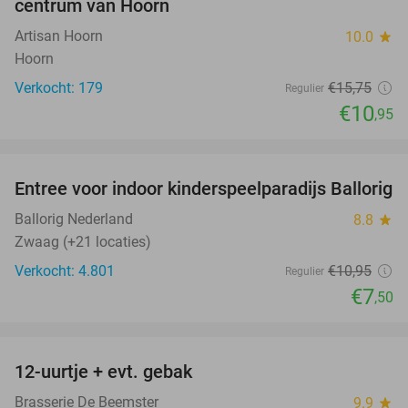
centrum van Hoorn
Artisan Hoorn
10.0
star
Hoorn
Verkocht: 179
€15
,75
Regulier
€10
,95
favorite_border
Entree voor indoor kinderspeelparadijs Ballorig
32%
Ballorig Nederland
8.8
star
Zwaag (+21 locaties)
Verkocht: 4.801
€10
,95
Regulier
€7
,50
favorite_border
12-uurtje + evt. gebak
32%
Brasserie De Beemster
9.9
star