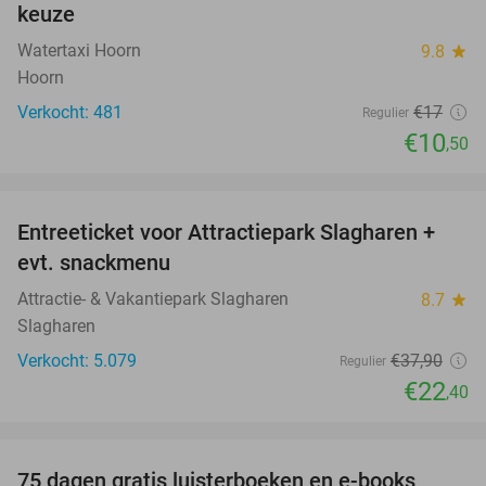
keuze
Watertaxi Hoorn
9.8
star
Hoorn
Verkocht: 481
€17
Regulier
€10
,50
favorite_border
Entreeticket voor Attractiepark Slagharen +
41%
evt. snackmenu
Attractie- & Vakantiepark Slagharen
8.7
star
Slagharen
Verkocht: 5.079
€37
,90
Regulier
€22
,40
favorite_border
75 dagen gratis luisterboeken en e-books