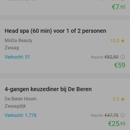
€7
,95
favorite_border
Head spa (60 min) voor 1 of 2 personen
28%
MoDa Beauty
10.0
star
Zwaag
Verkocht: 51
€82
,50
Regulier
€59
favorite_border
4-gangen keuzediner bij De Beren
46%
De Beren Hoorn
9.5
star
Zwaagdijk
Verkocht: 1.776
€47
,70
Regulier
€25
,95