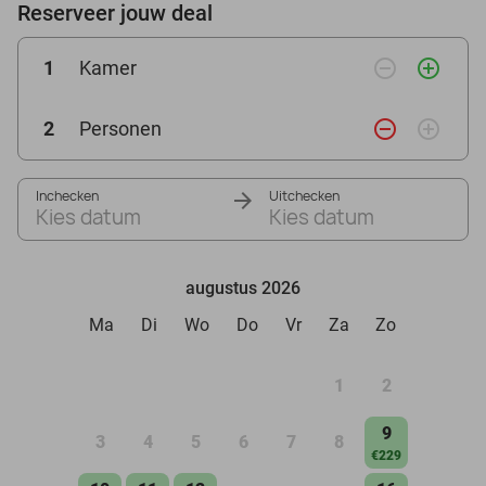
Reserveer jouw deal
remove_circle_outline
add_circle_outline
1
Kamer
remove_circle_outline
add_circle_outline
2
Personen
Inchecken
Uitchecken
Kies datum
Kies datum
augustus 2026
Ma
Di
Wo
Do
Vr
Za
Zo
1
2
9
3
4
5
6
7
8
€229