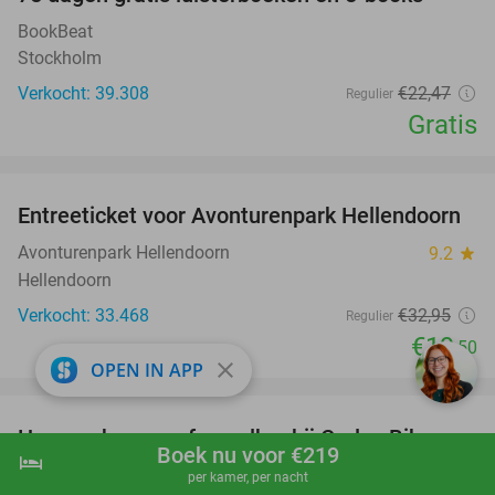
100%
BookBeat
Stockholm
Verkocht: 39.308
€22
,47
Regulier
Gratis
favorite_border
Entreeticket voor Avonturenpark Hellendoorn
41%
Avonturenpark Hellendoorn
9.2
star
Hellendoorn
Verkocht: 33.468
€32
,95
Regulier
€19
,50
close
OPEN IN APP
favorite_border
Huur e-chopper of e-walker bij Carlos Bikes
56%
Boek nu voor €219
hotel
shopping_cart
Boek nu
navigate_next
Carlos Bikes
9.8
star
per kamer, per nacht