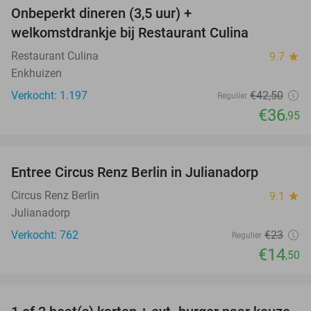
Onbeperkt dineren (3,5 uur) +
13%
welkomstdrankje bij Restaurant Culina
Restaurant Culina
9.7
star
Enkhuizen
Verkocht: 1.197
€42
,50
Regulier
€36
,95
favorite_border
Entree Circus Renz Berlin in Julianadorp
37%
Circus Renz Berlin
9.1
star
Julianadorp
Verkocht: 762
€23
Regulier
€14
,50
favorite_border