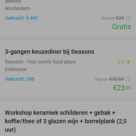
Nextory
Amsterdam
Verkocht: 6.441
€24
Regulier
Gratis
favorite_border
3-gangen keuzediner bij Seasons
33%
Seasons - Your comfy food place
9.5
star
Enkhuizen
Verkocht: 248
€35
,65
Regulier
€23
,95
favorite_border
Workshop keramiek schilderen + gebak +
25%
koffie/thee of 3 glazen wijn + borrelplank (2,5
uur)