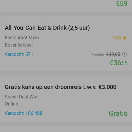
€59
favorite_border
All-You-Can-Eat & Drink (2,5 uur)
16%
Restaurant Mizo
10.0
star
Bovenkarspel
Verkocht: 571
€43
,95
Regulier
€36
,95
favorite_border
Gratis kans op een droomreis t.w.v. €3.000
Social Deal Win
Online
Gratis
Verkocht: 186.488
favorite_border