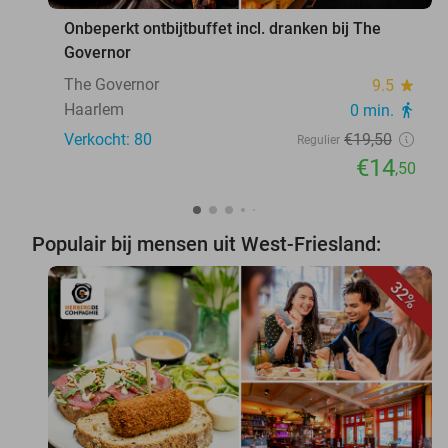
Onbeperkt ontbijtbuffet incl. dranken bij The
Governor
The Governor
9.5
star
Haarlem
0 min.
directions_walk
Verkocht: 80
€19
,50
Regulier
€14
,50
Populair bij mensen uit West-Friesland:
32%