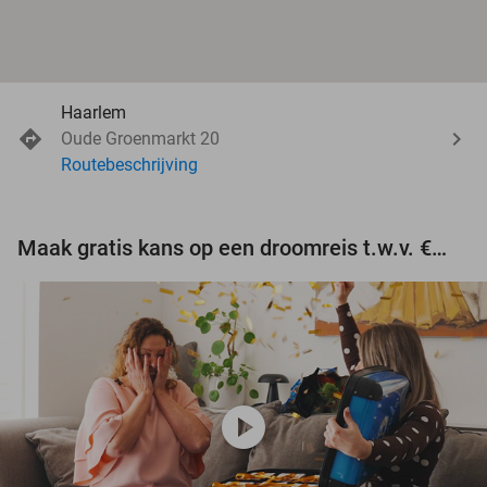
Haarlem
Oude Groenmarkt 20
Routebeschrijving
Maak gratis kans op een droomreis t.w.v. €3.000!
play_circle