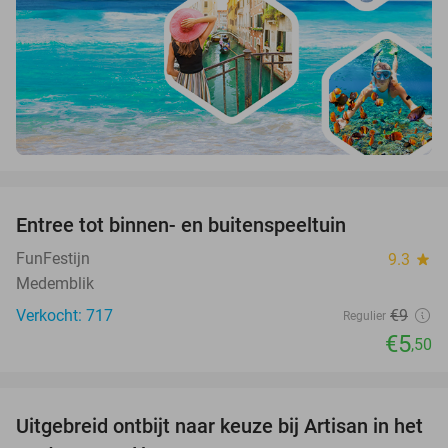
favorite_border
Entree tot binnen- en buitenspeeltuin
39%
FunFestijn
9.3
star
Medemblik
Verkocht: 717
€9
Regulier
€5
,50
favorite_border
Uitgebreid ontbijt naar keuze bij Artisan in het
30%