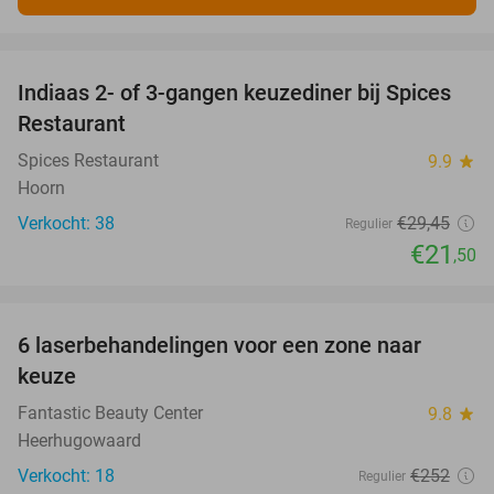
favorite_border
Indiaas 2- of 3-gangen keuzediner bij Spices
27%
Restaurant
Spices Restaurant
9.9
star
Hoorn
Verkocht: 38
€29
,45
Regulier
€21
,50
favorite_border
6 laserbehandelingen voor een zone naar
77%
keuze
Fantastic Beauty Center
9.8
star
Heerhugowaard
Verkocht: 18
€252
Regulier