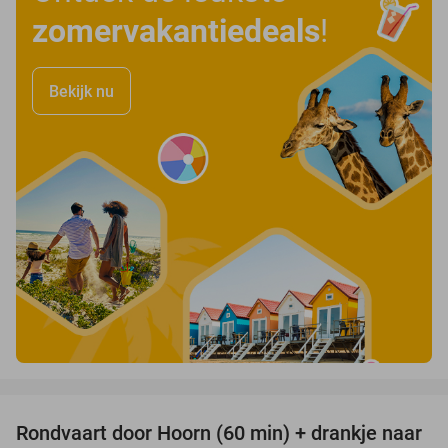
zomervakantiedeals
!
Bekijk nu
favorite_border
Rondvaart door Hoorn (60 min) + drankje naar
38%