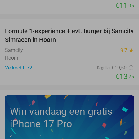
€11
,95
favorite_border
Formule 1-experience + evt. burger bij Samcity
29%
Simracen in Hoorn
Samcity
9.7
star
Hoorn
Verkocht: 72
€19
,50
Regulier
€13
,75
Win vandaag een gratis
iPhone 17 Pro