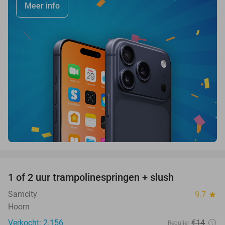
Meer info
favorite_border
1 of 2 uur trampolinespringen + slush
43%
Samcity
9.7
star
Hoorn
Verkocht: 2.156
€14
Regulier