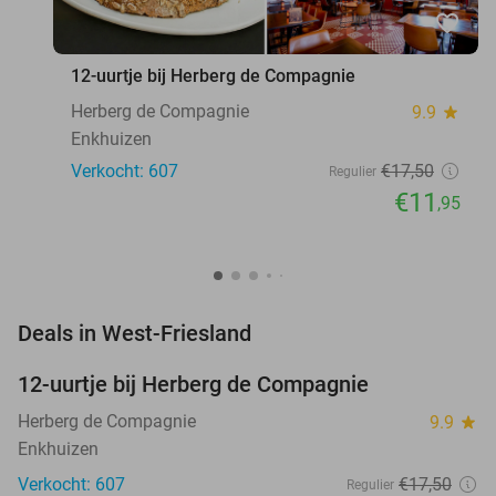
favorite_border
12-uurtje bij Herberg de Compagnie
Herberg de Compagnie
9.9
star
Enkhuizen
Verkocht: 607
€17
,50
Regulier
€11
,95
favorite_border
Deals in West-Friesland
12-uurtje bij Herberg de Compagnie
32%
Herberg de Compagnie
9.9
star
Enkhuizen
Verkocht: 607
€17
,50
Regulier