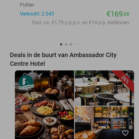
Putten
€169
Verkocht: 2.543
,68
Excl. ca. €1,79 p.p.p.n. en €14 p.p. bedlinnen
Deals in de buurt van Ambassador City
Centre Hotel
26%
favorite_border