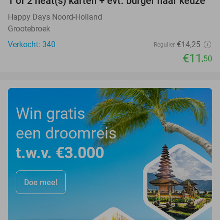
1 of 2 heat(s) karten + evt. burger naar keuze
19%
Happy Days Noord-Holland
Grootebroek
Verkocht: 340
€14
,25
Regulier
€11
,50
Win gratis
een droomreis
t.w.v. €3.000
Doe mee!