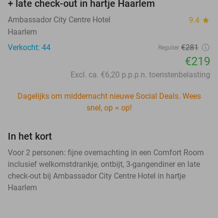
+ late check-out in hartje Haarlem
Ambassador City Centre Hotel
9.4
star
Haarlem
Verkocht: 44
€281
Regulier
€219
Excl. ca. €6,20 p.p.p.n. toeristenbelasting
Dagelijks om middernacht nieuwe Social Deals. Wees
snel, op = op!
In het kort
Voor 2 personen: fijne overnachting in een Comfort Room
inclusief welkomstdrankje, ontbijt, 3-gangendiner en late
check-out bij Ambassador City Centre Hotel in hartje
Haarlem