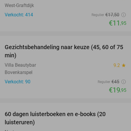
West-Graftdijk
Verkocht: 414
€17
,50
Regulier
€11
,95
favorite_border
Gezichtsbehandeling naar keuze (45, 60 of 75
56%
min)
Villa Beautybar
9.2
star
Bovenkarspel
Verkocht: 90
€45
Regulier
€19
,95
favorite_border
100%
60 dagen luisterboeken en e-books (20
luisteruren)