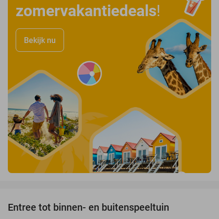
zomervakantiedeals
!
Bekijk nu
favorite_border
Entree tot binnen- en buitenspeeltuin
39%