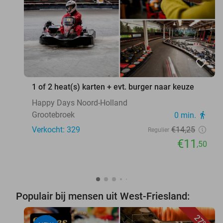
favorite_border
1 of 2 heat(s) karten + evt. burger naar keuze
Happy Days Noord-Holland
Grootebroek
0 min.
directions_walk
Verkocht: 329
€14
,25
Regulier
€11
,50
Populair bij mensen uit West-Friesland:
27%