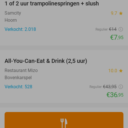
1 of 2 uur trampolinespringen + slush
43%
Samcity
9.7
star
Hoorn
Verkocht: 2.018
€14
Regulier
€7
,95
favorite_border
All-You-Can-Eat & Drink (2,5 uur)
16%
Restaurant Mizo
10.0
star
Bovenkarspel
Verkocht: 528
€43
,95
Regulier
€36
,95