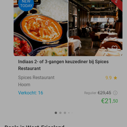
NEW
TODAY
favorite_border
Indiaas 2- of 3-gangen keuzediner bij Spices
Restaurant
Spices Restaurant
9.9
star
Hoorn
Verkocht: 16
€29
,45
Regulier
€21
,50
favorite_border