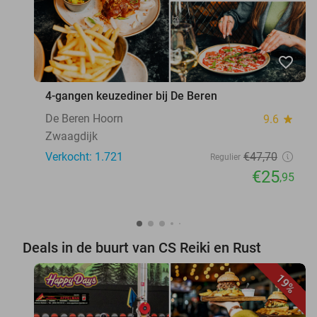
favorite_border
4-gangen keuzediner bij De Beren
De Beren Hoorn
9.6
star
Zwaagdijk
Verkocht: 1.721
€47
,70
Regulier
€25
,95
Deals in de buurt van CS Reiki en Rust
19%