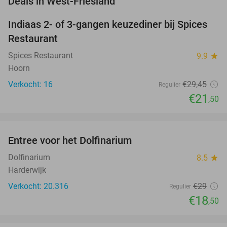
Deals in West-Friesland
Indiaas 2- of 3-gangen keuzediner bij Spices
27%
NEW
Restaurant
TODAY
Spices Restaurant
9.9
star
Hoorn
Verkocht: 16
€29
,45
Regulier
€21
,50
favorite_border
Entree voor het Dolfinarium
36%
Dolfinarium
8.5
star
Harderwijk
Verkocht: 20.316
€29
Regulier
€18
,50
favorite_border