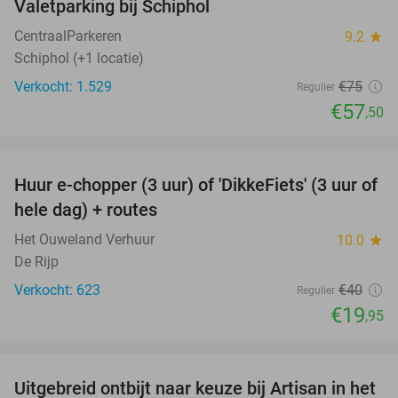
Valetparking bij Schiphol
23%
CentraalParkeren
9.2
star
Schiphol (+1 locatie)
Verkocht: 1.529
€75
Regulier
€57
,50
favorite_border
Huur e-chopper (3 uur) of 'DikkeFiets' (3 uur of
50%
hele dag) + routes
Het Ouweland Verhuur
10.0
star
De Rijp
Verkocht: 623
€40
Regulier
€19
,95
favorite_border
Uitgebreid ontbijt naar keuze bij Artisan in het
30%