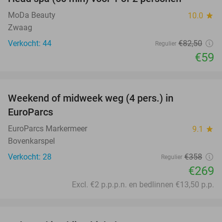
28%
MoDa Beauty
10.0
star
Zwaag
Verkocht: 44
€82
,50
Regulier
€59
favorite_border
Weekend of midweek weg (4 pers.) in
25%
EuroParcs
EuroParcs Markermeer
9.1
star
Bovenkarspel
Verkocht: 28
€358
Regulier
€269
Excl. €2 p.p.p.n. en bedlinnen €13,50 p.p.
favorite_border