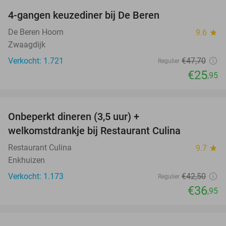
4-gangen keuzediner bij De Beren
46%
De Beren Hoorn
9.6
star
Zwaagdijk
Verkocht: 1.721
€47
,70
Regulier
€25
,95
favorite_border
Onbeperkt dineren (3,5 uur) +
13%
welkomstdrankje bij Restaurant Culina
Restaurant Culina
9.7
star
Enkhuizen
Verkocht: 1.173
€42
,50
Regulier
€36
,95
favorite_border