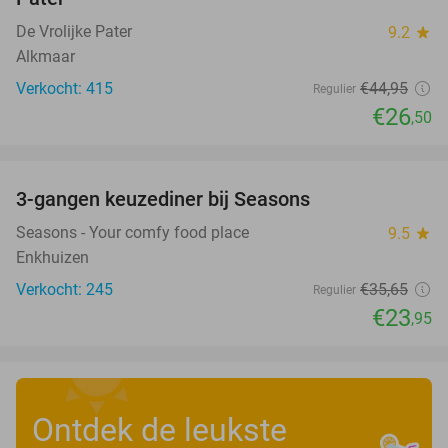
De Vrolijke Pater
9.2
star
Alkmaar
Verkocht: 415
€44
,95
Regulier
€26
,50
favorite_border
3-gangen keuzediner bij Seasons
33%
Seasons - Your comfy food place
9.5
star
Enkhuizen
Verkocht: 245
€35
,65
Regulier
€23
,95
Ontdek de leukste