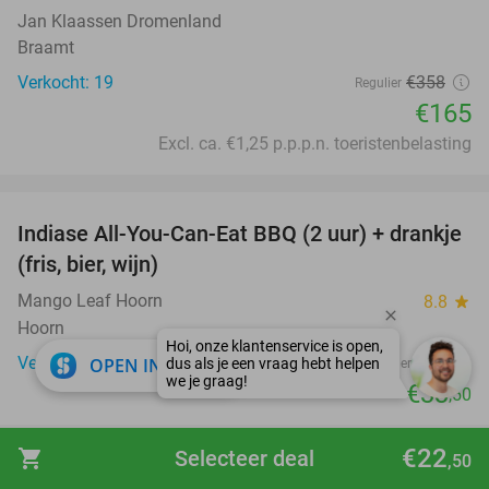
Jan Klaassen Dromenland
Braamt
Verkocht: 19
€358
Regulier
€165
Excl. ca. €1,25 p.p.p.n. toeristenbelasting
favorite_border
Indiase All-You-Can-Eat BBQ (2 uur) + drankje
26%
(fris, bier, wijn)
Mango Leaf Hoorn
8.8
star
Hoorn
close
Verkocht: 147
€45
OPEN IN APP
Regulier
€33
,50
favorite_border
€22
shopping_cart
Selecteer deal
,50
2-gangen keuzelunch bij De Volendammer