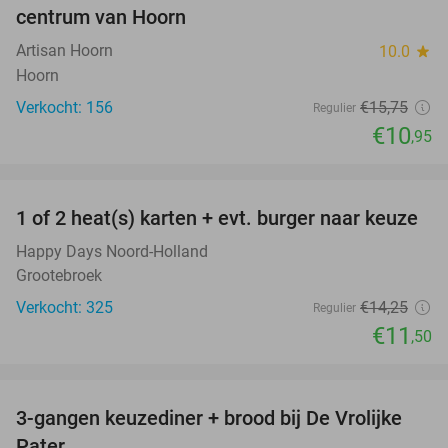
centrum van Hoorn
Artisan Hoorn
10.0
star
Hoorn
Verkocht: 156
€15
,75
Regulier
€10
,95
favorite_border
1 of 2 heat(s) karten + evt. burger naar keuze
19%
Happy Days Noord-Holland
Grootebroek
Verkocht: 325
€14
,25
Regulier
€11
,50
favorite_border
3-gangen keuzediner + brood bij De Vrolijke
41%
Pater