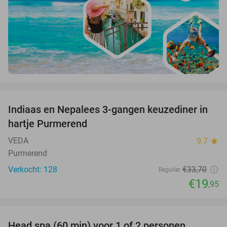
favorite_border
Indiaas en Nepalees 3-gangen keuzediner in
41%
hartje Purmerend
VEDA
9.7
star
Purmerend
Verkocht: 128
€33
,70
Regulier
€19
,95
favorite_border
Head spa (60 min) voor 1 of 2 personen