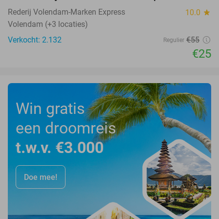
Rederij Volendam-Marken Express
10.0
star
Volendam (+3 locaties)
Verkocht: 2.132
€55
Regulier
€25
Win gratis
een droomreis
t.w.v. €3.000
Doe mee!