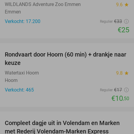
WILDLANDS Adventure Zoo Emmen
9.6
star
Emmen
Verkocht: 17.200
€33
Regulier
€25
favorite_border
Rondvaart door Hoorn (60 min) + drankje naar
38%
keuze
Watertaxi Hoorn
9.8
star
Hoorn
Verkocht: 465
€17
Regulier
€10
,50
favorite_border
Compleet dagje uit in Volendam en Marken
55%
met Rederij Volendam-Marken Express