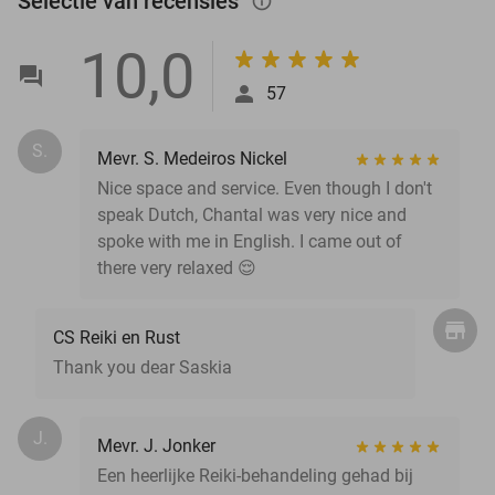
Selectie van recensies
info_outlined
10,0
57
S.
Mevr. S. Medeiros Nickel
Nice space and service. Even though I don't
speak Dutch, Chantal was very nice and
spoke with me in English. I came out of
there very relaxed 😌
CS Reiki en Rust
Thank you dear Saskia
J.
Mevr. J. Jonker
Een heerlijke Reiki-behandeling gehad bij