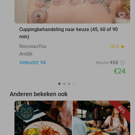
favorite_border
Cuppingbehandeling naar keuze (45, 60 of 90
min)
NouveauYou
10.0
star
Andijk
Verkocht: 94
€55
Regulier
€24
Anderen bekeken ook
46%