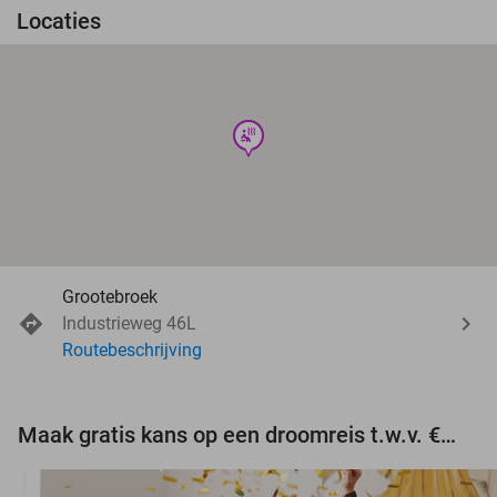
Locaties
wellness
Grootebroek
Industrieweg 46L
Routebeschrijving
Maak gratis kans op een droomreis t.w.v. €3.000!