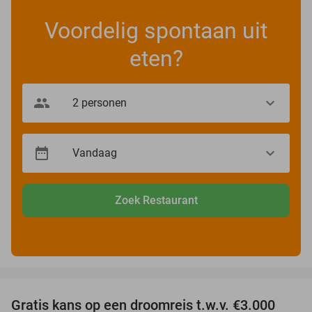
Voordelig spontaan uit
eten?
Zoek Restaurant
favorite_border
Gratis kans op een droomreis t.w.v. €3.000