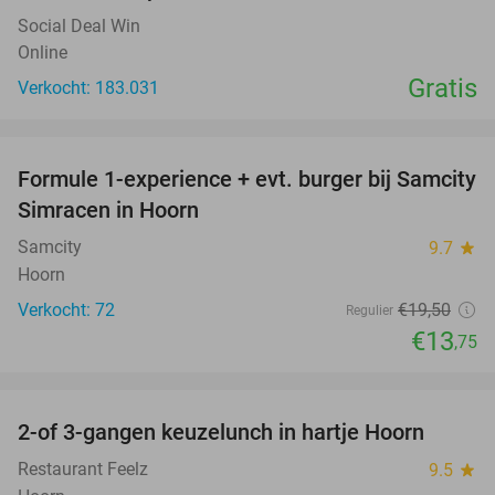
Social Deal Win
Online
Gratis
Verkocht: 183.031
favorite_border
Formule 1-experience + evt. burger bij Samcity
29%
Simracen in Hoorn
Samcity
9.7
star
Hoorn
Verkocht: 72
€19
,50
Regulier
€13
,75
favorite_border
2-of 3-gangen keuzelunch in hartje Hoorn
48%
Restaurant Feelz
9.5
star