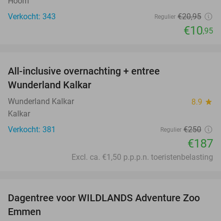
Hoorn
Verkocht: 343
€20
,95
Regulier
€10
,95
favorite_border
All-inclusive overnachting + entree
25%
Wunderland Kalkar
Wunderland Kalkar
8.9
star
Kalkar
Verkocht: 381
€250
Regulier
€187
Excl. ca. €1,50 p.p.p.n. toeristenbelasting
favorite_border
Dagentree voor WILDLANDS Adventure Zoo
24%
Emmen