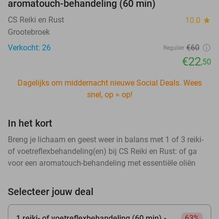
aromatouch-behandeling (60 min)
CS Reiki en Rust
10.0
star
Grootebroek
Verkocht: 26
€60
Regulier
€22
,50
Dagelijks om middernacht nieuwe Social Deals. Wees
snel, op = op!
In het kort
Breng je lichaam en geest weer in balans met 1 of 3 reiki-
of voetreflexbehandeling(en) bij CS Reiki en Rust: of ga
voor een aromatouch-behandeling met essentiële oliën
Selecteer jouw deal
1 reiki- of voetreflexbehandeling (60 min) -
63%