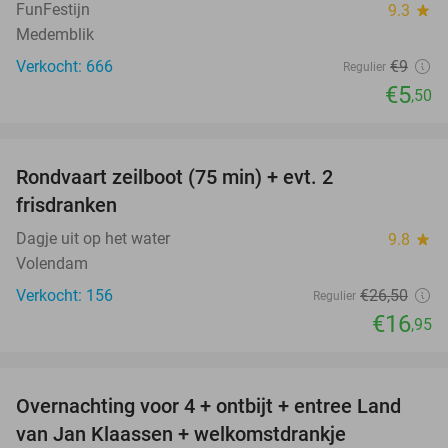
FunFestijn
9.3
star
Medemblik
Verkocht: 666
€9
Regulier
€5
,50
favorite_border
Rondvaart zeilboot (75 min) + evt. 2
36%
frisdranken
Dagje uit op het water
9.8
star
Volendam
Verkocht: 156
€26
,50
Regulier
€16
,95
favorite_border
Overnachting voor 4 + ontbijt + entree Land
54%
van Jan Klaassen + welkomstdrankje