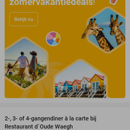
zomervakantiedeals
!
Bekijk nu
favorite_border
2-, 3- of 4-gangendiner à la carte bij
36%
Restaurant d´Oude Waegh