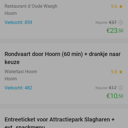
Restaurant d´Oude Waegh
9.6
star
Hoorn
Verkocht: 859
€37
Regulier
€23
,50
favorite_border
Rondvaart door Hoorn (60 min) + drankje naar
38%
keuze
Watertaxi Hoorn
9.8
star
Hoorn
Verkocht: 482
€17
Regulier
€10
,50
favorite_border
Entreeticket voor Attractiepark Slagharen +
41%
evt. snackmenu