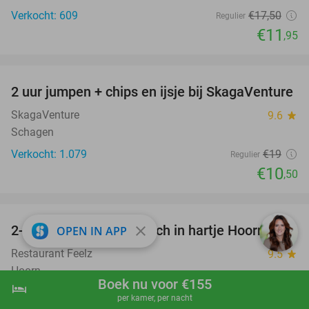
Verkocht: 609
€17
,50
Regulier
€11
,95
favorite_border
2 uur jumpen + chips en ijsje bij SkagaVenture
45%
SkagaVenture
9.6
star
Schagen
Verkocht: 1.079
€19
Regulier
€10
,50
favorite_border
2-of 3-gangen keuzelunch in hartje Hoorn
close
48%
OPEN IN APP
Restaurant Feelz
9.5
star
Hoorn
Boek nu voor €155
hotel
shopping_cart
Boek nu
navigate_next
Verkocht: 350
€20
,95
Regulier
per kamer, per nacht