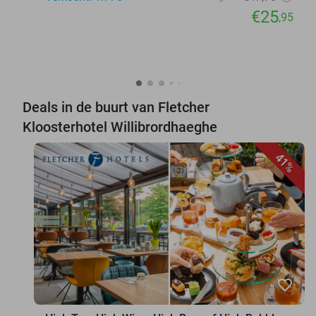
€25
,95
Deals in de buurt van Fletcher
Kloosterhotel Willibrordhaeghe
41%
favorite_border