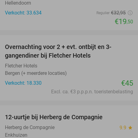
Hellendoorn
Verkocht: 33.634
€32
,95
Regulier
€19
,50
favorite_border
Overnachting voor 2 + evt. ontbijt en 3-
gangendiner bij Fletcher Hotels
Fletcher Hotels
Bergen (+ meerdere locaties)
€45
Verkocht: 18.330
Excl. ca. €3 p.p.p.n. toeristenbelasting
favorite_border
12-uurtje bij Herberg de Compagnie
32%
Herberg de Compagnie
9.9
star
Enkhuizen