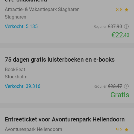
Attractie- & Vakantiepark Slagharen
8.8
star
Slagharen
Verkocht: 5.135
€37
,90
Regulier
€22
,40
favorite_border
100%
75 dagen gratis luisterboeken en e-books
BookBeat
Stockholm
Verkocht: 39.316
€22
,47
Regulier
Gratis
favorite_border
Entreeticket voor Avonturenpark Hellendoorn
41%
Avonturenpark Hellendoorn
9.2
star