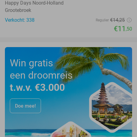
Happy Days Noord-Holland
Grootebroek
Verkocht: 338
€14
,25
Regulier
€11
,50
Win gratis
een droomreis
t.w.v. €3.000
Doe mee!