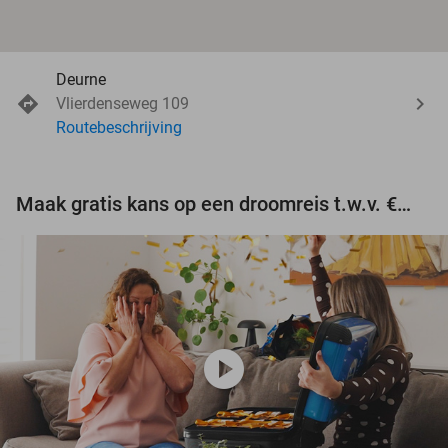
Deurne
Vlierdenseweg 109
Routebeschrijving
Maak gratis kans op een droomreis t.w.v. €3.000!
play_circle