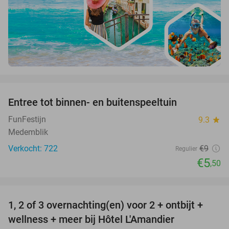
favorite_border
Entree tot binnen- en buitenspeeltuin
39%
FunFestijn
9.3
star
Medemblik
Verkocht: 722
€9
Regulier
€5
,50
favorite_border
1, 2 of 3 overnachting(en) voor 2 + ontbijt +
32%
NEW
wellness + meer bij Hôtel L'Amandier
TODAY