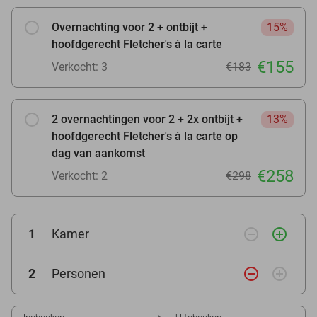
Overnachting voor 2 + ontbijt +
15%
hoofdgerecht Fletcher's à la carte
€155
Verkocht: 3
€183
2 overnachtingen voor 2 + 2x ontbijt +
13%
hoofdgerecht Fletcher's à la carte op
dag van aankomst
€258
Verkocht: 2
€298
remove_circle_outline
add_circle_outline
1
Kamer
remove_circle_outline
add_circle_outline
2
Personen