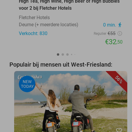
High Tea, High Wine, High Beer of High Bubbles
voor 2 bij Fletcher Hotels
Fletcher Hotels
Deurne (+ meerdere locaties)
0 min.
directions_walk
Verkocht: 830
€55
Regulier
€32
,50
Populair bij mensen uit West-Friesland:
56%
NEW
TODAY
favorite_border