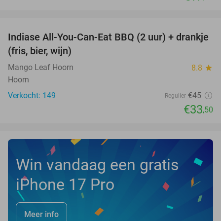
favorite_border
Indiase All-You-Can-Eat BBQ (2 uur) + drankje
26%
(fris, bier, wijn)
Mango Leaf Hoorn
8.8
star
Hoorn
Verkocht: 149
€45
Regulier
€33
,50
Win vandaag een gratis
iPhone 17 Pro
Meer info