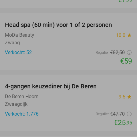
favorite_border
Head spa (60 min) voor 1 of 2 personen
28%
MoDa Beauty
10.0
star
Zwaag
Verkocht: 52
€82
,50
Regulier
€59
favorite_border
4-gangen keuzediner bij De Beren
46%
De Beren Hoorn
9.5
star
Zwaagdijk
Verkocht: 1.776
€47
,70
Regulier
€25
,95