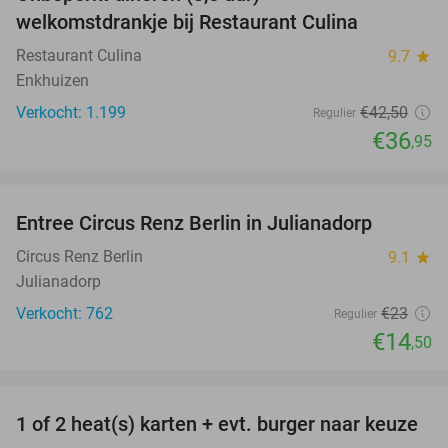
13%
welkomstdrankje bij Restaurant Culina
Restaurant Culina
9.7
star
Enkhuizen
Verkocht: 1.199
€42
,50
Regulier
€36
,95
favorite_border
Entree Circus Renz Berlin in Julianadorp
37%
Circus Renz Berlin
9.1
star
Julianadorp
Verkocht: 762
€23
Regulier
€14
,50
favorite_border
1 of 2 heat(s) karten + evt. burger naar keuze
19%