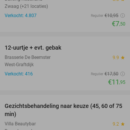
Zwaag (+21 locaties)
Verkocht: 4.807
€10
,95
Regulier
€7
,50
favorite_border
12-uurtje + evt. gebak
32%
Brasserie De Beemster
9.9
star
West-Graftdijk
Verkocht: 416
€17
,50
Regulier
€11
,95
favorite_border
Gezichtsbehandeling naar keuze (45, 60 of 75
56%
min)
Villa Beautybar
9.2
star