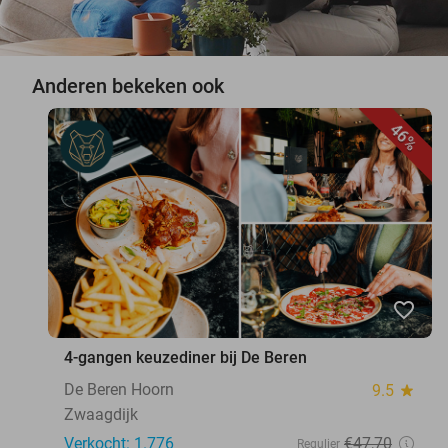
Anderen bekeken ook
46%
favorite_border
4-gangen keuzediner bij De Beren
De Beren Hoorn
9.5
star
Zwaagdijk
Verkocht: 1.776
€47
,70
Regulier