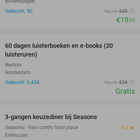
Bovenkarspel
Verkocht: 90
€45
Regulier
€19
,95
favorite_border
100%
60 dagen luisterboeken en e-books (20
luisteruren)
Nextory
Amsterdam
Verkocht: 6.454
€24
Regulier
Gratis
favorite_border
3-gangen keuzediner bij Seasons
33%
Seasons - Your comfy food place
9.5
star
Enkhuizen