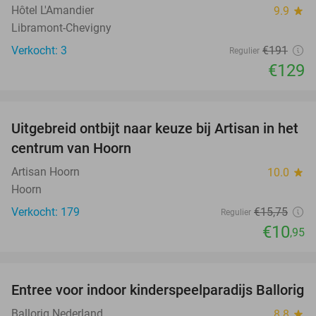
Hôtel L'Amandier
9.9
star
Libramont-Chevigny
Verkocht: 3
€191
Regulier
€129
favorite_border
Uitgebreid ontbijt naar keuze bij Artisan in het
30%
centrum van Hoorn
Artisan Hoorn
10.0
star
Hoorn
Verkocht: 179
€15
,75
Regulier
€10
,95
favorite_border
Entree voor indoor kinderspeelparadijs Ballorig
32%
Ballorig Nederland
8.8
star