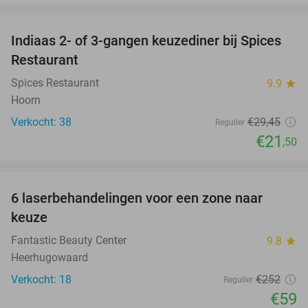
favorite_border
Indiaas 2- of 3-gangen keuzediner bij Spices
27%
Restaurant
Spices Restaurant
9.9
star
Hoorn
Verkocht: 38
€29
,45
Regulier
€21
,50
favorite_border
6 laserbehandelingen voor een zone naar
77%
keuze
Fantastic Beauty Center
9.8
star
Heerhugowaard
Verkocht: 18
€252
Regulier
€59