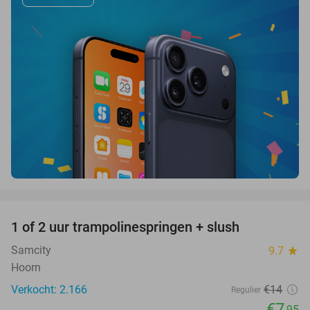
favorite_border
1 of 2 uur trampolinespringen + slush
43%
Samcity
9.7
star
Hoorn
Verkocht: 2.166
€14
Regulier
€7
,95