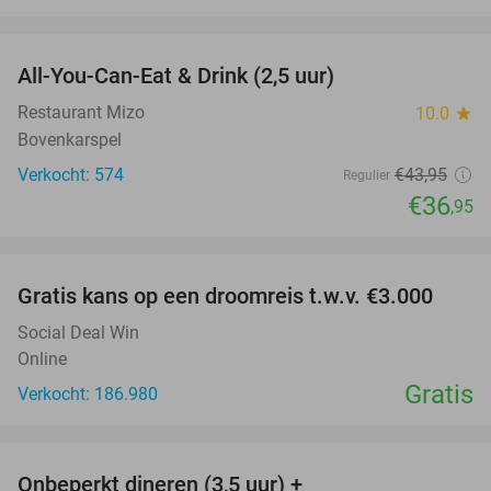
favorite_border
All-You-Can-Eat & Drink (2,5 uur)
16%
Restaurant Mizo
10.0
star
Bovenkarspel
Verkocht: 574
€43
,95
Regulier
€36
,95
favorite_border
Gratis kans op een droomreis t.w.v. €3.000
Social Deal Win
Online
Gratis
Verkocht: 186.980
favorite_border
Onbeperkt dineren (3,5 uur) +