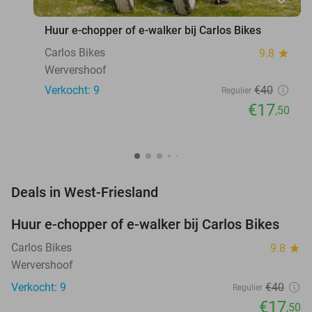
Huur e-chopper of e-walker bij Carlos Bikes
Carlos Bikes
9.8
star
Wervershoof
Verkocht: 9
€40
Regulier
€17
,50
favorite_border
Deals in West-Friesland
Huur e-chopper of e-walker bij Carlos Bikes
56%
NEW
TODAY
Carlos Bikes
9.8
star
Wervershoof
Verkocht: 9
€40
Regulier
€17
,50