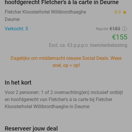
hoofdgerecht Fletcher's à la carte in Deurne
Fletcher Kloosterhotel Willibrordhaeghe
9.9
star
Deurne
Verkocht: 5
€183
Regulier
€155
Excl. ca. €3 p.p.p.n. toeristenbelasting
Dagelijks om middernacht nieuwe Social Deals. Wees
snel, op = op!
In het kort
Voor 2 personen: 1 of 2 overnachting(en) inclusief ontbijt
en hoofdgerecht van Fletcher's à la carte bij Fletcher
Kloosterhotel Willibrordhaeghe in Deurne
Reserveer jouw deal