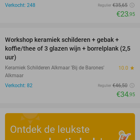
Verkocht: 248
€35
,65
Regulier
€23
,95
favorite_border
Workshop keramiek schilderen + gebak +
25%
koffie/thee of 3 glazen wijn + borrelplank (2,5
uur)
Keramiek Schilderen Alkmaar 'Bij de Barones'
10.0
star
Alkmaar
Verkocht: 82
€46
,50
Regulier
€34
,95
Ontdek de leukste