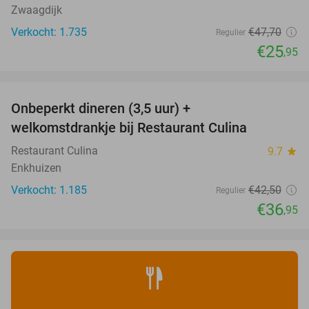
Zwaagdijk
Verkocht: 1.735
€47
,70
Regulier
€25
,95
favorite_border
Onbeperkt dineren (3,5 uur) +
13%
welkomstdrankje bij Restaurant Culina
Restaurant Culina
9.7
star
Enkhuizen
Verkocht: 1.185
€42
,50
Regulier
€36
,95