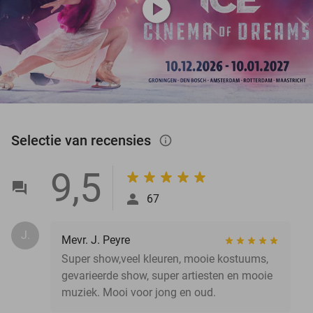
play_circle
Selectie van recensies
info_outlined
9,5
67
J.
Mevr. J. Peyre
Super show,veel kleuren, mooie kostuums,
gevarieerde show, super artiesten en mooie
muziek. Mooi voor jong en oud.