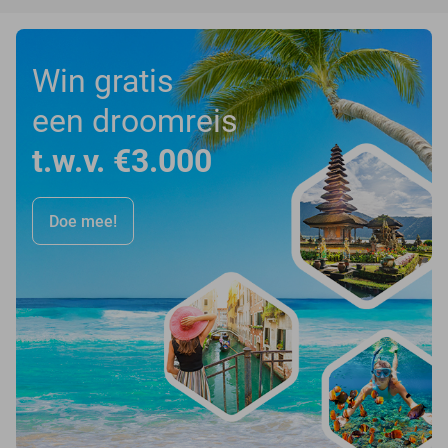
Win gratis
een droomreis
t.w.v. €3.000
Doe mee!