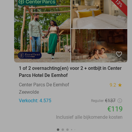
13%
favorite_border
1 of 2 overnachting(en) voor 2 + ontbijt in Center
Parcs Hotel De Eemhof
Center Parcs De Eemhof
9.2
star
Zeewolde
Verkocht: 4.575
€137
Regulier
€119
Inclusief alle bijkomende kosten