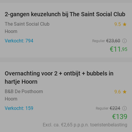
2-gangen keuzelunch bij The Saint Social Club
49%
The Saint Social Club
9.5
star
Hoorn
Verkocht: 794
€23
,60
Regulier
€11
,95
favorite_border
Overnachting voor 2 + ontbijt + bubbels in
38%
hartje Hoorn
B&B De Posthoorn
9.6
star
Hoorn
Verkocht: 159
€224
Regulier
€139
Excl. ca. €2,65 p.p.p.n. toeristenbelasting