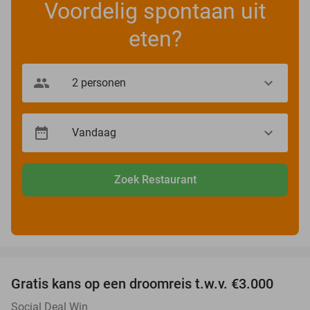
Voordelig spontaan uit
eten?
Zoek Restaurant
favorite_border
Gratis kans op een droomreis t.w.v. €3.000
Social Deal Win