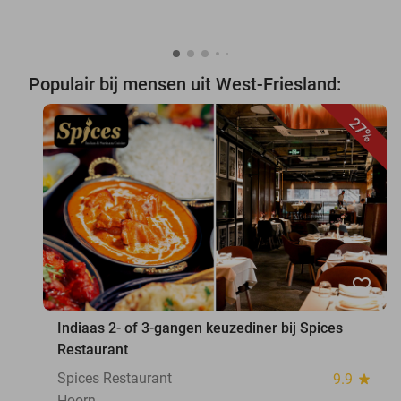
Populair bij mensen uit West-Friesland:
27%
favorite_border
Indiaas 2- of 3-gangen keuzediner bij Spices
Restaurant
Spices Restaurant
9.9
star
Hoorn