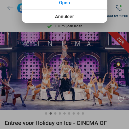
Open
Ontdek 15.000+ deals
7 dagen per week beschikbaar
Annuleer
Bereikbaar tot 23:00
10+ miljoen leden
9,4
op basis van
206.043 reviews
25%
Ontdek 15.000+ deals
7 dagen per week beschikbaar
10+ miljoen leden
favorite_border
Entree voor Holiday on Ice - CINEMA OF