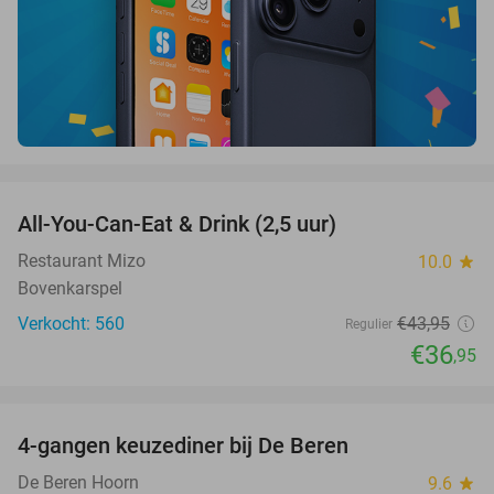
favorite_border
All-You-Can-Eat & Drink (2,5 uur)
16%
Restaurant Mizo
10.0
star
Bovenkarspel
Verkocht: 560
€43
,95
Regulier
€36
,95
favorite_border
4-gangen keuzediner bij De Beren
46%
De Beren Hoorn
9.6
star