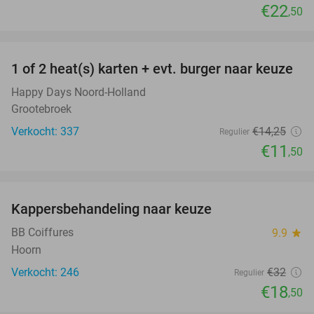
€22
,50
favorite_border
1 of 2 heat(s) karten + evt. burger naar keuze
19%
Happy Days Noord-Holland
Grootebroek
Verkocht: 337
€14
,25
Regulier
€11
,50
favorite_border
Kappersbehandeling naar keuze
42%
BB Coiffures
9.9
star
Hoorn
Verkocht: 246
€32
Regulier
€18
,50