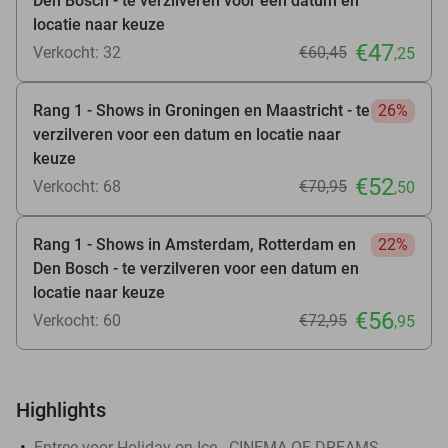
Den Bosch - te verzilveren voor een datum en
locatie naar keuze
€47
Verkocht: 32
€60
,45
,25
Rang 1 - Shows in Groningen en Maastricht - te
26%
verzilveren voor een datum en locatie naar
keuze
€52
Verkocht: 68
€70
,95
,50
Rang 1 - Shows in Amsterdam, Rotterdam en
22%
Den Bosch - te verzilveren voor een datum en
locatie naar keuze
€56
Verkocht: 60
€72
,95
,95
Highlights
Entree voor Holiday on Ice - CINEMA OF DREAMS