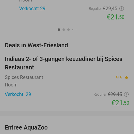
Verkocht: 29
€29
,45
Regulier
€21
,50
favorite_border
Deals in West-Friesland
Indiaas 2- of 3-gangen keuzediner bij Spices
27%
Restaurant
Spices Restaurant
9.9
star
Hoorn
Verkocht: 29
€29
,45
Regulier
€21
,50
favorite_border
Entree AquaZoo
33%
NEW