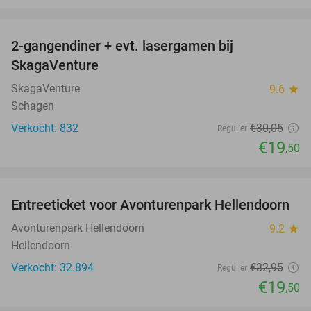
favorite_border
2-gangendiner + evt. lasergamen bij
35%
SkagaVenture
SkagaVenture
9.6
star
Schagen
Verkocht: 832
€30
,05
Regulier
€19
,50
favorite_border
Entreeticket voor Avonturenpark Hellendoorn
41%
Avonturenpark Hellendoorn
9.2
star
Hellendoorn
Verkocht: 32.894
€32
,95
Regulier
€19
,50
favorite_border