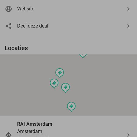
Website
Deel deze deal
Locaties
events
events
events
events
events
RAI Amsterdam
Amsterdam