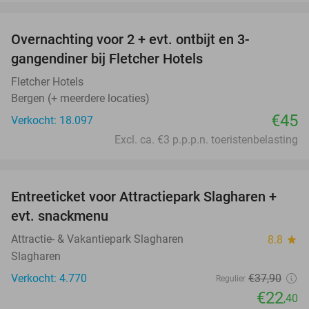
favorite_border
Overnachting voor 2 + evt. ontbijt en 3-
gangendiner bij Fletcher Hotels
Fletcher Hotels
Bergen (+ meerdere locaties)
€45
Verkocht: 18.097
Excl. ca. €3 p.p.p.n. toeristenbelasting
favorite_border
Entreeticket voor Attractiepark Slagharen +
41%
evt. snackmenu
Attractie- & Vakantiepark Slagharen
8.8
star
Slagharen
Verkocht: 4.770
€37
,90
Regulier
€22
,40