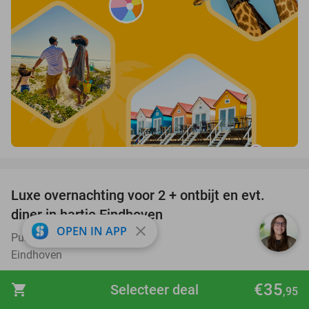
favorite_border
Luxe overnachting voor 2 + ontbijt en evt.
13%
diner in hartje Eindhoven
close
OPEN IN APP
Pullman Eindhoven Cocagne
9.8
star
Eindhoven
Verkocht: 4.761
€142
Regulier
€35
shopping_cart
Selecteer deal
,95
€124