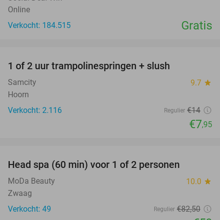
Online
Gratis
Verkocht: 184.515
favorite_border
1 of 2 uur trampolinespringen + slush
43%
Samcity
9.7
star
Hoorn
Verkocht: 2.116
€14
Regulier
€7
,95
favorite_border
Head spa (60 min) voor 1 of 2 personen
28%
MoDa Beauty
10.0
star
Zwaag
Verkocht: 49
€82
,50
Regulier