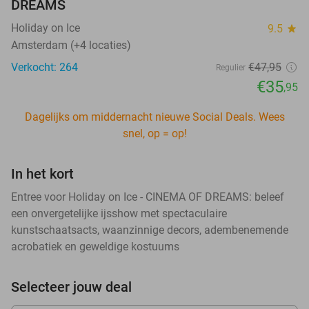
DREAMS
Holiday on Ice
9.5
star
Amsterdam (+4 locaties)
Verkocht: 264
€47
,95
Regulier
€35
,95
Dagelijks om middernacht nieuwe Social Deals. Wees
snel, op = op!
In het kort
Entree voor Holiday on Ice - CINEMA OF DREAMS: beleef
een onvergetelijke ijsshow met spectaculaire
kunstschaatsacts, waanzinnige decors, adembenemende
acrobatiek en geweldige kostuums
Selecteer jouw deal