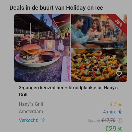
Deals in de buurt van Holiday on Ice
38%
favorite_border
3-gangen keuzediner + broodplankje bij Hany's
Grill
Hany´s Grill
9.7
star
Amsterdam
4 min.
directions_walk
Verkocht: 12
€47
,70
Regulier
€29
,50