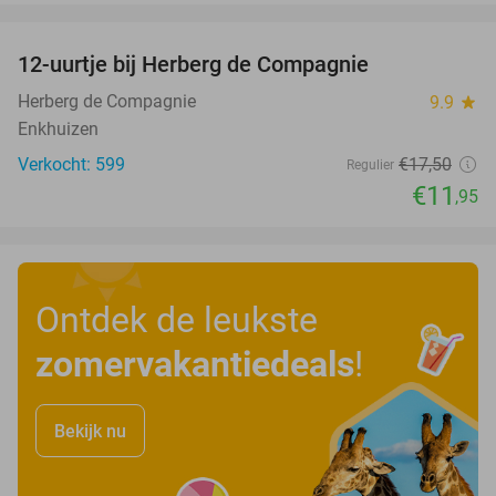
favorite_border
12-uurtje bij Herberg de Compagnie
32%
Herberg de Compagnie
9.9
star
Enkhuizen
Verkocht: 599
€17
,50
Regulier
€11
,95
Ontdek de leukste
zomervakantiedeals
!
Bekijk nu