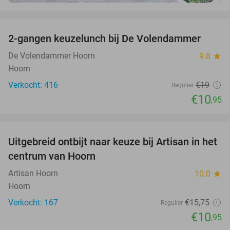
favorite_border
2-gangen keuzelunch bij De Volendammer
42%
De Volendammer Hoorn
9.8
star
Hoorn
Verkocht: 416
€19
Regulier
€10
,95
favorite_border
Uitgebreid ontbijt naar keuze bij Artisan in het
30%
centrum van Hoorn
Artisan Hoorn
10.0
star
Hoorn
Verkocht: 167
€15
,75
Regulier
€10
,95