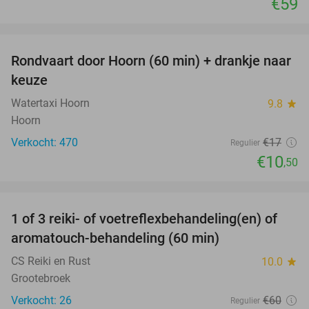
€59
favorite_border
Rondvaart door Hoorn (60 min) + drankje naar
38%
keuze
Watertaxi Hoorn
9.8
star
Hoorn
Verkocht: 470
€17
Regulier
€10
,50
favorite_border
1 of 3 reiki- of voetreflexbehandeling(en) of
63%
aromatouch-behandeling (60 min)
CS Reiki en Rust
10.0
star
Grootebroek
Verkocht: 26
€60
Regulier