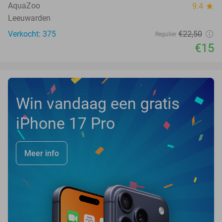
TODAY
AquaZoo
9.4
star
Leeuwarden
Verkocht: 375
€22
,50
Regulier
€15
Win vandaag een gratis
iPhone 17 Pro
Meer info