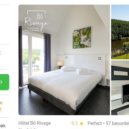
:
gate_next
e
!
Hôtel Bô Rivage
9.2
star
Perfect • 57 beoorde
den.