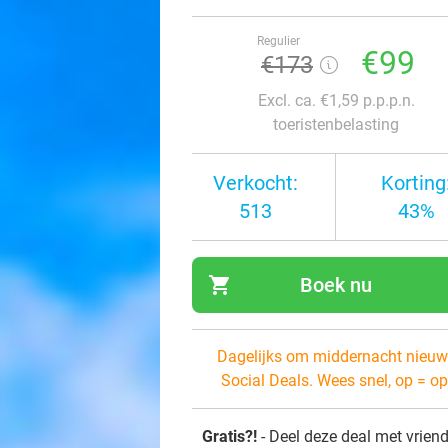
Regulier
€99
€173
Excl. ca. €1,59 p.p.p.n.
toeristenbelasting
Verkocht:
Korting
513
43%
shopping_cart
Boek nu
navi
Dagelijks om middernacht nieuw
Social Deals. Wees snel, op = op
Gratis?!
- Deel deze deal met vrien