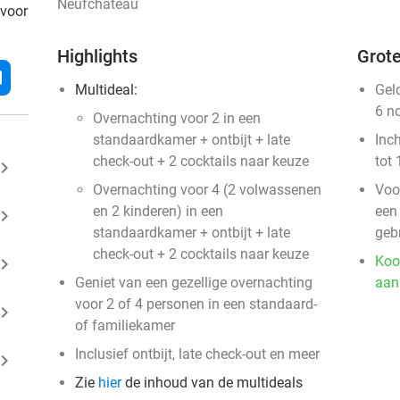
Neufchâteau
 voor
Highlights
Grote
l
Multideal:
Gel
6 n
Overnachting voor 2 in een
standaardkamer + ontbijt + late
Inc
check-out + 2 cocktails naar keuze
tot 
ard_arrow_right
Overnachting voor 4 (2 volwassenen
Voo
en 2 kinderen) in een
een
ard_arrow_right
standaardkamer + ontbijt + late
gebr
check-out + 2 cocktails naar keuze
Koo
ard_arrow_right
Geniet van een gezellige overnachting
aan
voor 2 of 4 personen in een standaard-
ard_arrow_right
of familiekamer
Inclusief ontbijt, late check-out en meer
ard_arrow_right
Zie
hier
de inhoud van de multideals