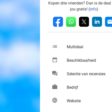
Kopen drie vrienden? Dan is de deal
jou gratis! (
info
)
whatsapp
linkedin
fb
mai
list
keybo
Multideal
date_range
keybo
Beschikbaarheid
chat
keybo
Selectie van recensies
work
keybo
Bedrijf
language
keybo
Website