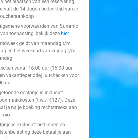
a het plaatsen van een reservering
ervalt de 14 dagen bedenktijd van je
voucheraankoop
algemene voorwaarden van Summio
n van toepassing, bekijk deze
hier
midweek geldt van maandag t/m
jdag en het weekend van vrijdag t/m
andag
hecken vanaf 16.00 uur (15.00 uur
ten vakantieperiode), uitchecken voor
00 uur
etoonde dealprijs is inclusief
oonmaakkosten (t.w.v. €127). Deze
al je na je boeking rechtstreeks aan
mmio
prijs is exclusief bedlinnen en
istenbelasting deze betaal je aan