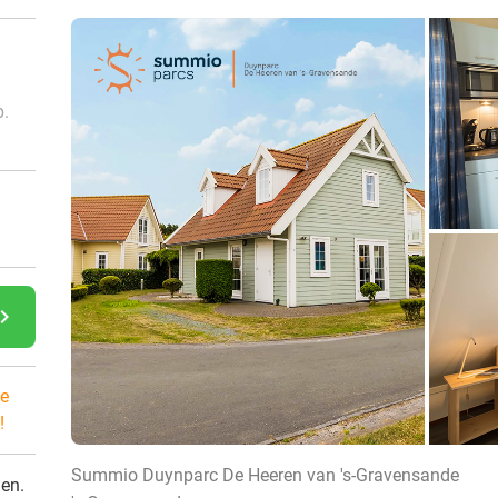
p.
gate_next
e
!
Summio Duynparc De Heeren van 's-Gravensande
den.