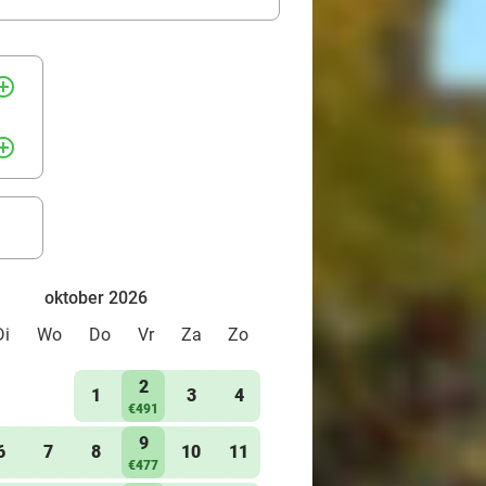
rcle_outline
rcle_outline
oktober 2026
Di
Wo
Do
Vr
Za
Zo
2
1
3
4
€491
9
6
7
8
10
11
€477