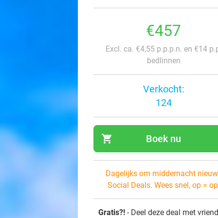
€457
Excl. ca. €4,55 p.p.p.n. en €14 p.
bedlinnen
Verkocht:
124
shopping_cart
Boek nu
navi
Dagelijks om middernacht nieuw
Social Deals. Wees snel, op = op
Gratis?!
- Deel deze deal met vrien