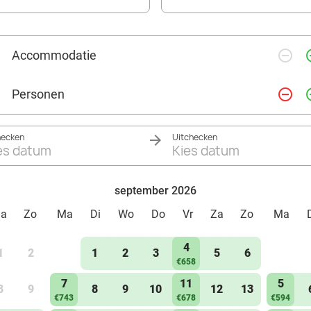
remove_circle_outline
add_ci
Accommodatie
remove_circle_outline
add_ci
Personen
hecken
Uitchecken
es datum
Kies datum
september 2026
Za
Zo
Ma
Di
Wo
Do
Vr
Za
Zo
Ma
4
1
2
1
2
3
5
6
€658
7
11
5
8
9
8
9
10
12
13
€743
€678
€594