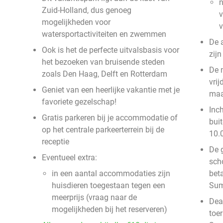
n
Zuid-Holland, dus genoeg
v
mogelijkheden voor
watersportactiviteiten en zwemmen
De 
Ook is het de perfecte uitvalsbasis voor
zij
het bezoeken van bruisende steden
De 
zoals Den Haag, Delft en Rotterdam
vri
Geniet van een heerlijke vakantie met je
ma
favoriete gezelschap!
Inc
Gratis parkeren bij je accommodatie of
bui
op het centrale parkeerterrein bij de
10.
receptie
De g
Eventueel extra:
sch
in een aantal accommodaties zijn
beta
huisdieren toegestaan tegen een
Su
meerprijs (vraag naar de
Deal
mogelijkheden bij het reserveren)
toer