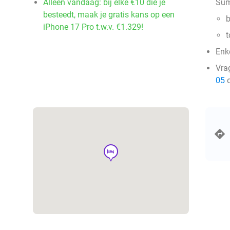
Alleen vandaag: bij elke €10 die je
Sum
besteedt, maak je gratis kans op een
b
iPhone 17 Pro t.w.v. €1.329!
t
Enke
Vra
05
o
hotel