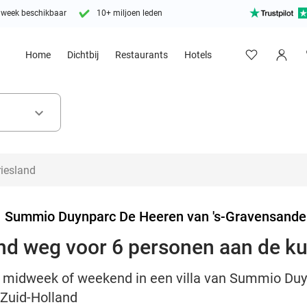
 week beschikbaar
10+ miljoen leden
Home
Dichtbij
Restaurants
Hotels
keyboard_arrow_down
>
Summio Duynparc De Heeren van 's-Gravensande
d weg voor 6 personen aan de kus
en midweek of weekend in een villa van Summio Duy
 Zuid-Holland