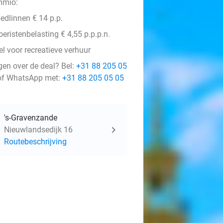
mio:
edlinnen € 14 p.p.
oeristenbelasting € 4,55 p.p.p.n.
l voor recreatieve verhuur
gen over de deal? Bel:
+31 88 205 05
f WhatsApp met:
+31 88 205 05 05
's-Gravenzande
Nieuwlandsedijk 16
Routebeschrijving