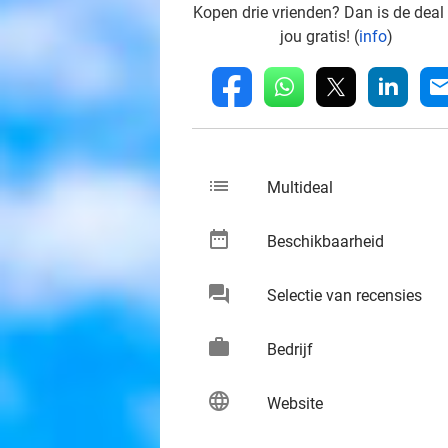
Kopen drie vrienden? Dan is de deal
jou gratis! (
info
)
whatsapp
linkedin
fb
mai
list
keybo
Multideal
date_range
keybo
Beschikbaarheid
chat
keybo
Selectie van recensies
work
keybo
Bedrijf
language
keybo
Website