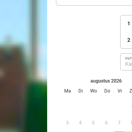
1
2
Inc
Ki
augustus 2026
Ma
Di
Wo
Do
Vr
3
4
5
6
7