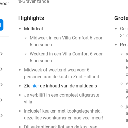
's-Gravenzande
 voor
Highlights
Grote
l
Multideal:
Gel
31 
Midweek in een Villa Comfort 6 voor
6 personen
Res
ard_arrow_right
Weekend in een Villa Comfort 6 voor
r
6 personen
t
R
ard_arrow_right
Midweek of weekend weg voor 6
o
personen aan de kust in Zuid-Holland
v
ard_arrow_right
Zie
hier
de inhoud van de multideals
g
Je verblijft in een compleet uitgeruste
v
ard_arrow_right
villa
j
Inclusief keuken met kookgelegenheid,
a
ard_arrow_right
gezellige woonkamer en nog veel meer!
Dit vakantiepark ligt aan de kust van