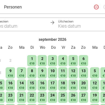
remove_circle_outline
add_ci
Personen
hecken
Uitchecken
es datum
Kies datum
september 2026
Za
Zo
Ma
Di
Wo
Do
Vr
Za
Zo
Ma
1
2
3
4
5
6
1
2
€10
€10
€10
€10
€10
€10
9
7
8
9
10
11
12
13
5
8
€10
€10
€10
€10
€10
€10
€10
€10
€10
€
5
16
14
15
16
17
18
19
20
12
1
10
€10
€10
€10
€10
€10
€10
€10
€10
€10
€
2
23
21
22
23
24
25
26
27
19
2
10
€10
€10
€10
€10
€10
€10
€10
€10
€10
€