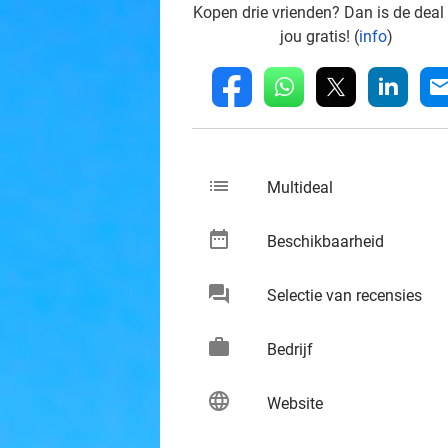
Kopen drie vrienden? Dan is de deal
jou gratis! (
info
)
whatsapp
linkedin
fb
mai
list
keybo
Multideal
date_range
keybo
Beschikbaarheid
chat
keybo
Selectie van recensies
work
keybo
Bedrijf
language
keybo
Website