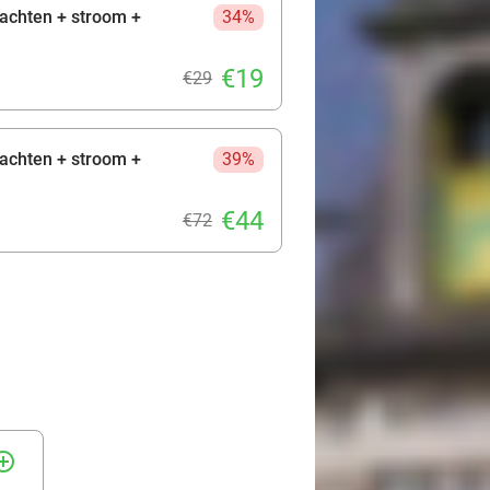
achten + stroom +
34%
€19
€29
achten + stroom +
39%
€44
€72
rcle_outline