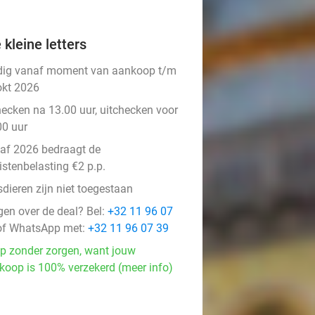
 kleine letters
dig vanaf moment van aankoop t/m
okt 2026
hecken na 13.00 uur, uitchecken voor
00 uur
af 2026 bedraagt de
istenbelasting €2 p.p.
dieren zijn niet toegestaan
gen over de deal? Bel:
+32 11 96 07
f WhatsApp met:
+32 11 96 07 39
p zonder zorgen, want jouw
koop is 100% verzekerd (meer info)