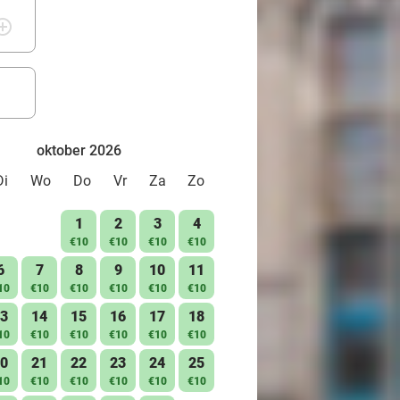
rcle_outline
oktober 2026
Di
Wo
Do
Vr
Za
Zo
1
2
3
4
€10
€10
€10
€10
6
7
8
9
10
11
10
€10
€10
€10
€10
€10
3
14
15
16
17
18
10
€10
€10
€10
€10
€10
0
21
22
23
24
25
10
€10
€10
€10
€10
€10