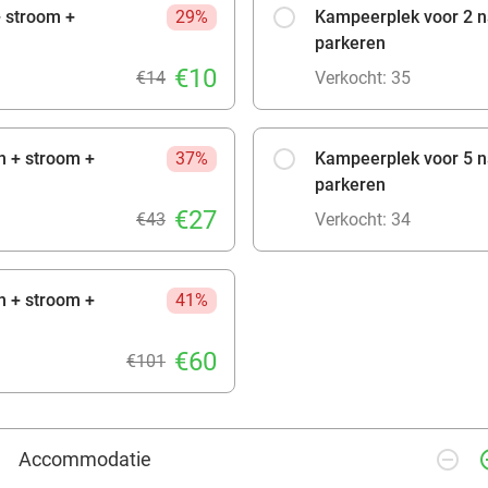
 stroom +
29%
Kampeerplek voor 2 n
parkeren
€10
€14
Verkocht: 35
n + stroom +
37%
Kampeerplek voor 5 n
parkeren
€27
€43
Verkocht: 34
n + stroom +
41%
€60
€101
remove_circle_outline
add_ci
Accommodatie