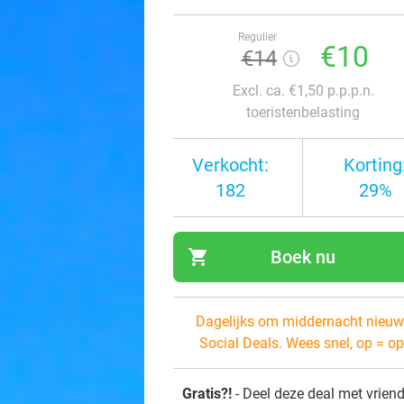
Regulier
€10
€14
Excl. ca. €1,50 p.p.p.n.
toeristenbelasting
Verkocht:
Korting
182
29%
shopping_cart
Boek nu
navi
Dagelijks om middernacht nieuw
Social Deals. Wees snel, op = op
Gratis?!
- Deel deze deal met vrien