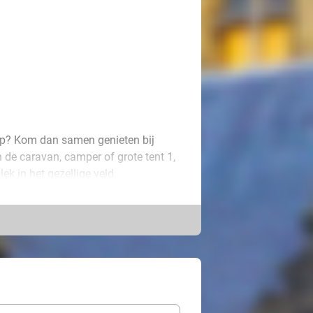
chap? Kom dan samen genieten bij
de caravan, camper of grote tent 1,
ek in het gezellige veld.
rder vind je gratis sanitaire
aar je kunt voetballen of
leven. Wat dacht je van een
eeuwarden of Groningen? De ideale