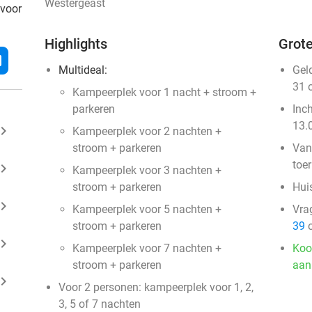
Westergeast
 voor
Highlights
Grote
l
Multideal:
Gel
31 
Kampeerplek voor 1 nacht + stroom +
parkeren
Inc
13.
ard_arrow_right
Kampeerplek voor 2 nachten +
stroom + parkeren
Van
toer
ard_arrow_right
Kampeerplek voor 3 nachten +
stroom + parkeren
Huis
ard_arrow_right
Kampeerplek voor 5 nachten +
Vra
stroom + parkeren
39
o
ard_arrow_right
Kampeerplek voor 7 nachten +
Koo
stroom + parkeren
aan
ard_arrow_right
Voor 2 personen: kampeerplek voor 1, 2,
3, 5 of 7 nachten