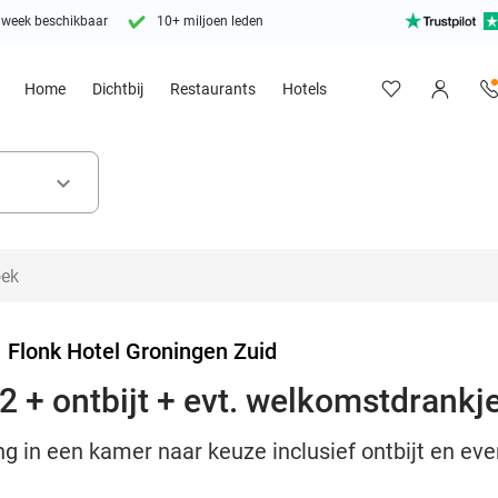
 week beschikbaar
10+ miljoen leden
Home
Dichtbij
Restaurants
Hotels
keyboard_arrow_down
>
Flonk Hotel Groningen Zuid
2 + ontbijt + evt. welkomstdrankj
g in een kamer naar keuze inclusief ontbijt en ev