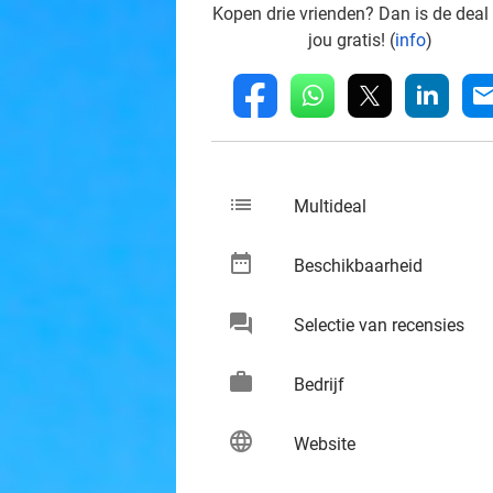
Kopen drie vrienden? Dan is de deal
jou gratis! (
info
)
whatsapp
linkedin
fb
mai
list
keybo
Multideal
date_range
keybo
Beschikbaarheid
chat
keybo
Selectie van recensies
work
keybo
Bedrijf
language
keybo
Website