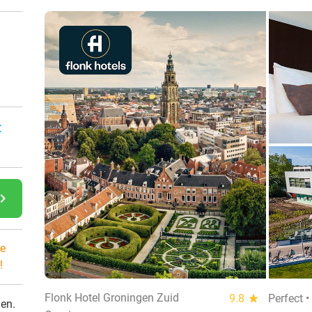
:
gate_next
e
!
Flonk Hotel Groningen Zuid
9.8
star
Perfect 
den.