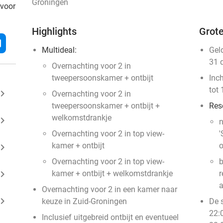
Groningen
 voor
Highlights
Grote
l
Multideal:
Gel
31 
Overnachting voor 2 in
tweepersoonskamer + ontbijt
Inc
tot 
ard_arrow_right
Overnachting voor 2 in
tweepersoonskamer + ontbijt +
Res
welkomstdrankje
ard_arrow_right
n
Overnachting voor 2 in top view-
'
kamer + ontbijt
o
ard_arrow_right
Overnachting voor 2 in top view-
b
ard_arrow_right
kamer + ontbijt + welkomstdrankje
r
a
Overnachting voor 2 in een kamer naar
ard_arrow_right
keuze in Zuid-Groningen
De s
22:
Inclusief uitgebreid ontbijt en eventueel