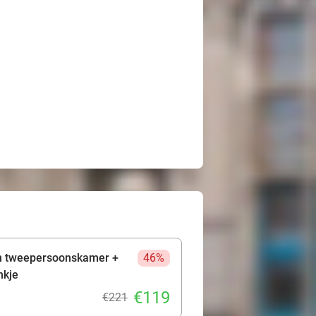
in tweepersoonskamer +
46%
nkje
€119
€221