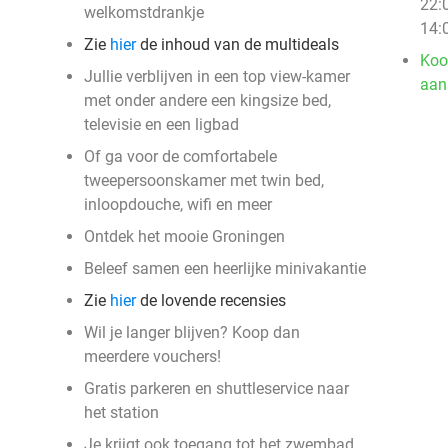
22:
welkomstdrankje
14:
Zie
hier
de inhoud van de multideals
Koo
Jullie verblijven in een top view-kamer
aan
met onder andere een kingsize bed,
televisie en een ligbad
Of ga voor de comfortabele
tweepersoonskamer met twin bed,
inloopdouche, wifi en meer
Ontdek het mooie Groningen
Beleef samen een heerlijke minivakantie
Zie
hier
de lovende recensies
Wil je langer blijven? Koop dan
meerdere vouchers!
Gratis parkeren en shuttleservice naar
het station
Je krijgt ook toegang tot het zwembad,