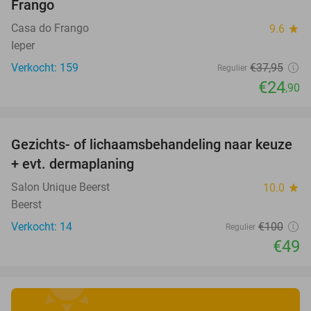
Frango
Casa do Frango
9.6
star
Ieper
Verkocht: 159
€37
,95
Regulier
€24
,90
favorite_border
Gezichts- of lichaamsbehandeling naar keuze
51%
+ evt. dermaplaning
Salon Unique Beerst
10.0
star
Beerst
Verkocht: 14
€100
Regulier
€49