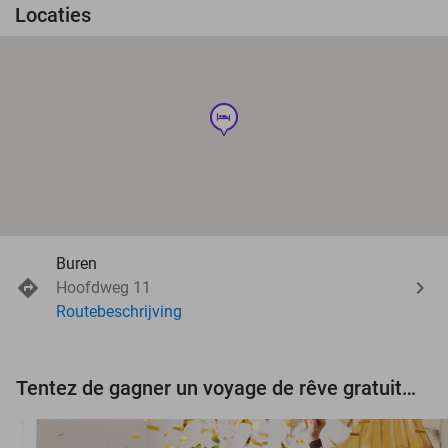
Locaties
hotel
Buren
Hoofdweg 11
Routebeschrijving
Tentez de gagner un voyage de rêve gratuit d'une valeur de 3.000 € !