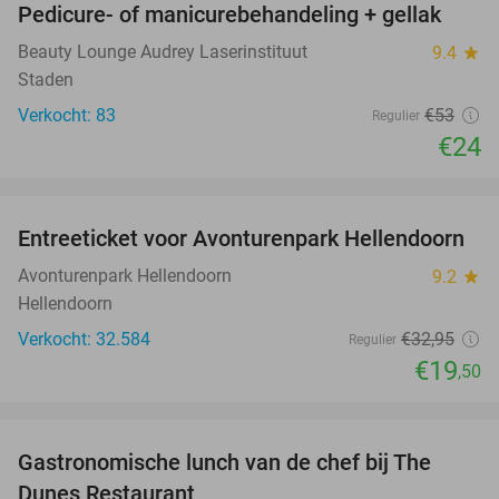
Pedicure- of manicurebehandeling + gellak
55%
Beauty Lounge Audrey Laserinstituut
9.4
star
Staden
Verkocht: 83
€53
Regulier
€24
favorite_border
Entreeticket voor Avonturenpark Hellendoorn
41%
Avonturenpark Hellendoorn
9.2
star
Hellendoorn
Verkocht: 32.584
€32
,95
Regulier
€19
,50
favorite_border
Gastronomische lunch van de chef bij The
24%
Dunes Restaurant