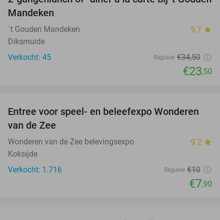
32%
Mandeken
´t Gouden Mandeken
9.7
star
Diksmuide
Verkocht: 45
€34
,50
Regulier
€23
,50
favorite_border
Entree voor speel- en beleefexpo Wonderen
21%
van de Zee
Wonderen van de Zee belevingsexpo
9.2
star
Koksijde
Verkocht: 1.716
€10
Regulier
€7
,90
favorite_border