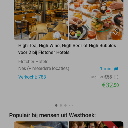
favorite_border
High Tea, High Wine, High Beer of High Bubbles
voor 2 bij Fletcher Hotels
Fletcher Hotels
Nes (+ meerdere locaties)
1 min.
directions_car
Verkocht: 783
€55
Regulier
€32
,50
Populair bij mensen uit Westhoek: