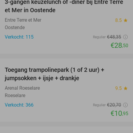
3-gangen keuzelunch of -diner bij Entre Terre
41%
et Mer in Oostende
Entre Terre et Mer
8.5
star
Oostende
Verkocht: 115
€48
,35
Regulier
€28
,50
favorite_border
Toegang trampolinepark (1 of 2 uur) +
47%
jumpsokken + ijsje + drankje
Arenal Roeselare
9.5
star
Roeselare
Verkocht: 366
€20
,70
Regulier
€10
,95
favorite_border