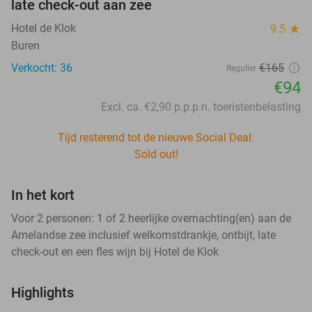
late check-out aan zee
Hotel de Klok
9.5
star
Buren
Verkocht: 36
€165
Regulier
€94
Excl. ca. €2,90 p.p.p.n. toeristenbelasting
Tijd resterend tot de nieuwe Social Deal:
Sold out!
In het kort
Voor 2 personen: 1 of 2 heerlijke overnachting(en) aan de
Amelandse zee inclusief welkomstdrankje, ontbijt, late
check-out en een fles wijn bij Hotel de Klok
Highlights