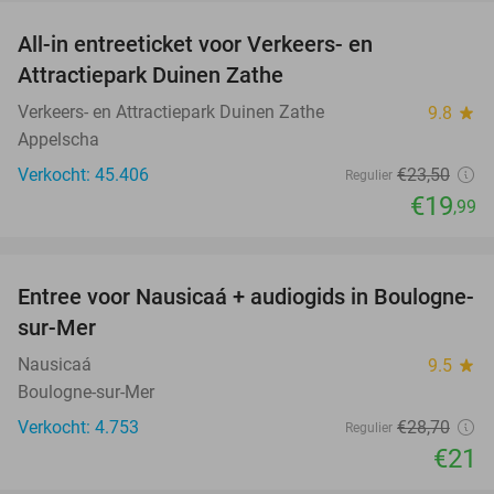
All-in entreeticket voor Verkeers- en
15%
Attractiepark Duinen Zathe
Verkeers- en Attractiepark Duinen Zathe
9.8
star
Appelscha
Verkocht: 45.406
€23
,50
Regulier
€19
,99
favorite_border
Entree voor Nausicaá + audiogids in Boulogne-
27%
sur-Mer
Nausicaá
9.5
star
Boulogne-sur-Mer
Verkocht: 4.753
€28
,70
Regulier
€21
favorite_border