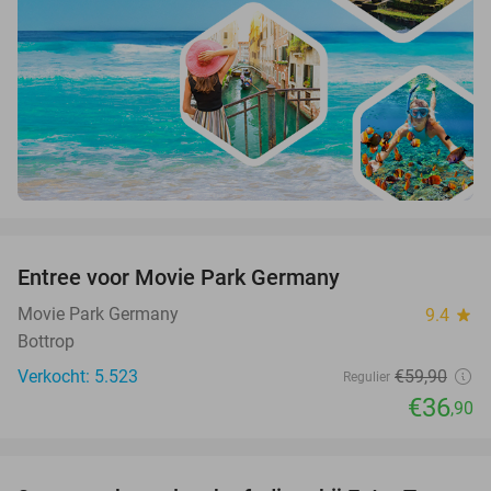
favorite_border
Entree voor Movie Park Germany
38%
Movie Park Germany
9.4
star
Bottrop
Verkocht: 5.523
€59
,90
Regulier
€36
,90
favorite_border