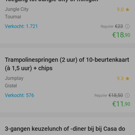
18%
Jungle City
9.0
star
Tournai
Verkocht: 1.721
€23
Regulier
€18
,90
favorite_border
Trampolinespringen (2 uur) of 10-beurtenkaart
36%
(à 1,5 uur) + chips
Jumplay
9.3
star
Gistel
Verkocht: 576
€18
,50
Regulier
€11
,90
favorite_border
3-gangen keuzelunch of -diner bij bij Casa do
34%