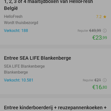
1, 2, 3 of 4 maaltijdboxen van HelloFresh
52%
België
HelloFresh
7.2
star
Wordt thuisbezorgd
Verkocht: 188
€49
,99
Regulier
€23
,99
favorite_border
Entree SEA LIFE Blankenberge
20%
SEA LIFE Blankenberge
Blankenberge
Verkocht: 10.581
€21
Regulier
€16
,80
favorite_border
Entree kinderboerderij + reuzepannenkoeken +
30%