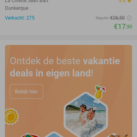
La Civette Jean Bart
9.4
star
Dunkerque
Verkocht: 275
€26
,50
Regulier
€17
,90
Ontdek de beste
vakantie
deals in eigen land
!
Bekijk hier