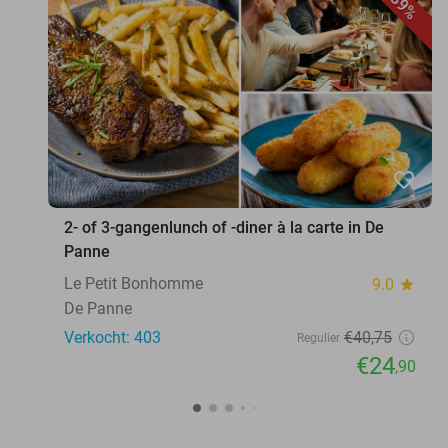
39%
favorite_border
2- of 3-gangenlunch of -diner à la carte in De
Panne
Le Petit Bonhomme
9.0
star
De Panne
Verkocht: 403
€40
,75
Regulier
€24
,90