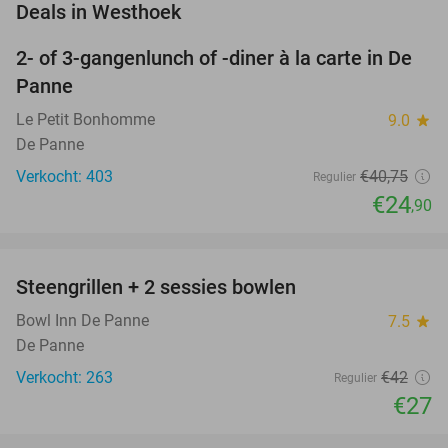
favorite_border
Deals in Westhoek
2- of 3-gangenlunch of -diner à la carte in De
39%
Panne
Le Petit Bonhomme
9.0
star
De Panne
Verkocht: 403
€40
,75
Regulier
€24
,90
favorite_border
Steengrillen + 2 sessies bowlen
36%
Bowl Inn De Panne
7.5
star
De Panne
Verkocht: 263
€42
Regulier
€27
favorite_border