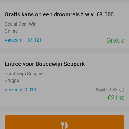
Gratis kans op een droomreis t.w.v. €3.000
Social Deal Win
Online
Gratis
Verkocht: 183.321
favorite_border
Entree voor Boudewijn Seapark
35%
Boudewijn Seapark
Brugge
Verkocht: 3.913
€33
Regulier
€21
,50