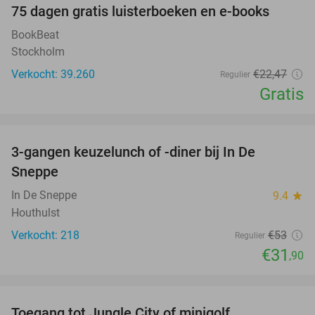
100%
75 dagen gratis luisterboeken en e-books
BookBeat
Stockholm
Verkocht: 39.260
€22
,47
Regulier
Gratis
favorite_border
3-gangen keuzelunch of -diner bij In De
40%
Sneppe
In De Sneppe
9.4
star
Houthulst
Verkocht: 218
€53
Regulier
€31
,90
favorite_border
Toegang tot Jungle City of minigolf