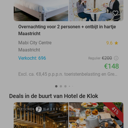
favorite_border
Overnachting voor 2 personen + ontbijt in hartje
Maastricht
Mabi City Centre
9.6
star
Maastricht
Verkocht: 696
€200
Regulier
€148
Excl. ca. €8,45 p.p.p.n. toeristenbelasting en Green Fee
Deals in de buurt van Hotel de Klok
41%