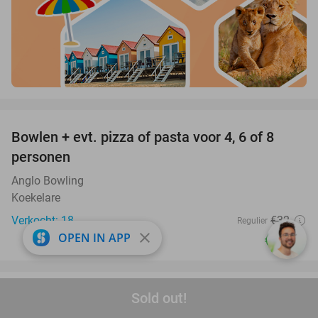
favorite_border
Bowlen + evt. pizza of pasta voor 4, 6 of 8
38%
personen
Anglo Bowling
Koekelare
Verkocht: 18
€32
Regulier
close
OPEN IN APP
€19
,90
favorite_border
Sold out!
Entree voor Mont Mosan nabij Huy
26%