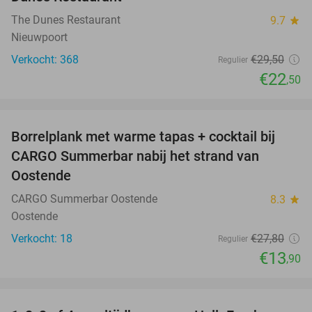
The Dunes Restaurant
9.7
star
Nieuwpoort
Verkocht: 368
€29
,50
Regulier
€22
,50
favorite_border
Borrelplank met warme tapas + cocktail bij
50%
CARGO Summerbar nabij het strand van
Oostende
CARGO Summerbar Oostende
8.3
star
Oostende
Verkocht: 18
€27
,80
Regulier
€13
,90
favorite_border