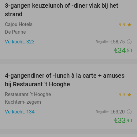
3-gangen keuzelunch of -diner vlak bij het
41%
strand
Cajou Hotels
9.9
star
De Panne
Verkocht: 323
€58
,75
Regulier
€34
,50
favorite_border
4-gangendiner of -lunch à la carte + amuses
46%
bij Restaurant 't Hooghe
Restaurant ´t Hooghe
9.3
star
Kachtem-Izegem
Verkocht: 134
€63
,20
Regulier
€33
,90
favorite_border