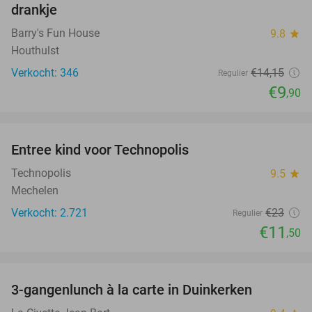
drankje
Barry's Fun House
9.8
star
Houthulst
Verkocht: 346
€14
,15
Regulier
€9
,90
favorite_border
Entree kind voor Technopolis
50%
Technopolis
9.5
star
Mechelen
Verkocht: 2.721
€23
Regulier
€11
,50
favorite_border
3-gangenlunch à la carte in Duinkerken
32%