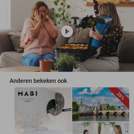
play_circle
Anderen bekeken ook
26%