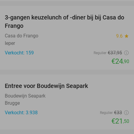
favorite_border
3-gangen keuzelunch of -diner bij bij Casa do
34%
Frango
Casa do Frango
9.6
star
Ieper
Verkocht: 159
€37
,95
Regulier
€24
,90
favorite_border
Entree voor Boudewijn Seapark
35%
Boudewijn Seapark
Brugge
Verkocht: 3.938
€33
Regulier
€21
,50
favorite_border