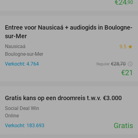
€24
,90
favorite_border
Entree voor Nausicaá + audiogids in Boulogne-
27%
sur-Mer
Nausicaá
9.5
star
Boulogne-sur-Mer
Verkocht: 4.764
€28
,70
Regulier
€21
favorite_border
Gratis kans op een droomreis t.w.v. €3.000
Social Deal Win
Online
Gratis
Verkocht: 183.693