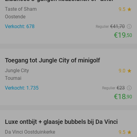
53%
Taste of Sham
9.5
star
Oostende
Verkocht: 678
€41
,70
Regulier
€19
,50
favorite_border
Toegang tot Jungle City of minigolf
18%
Jungle City
9.0
star
Tournai
Verkocht: 1.735
€23
Regulier
€18
,90
favorite_border
Luxe ontbijt + glaasje bubbels bij Da Vinci
27%
Da Vinci Oostduinkerke
9.5
star