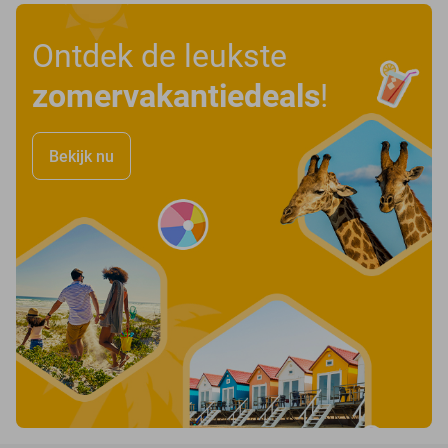
Ontdek de leukste
zomervakantiedeals
!
Bekijk nu