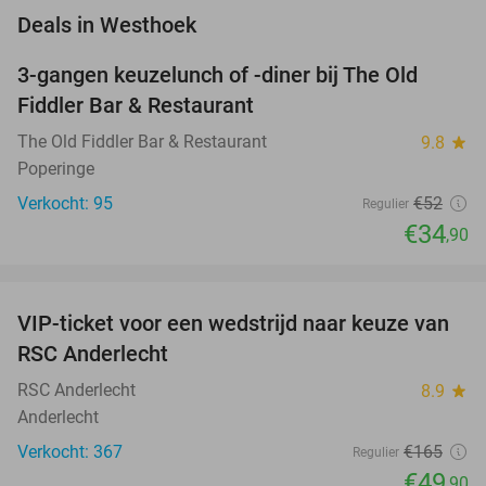
favorite_border
Deals in Westhoek
3-gangen keuzelunch of -diner bij The Old
33%
Fiddler Bar & Restaurant
The Old Fiddler Bar & Restaurant
9.8
star
Poperinge
Verkocht: 95
€52
Regulier
€34
,90
favorite_border
VIP-ticket voor een wedstrijd naar keuze van
70%
RSC Anderlecht
RSC Anderlecht
8.9
star
Anderlecht
Verkocht: 367
€165
Regulier
€49
,90