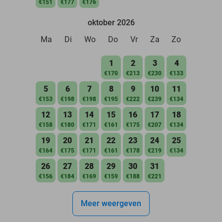
€151
€177
€176
oktober 2026
Ma
Di
Wo
Do
Vr
Za
Zo
1
2
3
4
€170
€213
€230
€133
5
6
7
8
9
10
11
€153
€198
€198
€195
€222
€239
€134
12
13
14
15
16
17
18
€158
€180
€171
€161
€175
€207
€134
19
20
21
22
23
24
25
€164
€175
€171
€161
€178
€219
€134
26
27
28
29
30
31
€156
€184
€169
€159
€188
€221
Meer weergeven