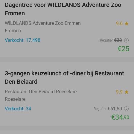
Dagentree voor WILDLANDS Adventure Zoo
24%
Emmen
WILDLANDS Adventure Zoo Emmen
9.6
star
Emmen
Verkocht: 17.498
€33
Regulier
€25
favorite_border
3-gangen keuzelunch of -diner bij Restaurant
43%
Den Beiaard
Restaurant Den Beiaard Roeselare
9.9
star
Roeselare
Verkocht: 34
€61
,50
Regulier
€34
,90