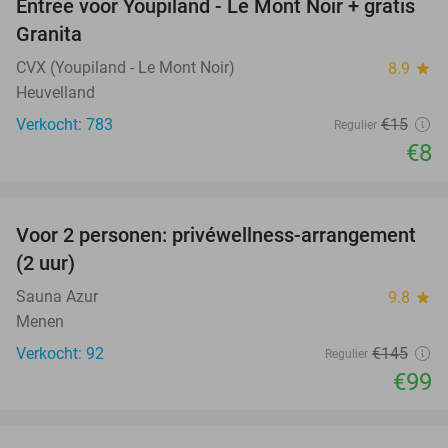
Entree voor Youpiland - Le Mont Noir + gratis
47%
Granita
CVX (Youpiland - Le Mont Noir)
8.9
star
Heuvelland
Verkocht: 783
€15
Regulier
€8
favorite_border
Voor 2 personen: privéwellness-arrangement
32%
(2 uur)
Sauna Azur
9.8
star
Menen
Verkocht: 92
€145
Regulier
€99
favorite_border