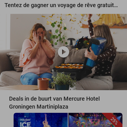
Tentez de gagner un voyage de rêve gratuit d'une valeur de 3.000 € !
play_circle
Deals in de buurt van Mercure Hotel
Groningen Martiniplaza
25%