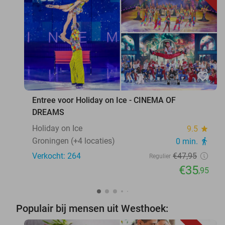
favorite_border
Entree voor Holiday on Ice - CINEMA OF
DREAMS
Holiday on Ice
9.5
star
Groningen (+4 locaties)
0 min.
directions_walk
Verkocht: 264
€47
,95
Regulier
€35
,95
Populair bij mensen uit Westhoek: