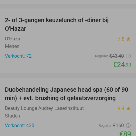
favorite_border
2- of 3-gangen keuzelunch of -diner bij
43%
O'Hazar
O'Hazar
7.8
star
Menen
Verkocht: 72
€43
,40
Regulier
€24
,90
favorite_border
Duobehandeling Japanese head spa (60 of 90
44%
min) + evt. brushing of gelaatsverzorging
Beauty Lounge Audrey Laserinstituut
9.4
star
Staden
Verkocht: 430
€160
Regulier
€89