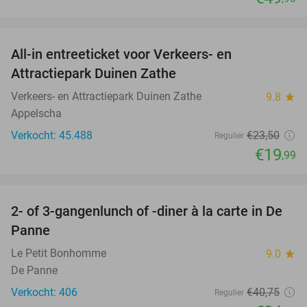
favorite_border
All-in entreeticket voor Verkeers- en
15%
Attractiepark Duinen Zathe
Verkeers- en Attractiepark Duinen Zathe
9.8
star
Appelscha
Verkocht: 45.488
€23
,50
Regulier
€19
,99
favorite_border
2- of 3-gangenlunch of -diner à la carte in De
39%
Panne
Le Petit Bonhomme
9.0
star
De Panne
Verkocht: 406
€40
,75
Regulier