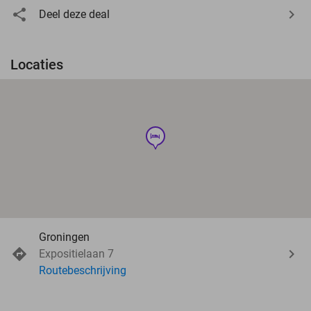
Deel deze deal
Locaties
hotel
Groningen
Expositielaan 7
Routebeschrijving