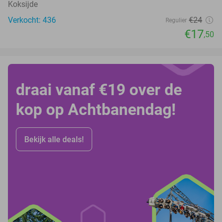
Koksijde
Verkocht: 436
€24
Regulier
€17
,50
draai vanaf €19 over de
kop op Achtbanendag!
Bekijk alle deals!