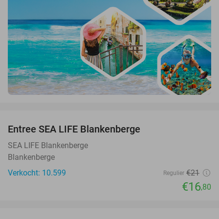
favorite_border
Entree SEA LIFE Blankenberge
20%
SEA LIFE Blankenberge
Blankenberge
Verkocht: 10.599
€21
Regulier
€16
,80
favorite_border