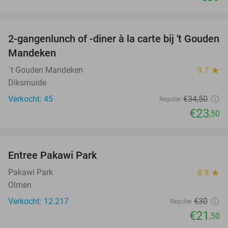
favorite_border
2-gangenlunch of -diner à la carte bij 't Gouden
32%
Mandeken
´t Gouden Mandeken
9.7
star
Diksmuide
Verkocht: 45
€34
,50
Regulier
€23
,50
favorite_border
Entree Pakawi Park
28%
Pakawi Park
8.9
star
Olmen
Verkocht: 12.217
€30
Regulier
€21
,50