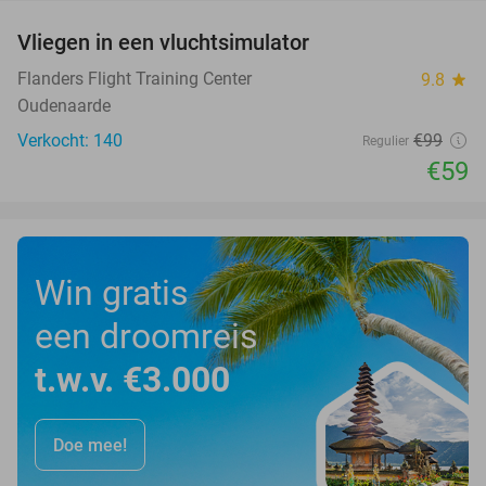
Vliegen in een vluchtsimulator
40%
Flanders Flight Training Center
9.8
star
Oudenaarde
Verkocht: 140
€99
Regulier
€59
Win gratis
een droomreis
t.w.v. €3.000
Doe mee!