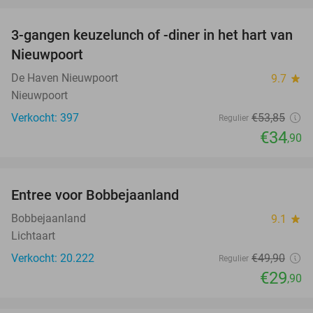
favorite_border
3-gangen keuzelunch of -diner in het hart van
35%
Nieuwpoort
De Haven Nieuwpoort
9.7
star
Nieuwpoort
Verkocht: 397
€53
,85
Regulier
€34
,90
favorite_border
Entree voor Bobbejaanland
40%
Bobbejaanland
9.1
star
Lichtaart
Verkocht: 20.222
€49
,90
Regulier
€29
,90
favorite_border