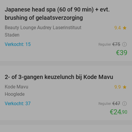
Japanese head spa (60 of 90 min) + evt.
48%
brushing of gelaatsverzorging
Beauty Lounge Audrey Laserinstituut
9.4
star
Staden
Verkocht: 15
€75
Regulier
€39
favorite_border
2- of 3-gangen keuzelunch bij Kode Mavu
47%
Kode Mavu
9.9
star
Hooglede
Verkocht: 37
€47
Regulier
€24
,90
favorite_border