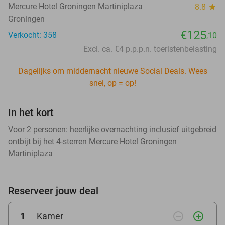
Mercure Hotel Groningen Martiniplaza
8.8
star
Groningen
€125
Verkocht: 358
,10
Excl. ca. €4 p.p.p.n. toeristenbelasting
Dagelijks om middernacht nieuwe Social Deals. Wees
snel, op = op!
In het kort
Voor 2 personen: heerlijke overnachting inclusief uitgebreid
ontbijt bij het 4-sterren Mercure Hotel Groningen
Martiniplaza
Reserveer jouw deal
remove_circle_outline
add_circle_outline
1
Kamer