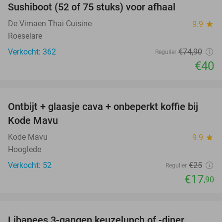
Sushiboot (52 of 75 stuks) voor afhaal
47%
De Vimaen Thai Cuisine
9.9
star
Roeselare
Verkocht: 362
€74
,90
Regulier
€40
favorite_border
Ontbijt + glaasje cava + onbeperkt koffie bij
28%
Kode Mavu
Kode Mavu
9.9
star
Hooglede
Verkocht: 52
€25
Regulier
€17
,90
favorite_border
Libanees 3-gangen keuzelunch of -diner