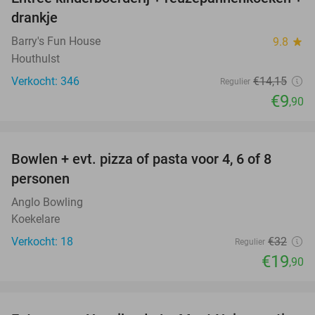
30%
drankje
Barry's Fun House
9.8
star
Houthulst
Verkocht: 346
€14
,15
Regulier
€9
,90
favorite_border
Bowlen + evt. pizza of pasta voor 4, 6 of 8
38%
personen
Anglo Bowling
Koekelare
Verkocht: 18
€32
Regulier
€19
,90
favorite_border