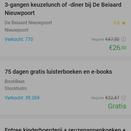
3-gangen keuzelunch of -diner bij De Beiaard
44%
Nieuwpoort
De Beiaard Nieuwpoort
9.6
star
Nieuwpoort
Verkocht: 770
€47
,50
Regulier
€26
,50
favorite_border
100%
75 dagen gratis luisterboeken en e-books
BookBeat
Stockholm
Verkocht: 39.269
€22
,47
Regulier
Gratis
favorite_border
Entree kinderboerderij + reuzepannenkoeken +