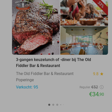
33%
favorite_border
3-gangen keuzelunch of -diner bij The Old
Fiddler Bar & Restaurant
The Old Fiddler Bar & Restaurant
9.8
star
Poperinge
Verkocht: 95
€52
Regulier
€34
,90