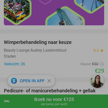
favorite_border
Wimperbehandeling naar keuze
42%
Beauty Lounge Audrey Laserinstituut
9.4
star
Staden
Verkocht: 26
€50
Regulier
€29
favorite_border
close
OPEN IN APP
Pedicure- of manicurebehandeling + gellak
55%
Boek nu voor €125
Beauty Lounge Audrey Laserinstituut
9.4
star
hotel
shopping_cart
Boek nu
navigate_next
per kamer, per nacht
Staden