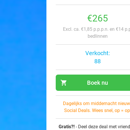
€265
Excl. ca. €1,85 p.p.p.n. en €14 p.
bedlinnen
Verkocht:
88
shopping_cart
Boek nu
navi
Dagelijks om middernacht nieuw
Social Deals. Wees snel, op = op
Gratis?!
- Deel deze deal met vrien