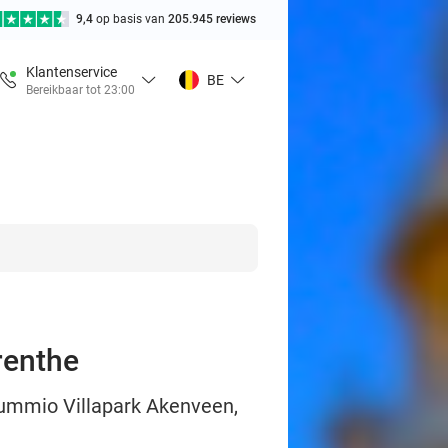
9,4
op basis van
205.945 reviews
Klantenservice
BE
Bereikbaar tot 23:00
renthe
Summio Villapark Akenveen,