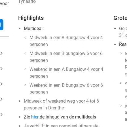
Tynaarlo
 voor
Highlights
Grote
l
Multideal:
Gel
31 
Midweek in een A Bungalow 4 voor 4
personen
Res
ard_arrow_right
Midweek in een B bungalow 6 voor 6
r
personen
t
R
ard_arrow_right
Weekend in een A Bungalow 4 voor 4
o
personen
v
ard_arrow_right
Weekend in een B bungalow 6 voor 6
g
personen
v
ard_arrow_right
Midweek of weekend weg voor 4 tot 6
j
personen in Drenthe
a
ard_arrow_right
Zie
hier
de inhoud van de multideals
Je verblijft in een compleet uitgeruste