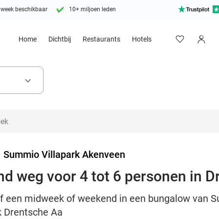
 week beschikbaar
10+ miljoen leden
Home
Dichtbij
Restaurants
Hotels
keyboard_arrow_down
>
Summio Villapark Akenveen
d weg voor 4 tot 6 personen in D
lijf een midweek of weekend in een bungalow van 
k Drentsche Aa