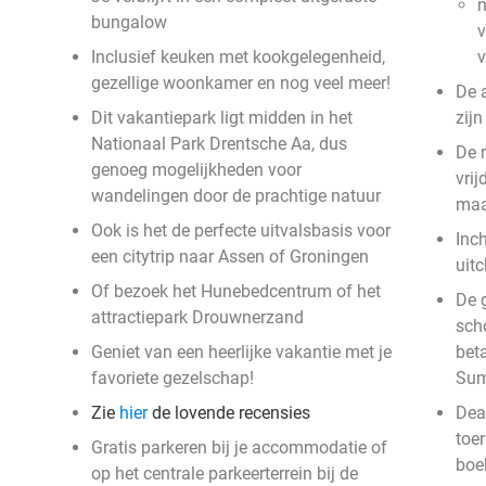
n
bungalow
v
Inclusief keuken met kookgelegenheid,
gezellige woonkamer en nog veel meer!
De 
Dit vakantiepark ligt midden in het
zij
Nationaal Park Drentsche Aa, dus
De 
genoeg mogelijkheden voor
vri
wandelingen door de prachtige natuur
ma
Ook is het de perfecte uitvalsbasis voor
Inc
een citytrip naar Assen of Groningen
uit
Of bezoek het Hunebedcentrum of het
De g
attractiepark Drouwnerzand
sch
Geniet van een heerlijke vakantie met je
beta
favoriete gezelschap!
Su
Zie
hier
de lovende recensies
Deal
toer
Gratis parkeren bij je accommodatie of
boe
op het centrale parkeerterrein bij de