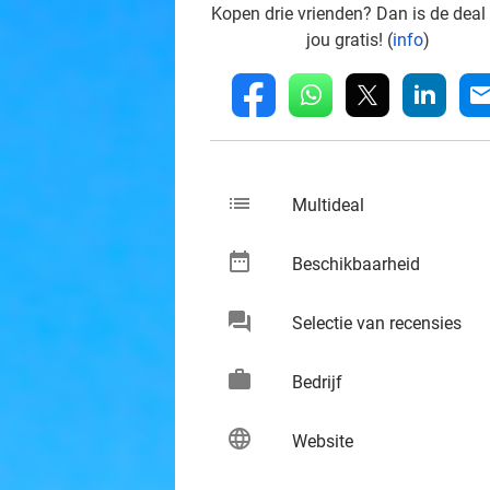
Kopen drie vrienden? Dan is de deal
jou gratis! (
info
)
whatsapp
linkedin
fb
mai
list
keybo
Multideal
date_range
keybo
Beschikbaarheid
chat
keybo
Selectie van recensies
work
keybo
Bedrijf
language
keybo
Website