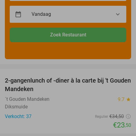
Zoek Restaurant
favorite_border
2-gangenlunch of -diner à la carte bij 't Gouden
32%
Mandeken
´t Gouden Mandeken
9.7
star
Diksmuide
Verkocht: 37
€34
,50
Regulier
€23
,50
favorite_border