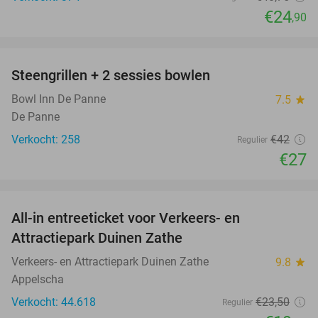
€24
,90
favorite_border
Steengrillen + 2 sessies bowlen
36%
Bowl Inn De Panne
7.5
star
De Panne
Verkocht: 258
€42
Regulier
€27
favorite_border
All-in entreeticket voor Verkeers- en
15%
Attractiepark Duinen Zathe
Verkeers- en Attractiepark Duinen Zathe
9.8
star
Appelscha
Verkocht: 44.618
€23
,50
Regulier