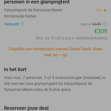
personen in een glampingtent
Vakantiepark de Italiaanse Meren
9.6
star
Winterswijk Kotten
Verkocht: 7
€445
Regulier
€309
Excl. ca. €1,60 p.p.p.n. toeristenbelasting
Dagelijks om middernacht nieuwe Social Deals. Wees
snel, op = op!
In het kort
Voor max. 7 personen: 3 of 4 overnachtingen (midweek) in
stijl met een luxe glampingtent bij Vakantiepark de
Italiaanse Meren nabij de Duitse grens
Reserveer jouw deal