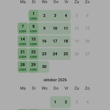
Ma
Di
Wo
Do
Vr
Za
Zo
1
2
3
4
5
6
€309
7
8
9
10
11
12
13
€309
€309
14
15
16
17
18
19
20
€309
€309
21
22
23
24
25
26
27
€309
€309
28
29
30
€309
€309
oktober 2026
Ma
Di
Wo
Do
Vr
Za
Zo
1
2
3
4