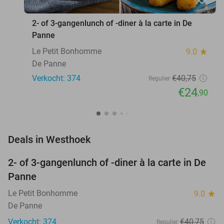
2- of 3-gangenlunch of -diner à la carte in De
Panne
Le Petit Bonhomme
9.0
star
De Panne
Verkocht: 374
€40
,75
Regulier
€24
,90
favorite_border
Deals in Westhoek
2- of 3-gangenlunch of -diner à la carte in De
39%
Panne
Le Petit Bonhomme
9.0
star
De Panne
Verkocht: 374
€40
,75
Regulier