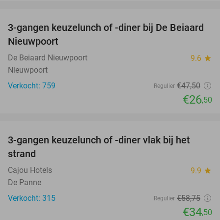
favorite_border
3-gangen keuzelunch of -diner bij De Beiaard
44%
Nieuwpoort
De Beiaard Nieuwpoort
9.6
star
Nieuwpoort
Verkocht: 759
€47
,50
Regulier
€26
,50
favorite_border
3-gangen keuzelunch of -diner vlak bij het
41%
strand
Cajou Hotels
9.9
star
De Panne
Verkocht: 315
€58
,75
Regulier
€34
,50