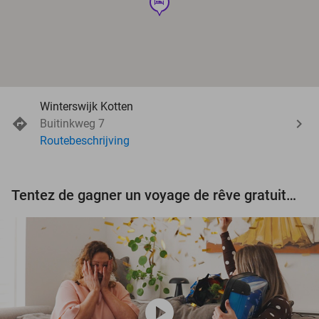
hotel
Winterswijk Kotten
Buitinkweg 7
Routebeschrijving
Tentez de gagner un voyage de rêve gratuit d'une valeur de 3.000 € !
play_circle