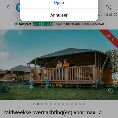
Open
10+ miljoen leden
Annuleer
Bereikbaar tot 23:00
9,4
op basis van
205.807 reviews
Ontdek 15.000+ deals
7 dagen per week beschikbaar
31%
10+ miljoen leden
favorite_border
Midweekse overnachting(en) voor max. 7