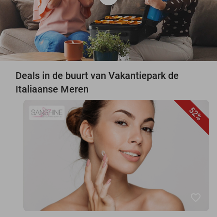
Deals in de buurt van Vakantiepark de
Italiaanse Meren
52%
favorite_border