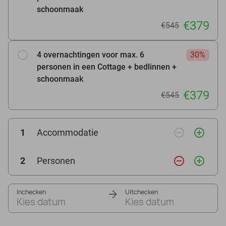
schoonmaak
€379
€545
4 overnachtingen voor max. 6
30%
personen in een Cottage + bedlinnen +
schoonmaak
€379
€545
remove_circle_outline
add_circle_outline
1
Accommodatie
remove_circle_outline
add_circle_outline
2
Personen
Inchecken
Uitchecken
Kies datum
Kies datum