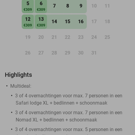
5
6
7
8
9
10
11
€309
€309
12
13
14
15
16
17
18
€309
€309
19
20
21
22
23
24
25
26
27
28
29
30
31
Highlights
Multideal:
3 of 4 overnachtingen voor max. 7 personen in een
Safari lodge XL + bedlinnen + schoonmaak
3 of 4 overnachtingen voor max. 7 personen in een
Nomad XL + bedlinnen + schoonmaak
3 of 4 overnachtingen voor max. 5 personen in een