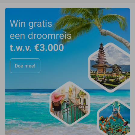
Win gratis
een droomreis
t.w.v. €3.000
Doe mee!