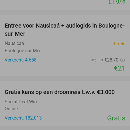
€19
,99
favorite_border
Entree voor Nausicaá + audiogids in Boulogne-
27%
sur-Mer
Nausicaá
9.5
star
Boulogne-sur-Mer
Verkocht: 4.658
€28
,70
Regulier
€21
favorite_border
Gratis kans op een droomreis t.w.v. €3.000
Social Deal Win
Online
Gratis
Verkocht: 182.013
favorite_border