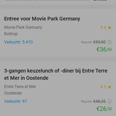
favorite_border
Entree voor Movie Park Germany
38%
Movie Park Germany
9.4
star
Bottrop
Verkocht: 5.410
€59
,90
Regulier
€36
,90
favorite_border
3-gangen keuzelunch of -diner bij Entre Terre
45%
et Mer in Oostende
Entre Terre et Mer
8.5
star
Oostende
Verkocht: 97
€48
,35
Regulier
€26
,50