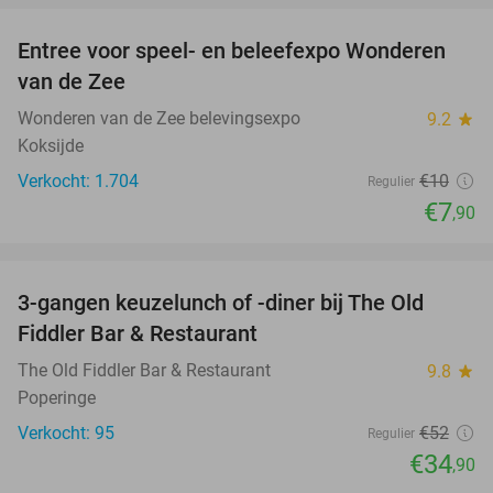
Entree voor speel- en beleefexpo Wonderen
21%
van de Zee
Wonderen van de Zee belevingsexpo
9.2
star
Koksijde
Verkocht: 1.704
€10
Regulier
€7
,90
favorite_border
3-gangen keuzelunch of -diner bij The Old
33%
Fiddler Bar & Restaurant
The Old Fiddler Bar & Restaurant
9.8
star
Poperinge
Verkocht: 95
€52
Regulier
€34
,90