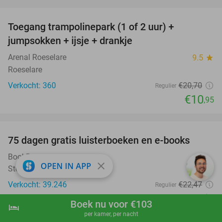
favorite_border
Toegang trampolinepark (1 of 2 uur) +
47%
jumpsokken + ijsje + drankje
Arenal Roeselare
9.5
star
Roeselare
Verkocht: 360
€20
,70
Regulier
€10
,95
favorite_border
100%
75 dagen gratis luisterboeken en e-books
BookBeat
close
OPEN IN APP
Stockholm
Verkocht: 39.246
€22
,47
Regulier
Gratis
Boek nu voor €103
hotel
shopping_cart
Boek nu
navigate_next
favorite_border
per kamer, per nacht