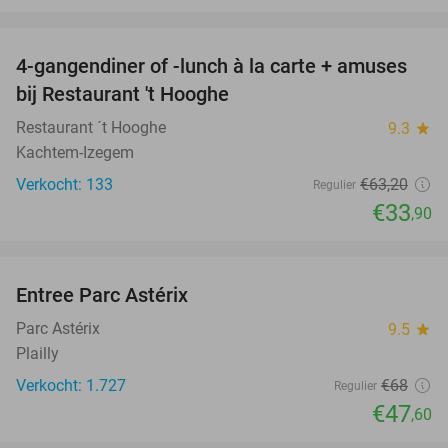
favorite_border
4-gangendiner of -lunch à la carte + amuses
46%
bij Restaurant 't Hooghe
Restaurant ´t Hooghe
9.3
star
Kachtem-Izegem
Verkocht: 133
€63
,20
Regulier
€33
,90
favorite_border
Entree Parc Astérix
30%
Parc Astérix
9.5
star
Plailly
Verkocht: 1.727
€68
Regulier
€47
,60