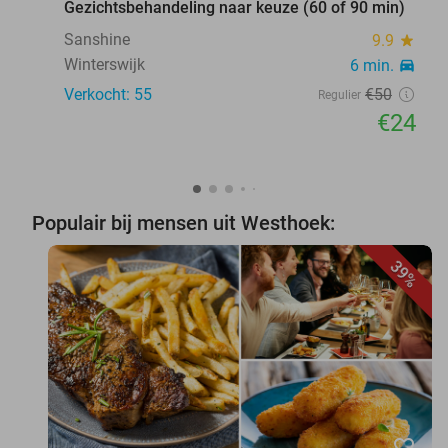
Gezichtsbehandeling naar keuze (60 of 90 min)
Sanshine
9.9
star
Winterswijk
6 min.
directions_car
Verkocht: 55
€50
Regulier
€24
Populair bij mensen uit Westhoek:
39%
favorite_border