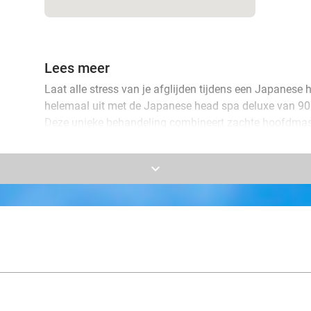
Lees meer
Laat alle stress van je afglijden tijdens een Japanese
helemaal uit met de Japanese head spa deluxe van 90
Deze unieke behandeling combineert zachte hoofdm
technieken die de doorbloeding stimuleren en spannin
keyboard_arrow_down
Terwijl warme stromen water en verzorgende producten
een diepe rust die zowel je lichaam als geest kalmeert
laden en jezelf een luxe verwenmoment te gunnen.