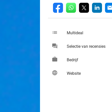
whatsapp
linkedin
fb
mai
list
keybo
Multideal
chat
keybo
Selectie van recensies
work
keybo
Bedrijf
language
keybo
Website