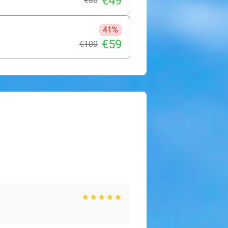
€49
€80
41%
€59
€100