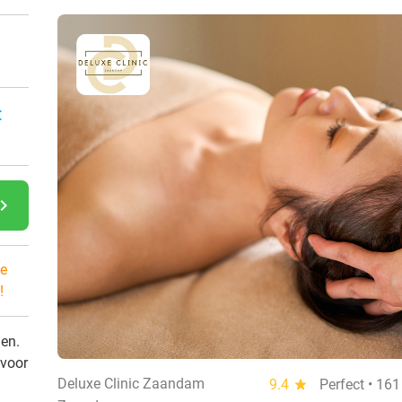
:
gate_next
e
!
den.
 voor
Deluxe Clinic Zaandam
9.4
star
Perfect • 16