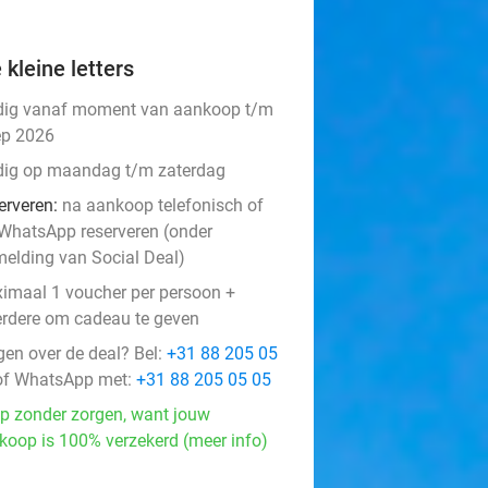
 kleine letters
dig vanaf moment van aankoop t/m
ep 2026
dig op maandag t/m zaterdag
erveren:
na aankoop telefonisch of
 WhatsApp reserveren (onder
melding van Social Deal)
imaal 1 voucher per persoon +
rdere om cadeau te geven
gen over de deal? Bel:
+31 88 205 05
f WhatsApp met:
+31 88 205 05 05
p zonder zorgen, want jouw
koop is 100% verzekerd (meer info)