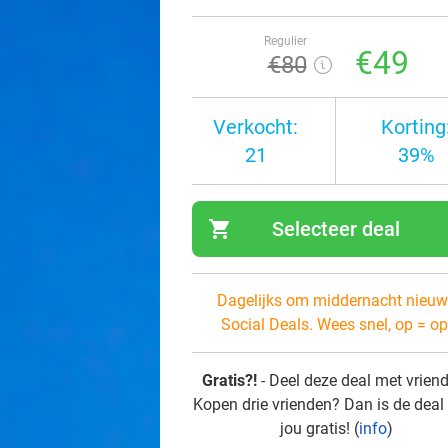
Regulier
€49
€80
Verkocht:
Korting
21
39%
shopping_cart
Selecteer deal
navi
Dagelijks om middernacht nieuw
Social Deals. Wees snel, op = op
Gratis?!
- Deel deze deal met vrien
Kopen drie vrienden? Dan is de deal
jou gratis! (
info
)