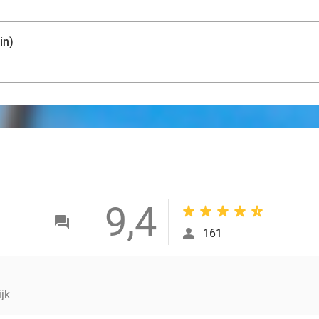
in)
9,4
161
ijk