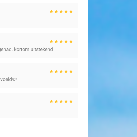
 gehad. kortom uitstekend
evoeld🫶