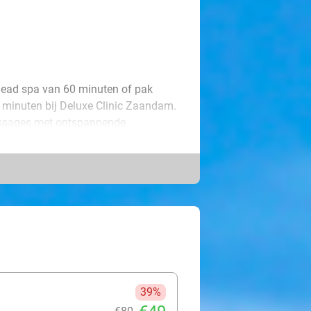
 head spa van 60 minuten of pak
 minuten bij Deluxe Clinic Zaandam.
assages met ontspannende
g verminderen.
 je hoofdhuid verwennen, ervaar je
. Perfect om even helemaal op te
39%