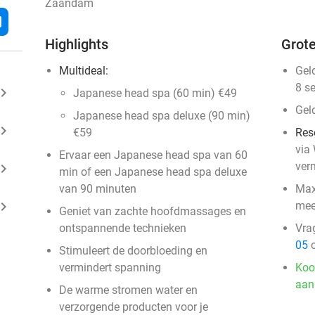
Zaandam
l
Highlights
Grote
Multideal:
Gel
8 s
ard_arrow_right
Japanese head spa (60 min) €49
Gel
Japanese head spa deluxe (90 min)
ard_arrow_right
€59
Res
via
Ervaar een Japanese head spa van 60
ver
ard_arrow_right
min of een Japanese head spa deluxe
van 90 minuten
Max
ard_arrow_right
mee
Geniet van zachte hoofdmassages en
ontspannende technieken
Vra
05
o
Stimuleert de doorbloeding en
vermindert spanning
Koo
aan
De warme stromen water en
verzorgende producten voor je