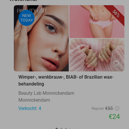
56%
NEW
TODAY
favorite_border
Wimper-, wenkbrauw-, BIAB- of Brazilian wax-
behandeling
Beauty Lab Monnickendam
Monnickendam
Verkocht: 4
€55
Regulier
€24