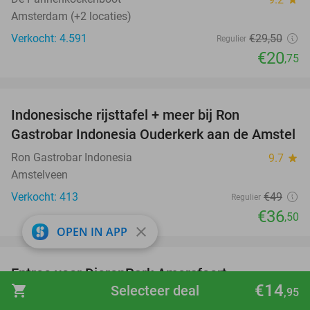
Amsterdam (+2 locaties)
Verkocht: 4.591
€29
,50
Regulier
€20
,75
favorite_border
Indonesische rijsttafel + meer bij Ron
26%
Gastrobar Indonesia Ouderkerk aan de Amstel
Ron Gastrobar Indonesia
9.7
star
Amstelveen
Verkocht: 413
€49
Regulier
€36
,50
close
OPEN IN APP
favorite_border
Entree voor DierenPark Amersfoort
24%
€14
shopping_cart
Selecteer deal
,95
DierenPark Amersfoort
9.4
star