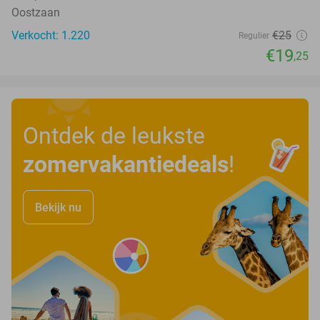
Oostzaan
Verkocht: 1.220
€25
Regulier
€19
,25
Ontdek de leukste
zomervakantiedeals
!
Bekijk nu