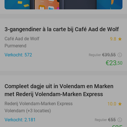
favorite_border
3-gangendiner à la carte bij Café Aad de Wolf
41%
Café Aad de Wolf
9.8
star
Purmerend
Verkocht: 572
€39
,55
Regulier
€23
,50
favorite_border
Compleet dagje uit in Volendam en Marken
55%
met Rederij Volendam-Marken Express
Rederij Volendam-Marken Express
10.0
star
Volendam (+3 locaties)
Verkocht: 2.181
€55
Regulier