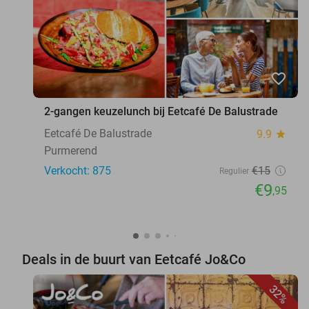
favorite_border
2-gangen keuzelunch bij Eetcafé De Balustrade
Eetcafé De Balustrade
9.9
star
Purmerend
Verkocht: 875
€15
Regulier
€9
,95
Deals in de buurt van Eetcafé Jo&Co
32%