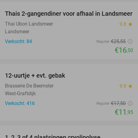
Thais 2-gangendiner voor afhaal in Landsmeer
35%
Thai Ubon Landsmeer
9.8
star
Landsmeer
Verkocht: 84
€25
,55
Regulier
€16
,50
favorite_border
12-uurtje + evt. gebak
32%
Brasserie De Beemster
9.9
star
West-Graftdijk
Verkocht: 416
€17
,50
Regulier
€11
,95
favorite_border
1, 2, 3 of 4 plaatsingen cryolipolyse