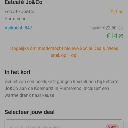
Eetcafé Jo&Co
Eetcafé Jo&Co
9.9
star
Purmerend
Verkocht: 847
€22
,50
Regulier
€14
,95
Dagelijks om middernacht nieuwe Social Deals. Wees
snel, op = op!
In het kort
Geniet van een heerlijke 2-gangen keuzelunch bij Eetcafé
Jo&Co aan de Koemarkt in Purmerend: inclusief een
warme drank naar keuze
Selecteer jouw deal
Early bird (snelle kopers)
38%