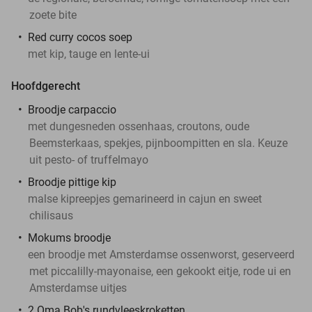
zoete bite
Red curry cocos soep
met kip, tauge en lente-ui
Hoofdgerecht
Broodje carpaccio
met dungesneden ossenhaas, croutons, oude
Beemsterkaas, spekjes, pijnboompitten en sla. Keuze
uit pesto- of truffelmayo
Broodje pittige kip
malse kipreepjes gemarineerd in cajun en sweet
chilisaus
Mokums broodje
een broodje met Amsterdamse ossenworst, geserveerd
met piccalilly-mayonaise, een gekookt eitje, rode ui en
Amsterdamse uitjes
2 Oma Bob's rundvleeskroketten