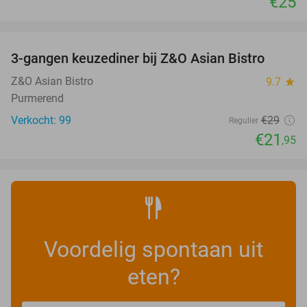
€25
favorite_border
3-gangen keuzediner bij Z&O Asian Bistro
24%
Z&O Asian Bistro
9.7
star
Purmerend
Verkocht: 99
€29
Regulier
€21
,95
Voordelig spontaan uit
eten?