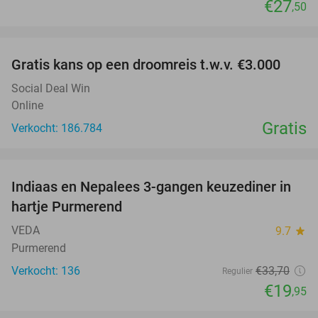
€27
,50
favorite_border
Gratis kans op een droomreis t.w.v. €3.000
Social Deal Win
Online
Gratis
Verkocht: 186.784
favorite_border
Indiaas en Nepalees 3-gangen keuzediner in
41%
hartje Purmerend
VEDA
9.7
star
Purmerend
Verkocht: 136
€33
,70
Regulier
€19
,95
favorite_border