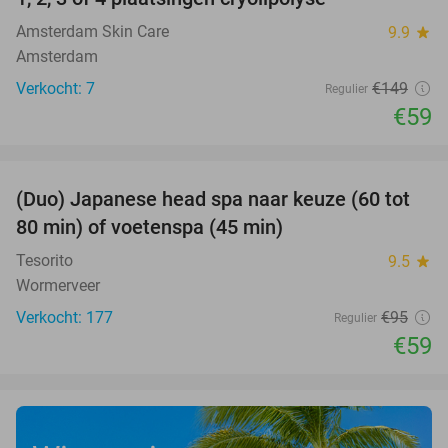
60%
Amsterdam Skin Care
9.9
star
Amsterdam
Verkocht: 7
€149
Regulier
€59
favorite_border
(Duo) Japanese head spa naar keuze (60 tot
38%
80 min) of voetenspa (45 min)
Tesorito
9.5
star
Wormerveer
Verkocht: 177
€95
Regulier
€59