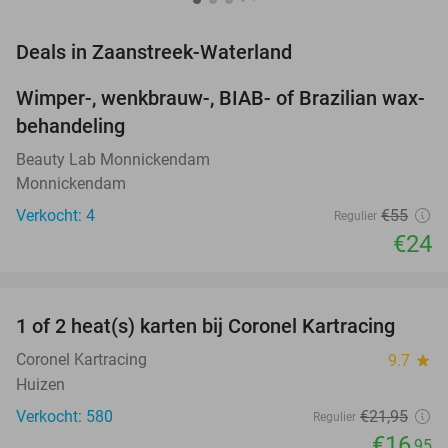
favorite_border
Deals in Zaanstreek-Waterland
Wimper-, wenkbrauw-, BIAB- of Brazilian wax-
56%
NEW
behandeling
TODAY
Beauty Lab Monnickendam
Monnickendam
Verkocht: 4
€55
Regulier
€24
favorite_border
1 of 2 heat(s) karten bij Coronel Kartracing
23%
NEW
TODAY
Coronel Kartracing
9.7
star
Huizen
Verkocht: 580
€21
,95
Regulier
€16
,95