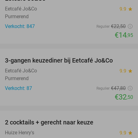
Eetcafé Jo&Co
9.9
star
Purmerend
Verkocht: 847
€22
,50
Regulier
€14
,95
favorite_border
3-gangen keuzediner bij Eetcafé Jo&Co
32%
Eetcafé Jo&Co
9.9
star
Purmerend
Verkocht: 87
€47
,80
Regulier
€32
,50
favorite_border
2 cocktails + gerecht naar keuze
42%
Huize Henry's
9.9
star