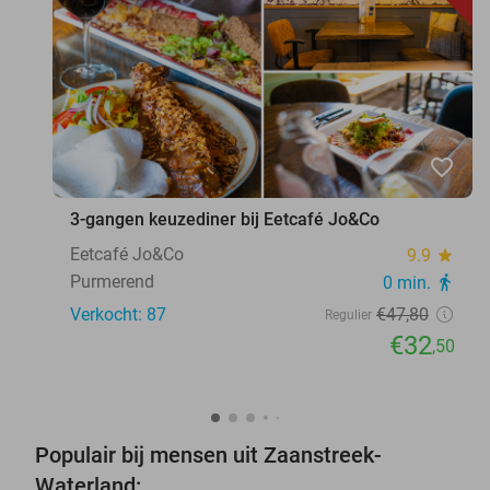
favorite_border
3-gangen keuzediner bij Eetcafé Jo&Co
Eetcafé Jo&Co
9.9
star
Purmerend
0 min.
directions_walk
Verkocht: 87
€47
,80
Regulier
€32
,50
Populair bij mensen uit Zaanstreek-
Waterland: