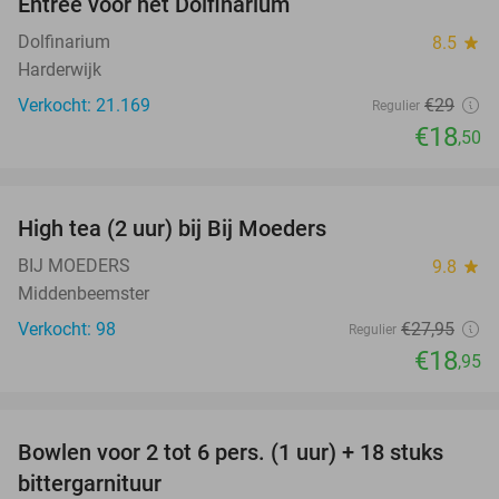
Entree voor het Dolfinarium
36%
Dolfinarium
8.5
star
Harderwijk
Verkocht: 21.169
€29
Regulier
€18
,50
favorite_border
High tea (2 uur) bij Bij Moeders
32%
BIJ MOEDERS
9.8
star
Middenbeemster
Verkocht: 98
€27
,95
Regulier
€18
,95
favorite_border
Bowlen voor 2 tot 6 pers. (1 uur) + 18 stuks
33%
bittergarnituur