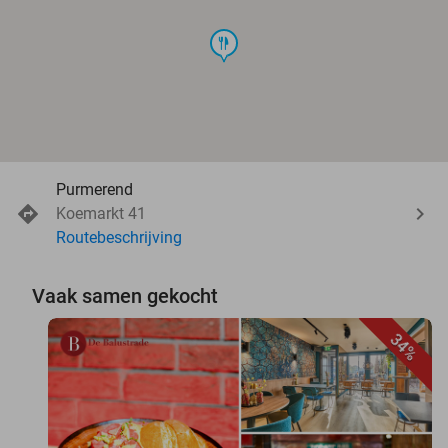
food
Purmerend
Koemarkt 41
Routebeschrijving
Vaak samen gekocht
34%