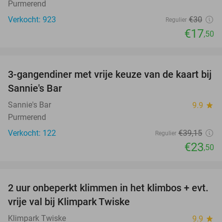
Purmerend
Verkocht: 923
€30
Regulier
€17
,50
favorite_border
3-gangendiner met vrije keuze van de kaart bij
40%
Sannie's Bar
Sannie's Bar
9.9
star
Purmerend
Verkocht: 122
€39
,15
Regulier
€23
,50
favorite_border
2 uur onbeperkt klimmen in het klimbos + evt.
23%
vrije val bij Klimpark Twiske
Klimpark Twiske
9.9
star