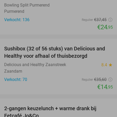
Bowling Split Purmerend
Purmerend
Verkocht: 136
€37
,45
Regulier
€24
,95
favorite_border
Sushibox (32 of 56 stuks) van Delicious and
58%
Healthy voor afhaal of thuisbezorgd
Delicious and Healthy Zaanstreek
8.4
star
Zaandam
Verkocht: 70
€35
,60
Regulier
€14
,95
favorite_border
2-gangen keuzelunch + warme drank bij
34%
Eetcafé Jo&Co