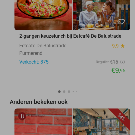
favorite_border
2-gangen keuzelunch bij Eetcafé De Balustrade
Eetcafé De Balustrade
9.9
star
Purmerend
Verkocht: 875
€15
Regulier
€9
,95
Anderen bekeken ook
34%