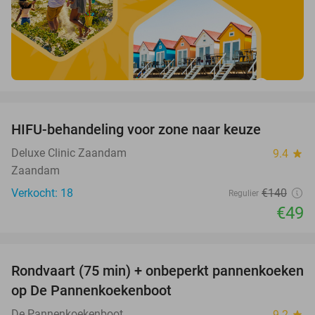
favorite_border
HIFU-behandeling voor zone naar keuze
65%
Deluxe Clinic Zaandam
9.4
star
Zaandam
Verkocht: 18
€140
Regulier
€49
favorite_border
Rondvaart (75 min) + onbeperkt pannenkoeken
30%
op De Pannenkoekenboot
De Pannenkoekenboot
9.2
star