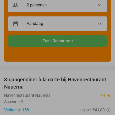
Zoek Restaurant
favorite_border
3-gangendiner à la carte bij Havenrestaurant
34%
Nauerna
Havenrestaurant Nauerna
9.4
star
Assendelft
Verkocht: 158
€41
,80
Regulier