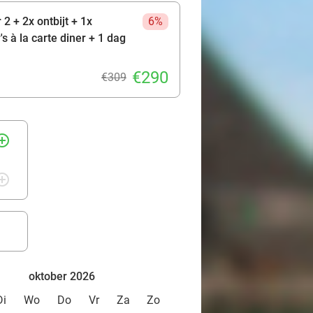
2 + 2x ontbijt + 1x
6%
s à la carte diner + 1 dag
€290
€309
rcle_outline
rcle_outline
oktober 2026
Di
Wo
Do
Vr
Za
Zo