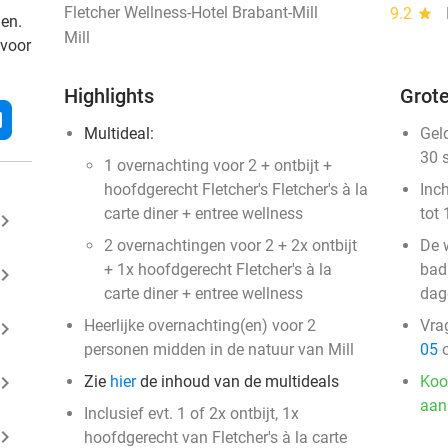
Fletcher Wellness-Hotel Brabant-Mill
9.2
star
den.
Mill
 voor
Highlights
Grote
l
Multideal:
Gel
30 
1 overnachting voor 2 + ontbijt +
hoofdgerecht Fletcher's Fletcher's à la
Inc
carte diner + entree wellness
tot 
ard_arrow_right
2 overnachtingen voor 2 + 2x ontbijt
De w
+ 1x hoofdgerecht Fletcher's à la
badk
ard_arrow_right
carte diner + entree wellness
dag
Heerlijke overnachting(en) voor 2
Vra
ard_arrow_right
personen midden in de natuur van Mill
05
o
ard_arrow_right
Zie
hier
de inhoud van de multideals
Koo
aan
Inclusief evt. 1 of 2x ontbijt, 1x
ard_arrow_right
hoofdgerecht van Fletcher's à la carte