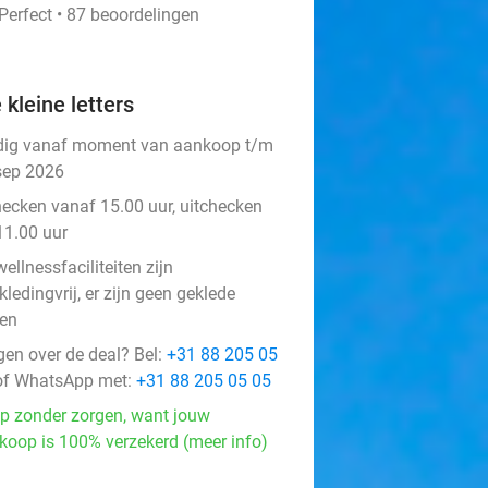
Perfect • 87 beoordelingen
 kleine letters
dig vanaf moment van aankoop t/m
sep 2026
hecken vanaf 15.00 uur, uitchecken
11.00 uur
ellnessfaciliteiten zijn
ledingvrij, er zijn geen geklede
en
gen over de deal? Bel:
+31 88 205 05
f WhatsApp met:
+31 88 205 05 05
p zonder zorgen, want jouw
koop is 100% verzekerd (meer info)