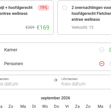
bijt + hoofdgerecht
19%
2 overnachtingen voor 
+ entree wellness
hoofdgerecht Fletcher'
entree wellness
€169
€209
Verkocht: 15
remove_circle_outline
add_ci
Kamer
remove_circle_outline
add_ci
Personen
hecken
Uitchecken
es datum
Kies datum
september 2026
Za
Zo
Ma
Di
Wo
Do
Vr
Za
Zo
Ma