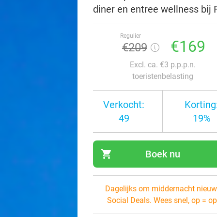
diner en entree wellness bij
Regulier
€169
€209
Excl. ca. €3 p.p.p.n.
toeristenbelasting
Verkocht:
Korting
49
19%
shopping_cart
Boek nu
navi
Dagelijks om middernacht nieuw
Social Deals. Wees snel, op = op