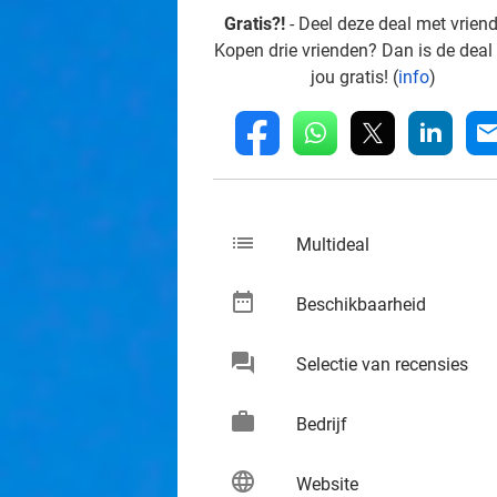
Gratis?!
- Deel deze deal met vrien
Kopen drie vrienden? Dan is de deal
jou gratis! (
info
)
whatsapp
linkedin
fb
mai
list
keybo
Multideal
date_range
keybo
Beschikbaarheid
chat
keybo
Selectie van recensies
work
keybo
Bedrijf
language
keybo
Website