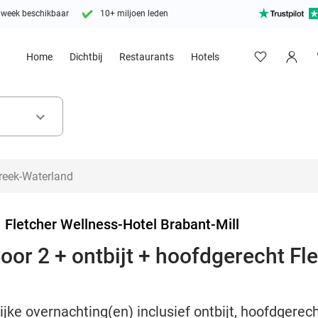
 week beschikbaar
10+ miljoen leden
Home
Dichtbij
Restaurants
Hotels
keyboard_arrow_down
>
Fletcher Wellness-Hotel Brabant-Mill
or 2 + ontbijt + hoofdgerecht Flet
ijke overnachting(en) inclusief ontbijt, hoofdgerech