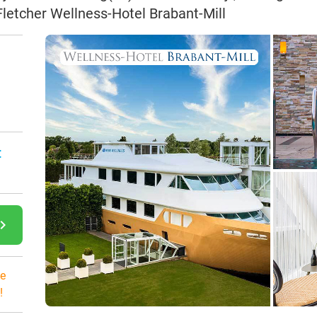
 Fletcher Wellness-Hotel Brabant-Mill
:
gate_next
e
!