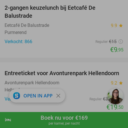
2-gangen keuzelunch bij Eetcafé De
34%
Balustrade
Eetcafé De Balustrade
9.9
star
Purmerend
Verkocht: 866
€15
Regulier
€9
,95
favorite_border
Entreeticket voor Avonturenpark Hellendoorn
41%
Avonturenpark Hellendoorn
9.2
star
Hellendoorn
close
OPEN IN APP
Verkocht: 32.624
€32
,95
Regulier
€19
,50
Boek nu voor €169
hotel
shopping_cart
Boek nu
navigate_next
per kamer, per nacht