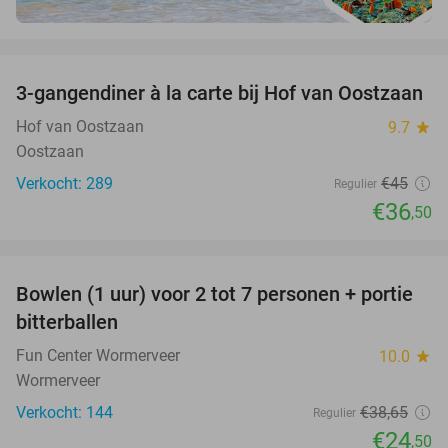
favorite_border
3-gangendiner à la carte bij Hof van Oostzaan
19%
Hof van Oostzaan
9.7
star
Oostzaan
Verkocht: 289
€45
Regulier
€36
,50
favorite_border
Bowlen (1 uur) voor 2 tot 7 personen + portie
37%
bitterballen
Fun Center Wormerveer
10.0
star
Wormerveer
Verkocht: 144
€38
,65
Regulier
€24
,50