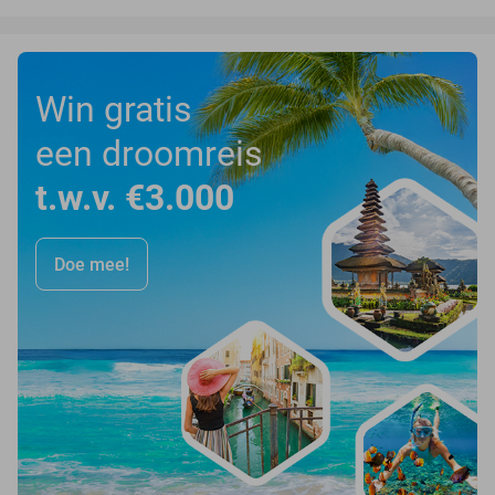
Win gratis
een droomreis
t.w.v. €3.000
Doe mee!