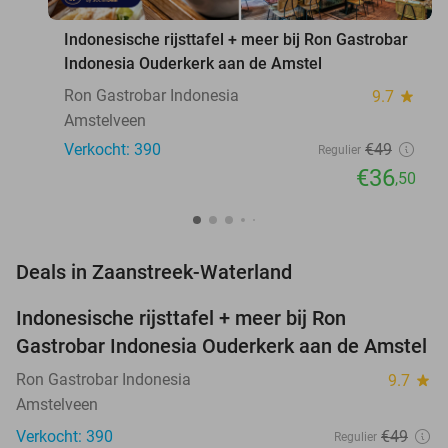
Indonesische rijsttafel + meer bij Ron Gastrobar
Indonesia Ouderkerk aan de Amstel
Ron Gastrobar Indonesia
9.7
star
Amstelveen
Verkocht: 390
€49
Regulier
€36
,50
favorite_border
Deals in Zaanstreek-Waterland
Indonesische rijsttafel + meer bij Ron
26%
Gastrobar Indonesia Ouderkerk aan de Amstel
Ron Gastrobar Indonesia
9.7
star
Amstelveen
Verkocht: 390
€49
Regulier