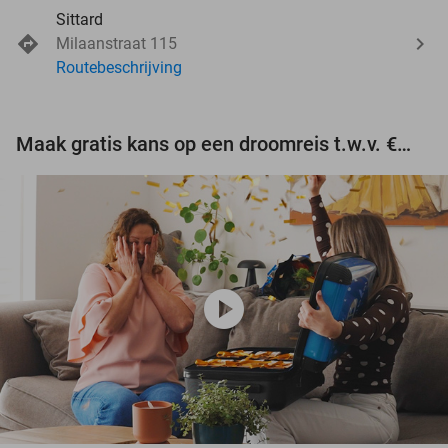
Sittard
Milaanstraat 115
Routebeschrijving
Maak gratis kans op een droomreis t.w.v. €3.000!
play_circle