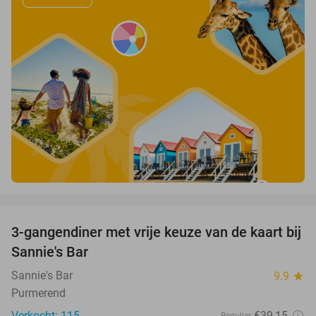
favorite_border
3-gangendiner met vrije keuze van de kaart bij
40%
Sannie's Bar
Sannie's Bar
9.9
star
Purmerend
Verkocht: 115
€39
,15
Regulier