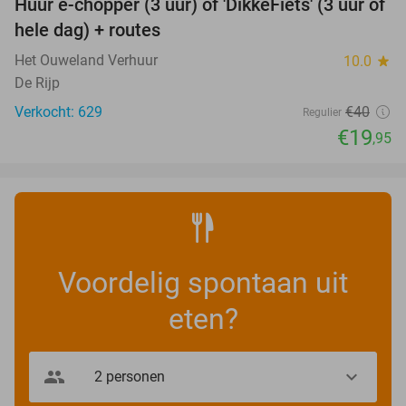
Huur e-chopper (3 uur) of 'DikkeFiets' (3 uur of
50%
hele dag) + routes
Het Ouweland Verhuur
10.0
star
De Rijp
Verkocht: 629
€40
Regulier
€19
,95
Voordelig spontaan uit
eten?