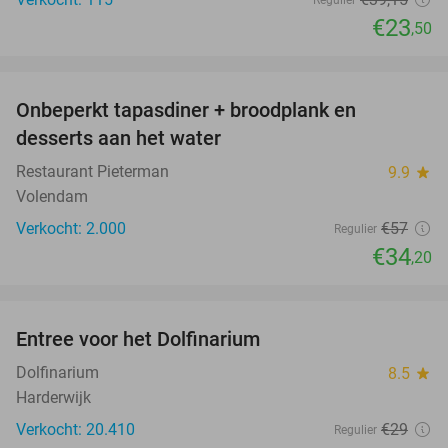
€23
,50
favorite_border
Onbeperkt tapasdiner + broodplank en
40%
SOLD
desserts aan het water
OUT
Restaurant Pieterman
9.9
star
Volendam
Verkocht: 2.000
€57
Regulier
€34
,20
favorite_border
Entree voor het Dolfinarium
36%
Dolfinarium
8.5
star
Harderwijk
Verkocht: 20.410
€29
Regulier