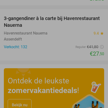
favorite_border
3-gangendiner à la carte bij Havenrestaurant
34%
Nauerna
Havenrestaurant Nauerna
9.4
star
Assendelft
Verkocht: 132
€41
,80
Regulier
€27
,50
Ontdek de leukste
zomervakantiedeals
!
Bekijk nu