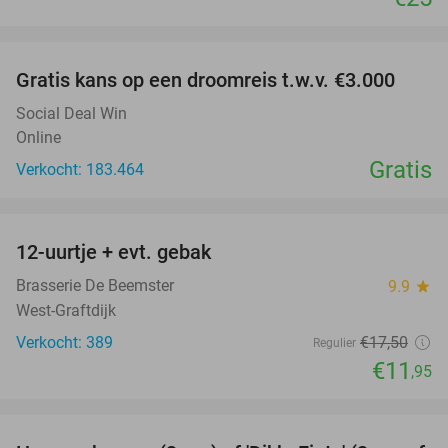
favorite_border
Gratis kans op een droomreis t.w.v. €3.000
Social Deal Win
Online
Gratis
Verkocht: 183.464
favorite_border
12-uurtje + evt. gebak
32%
Brasserie De Beemster
9.9
star
West-Graftdijk
Verkocht: 389
€17
,50
Regulier
€11
,95
favorite_border