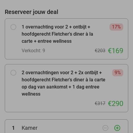
Reserveer jouw deal
1 overnachting voor 2 + ontbijt +
17%
hoofdgerecht Fletcher's diner à la
carte + entree wellness
€169
Verkocht: 9
€203
2 overnachtingen voor 2 + 2x ontbijt +
9%
hoofdgerecht Fletcher's diner à la carte
op dag van aankomst + 1 dag entree
wellness
€290
€317
remove_circle_outline
add_circle_outline
1
Kamer