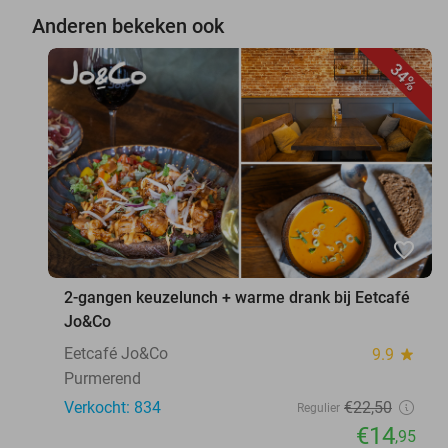
Anderen bekeken ook
34%
favorite_border
2-gangen keuzelunch + warme drank bij Eetcafé
Jo&Co
Eetcafé Jo&Co
9.9
star
Purmerend
Verkocht: 834
€22
,50
Regulier
€14
,95