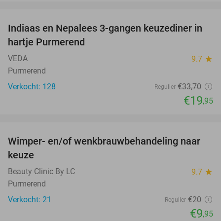
favorite_border
Indiaas en Nepalees 3-gangen keuzediner in
41%
hartje Purmerend
VEDA
9.7
star
Purmerend
Verkocht: 128
€33
,70
Regulier
€19
,95
favorite_border
Wimper- en/of wenkbrauwbehandeling naar
50%
keuze
Beauty Clinic By LC
9.7
star
Purmerend
Verkocht: 21
€20
Regulier
€9
,95