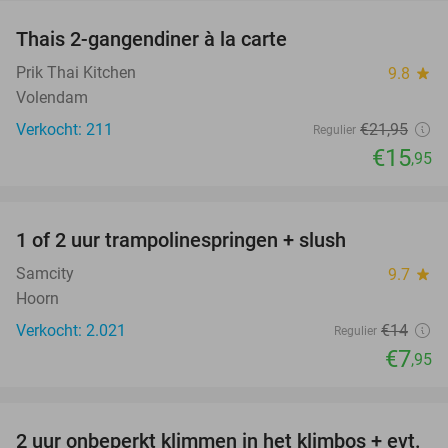
Thais 2-gangendiner à la carte
27%
Prik Thai Kitchen
9.8
star
Volendam
Verkocht: 211
€21
,95
Regulier
€15
,95
favorite_border
1 of 2 uur trampolinespringen + slush
43%
Samcity
9.7
star
Hoorn
Verkocht: 2.021
€14
Regulier
€7
,95
favorite_border
2 uur onbeperkt klimmen in het klimbos + evt.