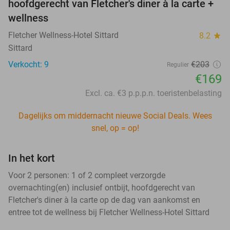
hoofdgerecht van Fletcher's diner à la carte +
wellness
Fletcher Wellness-Hotel Sittard
8.2
star
Sittard
Verkocht: 9
€203
Regulier
€169
Excl. ca. €3 p.p.p.n. toeristenbelasting
Dagelijks om middernacht nieuwe Social Deals. Wees
snel, op = op!
In het kort
Voor 2 personen: 1 of 2 compleet verzorgde
overnachting(en) inclusief ontbijt, hoofdgerecht van
Fletcher's diner à la carte op de dag van aankomst en
entree tot de wellness bij Fletcher Wellness-Hotel Sittard