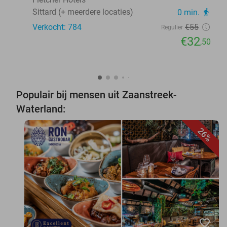
Sittard (+ meerdere locaties)
0 min.
directions_walk
Verkocht: 784
€55
Regulier
€32
,50
Populair bij mensen uit Zaanstreek-
Waterland:
26%
favorite_border