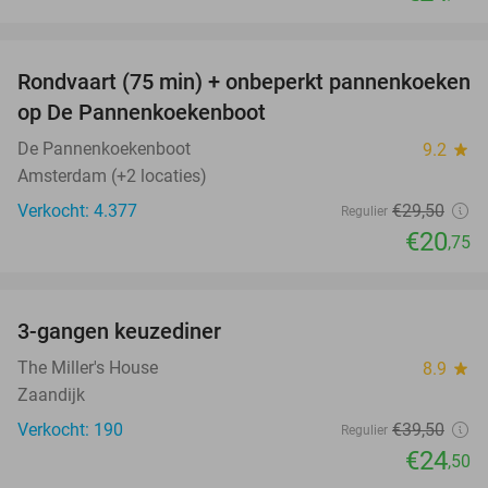
favorite_border
Rondvaart (75 min) + onbeperkt pannenkoeken
30%
op De Pannenkoekenboot
De Pannenkoekenboot
9.2
star
Amsterdam (+2 locaties)
Verkocht: 4.377
€29
,50
Regulier
€20
,75
favorite_border
3-gangen keuzediner
38%
The Miller's House
8.9
star
Zaandijk
Verkocht: 190
€39
,50
Regulier
€24
,50