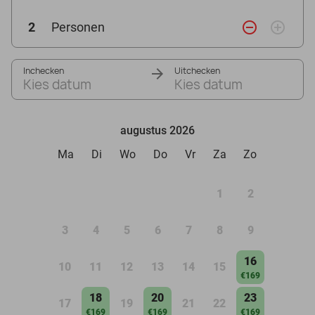
remove_circle_outline
add_circle_outline
2
Personen
Inchecken
Uitchecken
Kies datum
Kies datum
augustus 2026
Ma
Di
Wo
Do
Vr
Za
Zo
1
2
3
4
5
6
7
8
9
16
10
11
12
13
14
15
€169
18
20
23
17
19
21
22
€169
€169
€169