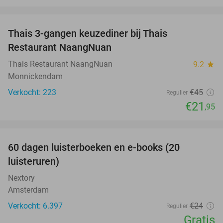
favorite_border
Thais 3-gangen keuzediner bij Thais
51%
Restaurant NaangNuan
Thais Restaurant NaangNuan
9.2
star
Monnickendam
Verkocht: 223
€45
Regulier
€21
,95
favorite_border
100%
60 dagen luisterboeken en e-books (20
luisteruren)
Nextory
Amsterdam
Verkocht: 6.397
€24
Regulier
Gratis