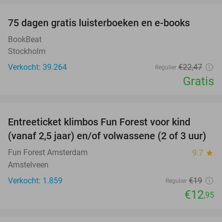
100%
75 dagen gratis luisterboeken en e-books
BookBeat
Stockholm
Verkocht: 39.264
€22
,47
Regulier
Gratis
favorite_border
Entreeticket klimbos Fun Forest voor kind
32%
(vanaf 2,5 jaar) en/of volwassene (2 of 3 uur)
Fun Forest Amsterdam
9.7
star
Amstelveen
Verkocht: 1.859
€19
Regulier
€12
,95
favorite_border