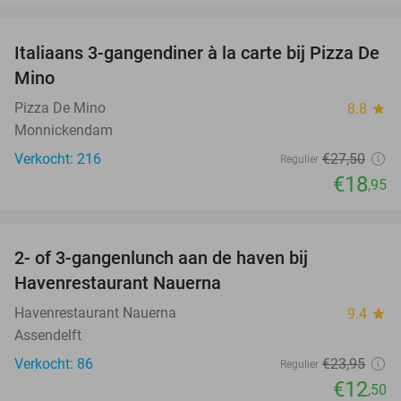
favorite_border
Italiaans 3-gangendiner à la carte bij Pizza De
31%
Mino
Pizza De Mino
8.8
star
Monnickendam
Verkocht: 216
€27
,50
Regulier
€18
,95
favorite_border
2- of 3-gangenlunch aan de haven bij
48%
Havenrestaurant Nauerna
Havenrestaurant Nauerna
9.4
star
Assendelft
Verkocht: 86
€23
,95
Regulier
€12
,50