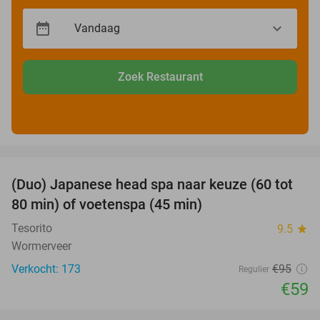
Zoek Restaurant
favorite_border
(Duo) Japanese head spa naar keuze (60 tot
38%
80 min) of voetenspa (45 min)
Tesorito
9.5
star
Wormerveer
Verkocht: 173
€95
Regulier
€59
favorite_border