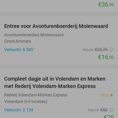
€36
,50
favorite_border
Entree voor Avonturenboerderij Molenwaard
27%
Avonturenboerderij Molenwaard
Groot-Ammers
Verkocht: 8.585
€22
,75
Regulier
€16
,50
favorite_border
Compleet dagje uit in Volendam en Marken
55%
met Rederij Volendam-Marken Express
Rederij Volendam-Marken Express
10.0
star
Volendam (+3 locaties)
Verkocht: 2.134
€55
Regulier
€25