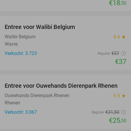
€18
,50
favorite_border
Entree voor Walibi Belgium
35%
Walibi Belgium
9.4
star
Wavre
Verkocht: 3.723
€57
Regulier
€37
favorite_border
Entree voor Ouwehands Dierenpark Rhenen
19%
Ouwehands Dierenpark Rhenen
9.5
star
Rhenen
Verkocht: 3.067
€31
,50
Regulier
€25
,50
favorite_border