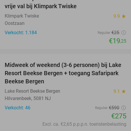
23%
vrije val bij Klimpark Twiske
Klimpark Twiske
9.9
star
Oostzaan
Verkocht: 1.184
€25
Regulier
€19
,25
favorite_border
Midweek of weekend (3-6 personen) bij Lake
53%
Resort Beekse Bergen + toegang Safaripark
Beekse Bergen
Lake Resort Beekse Bergen
9.1
star
Hilvarenbeek, 5081 NJ
Verkocht: 46
€590
Regulier
€275
Excl. ca. €2,65 p.p.p.n. toeristenbelasting