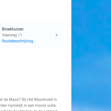
Broekhuizen
Veerweg 11
Routebeschrijving
ver de Maas? Bij Het Maashotel in
hten namelijk in een mooie suite,