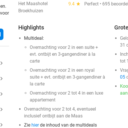
Het Maashotel
9.4
star
Perfect • 695 beoorde
den.
Broekhuizen
 voor
Highlights
Grote
l
Multideal:
Gel
31 
Overnachting voor 2 in een suite +
evt. ontbijt en 3-gangendiner à la
Inc
carte
tot 
ard_arrow_right
Overnachting voor 2 in een royal
Vra
suite + evt. ontbijt en 3-gangendiner à
05
o
ard_arrow_right
la carte
Koo
Overnachting voor 2 tot 4 in een luxe
aan
ard_arrow_right
appartement
ard_arrow_right
Overnachting voor 2 tot 4, eventueel
inclusief ontbijt aan de Maas
ard_arrow_right
Zie
hier
de inhoud van de multideals