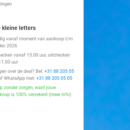
lingen
 kleine letters
dig vanaf moment van aankoop t/m
dec 2026
hecken vanaf 15.00 uur, uitchecken
11.00 uur
gen over de deal? Bel:
+31 88 205 05
f WhatsApp met:
+31 88 205 05 05
p zonder zorgen, want jouw
koop is 100% verzekerd (meer info)