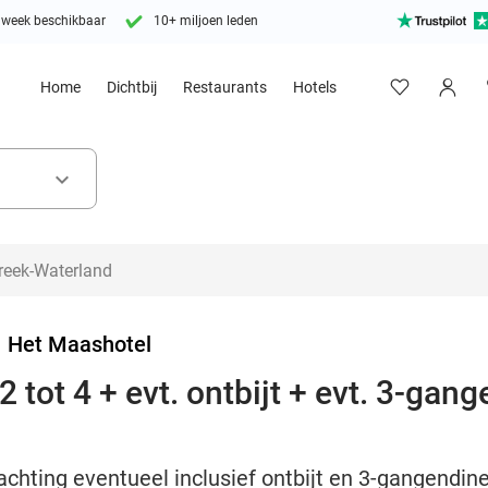
 week beschikbaar
10+ miljoen leden
Home
Dichtbij
Restaurants
Hotels
keyboard_arrow_down
>
Het Maashotel
 tot 4 + evt. ontbijt + evt. 3-gang
chting eventueel inclusief ontbijt en 3-gangendiner