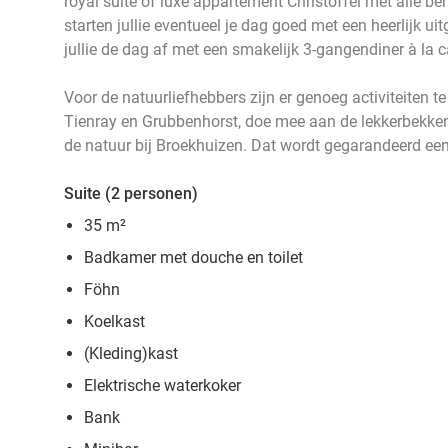
royal suite of luxe appartement Christoffel met alle ben
starten jullie eventueel je dag goed met een heerlijk uit
jullie de dag af met een smakelijk 3-gangendiner à la c
Voor de natuurliefhebbers zijn er genoeg activiteiten 
Tienray en Grubbenhorst, doe mee aan de lekkerbekke
de natuur bij Broekhuizen. Dat wordt gegarandeerd een 
Suite (2 personen)
35 m
²
Badkamer met douche en toilet
Föhn
Koelkast
(Kleding)kast
Elektrische waterkoker
Bank