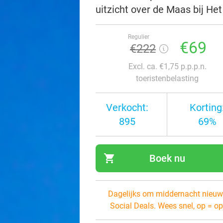
uitzicht over de Maas bij He
Regulier
€69
€222
Excl. ca. €1,75 p.p.p.n.
toeristenbelasting
Verkocht:
Korting
895
69%
shopping_cart
Boek nu
navi
Dagelijks om middernacht nieuw
Social Deals. Wees snel, op = op