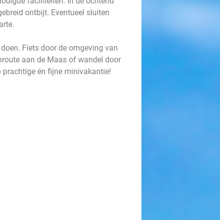
odigde faciliteiten. In de ochtend
gebreid ontbijt. Eventueel sluiten
arte.
te doen. Fiets door de omgeving van
nroute aan de Maas of wandel door
prachtige én fijne minivakantie!