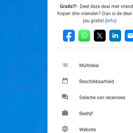
Gratis?!
- Deel deze deal met vrien
Kopen drie vrienden? Dan is de deal
jou gratis! (
info
)
whatsapp
linkedin
fb
mai
list
keybo
Multideal
date_range
keybo
Beschikbaarheid
chat
keybo
Selectie van recensies
work
keybo
Bedrijf
language
keybo
Website