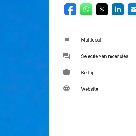
whatsapp
linkedin
fb
mai
list
keybo
Multideal
chat
keybo
Selectie van recensies
work
keybo
Bedrijf
language
keybo
Website