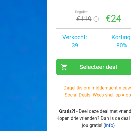
Regulier
€24
€119
Verkocht:
Korting
39
80%
shopping_cart
Selecteer deal
navi
Dagelijks om middernacht nieuw
Social Deals. Wees snel, op = op
Gratis?!
- Deel deze deal met vrien
Kopen drie vrienden? Dan is de deal
jou gratis! (
info
)