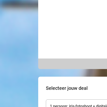
Selecteer jouw deal
1 persoon: iris-fotoshoot + digita