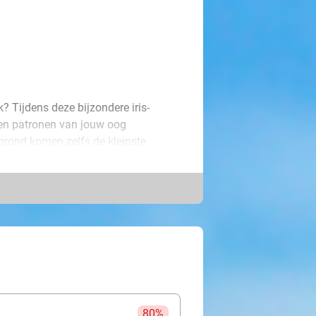
k? Tijdens deze bijzondere iris-
n en patronen van jouw oog
grond komen zelfs de kleinste
g een prachtige digitale foto van
. Maak een uniek kunstwerk met je
 zelfs met meerdere generaties van
jezelf, maar ook perfect als origineel
rdag, Moederdag of een andere
t niemand anders ter wereld heeft!
80%