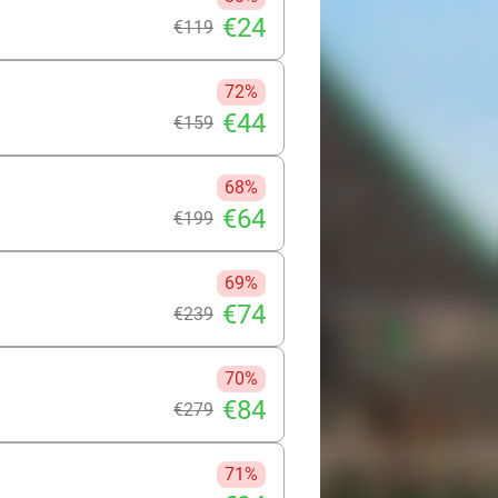
€24
€119
72%
€44
€159
68%
€64
€199
69%
€74
€239
70%
€84
€279
71%