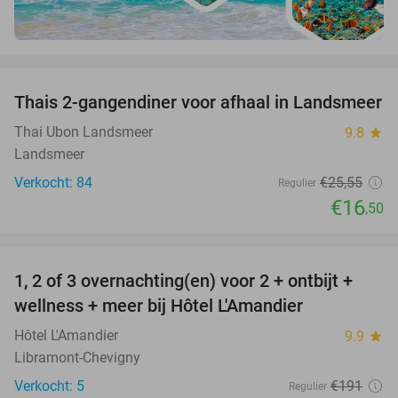
favorite_border
Thais 2-gangendiner voor afhaal in Landsmeer
35%
Thai Ubon Landsmeer
9.8
star
Landsmeer
Verkocht: 84
€25
,55
Regulier
€16
,50
favorite_border
1, 2 of 3 overnachting(en) voor 2 + ontbijt +
32%
NEW
wellness + meer bij Hôtel L'Amandier
TODAY
Hôtel L'Amandier
9.9
star
Libramont-Chevigny
Verkocht: 5
€191
Regulier