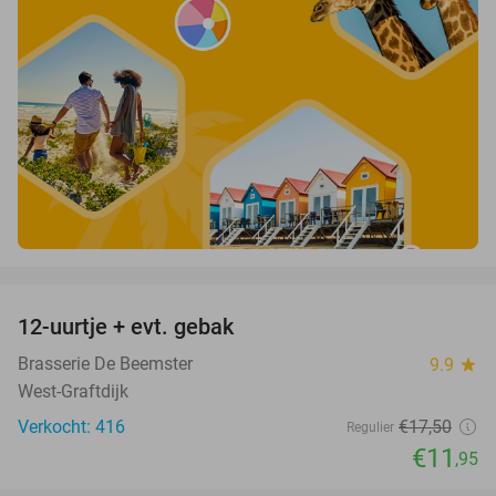
favorite_border
12-uurtje + evt. gebak
32%
Brasserie De Beemster
9.9
star
West-Graftdijk
Verkocht: 416
€17
,50
Regulier
€11
,95
favorite_border