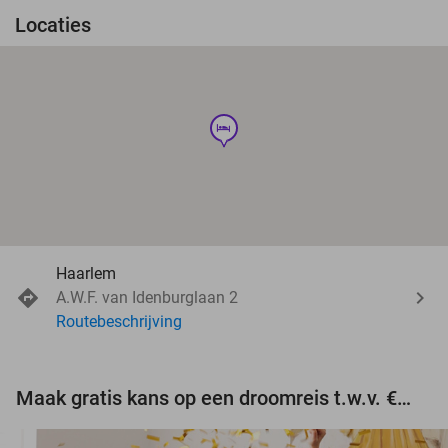
Locaties
hotel
Haarlem
A.W.F. van Idenburglaan 2
Routebeschrijving
Maak gratis kans op een droomreis t.w.v. €3.000!