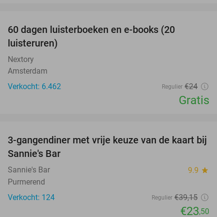
favorite_border
100%
60 dagen luisterboeken en e-books (20
luisteruren)
Nextory
Amsterdam
Verkocht: 6.462
€24
Regulier
Gratis
favorite_border
3-gangendiner met vrije keuze van de kaart bij
40%
Sannie's Bar
Sannie's Bar
9.9
star
Purmerend
Verkocht: 124
€39
,15
Regulier
€23
,50