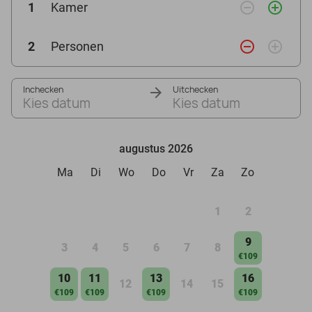
remove_circle_outline
add_circle_outline
1
Kamer
remove_circle_outline
add_circle_outline
2
Personen
Inchecken
Uitchecken
Kies datum
Kies datum
augustus 2026
Ma
Di
Wo
Do
Vr
Za
Zo
1
2
9
3
4
5
6
7
8
€109
10
11
13
16
12
14
15
€109
€109
€109
€109