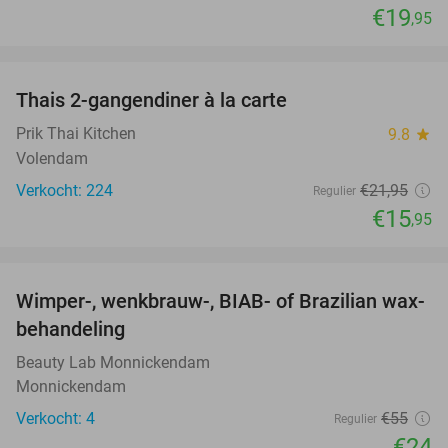
€19
,95
favorite_border
Thais 2-gangendiner à la carte
27%
Prik Thai Kitchen
9.8
star
Volendam
Verkocht: 224
€21
,95
Regulier
€15
,95
favorite_border
Wimper-, wenkbrauw-, BIAB- of Brazilian wax-
56%
behandeling
Beauty Lab Monnickendam
Monnickendam
Verkocht: 4
€55
Regulier
€24