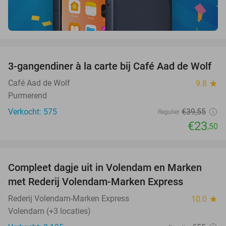
favorite_border
3-gangendiner à la carte bij Café Aad de Wolf
41%
Café Aad de Wolf
9.8
star
Purmerend
Verkocht: 575
€39
,55
Regulier
€23
,50
favorite_border
Compleet dagje uit in Volendam en Marken
55%
met Rederij Volendam-Marken Express
Rederij Volendam-Marken Express
10.0
star
Volendam (+3 locaties)