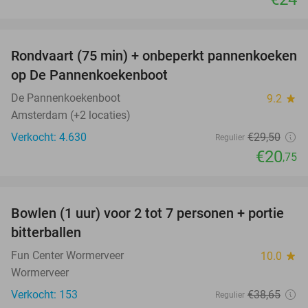
favorite_border
Rondvaart (75 min) + onbeperkt pannenkoeken
30%
op De Pannenkoekenboot
De Pannenkoekenboot
9.2
star
Amsterdam (+2 locaties)
Verkocht: 4.630
€29
,50
Regulier
€20
,75
favorite_border
Bowlen (1 uur) voor 2 tot 7 personen + portie
37%
bitterballen
Fun Center Wormerveer
10.0
star
Wormerveer
Verkocht: 153
€38
,65
Regulier