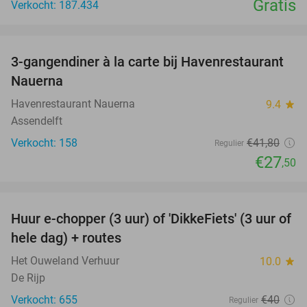
Gratis
Verkocht: 187.434
favorite_border
3-gangendiner à la carte bij Havenrestaurant
34%
Nauerna
Havenrestaurant Nauerna
9.4
star
Assendelft
Verkocht: 158
€41
,80
Regulier
€27
,50
favorite_border
Huur e-chopper (3 uur) of 'DikkeFiets' (3 uur of
50%
hele dag) + routes
Het Ouweland Verhuur
10.0
star
De Rijp
Verkocht: 655
€40
Regulier