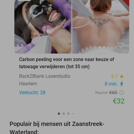
favorite_border
Carbon peeling voor een zone naar keuze of
tatoeage verwijderen (tot 35 cm)
Back2Blank Laserstudio
9.7
star
Haarlem
8 min.
directions_walk
Verkocht: 28
€60
Regulier
€32
Populair bij mensen uit Zaanstreek-
Waterland: