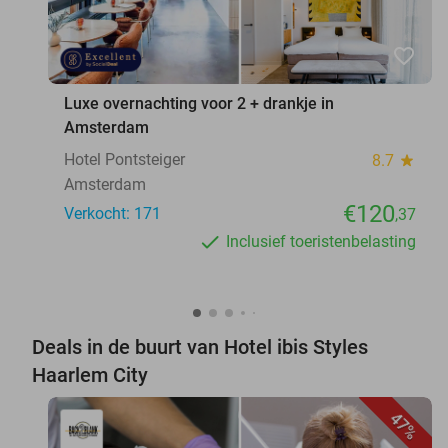
favorite_border
Luxe overnachting voor 2 + drankje in
Amsterdam
Hotel Pontsteiger
8.7
star
Amsterdam
€120
Verkocht: 171
,37
Inclusief toeristenbelasting
Deals in de buurt van Hotel ibis Styles
Haarlem City
47%