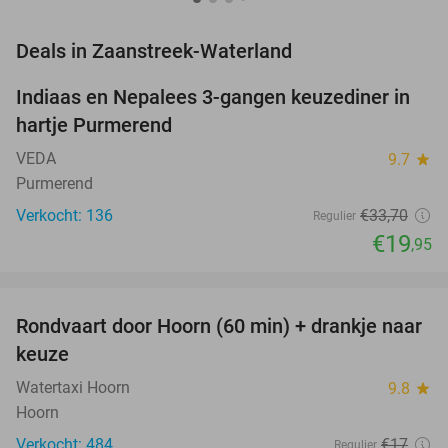
favorite_border
Deals in Zaanstreek-Waterland
Indiaas en Nepalees 3-gangen keuzediner in
41%
hartje Purmerend
VEDA
9.7
star
Purmerend
Verkocht: 136
€33
,70
Regulier
€19
,95
favorite_border
Rondvaart door Hoorn (60 min) + drankje naar
38%
keuze
Watertaxi Hoorn
9.8
star
Hoorn
Verkocht: 484
€17
Regulier