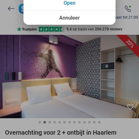
Open
7 dagen per week beschikbaar
10+ miljoen leden
Annuleer
Bereikbaar tot 21:00
9,4
op basis van
206.270 reviews
Ontdek 15.000+ deals
20%
7 dagen per week beschikbaar
10+ miljoen leden
favorite_border
Overnachting voor 2 + ontbijt in Haarlem