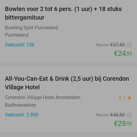
Bowlen voor 2 tot 6 pers. (1 uur) + 18 stuks
33%
bittergarnituur
Bowling Split Purmerend
Purmerend
Verkocht: 136
€37
,45
Regulier
€24
,95
favorite_border
All-You-Can-Eat & Drink (2,5 uur) bij Corendon
37%
Village Hotel
Corendon Village Hotel Amsterdam
8.7
star
Badhoevedorp
Verkocht: 2.890
€46
,50
Regulier
€29
,50
favorite_border