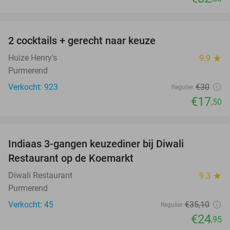
favorite_border
2 cocktails + gerecht naar keuze
42%
Huize Henry's
9.9
star
Purmerend
Verkocht: 923
€30
Regulier
€17
,50
favorite_border
Indiaas 3-gangen keuzediner bij Diwali
29%
Restaurant op de Koemarkt
Diwali Restaurant
9.3
star
Purmerend
Verkocht: 45
€35
,10
Regulier
€24
,95