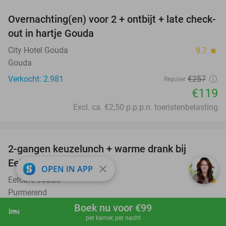
Overnachting(en) voor 2 + ontbijt + late check-
54%
out in hartje Gouda
City Hotel Gouda
9.7
star
Gouda
Verkocht: 2.981
€257
Regulier
€119
Excl. ca. €2,50 p.p.p.n. toeristenbelasting
favorite_border
2-gangen keuzelunch + warme drank bij
34%
Eetcafé Jo&Co
close
OPEN IN APP
Eetcafé Jo&Co
9.9
star
Purmerend
Boek nu voor €99
Verkocht: 849
€22
,50
Regulier
hotel
shopping_cart
Boek nu
navigate_next
per kamer, per nacht
€14
,95