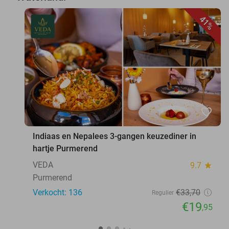
41%
favorite_border
Indiaas en Nepalees 3-gangen keuzediner in
hartje Purmerend
VEDA
9.7
star
Purmerend
Verkocht: 136
€33
,70
Regulier
€19
,95