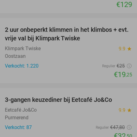
€129
favorite_border
2 uur onbeperkt klimmen in het klimbos + evt.
23%
vrije val bij Klimpark Twiske
Klimpark Twiske
9.9
star
Oostzaan
Verkocht: 1.220
€25
Regulier
€19
,25
favorite_border
3-gangen keuzediner bij Eetcafé Jo&Co
32%
Eetcafé Jo&Co
9.9
star
Purmerend
Verkocht: 87
€47
,80
Regulier
€32
,50