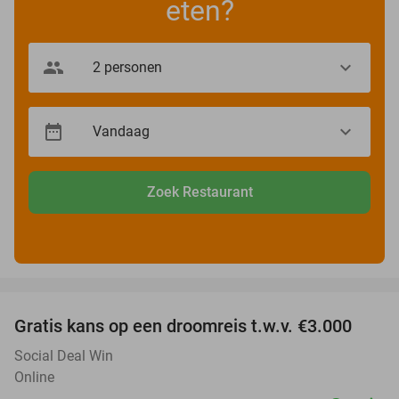
eten?
Zoek Restaurant
favorite_border
Gratis kans op een droomreis t.w.v. €3.000
Social Deal Win
Online