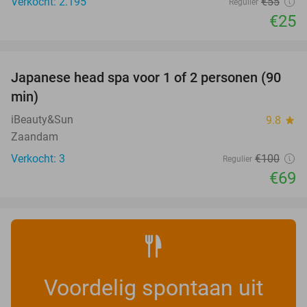
Verkocht: 2.195
€55
Regulier
€25
favorite_border
Japanese head spa voor 1 of 2 personen (90
31%
min)
iBeauty&Sun
9.8
star
Zaandam
Verkocht: 3
€100
Regulier
€69
Voordelig spontaan uit