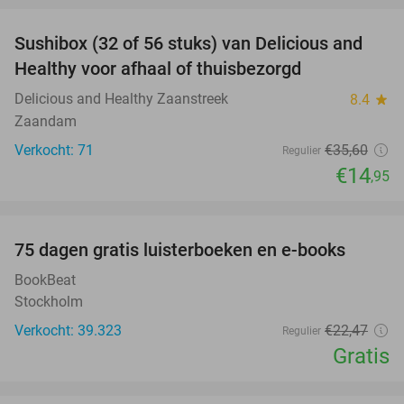
Sushibox (32 of 56 stuks) van Delicious and
58%
Healthy voor afhaal of thuisbezorgd
Delicious and Healthy Zaanstreek
8.4
star
Zaandam
Verkocht: 71
€35
,60
Regulier
€14
,95
favorite_border
100%
75 dagen gratis luisterboeken en e-books
BookBeat
Stockholm
Verkocht: 39.323
€22
,47
Regulier
Gratis
favorite_border