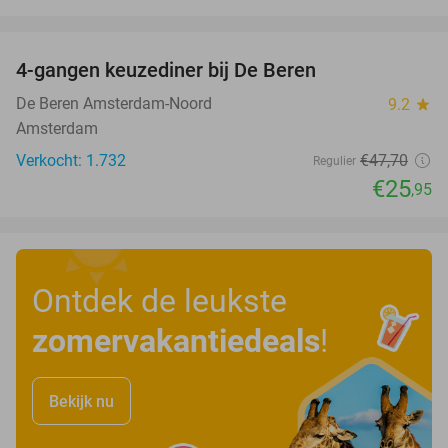
favorite_border
4-gangen keuzediner bij De Beren
46%
De Beren Amsterdam-Noord
9.2
star
Amsterdam
Verkocht: 1.732
€47
,70
Regulier
€25
,95
Ontdek de leukste
zomervakantiedeals
!
Bekijk nu