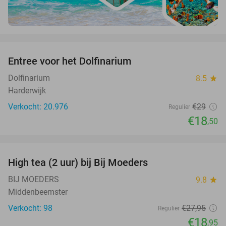
favorite_border
Entree voor het Dolfinarium
36%
Dolfinarium
8.5
star
Harderwijk
Verkocht: 20.976
€29
Regulier
€18
,50
favorite_border
High tea (2 uur) bij Bij Moeders
32%
BIJ MOEDERS
9.8
star
Middenbeemster
Verkocht: 98
€27
,95
Regulier
€18
,95