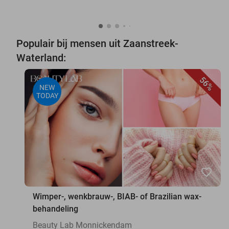
Populair bij mensen uit Zaanstreek-
Waterland:
56%
NEW
TODAY
favorite_border
Wimper-, wenkbrauw-, BIAB- of Brazilian wax-
behandeling
Beauty Lab Monnickendam