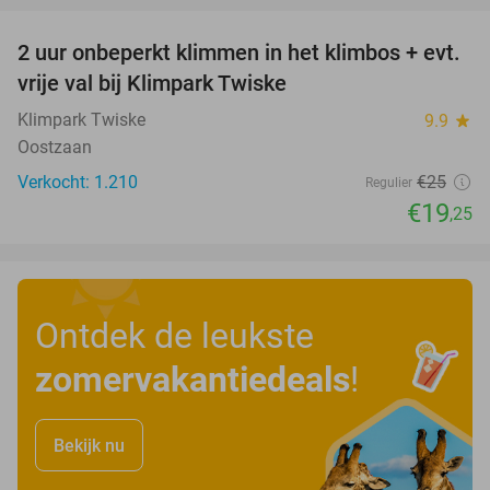
2 uur onbeperkt klimmen in het klimbos + evt.
23%
vrije val bij Klimpark Twiske
Klimpark Twiske
9.9
star
Oostzaan
Verkocht: 1.210
€25
Regulier
€19
,25
Ontdek de leukste
zomervakantiedeals
!
Bekijk nu