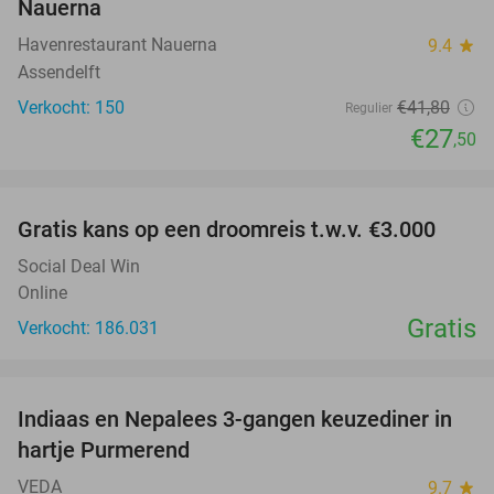
Nauerna
Havenrestaurant Nauerna
9.4
star
Assendelft
Verkocht: 150
€41
,80
Regulier
€27
,50
favorite_border
Gratis kans op een droomreis t.w.v. €3.000
Social Deal Win
Online
Gratis
Verkocht: 186.031
favorite_border
Indiaas en Nepalees 3-gangen keuzediner in
41%
hartje Purmerend
VEDA
9.7
star