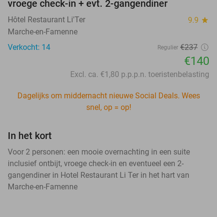
vroege check-in + evt. 2-gangendiner
Hôtel Restaurant Li'Ter
9.9
star
Marche-en-Famenne
Verkocht: 14
€237
Regulier
€140
Excl. ca. €1,80 p.p.p.n. toeristenbelasting
Dagelijks om middernacht nieuwe Social Deals. Wees
snel, op = op!
In het kort
Voor 2 personen: een mooie overnachting in een suite
inclusief ontbijt, vroege check-in en eventueel een 2-
gangendiner in Hotel Restaurant Li Ter in het hart van
Marche-en-Famenne