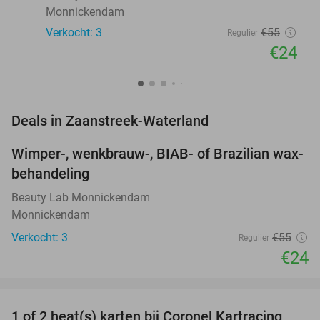
Monnickendam
Verkocht: 3
€55
Regulier
€24
favorite_border
Deals in Zaanstreek-Waterland
Wimper-, wenkbrauw-, BIAB- of Brazilian wax-
56%
NEW
behandeling
TODAY
Beauty Lab Monnickendam
Monnickendam
Verkocht: 3
€55
Regulier
€24
favorite_border
1 of 2 heat(s) karten bij Coronel Kartracing