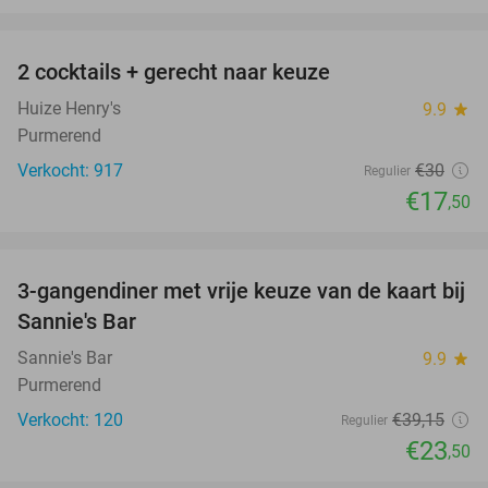
favorite_border
2 cocktails + gerecht naar keuze
42%
Huize Henry's
9.9
star
Purmerend
Verkocht: 917
€30
Regulier
€17
,50
favorite_border
3-gangendiner met vrije keuze van de kaart bij
40%
Sannie's Bar
Sannie's Bar
9.9
star
Purmerend
Verkocht: 120
€39
,15
Regulier
€23
,50
favorite_border