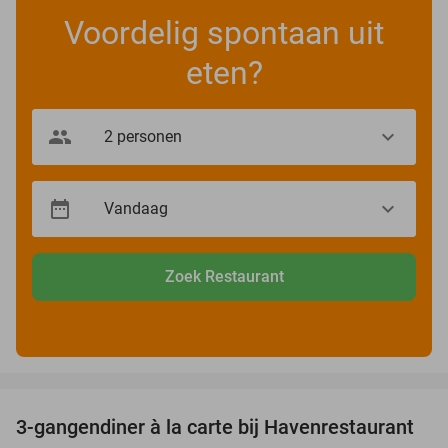
Voordelig spontaan uit
eten?
Zoek Restaurant
favorite_border
3-gangendiner à la carte bij Havenrestaurant
34%