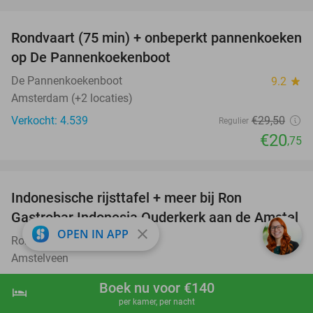
favorite_border
Rondvaart (75 min) + onbeperkt pannenkoeken
30%
op De Pannenkoekenboot
De Pannenkoekenboot
9.2
star
Amsterdam (+2 locaties)
Verkocht: 4.539
€29
,50
Regulier
€20
,75
favorite_border
Indonesische rijsttafel + meer bij Ron
26%
Gastrobar Indonesia Ouderkerk aan de Amstel
close
OPEN IN APP
Ron Gastrobar Indonesia
9.7
star
Amstelveen
Verkocht: 409
€49
Regulier
Boek nu voor €140
hotel
shopping_cart
Boek nu
navigate_next
€36
,50
per kamer, per nacht