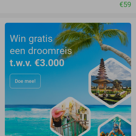
€59
Win gratis
een droomreis
t.w.v. €3.000
Doe mee!