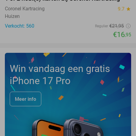
23%
NEW
TODAY
Coronel Kartracing
9.7
star
Huizen
Verkocht: 560
€21
,95
Regulier
€16
,95
Win vandaag een gratis
iPhone 17 Pro
Meer info