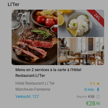
Li'Ter
24%
favorite_border
Menu en 2 services à la carte à l'Hôtel
Restaurant Li'Ter
Hôtel Restaurant Li´Ter
9.9
star
Marche-en-Famenne
0 min.
directions_walk
Verkocht: 127
€38
Regulier
€28
,90