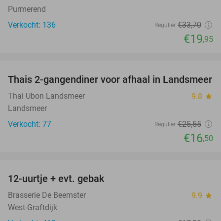
Purmerend
Verkocht: 136
€33
,70
Regulier
€19
,95
favorite_border
Thais 2-gangendiner voor afhaal in Landsmeer
35%
Thai Ubon Landsmeer
9.8
star
Landsmeer
Verkocht: 77
€25
,55
Regulier
€16
,50
favorite_border
12-uurtje + evt. gebak
32%
Brasserie De Beemster
9.9
star
West-Graftdijk