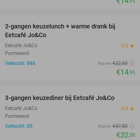
€14
,95
favorite_border
2-gangen keuzelunch + warme drank bij
34%
Eetcafé Jo&Co
Eetcafé Jo&Co
9.9
star
Purmerend
Verkocht: 846
€22
,50
Regulier
€14
,95
favorite_border
3-gangen keuzediner bij Eetcafé Jo&Co
32%
Eetcafé Jo&Co
9.9
star
Purmerend
Verkocht: 85
€47
,80
Regulier
€32
,50