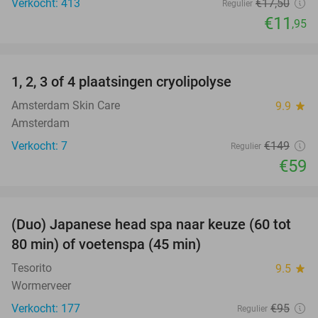
Verkocht: 413
€17
,50
Regulier
€11
,95
favorite_border
1, 2, 3 of 4 plaatsingen cryolipolyse
60%
Amsterdam Skin Care
9.9
star
Amsterdam
Verkocht: 7
€149
Regulier
€59
favorite_border
(Duo) Japanese head spa naar keuze (60 tot
38%
80 min) of voetenspa (45 min)
Tesorito
9.5
star
Wormerveer
Verkocht: 177
€95
Regulier