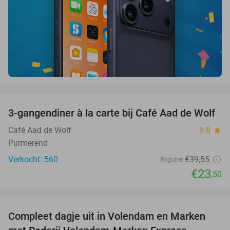
favorite_border
3-gangendiner à la carte bij Café Aad de Wolf
41%
Café Aad de Wolf
9.8
star
Purmerend
Verkocht: 560
€39
,55
Regulier
€23
,50
favorite_border
Compleet dagje uit in Volendam en Marken
55%