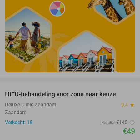
favorite_border
HIFU-behandeling voor zone naar keuze
65%
Deluxe Clinic Zaandam
9.4
star
Zaandam
Verkocht: 18
€140
Regulier
€49