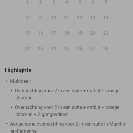
1
2
3
4
5
6
7
8
9
10
11
12
13
14
15
16
17
18
19
20
21
22
23
24
25
26
27
28
Highlights
Multideal:
Overnachting voor 2 in een suite + ontbijt + vroege
check-in
Overnachting voor 2 in een suite + ontbijt + vroege
check-in + 2-gangendiner
Aangename overnachting voor 2 in een suite in Marche-
en-Famenne