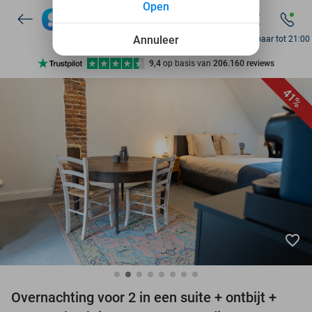
Open
7 dagen per week beschikbaar
10+ miljoen leden
Annuleer
Bereikbaar tot 21:00
9,4
op basis van
206.160 reviews
Ontdek 15.000+ deals
41%
7 dagen per week beschikbaar
10+ miljoen leden
favorite_border
Overnachting voor 2 in een suite + ontbijt +