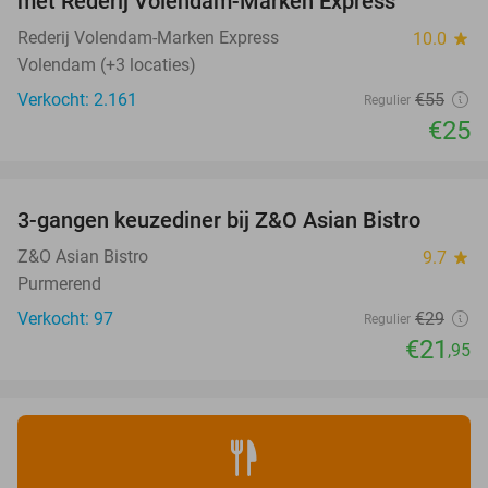
met Rederij Volendam-Marken Express
Rederij Volendam-Marken Express
10.0
star
Volendam (+3 locaties)
Verkocht: 2.161
€55
Regulier
€25
favorite_border
3-gangen keuzediner bij Z&O Asian Bistro
24%
Z&O Asian Bistro
9.7
star
Purmerend
Verkocht: 97
€29
Regulier
€21
,95