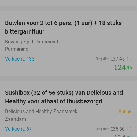
favorite_border
Bowlen voor 2 tot 6 pers. (1 uur) + 18 stuks
33%
bittergarnituur
Bowling Split Purmerend
Purmerend
Verkocht: 133
€37
,45
Regulier
€24
,95
favorite_border
Sushibox (32 of 56 stuks) van Delicious and
58%
Healthy voor afhaal of thuisbezorgd
Delicious and Healthy Zaanstreek
8.4
star
Zaandam
Verkocht: 67
€35
,60
Regulier