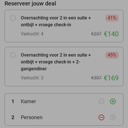
Reserveer jouw deal
Overnachting voor 2 in een suite +
41%
ontbijt + vroege check-in
€140
Verkocht: 4
€237
Overnachting voor 2 in een suite +
45%
ontbijt + vroege check-in + 2-
gangendiner
€169
Verkocht: 3
€307
remove_circle_outline
add_circle_outline
1
Kamer
remove_circle_outline
add_circle_outline
2
Personen