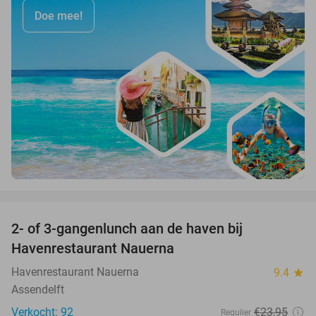
Doe mee!
favorite_border
2- of 3-gangenlunch aan de haven bij
48%
Havenrestaurant Nauerna
Havenrestaurant Nauerna
9.4
star
Assendelft
Verkocht: 92
€23
,95
Regulier