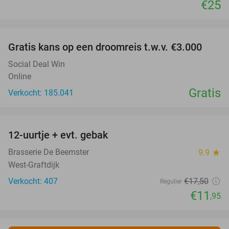
€25
favorite_border
Gratis kans op een droomreis t.w.v. €3.000
Social Deal Win
Online
Gratis
Verkocht: 185.041
favorite_border
12-uurtje + evt. gebak
32%
Brasserie De Beemster
9.9
star
West-Graftdijk
Verkocht: 407
€17
,50
Regulier
€11
,95