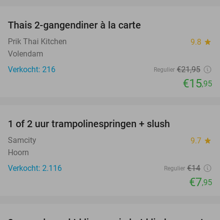
favorite_border
Thais 2-gangendiner à la carte
27%
Prik Thai Kitchen
9.8
star
Volendam
Verkocht: 216
€21
,95
Regulier
€15
,95
favorite_border
1 of 2 uur trampolinespringen + slush
43%
Samcity
9.7
star
Hoorn
Verkocht: 2.116
€14
Regulier
€7
,95
favorite_border