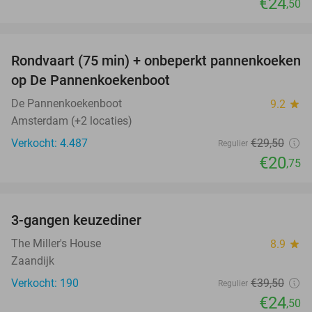
€24
,50
favorite_border
Rondvaart (75 min) + onbeperkt pannenkoeken
30%
op De Pannenkoekenboot
De Pannenkoekenboot
9.2
star
Amsterdam (+2 locaties)
Verkocht: 4.487
€29
,50
Regulier
€20
,75
favorite_border
3-gangen keuzediner
38%
The Miller's House
8.9
star
Zaandijk
Verkocht: 190
€39
,50
Regulier
€24
,50