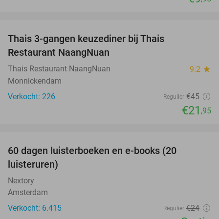
favorite_border
Thais 3-gangen keuzediner bij Thais
51%
Restaurant NaangNuan
Thais Restaurant NaangNuan
9.2
star
Monnickendam
Verkocht: 226
€45
Regulier
€21
,95
favorite_border
100%
60 dagen luisterboeken en e-books (20
luisteruren)
Nextory
Amsterdam
Verkocht: 6.415
€24
Regulier