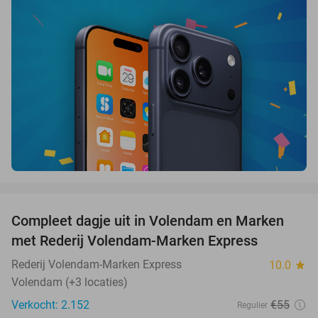
favorite_border
Compleet dagje uit in Volendam en Marken
55%
met Rederij Volendam-Marken Express
Rederij Volendam-Marken Express
10.0
star
Volendam (+3 locaties)
Verkocht: 2.152
€55
Regulier