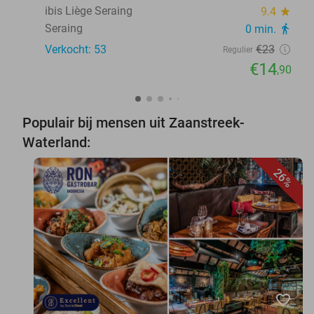
ibis Liège Seraing
9.4
star
Seraing
0 min.
directions_walk
Verkocht: 53
€23
Regulier
€14
,90
Populair bij mensen uit Zaanstreek-
Waterland:
26%
favorite_border