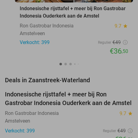
Indonesische rijsttafel + meer bij Ron Gastrobar
Indonesia Ouderkerk aan de Amstel
Ron Gastrobar Indonesia
9.7
star
Amstelveen
Verkocht: 399
€49
Regulier
€36
,50
favorite_border
Deals in Zaanstreek-Waterland
Indonesische rijsttafel + meer bij Ron
26%
Gastrobar Indonesia Ouderkerk aan de Amstel
Ron Gastrobar Indonesia
9.7
star
Amstelveen
Verkocht: 399
€49
Regulier