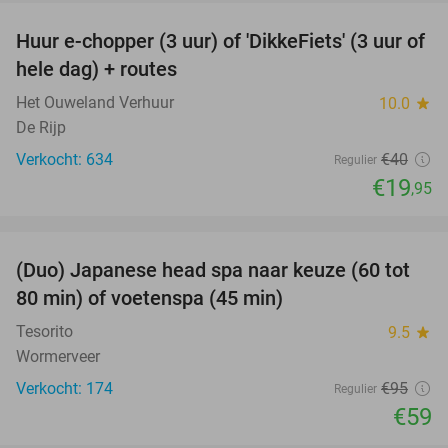
Huur e-chopper (3 uur) of 'DikkeFiets' (3 uur of
50%
hele dag) + routes
Het Ouweland Verhuur
10.0
star
De Rijp
Verkocht: 634
€40
Regulier
€19
,95
favorite_border
(Duo) Japanese head spa naar keuze (60 tot
38%
80 min) of voetenspa (45 min)
Tesorito
9.5
star
Wormerveer
Verkocht: 174
€95
Regulier
€59