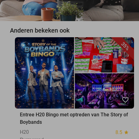
Anderen bekeken ook
35%
favorite_border
Entree H20 Bingo met optreden van The Story of
Boybands
H20
8.5
star