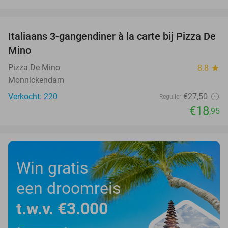
favorite_border
Italiaans 3-gangendiner à la carte bij Pizza De
31%
Mino
Pizza De Mino
8.8
star
Monnickendam
Verkocht: 220
€27
,50
Regulier
€18
,95
Win gratis
een droomreis
t.w.v. €3.000