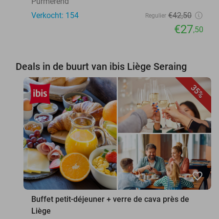
Purmerend
Verkocht: 154
€42
,50
Regulier
€27
,50
Deals in de buurt van ibis Liège Seraing
35%
favorite_border
Buffet petit-déjeuner + verre de cava près de
Liège