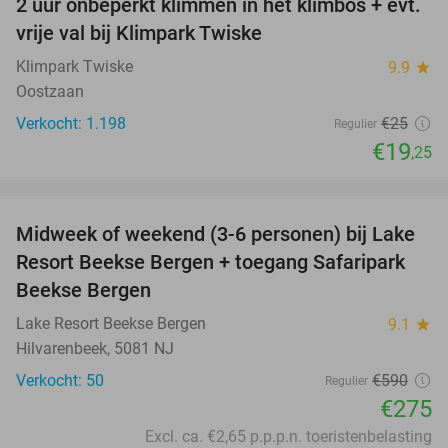
2 uur onbeperkt klimmen in het klimbos + evt.
23%
vrije val bij Klimpark Twiske
Klimpark Twiske
9.9
star
Oostzaan
Verkocht: 1.198
€25
Regulier
€19
,25
favorite_border
Midweek of weekend (3-6 personen) bij Lake
53%
Resort Beekse Bergen + toegang Safaripark
Beekse Bergen
Lake Resort Beekse Bergen
9.1
star
Hilvarenbeek, 5081 NJ
Verkocht: 50
€590
Regulier
€275
Excl. ca. €2,65 p.p.p.n. toeristenbelasting