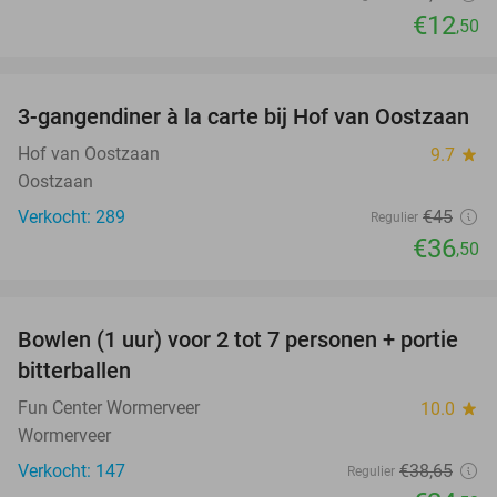
€12
,50
favorite_border
3-gangendiner à la carte bij Hof van Oostzaan
19%
Hof van Oostzaan
9.7
star
Oostzaan
Verkocht: 289
€45
Regulier
€36
,50
favorite_border
Bowlen (1 uur) voor 2 tot 7 personen + portie
37%
bitterballen
Fun Center Wormerveer
10.0
star
Wormerveer
Verkocht: 147
€38
,65
Regulier