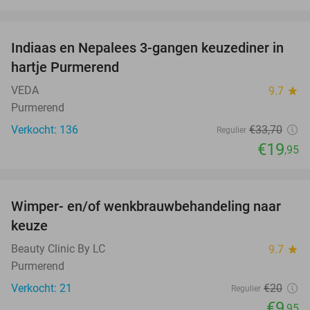
favorite_border
Indiaas en Nepalees 3-gangen keuzediner in
41%
hartje Purmerend
VEDA
9.7
star
Purmerend
Verkocht: 136
€33
,70
Regulier
€19
,95
favorite_border
Wimper- en/of wenkbrauwbehandeling naar
50%
keuze
Beauty Clinic By LC
9.7
star
Purmerend
Verkocht: 21
€20
Regulier
€9
,95