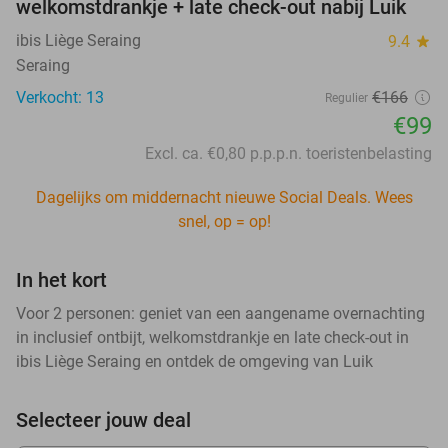
welkomstdrankje + late check-out nabij Luik
ibis Liège Seraing
9.4
star
Seraing
Verkocht: 13
€166
Regulier
€99
Excl. ca. €0,80 p.p.p.n. toeristenbelasting
Dagelijks om middernacht nieuwe Social Deals. Wees
snel, op = op!
In het kort
Voor 2 personen: geniet van een aangename overnachting
in inclusief ontbijt, welkomstdrankje en late check-out in
ibis Liège Seraing en ontdek de omgeving van Luik
Selecteer jouw deal