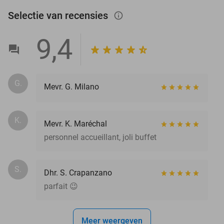
Selectie van recensies
info_outlined
9,4
G.
Mevr. G. Milano
K.
Mevr. K. Maréchal
personnel accueillant, joli buffet
S.
Dhr. S. Crapanzano
parfait 😉
Meer weergeven