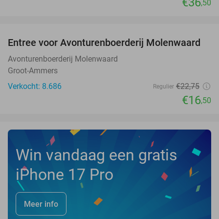
€36
,50
favorite_border
Entree voor Avonturenboerderij Molenwaard
27%
Avonturenboerderij Molenwaard
Groot-Ammers
Verkocht: 8.686
€22
,75
Regulier
€16
,50
Win vandaag een gratis
iPhone 17 Pro
Meer info