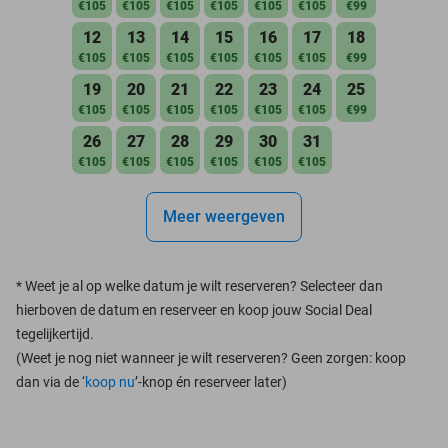
€105
€105
€105
€105
€105
€105
€99
12
13
14
15
16
17
18
€105
€105
€105
€105
€105
€105
€99
19
20
21
22
23
24
25
€105
€105
€105
€105
€105
€105
€99
26
27
28
29
30
31
€105
€105
€105
€105
€105
€105
Meer weergeven
*
Weet je al op welke datum je wilt reserveren? Selecteer dan
hierboven de datum en reserveer en koop jouw Social Deal
tegelijkertijd.
(Weet je nog niet wanneer je wilt reserveren? Geen zorgen: koop
dan via de ‘
koop nu
’-knop én reserveer later)