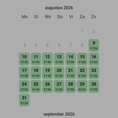
augustus 2026
Ma
Di
Wo
Do
Vr
Za
Zo
1
2
9
3
4
5
6
7
8
€136
10
11
12
13
14
15
16
€136
€146
€146
€136
€136
€166
€136
17
18
19
20
21
22
23
€136
€146
€146
€136
€136
€166
€136
24
25
26
27
28
29
30
€136
€146
€146
€136
€196
€216
€136
31
€136
september 2026