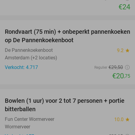
€24
favorite_border
Rondvaart (75 min) + onbeperkt pannenkoeken
30%
op De Pannenkoekenboot
De Pannenkoekenboot
9.2
star
Amsterdam (+2 locaties)
Verkocht: 4.717
€29
,50
Regulier
€20
,75
favorite_border
Bowlen (1 uur) voor 2 tot 7 personen + portie
37%
bitterballen
Fun Center Wormerveer
10.0
star
Wormerveer