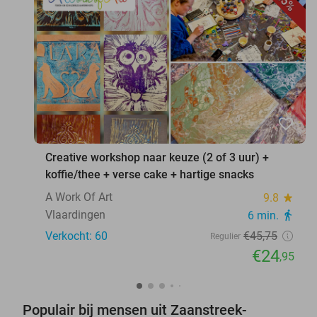
45%
favorite_border
Creative workshop naar keuze (2 of 3 uur) +
koffie/thee + verse cake + hartige snacks
A Work Of Art
9.8
star
Vlaardingen
6 min.
directions_walk
Verkocht: 60
€45
,75
Regulier
€24
,95
Populair bij mensen uit Zaanstreek-