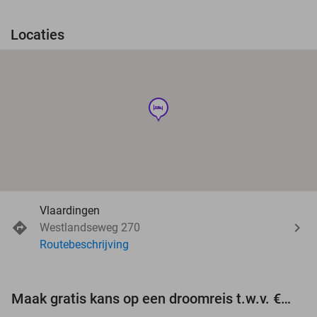
Locaties
hotel
Vlaardingen
Westlandseweg 270
Routebeschrijving
Maak gratis kans op een droomreis t.w.v. €3.000!