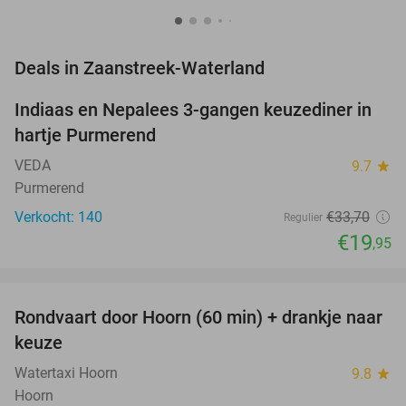
favorite_border
Deals in Zaanstreek-Waterland
Indiaas en Nepalees 3-gangen keuzediner in
41%
hartje Purmerend
VEDA
9.7
star
Purmerend
Verkocht: 140
€33
,70
Regulier
€19
,95
favorite_border
Rondvaart door Hoorn (60 min) + drankje naar
38%
keuze
Watertaxi Hoorn
9.8
star
Hoorn