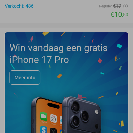
Verkocht: 486
€17
Regulier
€10
,50
Win vandaag een gratis
iPhone 17 Pro
Meer info