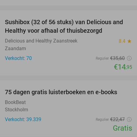
favorite_border
Sushibox (32 of 56 stuks) van Delicious and
58%
Healthy voor afhaal of thuisbezorgd
Delicious and Healthy Zaanstreek
8.4
star
Zaandam
Verkocht: 70
€35
,60
Regulier
€14
,95
favorite_border
100%
75 dagen gratis luisterboeken en e-books
BookBeat
Stockholm
Verkocht: 39.339
€22
,47
Regulier
Gratis