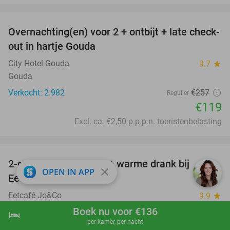
favorite_border
Overnachting(en) voor 2 + ontbijt + late check-
54%
out in hartje Gouda
City Hotel Gouda
9.7
star
Gouda
Verkocht: 2.982
€257
Regulier
€119
Excl. ca. €2,50 p.p.p.n. toeristenbelasting
favorite_border
2-gangen keuzelunch + warme drank bij
34%
close
OPEN IN APP
Eetcafé Jo&Co
Eetcafé Jo&Co
9.9
star
Purmerend
Boek nu voor €136
hotel
shopping_cart
Boek nu
navigate_next
per kamer, per nacht
Verkocht: 855
€22
,50
Regulier