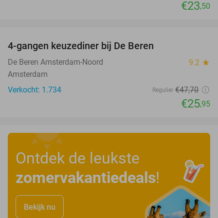
€23
,50
favorite_border
4-gangen keuzediner bij De Beren
46%
De Beren Amsterdam-Noord
9.2
star
Amsterdam
Verkocht: 1.734
€47
,70
Regulier
€25
,95
Ontdek de leukste
zomervakantiedeals
!
Bekijk nu