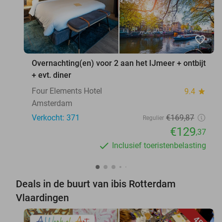
favorite_border
Overnachting(en) voor 2 aan het IJmeer + ontbijt
+ evt. diner
Four Elements Hotel
9.4
star
Amsterdam
Verkocht: 371
€169
,87
Regulier
€129
,37
Inclusief toeristenbelasting
Deals in de buurt van ibis Rotterdam
Vlaardingen