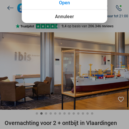
Open
7 dagen per week beschikbaar
10+ miljoen leden
Annuleer
Bereikbaar tot 21:00
9,4
op basis van
206.346 reviews
Ontdek 15.000+ deals
7 dagen per week beschikbaar
10+ miljoen leden
favorite_border
Overnachting voor 2 + ontbijt in Vlaardingen