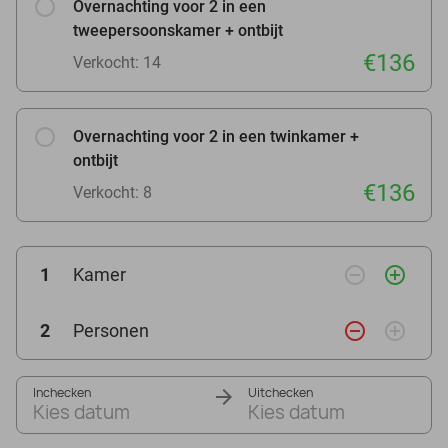
Overnachting voor 2 in een
tweepersoonskamer + ontbijt
€136
Verkocht: 14
Overnachting voor 2 in een twinkamer +
ontbijt
€136
Verkocht: 8
remove_circle_outline
add_circle_outline
1
Kamer
remove_circle_outline
add_circle_outline
2
Personen
Inchecken
Uitchecken
Kies datum
Kies datum