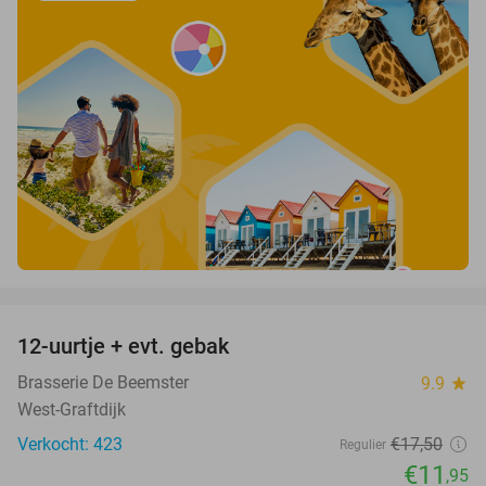
favorite_border
12-uurtje + evt. gebak
32%
Brasserie De Beemster
9.9
star
West-Graftdijk
Verkocht: 423
€17
,50
Regulier
€11
,95