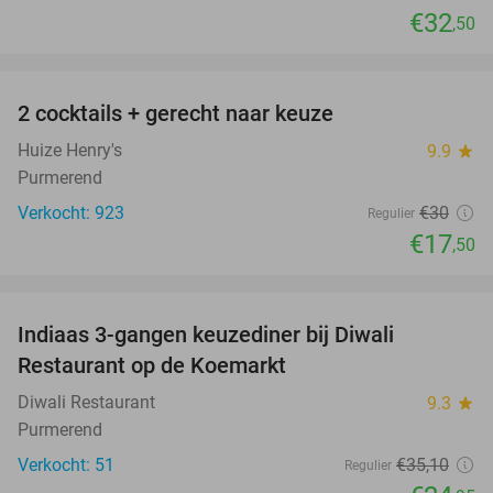
€32
,50
favorite_border
2 cocktails + gerecht naar keuze
42%
Huize Henry's
9.9
star
Purmerend
Verkocht: 923
€30
Regulier
€17
,50
favorite_border
Indiaas 3-gangen keuzediner bij Diwali
29%
Restaurant op de Koemarkt
Diwali Restaurant
9.3
star
Purmerend
Verkocht: 51
€35
,10
Regulier