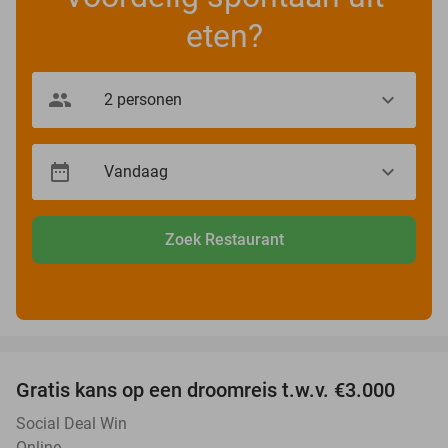
eten?
Zoek Restaurant
favorite_border
Gratis kans op een droomreis t.w.v. €3.000
Social Deal Win
Online