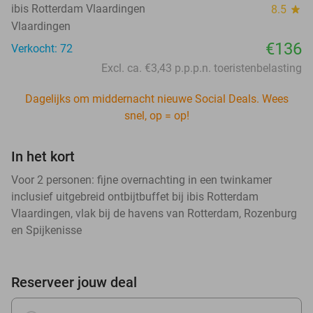
ibis Rotterdam Vlaardingen
8.5
star
Vlaardingen
€136
Verkocht: 72
Excl. ca. €3,43 p.p.p.n. toeristenbelasting
Dagelijks om middernacht nieuwe Social Deals. Wees
snel, op = op!
In het kort
Voor 2 personen: fijne overnachting in een twinkamer
inclusief uitgebreid ontbijtbuffet bij ibis Rotterdam
Vlaardingen, vlak bij de havens van Rotterdam, Rozenburg
en Spijkenisse
Reserveer jouw deal