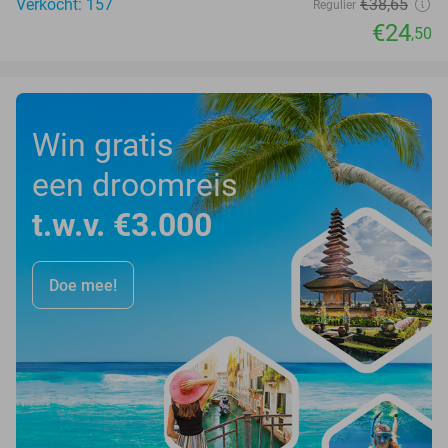
Verkocht: 157
€38
,65
Regulier
€24
,50
Win gratis
een droomreis
t.w.v. €3.000
Doe mee!