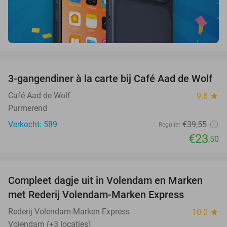
favorite_border
3-gangendiner à la carte bij Café Aad de Wolf
41%
Café Aad de Wolf
9.8
star
Purmerend
Verkocht: 589
€39
,55
Regulier
€23
,50
favorite_border
Compleet dagje uit in Volendam en Marken
55%
met Rederij Volendam-Marken Express
Rederij Volendam-Marken Express
10.0
star
Volendam (+3 locaties)