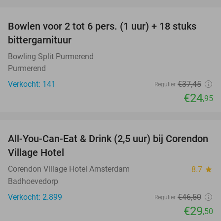
favorite_border
Bowlen voor 2 tot 6 pers. (1 uur) + 18 stuks
33%
bittergarnituur
Bowling Split Purmerend
Purmerend
Verkocht: 141
€37
,45
Regulier
€24
,95
favorite_border
All-You-Can-Eat & Drink (2,5 uur) bij Corendon
37%
Village Hotel
Corendon Village Hotel Amsterdam
8.7
star
Badhoevedorp
Verkocht: 2.899
€46
,50
Regulier
€29
,50