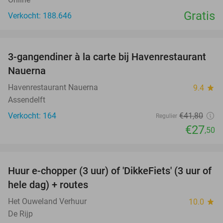
Gratis
Verkocht: 188.646
favorite_border
3-gangendiner à la carte bij Havenrestaurant
34%
Nauerna
Havenrestaurant Nauerna
9.4
star
Assendelft
Verkocht: 164
€41
,80
Regulier
€27
,50
favorite_border
Huur e-chopper (3 uur) of 'DikkeFiets' (3 uur of
50%
hele dag) + routes
Het Ouweland Verhuur
10.0
star
De Rijp