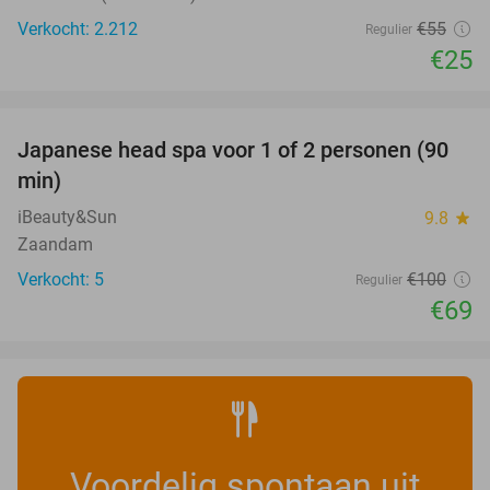
Verkocht: 2.212
€55
Regulier
€25
favorite_border
Japanese head spa voor 1 of 2 personen (90
31%
min)
iBeauty&Sun
9.8
star
Zaandam
Verkocht: 5
€100
Regulier
€69
Voordelig spontaan uit