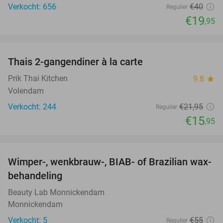
Verkocht: 656
€40
Regulier
€19
,95
favorite_border
Thais 2-gangendiner à la carte
27%
Prik Thai Kitchen
9.8
star
Volendam
Verkocht: 244
€21
,95
Regulier
€15
,95
favorite_border
Wimper-, wenkbrauw-, BIAB- of Brazilian wax-
56%
behandeling
Beauty Lab Monnickendam
Monnickendam
Verkocht: 5
€55
Regulier