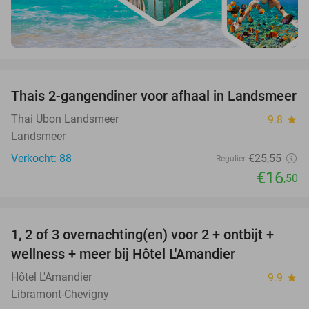
favorite_border
Thais 2-gangendiner voor afhaal in Landsmeer
35%
Thai Ubon Landsmeer
9.8
star
Landsmeer
Verkocht: 88
€25
,55
Regulier
€16
,50
favorite_border
1, 2 of 3 overnachting(en) voor 2 + ontbijt +
32%
NEW
wellness + meer bij Hôtel L'Amandier
TODAY
Hôtel L'Amandier
9.9
star
Libramont-Chevigny