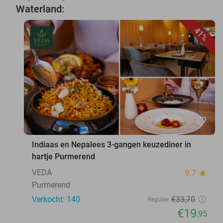
Waterland:
41%
favorite_border
Indiaas en Nepalees 3-gangen keuzediner in
hartje Purmerend
VEDA
9.7
star
Purmerend
Verkocht: 140
€33
,70
Regulier
€19
,95