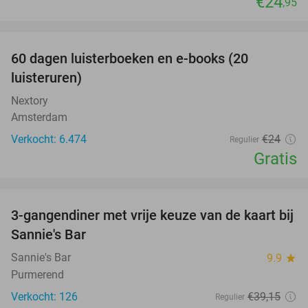
€24
,95
favorite_border
100%
60 dagen luisterboeken en e-books (20
luisteruren)
Nextory
Amsterdam
Verkocht: 6.474
€24
Regulier
Gratis
favorite_border
3-gangendiner met vrije keuze van de kaart bij
40%
Sannie's Bar
Sannie's Bar
9.9
star
Purmerend
Verkocht: 126
€39
,15
Regulier