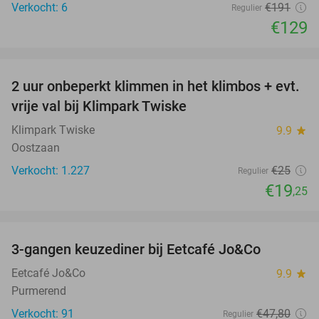
Verkocht: 6
€191
Regulier
€129
favorite_border
2 uur onbeperkt klimmen in het klimbos + evt.
23%
vrije val bij Klimpark Twiske
Klimpark Twiske
9.9
star
Oostzaan
Verkocht: 1.227
€25
Regulier
€19
,25
favorite_border
3-gangen keuzediner bij Eetcafé Jo&Co
32%
Eetcafé Jo&Co
9.9
star
Purmerend
Verkocht: 91
€47
,80
Regulier