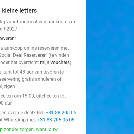
 kleine letters
dig vanaf moment van aankoop t/m
mrt 2027
erveren:
a aankoop online reserveren met
Social Deal Reserveren' (te vinden
nder het overzicht:
mijn vouchers
)
e kunt tot 48 uur van tevoren je
eservering gratis annuleren of
ijzigen
hecken om 15.00, uitchecken tot
00 uur
gen over de deal? Bel:
+31 88 205 05
f WhatsApp met:
+31 88 205 05 05
p zonder zorgen, want jouw