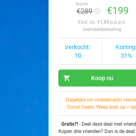
Regulier
€199
€289
Excl. ca. €1,84 p.p.p.n.
toeristenbelasting
Verkocht:
Korting
10
31%
shopping_cart
Koop nu
navi
Dagelijks om middernacht nieuw
Social Deals. Wees snel, op = op
Gratis?!
- Deel deze deal met vrien
Kopen drie vrienden? Dan is de deal