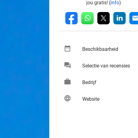
jou gratis! (
info
)
whatsapp
linkedin
fb
mai
date_range
keybo
Beschikbaarheid
chat
keybo
Selectie van recensies
work
keybo
Bedrijf
language
keybo
Website