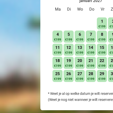
januari 2027
Ma
Di
Wo
Do
Vr
1
€199
€1
4
5
6
7
8
€199
€199
€199
€199
€199
€1
11
12
13
14
15
1
€199
€199
€199
€199
€199
€1
18
19
20
21
22
2
€199
€199
€199
€199
€199
€1
25
26
27
28
29
3
€199
€199
€199
€199
€199
€1
*
Weet je al op welke datum je wilt reserve
(Weet je nog niet wanneer je wilt reserver