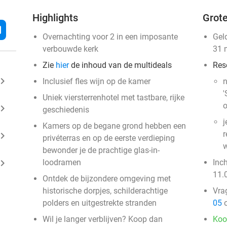
Highlights
Grote
l
Overnachting voor 2 in een imposante
Gel
verbouwde kerk
31 
Zie
hier
de inhoud van de multideals
Res
ard_arrow_right
Inclusief fles wijn op de kamer
n
'
Uniek viersterrenhotel met tastbare, rijke
o
ard_arrow_right
geschiedenis
j
Kamers op de begane grond hebben een
r
ard_arrow_right
privéterras en op de eerste verdieping
w
bewonder je de prachtige glas-in-
ard_arrow_right
loodramen
Inc
11.
Ontdek de bijzondere omgeving met
historische dorpjes, schilderachtige
Vra
polders en uitgestrekte stranden
05
o
Wil je langer verblijven? Koop dan
Koo