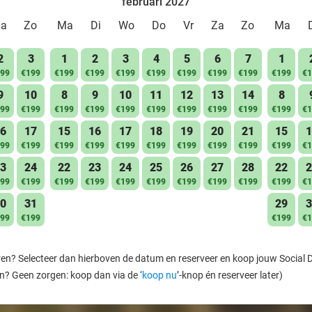
februari 2027
Za
Zo
Ma
Di
Wo
Do
Vr
Za
Zo
Ma
2
3
1
2
3
4
5
6
7
1
99
€199
€199
€199
€199
€199
€199
€199
€199
€199
€1
9
10
8
9
10
11
12
13
14
8
99
€199
€199
€199
€199
€199
€199
€199
€199
€199
€1
6
17
15
16
17
18
19
20
21
15
1
99
€199
€199
€199
€199
€199
€199
€199
€199
€199
€1
3
24
22
23
24
25
26
27
28
22
2
99
€199
€199
€199
€199
€199
€199
€199
€199
€199
€1
0
31
29
3
99
€199
€199
€1
ren? Selecteer dan hierboven de datum en reserveer en koop jouw Social Dea
en? Geen zorgen: koop dan via de ‘
koop nu
’-knop én reserveer later)