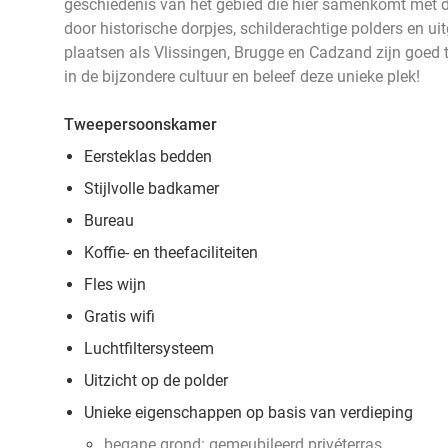
geschiedenis van het gebied die hier samenkomt met de
door historische dorpjes, schilderachtige polders en ui
plaatsen als Vlissingen, Brugge en Cadzand zijn goed 
in de bijzondere cultuur en beleef deze unieke plek!
Tweepersoonskamer
Eersteklas bedden
Stijlvolle badkamer
Bureau
Koffie- en theefaciliteiten
Fles wijn
Gratis wifi
Luchtfiltersysteem
Uitzicht op de polder
Unieke eigenschappen op basis van verdieping
begane grond: gemeubileerd privéterras