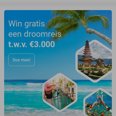
Win gratis
een droomreis
t.w.v. €3.000
Doe mee!