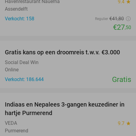
Havenrestaurant Nauerna
9.4
star
Assendelft
Verkocht: 158
€41
,80
Regulier
€27
,50
favorite_border
Gratis kans op een droomreis t.w.v. €3.000
Social Deal Win
Online
Gratis
Verkocht: 186.644
favorite_border
Indiaas en Nepalees 3-gangen keuzediner in
41%
hartje Purmerend
VEDA
9.7
star
Purmerend