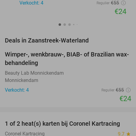
Verkocht: 4
€55
Regulier
€24
favorite_border
Deals in Zaanstreek-Waterland
Wimper-, wenkbrauw-, BIAB- of Brazilian wax-
56%
NEW
behandeling
TODAY
Beauty Lab Monnickendam
Monnickendam
Verkocht: 4
€55
Regulier
€24
favorite_border
1 of 2 heat(s) karten bij Coronel Kartracing
23%
NEW
TODAY
Coronel Kartracing
9.7
star