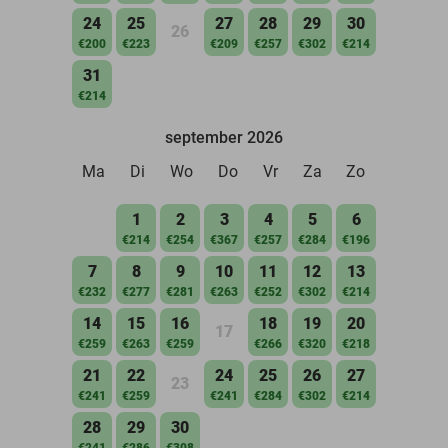
24
25
27
28
29
30
26
€200
€223
€209
€257
€302
€214
31
€214
september 2026
Ma
Di
Wo
Do
Vr
Za
Zo
1
2
3
4
5
6
€214
€254
€367
€257
€284
€196
7
8
9
10
11
12
13
€232
€277
€281
€263
€252
€302
€214
14
15
16
18
19
20
17
€259
€263
€259
€266
€320
€218
21
22
24
25
26
27
23
€241
€259
€241
€284
€302
€214
28
29
30
€241
€286
€308