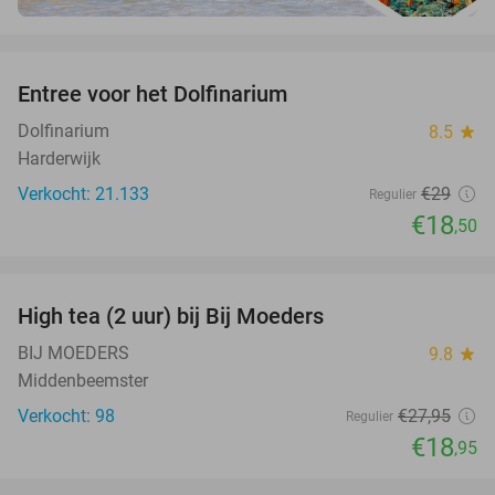
favorite_border
Entree voor het Dolfinarium
36%
Dolfinarium
8.5
star
Harderwijk
Verkocht: 21.133
€29
Regulier
€18
,50
favorite_border
High tea (2 uur) bij Bij Moeders
32%
BIJ MOEDERS
9.8
star
Middenbeemster
Verkocht: 98
€27
,95
Regulier
€18
,95
favorite_border