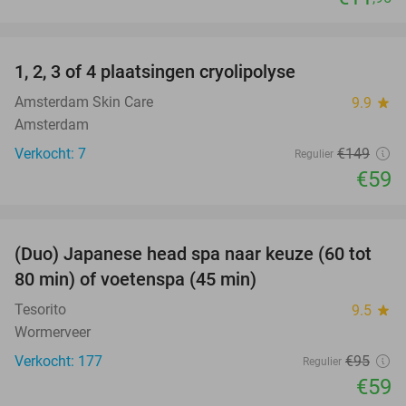
favorite_border
1, 2, 3 of 4 plaatsingen cryolipolyse
60%
Amsterdam Skin Care
9.9
star
Amsterdam
Verkocht: 7
€149
Regulier
€59
favorite_border
(Duo) Japanese head spa naar keuze (60 tot
38%
80 min) of voetenspa (45 min)
Tesorito
9.5
star
Wormerveer
Verkocht: 177
€95
Regulier
€59