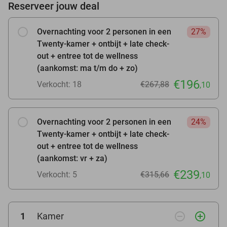
Reserveer jouw deal
Overnachting voor 2 personen in een
27%
Twenty-kamer + ontbijt + late check-
out + entree tot de wellness
(aankomst: ma t/m do + zo)
€196
Verkocht: 18
€267,88
,10
Overnachting voor 2 personen in een
24%
Twenty-kamer + ontbijt + late check-
out + entree tot de wellness
(aankomst: vr + za)
€239
Verkocht: 5
€315,66
,10
remove_circle_outline
add_circle_outline
1
Kamer