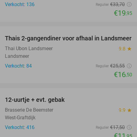
Verkocht: 136
€33
,70
Regulier
€19
,95
favorite_border
Thais 2-gangendiner voor afhaal in Landsmeer
35%
Thai Ubon Landsmeer
9.8
star
Landsmeer
Verkocht: 84
€25
,55
Regulier
€16
,50
favorite_border
12-uurtje + evt. gebak
32%
Brasserie De Beemster
9.9
star
West-Graftdijk
Verkocht: 416
€17
,50
Regulier
€11
,95