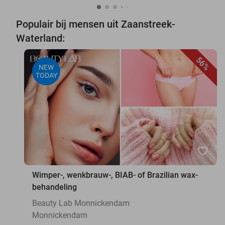
Populair bij mensen uit Zaanstreek-
Waterland:
56%
NEW
TODAY
favorite_border
Wimper-, wenkbrauw-, BIAB- of Brazilian wax-
behandeling
Beauty Lab Monnickendam
Monnickendam