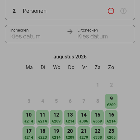
remove_circle_outline
add_circle_outline
2
Personen
Inchecken
Uitchecken
Kies datum
Kies datum
augustus 2026
Ma
Di
Wo
Do
Vr
Za
Zo
1
2
9
3
4
5
6
7
8
€209
10
11
12
13
14
15
16
€214
€214
€209
€214
€306
€369
€214
17
18
19
20
21
22
23
€214
€223
€214
€209
€279
€338
€205