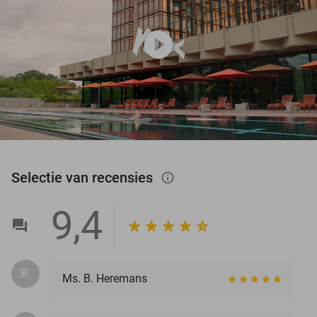
play_circle
Selectie van recensies
info_outlined
9,4
B.
Ms. B. Heremans