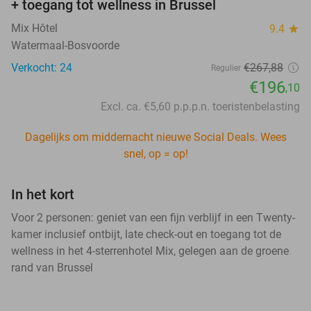
+ toegang tot wellness in Brussel
Mix Hôtel
9.4
star
Watermaal-Bosvoorde
Verkocht: 24
€267,88
Regulier
€196
,10
Excl. ca. €5,60 p.p.p.n. toeristenbelasting
Dagelijks om middernacht nieuwe Social Deals. Wees
snel, op = op!
In het kort
Voor 2 personen: geniet van een fijn verblijf in een Twenty-
kamer inclusief ontbijt, late check-out en toegang tot de
wellness in het 4-sterrenhotel Mix, gelegen aan de groene
rand van Brussel