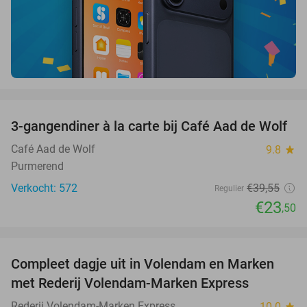
favorite_border
3-gangendiner à la carte bij Café Aad de Wolf
41%
Café Aad de Wolf
9.8
star
Purmerend
Verkocht: 572
€39
,55
Regulier
€23
,50
favorite_border
Compleet dagje uit in Volendam en Marken
55%
met Rederij Volendam-Marken Express
Rederij Volendam-Marken Express
10.0
star