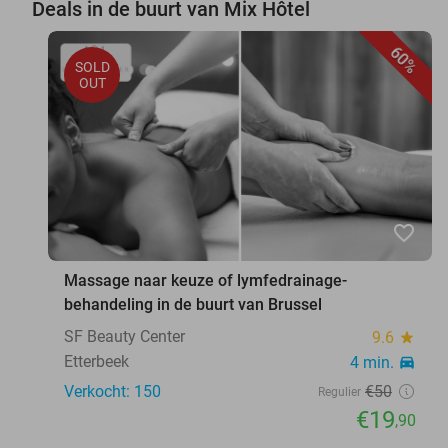
Deals in de buurt van Mix Hôtel
60%
SOLD
OUT
favorite_border
Massage naar keuze of lymfedrainage-
behandeling in de buurt van Brussel
SF Beauty Center
9.6
star
Etterbeek
4 min.
directions_car
Verkocht: 150
€50
Regulier
€19
,90