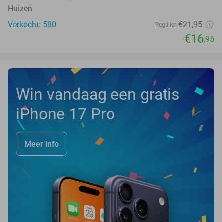
Huizen
Verkocht: 580
€21
,95
Regulier
€16
,95
Win vandaag een gratis
iPhone 17 Pro
Meer info