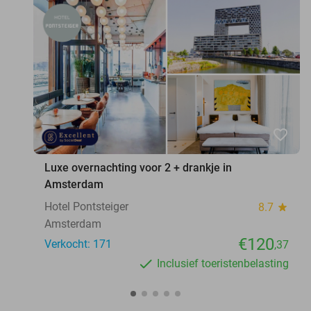
favorite_border
Luxe overnachting voor 2 + drankje in
Amsterdam
Hotel Pontsteiger
8.7
star
Amsterdam
€120
Verkocht: 171
,37
Inclusief toeristenbelasting