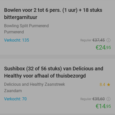
Bowlen voor 2 tot 6 pers. (1 uur) + 18 stuks
33%
bittergarnituur
Bowling Split Purmerend
Purmerend
Verkocht: 135
€37
,45
Regulier
€24
,95
favorite_border
Sushibox (32 of 56 stuks) van Delicious and
58%
Healthy voor afhaal of thuisbezorgd
Delicious and Healthy Zaanstreek
8.4
star
Zaandam
Verkocht: 70
€35
,60
Regulier
€14
,95
favorite_border