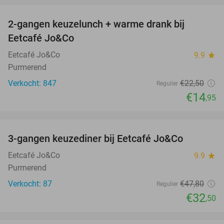
2-gangen keuzelunch + warme drank bij
34%
Eetcafé Jo&Co
Eetcafé Jo&Co
9.9
star
Purmerend
Verkocht: 847
€22
,50
Regulier
€14
,95
favorite_border
3-gangen keuzediner bij Eetcafé Jo&Co
32%
Eetcafé Jo&Co
9.9
star
Purmerend
Verkocht: 87
€47
,80
Regulier
€32
,50
favorite_border