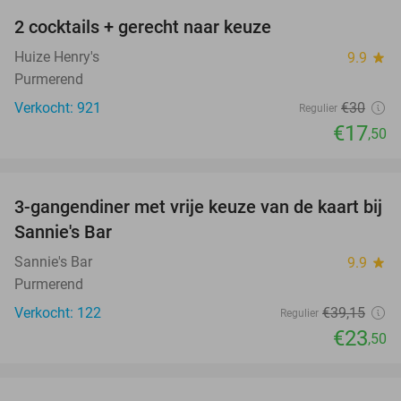
2 cocktails + gerecht naar keuze
42%
Huize Henry's
9.9
star
Purmerend
Verkocht: 921
€30
Regulier
€17
,50
favorite_border
3-gangendiner met vrije keuze van de kaart bij
40%
Sannie's Bar
Sannie's Bar
9.9
star
Purmerend
Verkocht: 122
€39
,15
Regulier
€23
,50
favorite_border