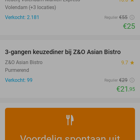
Volendam (+3 locaties)
Verkocht: 2.181
€55
Regulier
€25
favorite_border
3-gangen keuzediner bij Z&O Asian Bistro
24%
Z&O Asian Bistro
9.7
star
Purmerend
Verkocht: 99
€29
Regulier
€21
,95
Voordelig spontaan uit