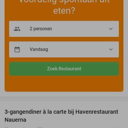
eten?
Zoek Restaurant
favorite_border
3-gangendiner à la carte bij Havenrestaurant
34%
Nauerna