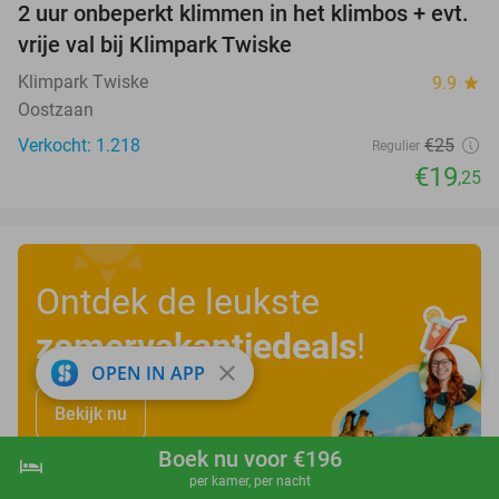
2 uur onbeperkt klimmen in het klimbos + evt.
23%
vrije val bij Klimpark Twiske
Klimpark Twiske
9.9
star
Oostzaan
Verkocht: 1.218
€25
Regulier
€19
,25
Ontdek de leukste
zomervakantiedeals
!
close
OPEN IN APP
Bekijk nu
Boek nu voor €196
hotel
shopping_cart
Boek nu
navigate_next
per kamer, per nacht