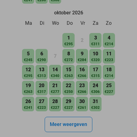
oktober 2026
Ma
Di
Wo
Do
Vr
Za
Zo
1
3
4
2
€295
€311
€214
5
6
8
9
10
11
7
€245
€290
€272
€284
€320
€223
12
13
14
15
16
17
18
€295
€313
€340
€263
€266
€315
€214
19
20
21
22
23
24
25
€263
€317
€277
€250
€266
€306
€227
26
27
28
29
30
31
€241
€223
€227
€227
€261
€302
Meer weergeven