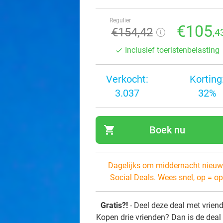
Regulier
€105
€154,42
,4
Inclusief toeristenbelasting
Verkocht:
Korting
3.037
32%
shopping_cart
Boek nu
navi
Dagelijks om middernacht nieuw
Social Deals. Wees snel, op = op
Gratis?!
- Deel deze deal met vrien
Kopen drie vrienden? Dan is de deal