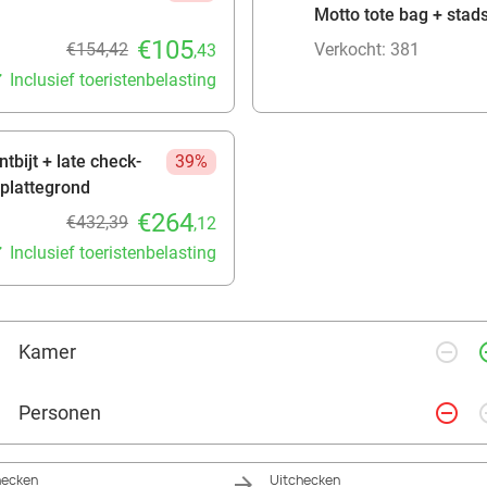
Motto tote bag + stad
€105
€154,42
Verkocht: 381
,43
Inclusief toeristenbelasting
tbijt + late check-
39%
splattegrond
€264
€432,39
,12
Inclusief toeristenbelasting
remove_circle_outline
add_ci
Kamer
remove_circle_outline
add_ci
Personen
hecken
Uitchecken