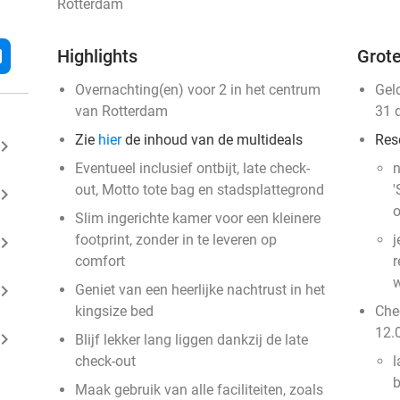
Rotterdam
l
Highlights
Grote
Overnachting(en) voor 2 in het centrum
Gel
van Rotterdam
31 
Zie
hier
de inhoud van de multideals
Res
ard_arrow_right
Eventueel inclusief ontbijt, late check-
n
out, Motto tote bag en stadsplattegrond
'
ard_arrow_right
o
Slim ingerichte kamer voor een kleinere
footprint, zonder in te leveren op
j
ard_arrow_right
comfort
r
w
ard_arrow_right
Geniet van een heerlijke nachtrust in het
kingsize bed
Chec
12.
ard_arrow_right
Blijf lekker lang liggen dankzij de late
check-out
l
b
Maak gebruik van alle faciliteiten, zoals