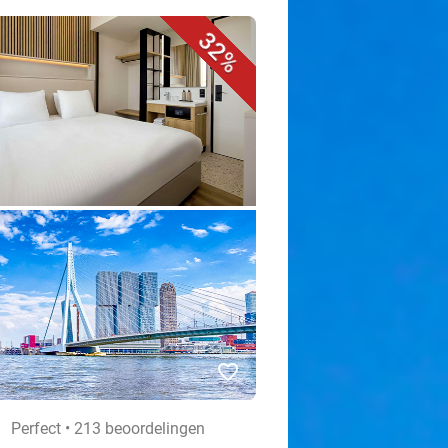
32%
favorite_border
Perfect • 213 beoordelingen