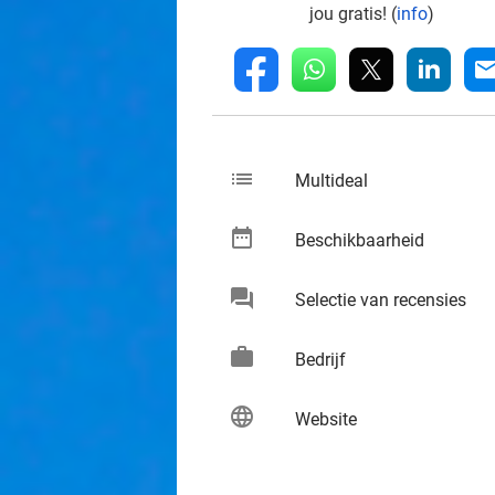
jou gratis! (
info
)
whatsapp
linkedin
fb
mai
list
keybo
Multideal
date_range
keybo
Beschikbaarheid
chat
keybo
Selectie van recensies
work
keybo
Bedrijf
language
keybo
Website