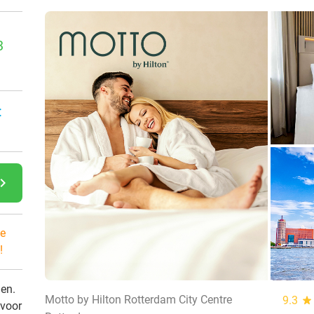
3
:
gate_next
e
!
den.
Motto by Hilton Rotterdam City Centre
9.3
star
 voor