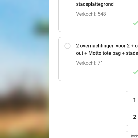
stadsplattegrond
Verkocht: 548
2 overnachtingen voor 2 + on
out + Motto tote bag + stad
Verkocht: 71
1
2
Inc