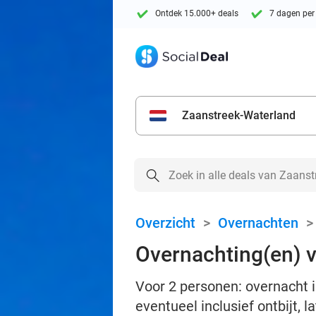
Ontdek 15.000+ deals
7 dagen per
Zaanstreek-Waterland
Overzicht
>
Overnachten
Overnachting(en) vo
Voor 2 personen: overnacht i
eventueel inclusief ontbijt, 