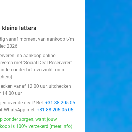
 kleine letters
dig vanaf moment van aankoop t/m
dec 2026
erveren:
na aankoop online
rveren met 'Social Deal Reserveren'
vinden onder het overzicht:
mijn
chers
)
hecken vanaf 12.00 uur, uitchecken
r 14.00 uur
gen over de deal? Bel:
+31 88 205 05
f WhatsApp met:
+31 88 205 05 05
p zonder zorgen, want jouw
koop is 100% verzekerd (meer info)