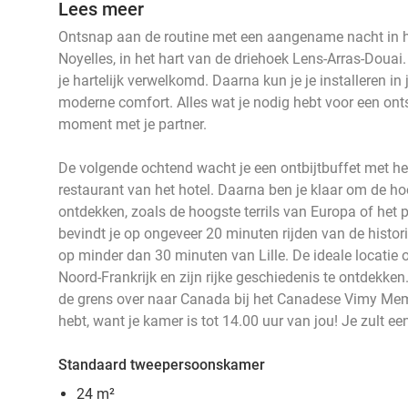
Lees meer
Ontsnap aan de routine met een aangename nacht in he
Noyelles, in het hart van de driehoek Lens-Arras-Douai.
je hartelijk verwelkomd. Daarna kun je je installeren i
moderne comfort. Alles wat je nodig hebt voor een ont
moment met je partner.
De volgende ochtend wacht je een ontbijtbuffet met hee
restaurant van het hotel. Daarna ben je klaar om de h
ontdekken, zoals de hoogste terrils van Europa of het p
bevindt je op ongeveer 20 minuten rijden van de histor
op minder dan 30 minuten van Lille. De ideale locati
Noord-Frankrijk en zijn rijke geschiedenis te ontdekke
de grens over naar Canada bij het Canadese Vimy Memor
hebt, want je kamer is tot 14.00 uur van jou! Je zult een
Standaard tweepersoonskamer
24 m²