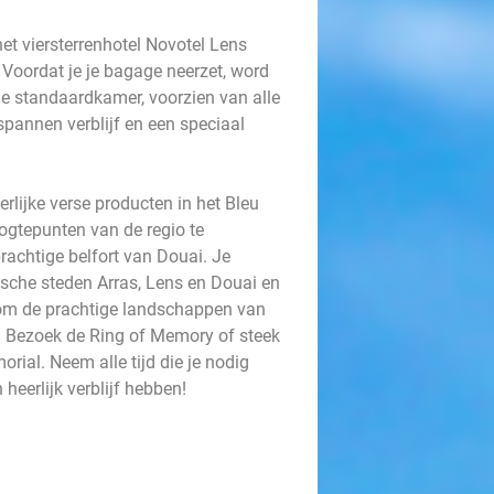
t viersterrenhotel Novotel Lens
 Voordat je je bagage neerzet, word
n je standaardkamer, voorzien van alle
spannen verblijf en een speciaal
rlijke verse producten in het Bleu
oogtepunten van de regio te
rachtige belfort van Douai. Je
ische steden Arras, Lens en Douai en
e om de prachtige landschappen van
n. Bezoek de Ring of Memory of steek
ial. Neem alle tijd die je nodig
 heerlijk verblijf hebben!