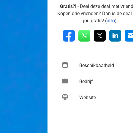
Gratis?!
- Deel deze deal met vrien
Kopen drie vrienden? Dan is de deal
jou gratis! (
info
)
whatsapp
linkedin
fb
mai
date_range
keybo
Beschikbaarheid
work
keybo
Bedrijf
language
keybo
Website