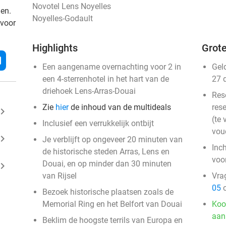
Novotel Lens Noyelles
den.
Noyelles-Godault
 voor
Highlights
Grote
l
Een aangename overnachting voor 2 in
Gel
een 4-sterrenhotel in het hart van de
27 
driehoek Lens-Arras-Douai
Res
Zie
hier
de inhoud van de multideals
rese
ard_arrow_right
(te 
Inclusief een verrukkelijk ontbijt
vou
ard_arrow_right
Je verblijft op ongeveer 20 minuten van
Inc
de historische steden Arras, Lens en
voo
Douai, en op minder dan 30 minuten
ard_arrow_right
van Rijsel
Vra
05
o
Bezoek historische plaatsen zoals de
Memorial Ring en het Belfort van Douai
Koo
aan
Beklim de hoogste terrils van Europa en