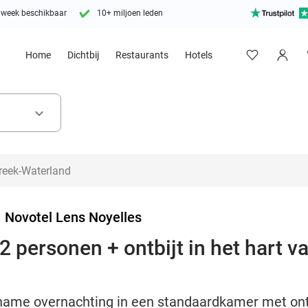
 week beschikbaar
10+ miljoen leden
Home
Dichtbij
Restaurants
Hotels
keyboard_arrow_down
>
Novotel Lens Noyelles
 personen + ontbijt in het hart v
ame overnachting in een standaardkamer met ontbij