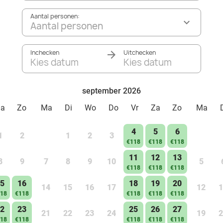
Aantal personen:
Aantal personen
Inchecken
Uitchecken
Kies datum
Kies datum
september 2026
Za
Zo
Ma
Di
Wo
Do
Vr
Za
Zo
Ma
4
5
6
1
2
1
2
3
€118
€118
€118
11
12
13
8
9
7
8
9
10
5
€118
€118
€118
5
16
18
19
20
14
15
16
17
12
1
18
€118
€118
€118
€118
2
23
25
26
27
21
22
23
24
19
2
18
€118
€118
€118
€118