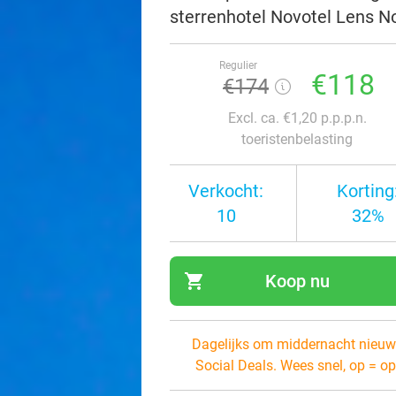
sterrenhotel Novotel Lens No
Regulier
€118
€174
Excl. ca. €1,20 p.p.p.n.
toeristenbelasting
Verkocht:
Korting
10
32%
shopping_cart
Koop nu
navi
Dagelijks om middernacht nieuw
Social Deals. Wees snel, op = op