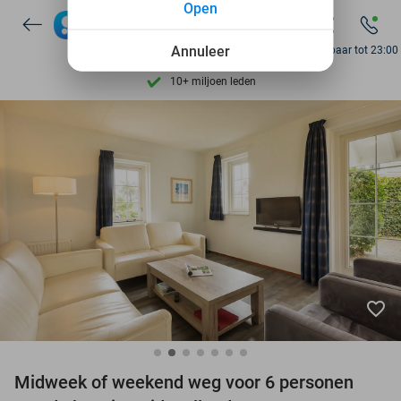
Open
Ontdek 15.000+ deals
7 dagen per week beschikbaar
Annuleer
Bereikbaar tot 23:00
10+ miljoen leden
9,4
op basis van
205.826 reviews
Ontdek 15.000+ deals
7 dagen per week beschikbaar
10+ miljoen leden
favorite_border
Midweek of weekend weg voor 6 personen