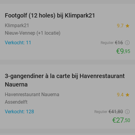
favorite_border
Footgolf (12 holes) bij Klimpark21
38%
NEW
TODAY
Klimpark21
9.7
star
Nieuw-Vennep (+1 locatie)
Verkocht: 11
€16
Regulier
€9
,95
favorite_border
3-gangendiner à la carte bij Havenrestaurant
34%
Nauerna
Havenrestaurant Nauerna
9.4
star
Assendelft
Verkocht: 128
€41
,80
Regulier
€27
,50
favorite_border