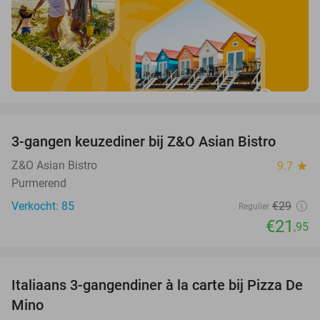
favorite_border
3-gangen keuzediner bij Z&O Asian Bistro
24%
Z&O Asian Bistro
9.7
star
Purmerend
Verkocht: 85
€29
Regulier
€21
,95
favorite_border
Italiaans 3-gangendiner à la carte bij Pizza De
31%
Mino