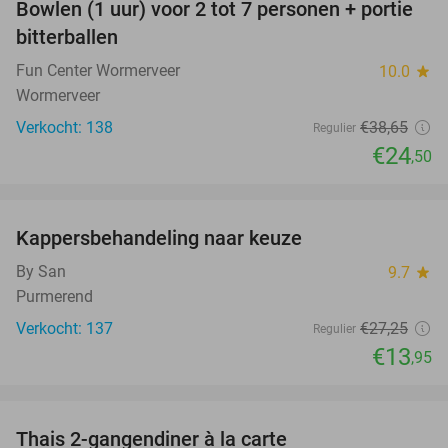
Bowlen (1 uur) voor 2 tot 7 personen + portie
37%
bitterballen
Fun Center Wormerveer
10.0
star
Wormerveer
Verkocht: 138
€38
,65
Regulier
€24
,50
favorite_border
Kappersbehandeling naar keuze
49%
By San
9.7
star
Purmerend
Verkocht: 137
€27
,25
Regulier
€13
,95
favorite_border
Thais 2-gangendiner à la carte
32%