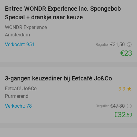
Entree WONDR Experience inc. Spongebob
27%
Special + drankje naar keuze
WONDR Experience
Amsterdam
Verkocht: 951
€31
,50
Regulier
€23
favorite_border
3-gangen keuzediner bij Eetcafé Jo&Co
32%
Eetcafé Jo&Co
9.9
star
Purmerend
Verkocht: 78
€47
,80
Regulier
€32
,50
favorite_border