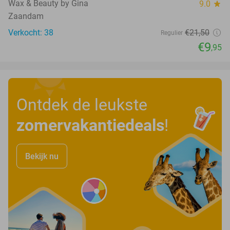
Wax & Beauty by Gina
9.0
star
Zaandam
Verkocht: 38
€21
,50
Regulier
€9
,95
Ontdek de leukste
zomervakantiedeals
!
Bekijk nu