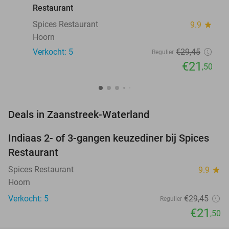
Restaurant
Spices Restaurant
9.9
star
Hoorn
Verkocht: 5
€29
,45
Regulier
€21
,50
favorite_border
Deals in Zaanstreek-Waterland
Indiaas 2- of 3-gangen keuzediner bij Spices
27%
NEW
Restaurant
TODAY
Spices Restaurant
9.9
star
Hoorn
Verkocht: 5
€29
,45
Regulier
€21
,50