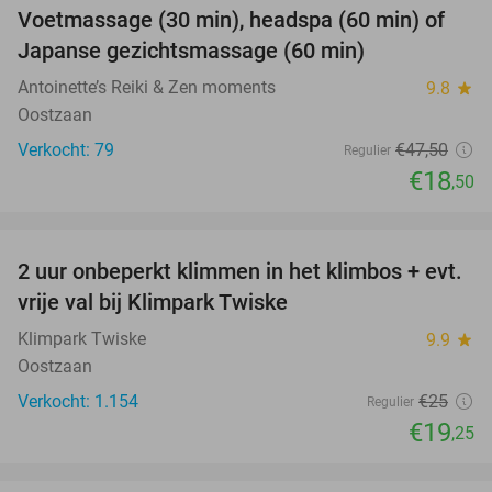
Voetmassage (30 min), headspa (60 min) of
61%
Japanse gezichtsmassage (60 min)
Antoinette’s Reiki & Zen moments
9.8
star
Oostzaan
Verkocht: 79
€47
,50
Regulier
€18
,50
favorite_border
2 uur onbeperkt klimmen in het klimbos + evt.
23%
vrije val bij Klimpark Twiske
Klimpark Twiske
9.9
star
Oostzaan
Verkocht: 1.154
€25
Regulier
€19
,25
favorite_border