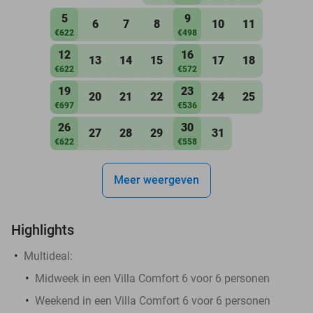
5
9
6
7
8
10
11
€622
€498
12
16
13
14
15
17
18
€622
€572
19
23
20
21
22
24
25
€697
€536
26
30
27
28
29
31
€622
€558
Meer weergeven
Highlights
Multideal:
Midweek in een Villa Comfort 6 voor 6 personen
Weekend in een Villa Comfort 6 voor 6 personen