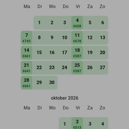
Ma
Di
Wo
Do
Vr
Za
Zo
4
1
2
3
5
6
€658
7
11
8
9
10
12
13
€743
€678
14
18
15
16
17
19
20
€661
€587
21
25
22
23
24
26
27
€641
€587
28
29
30
€661
oktober 2026
Ma
Di
Wo
Do
Vr
Za
Zo
2
1
3
4
€513