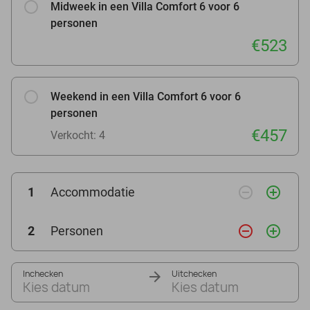
Midweek in een Villa Comfort 6 voor 6
personen
€523
Weekend in een Villa Comfort 6 voor 6
personen
€457
Verkocht: 4
remove_circle_outline
add_circle_outline
1
Accommodatie
remove_circle_outline
add_circle_outline
2
Personen
Inchecken
Uitchecken
Kies datum
Kies datum