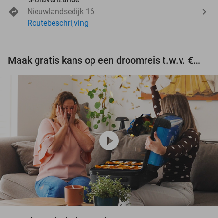
Nieuwlandsedijk 16
Routebeschrijving
Maak gratis kans op een droomreis t.w.v. €3.000!
play_circle