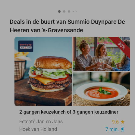
Deals in de buurt van Summio Duynparc De
Heeren van 's-Gravensande
30%
favorite_border
2-gangen keuzelunch of 3-gangen keuzediner
Eetcafé Jan en Jans
9.6
star
Hoek van Holland
7 min.
directions_walk