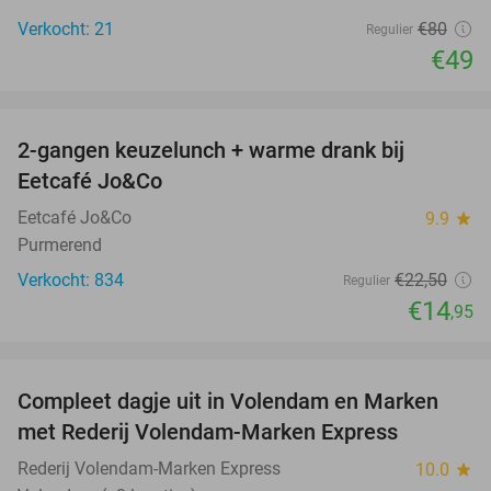
Verkocht: 21
€80
Regulier
€49
favorite_border
2-gangen keuzelunch + warme drank bij
34%
Eetcafé Jo&Co
Eetcafé Jo&Co
9.9
star
Purmerend
Verkocht: 834
€22
,50
Regulier
€14
,95
favorite_border
Compleet dagje uit in Volendam en Marken
55%
met Rederij Volendam-Marken Express
Rederij Volendam-Marken Express
10.0
star