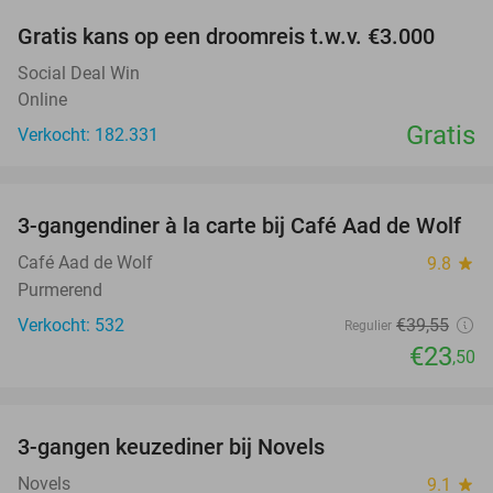
Gratis kans op een droomreis t.w.v. €3.000
Social Deal Win
Online
Gratis
Verkocht: 182.331
favorite_border
3-gangendiner à la carte bij Café Aad de Wolf
41%
Café Aad de Wolf
9.8
star
Purmerend
Verkocht: 532
€39
,55
Regulier
€23
,50
favorite_border
3-gangen keuzediner bij Novels
39%
Novels
9.1
star