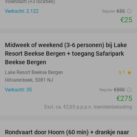
Volendam (+3 locaties)
Verkocht: 2.122
€55
Regulier
€25
favorite_border
Midweek of weekend (3-6 personen) bij Lake
53%
Resort Beekse Bergen + toegang Safaripark
Beekse Bergen
Lake Resort Beekse Bergen
9.1
star
Hilvarenbeek, 5081 NJ
Verkocht: 35
€590
Regulier
€275
Excl. ca. €2,65 p.p.p.n. toeristenbelasting
favorite_border
Rondvaart door Hoorn (60 min) + drankje naar
38%