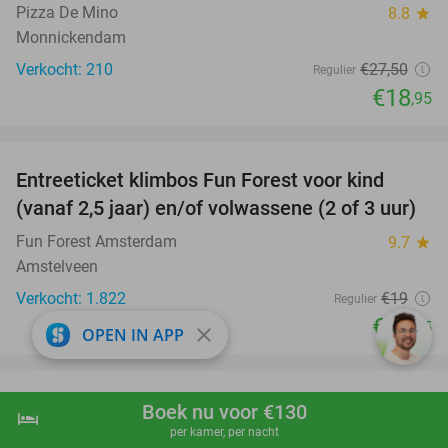
Pizza De Mino
8.8
star
Monnickendam
Verkocht: 210
€27
,50
Regulier
€18
,95
favorite_border
Entreeticket klimbos Fun Forest voor kind
32%
(vanaf 2,5 jaar) en/of volwassene (2 of 3 uur)
Fun Forest Amsterdam
9.7
star
Amstelveen
Verkocht: 1.822
€19
Regulier
€12
,95
close
OPEN IN APP
favorite_border
Overnachting voor 2 + evt. ontbijt en 3-
Boek nu voor €130
hotel
shopping_cart
Boek nu
navigate_next
gangendiner bij Fletcher Hotels
per kamer, per nacht