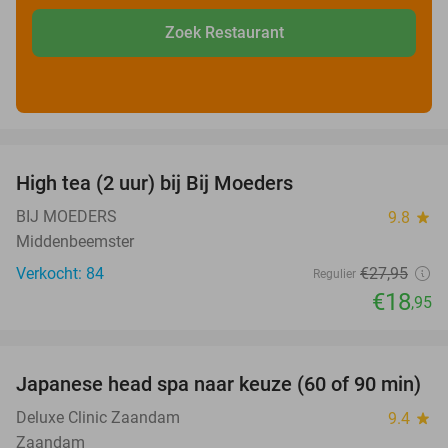
Zoek Restaurant
favorite_border
High tea (2 uur) bij Bij Moeders
32%
BIJ MOEDERS
9.8
star
Middenbeemster
Verkocht: 84
€27
,95
Regulier
€18
,95
favorite_border
Japanese head spa naar keuze (60 of 90 min)
39%
Deluxe Clinic Zaandam
9.4
star
Zaandam