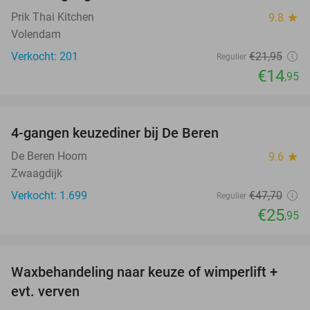
Prik Thai Kitchen
9.8
star
Volendam
Verkocht: 201
€21
,95
Regulier
€14
,95
favorite_border
4-gangen keuzediner bij De Beren
46%
De Beren Hoorn
9.6
star
Zwaagdijk
Verkocht: 1.699
€47
,70
Regulier
€25
,95
favorite_border
Waxbehandeling naar keuze of wimperlift +
54%
evt. verven