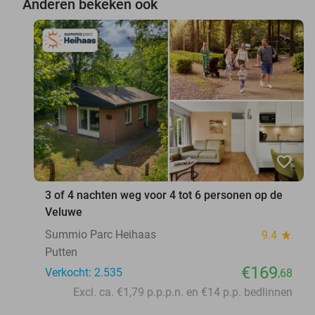
Anderen bekeken ook
favorite_border
3 of 4 nachten weg voor 4 tot 6 personen op de
Veluwe
Summio Parc Heihaas
9.4
star
Putten
€169
Verkocht: 2.535
,68
Excl. ca. €1,79 p.p.p.n. en €14 p.p. bedlinnen