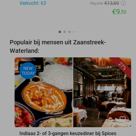
Verkocht: 63
€13
,60
Regulier
€9
,50
Populair bij mensen uit Zaanstreek-
Waterland:
27%
NEW
TODAY
favorite_border
Indiaas 2- of 3-gangen keuzediner bij Spices