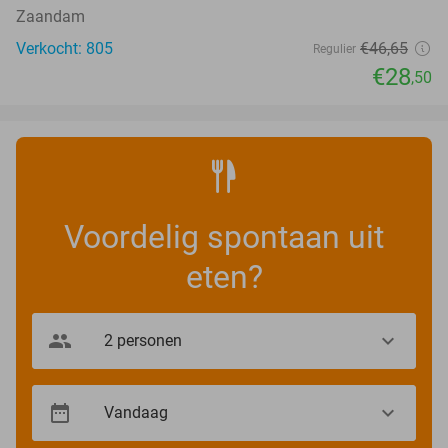
Zaandam
Verkocht: 805
€46
,65
Regulier
€28
,50
Voordelig spontaan uit
eten?