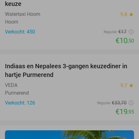
keuze
Watertaxi Hoorn
9.8
star
Hoorn
Verkocht: 450
€17
Regulier
€10
,50
favorite_border
Indiaas en Nepalees 3-gangen keuzediner in
41%
hartje Purmerend
VEDA
9.7
star
Purmerend
Verkocht: 126
€33
,70
Regulier
€19
,95