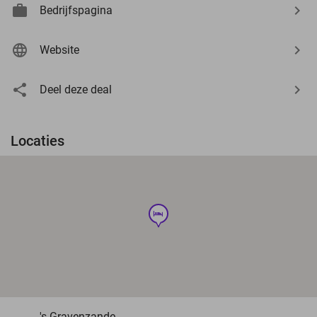
Bedrijfspagina
Website
Deel deze deal
Locaties
hotel
's-Gravenzande