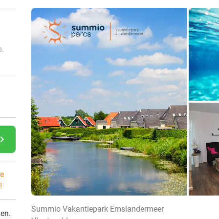
p.
gate_next
e
!
Summio Vakantiepark Emslandermeer
den.