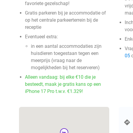
favoriete gezelschap!
vri
Gratis parkeren bij je accommodatie of
ma
op het centrale parkeerterrein bij de
Inc
receptie
voo
Eventueel extra:
Enke
in een aantal accommodaties zijn
Vra
huisdieren toegestaan tegen een
05
o
meerprijs (vraag naar de
mogelijkheden bij het reserveren)
Alleen vandaag: bij elke €10 die je
besteedt, maak je gratis kans op een
iPhone 17 Pro t.w.v. €1.329!
hotel