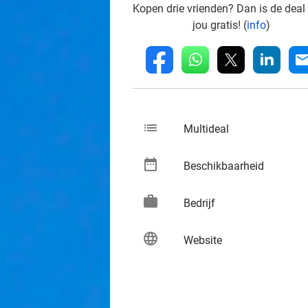
Kopen drie vrienden? Dan is de deal
jou gratis! (
info
)
whatsapp
linkedin
fb
mai
list
keybo
Multideal
date_range
keybo
Beschikbaarheid
work
keybo
Bedrijf
language
keybo
Website