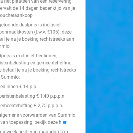
a het plaatsen van een reservering
ervalt de 14 dagen bedenktijd van je
voucheraankoop
etoonde dealprijs is inclusief
oonmaakkosten (t.w.v. €105), deze
al je na je boeking rechtstreeks aan
mmio
prijs is exclusief bedlinnen,
ristenbelasting en gemeenteheffing,
 betaal je na je boeking rechtstreeks
 Summio:
edlinnen € 14 p.p.
oeristenbelasting € 1,40 p.p.p.n.
emeenteheffing € 2,75 p.p.p.n.
algemene voorwaarden van Summio
n van toepassing, bekijk deze
hier
midweek geldt van maandag t/m