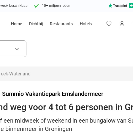
 week beschikbaar
10+ miljoen leden
Home
Dichtbij
Restaurants
Hotels
keyboard_arrow_down
>
Summio Vakantiepark Emslandermeer
d weg voor 4 tot 6 personen in G
lijf een midweek of weekend in een bungalow van
te binnenmeer in Groningen