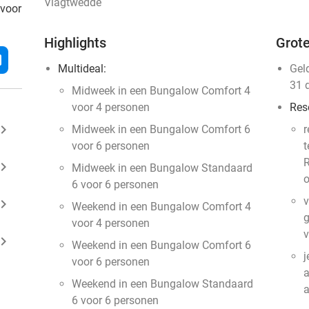
Vlagtwedde
 voor
Highlights
Grote
l
Multideal:
Gel
31 
Midweek in een Bungalow Comfort 4
voor 4 personen
Res
ard_arrow_right
Midweek in een Bungalow Comfort 6
r
voor 6 personen
t
R
ard_arrow_right
Midweek in een Bungalow Standaard
o
6 voor 6 personen
v
ard_arrow_right
Weekend in een Bungalow Comfort 4
g
voor 4 personen
v
ard_arrow_right
Weekend in een Bungalow Comfort 6
j
voor 6 personen
a
Weekend in een Bungalow Standaard
6 voor 6 personen