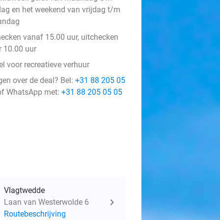
jdag en het weekend van vrijdag t/m
andag
hecken vanaf 15.00 uur, uitchecken
r 10.00 uur
l voor recreatieve verhuur
gen over de deal? Bel:
+31 88 205 05
f WhatsApp met:
+31 88 205 05 05
Vlagtwedde
Laan van Westerwolde 6
Routebeschrijving