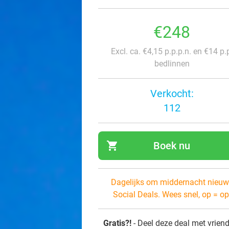
€248
Excl. ca. €4,15 p.p.p.n. en €14 p.
bedlinnen
Verkocht:
112
shopping_cart
Boek nu
navi
Dagelijks om middernacht nieuw
Social Deals. Wees snel, op = op
Gratis?!
- Deel deze deal met vrien