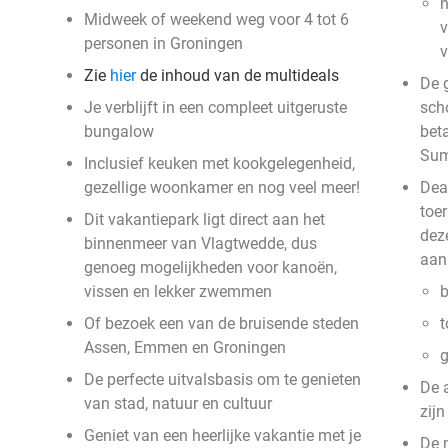
n
Midweek of weekend weg voor 4 tot 6
v
personen in Groningen
Zie
hier
de inhoud van de multideals
De g
Je verblijft in een compleet uitgeruste
sch
bungalow
beta
Su
Inclusief keuken met kookgelegenheid,
gezellige woonkamer en nog veel meer!
Deal
toe
Dit vakantiepark ligt direct aan het
deze
binnenmeer van Vlagtwedde, dus
aan
genoeg mogelijkheden voor kanoën,
vissen en lekker zwemmen
b
Of bezoek een van de bruisende steden
t
Assen, Emmen en Groningen
g
De perfecte uitvalsbasis om te genieten
De 
van stad, natuur en cultuur
zij
Geniet van een heerlijke vakantie met je
De 