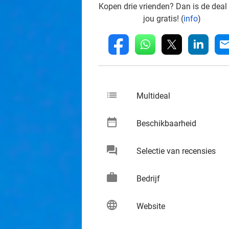
Kopen drie vrienden? Dan is de deal
jou gratis! (
info
)
whatsapp
linkedin
fb
mai
list
keybo
Multideal
date_range
keybo
Beschikbaarheid
chat
keybo
Selectie van recensies
work
keybo
Bedrijf
language
keybo
Website