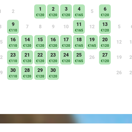
1
2
3
4
6
1
2
5
€120
€120
€120
€165
€120
9
11
13
8
7
8
9
10
12
5
€110
€165
€120
16
14
15
16
17
18
19
20
5
12
1
€110
€120
€120
€120
€120
€165
€165
€120
23
21
22
23
24
25
27
2
26
19
2
€110
€120
€120
€120
€120
€165
€120
30
28
29
30
9
26
2
€110
€120
€120
€120