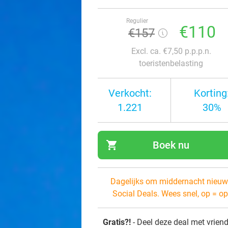
Regulier
€110
€157
Excl. ca. €7,50 p.p.p.n.
toeristenbelasting
Verkocht:
Korting
1.221
30%
shopping_cart
Boek nu
navi
Dagelijks om middernacht nieuw
Social Deals. Wees snel, op = op
Gratis?!
- Deel deze deal met vrien