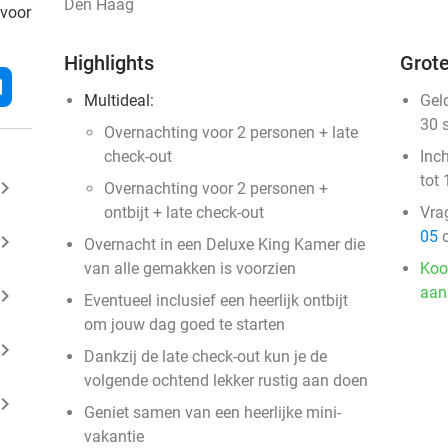
Den Haag
 voor
Highlights
Grote
l
Multideal:
Gel
30 
​Overnachting voor 2 personen + late
check-out
Inc
tot 
ard_arrow_right
Overnachting voor 2 personen +
ontbijt + late check-out
Vra
05
o
ard_arrow_right
Overnacht in een Deluxe King Kamer die
van alle gemakken is voorzien
Koo
aan
ard_arrow_right
Eventueel inclusief een heerlijk ontbijt
om jouw dag goed te starten
ard_arrow_right
Dankzij de late check-out kun je de
volgende ochtend lekker rustig aan doen
ard_arrow_right
Geniet samen van een heerlijke mini-
vakantie