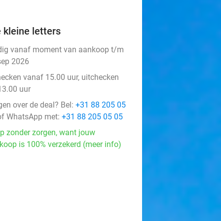
 kleine letters
dig vanaf moment van aankoop t/m
sep 2026
hecken vanaf 15.00 uur, uitchecken
13.00 uur
gen over de deal? Bel:
+31 88 205 05
f WhatsApp met:
+31 88 205 05 05
p zonder zorgen, want jouw
koop is 100% verzekerd (meer info)