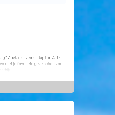
ag? Zoek niet verder: bij The ALD
men met je favoriete gezelschap van
ntbijt.
akken is voorzien. De kamer is
en badkamer met toilet en
check-out van 13.00 uur kun je de
fantastisch verblijf bij dé ideale