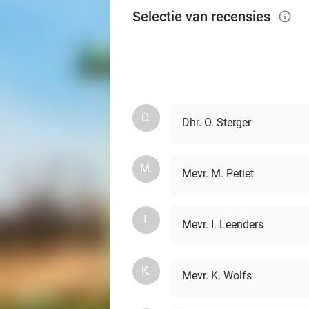
Selectie van recensies
info_outlined
O.
Dhr. O. Sterger
M.
Mevr. M. Petiet
I.
Mevr. I. Leenders
K.
Mevr. K. Wolfs