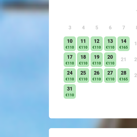
3
4
5
6
7
10
11
12
13
14
1
€110
€110
€110
€110
€165
17
18
19
20
21
2
€110
€110
€110
€110
24
25
26
27
28
2
€110
€110
€110
€110
€165
31
€110