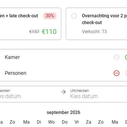
n + late check-out
30%
Overnachting voor 2 pe
check-out
€110
€157
Verkocht: 73
remove_circle_outline
add_ci
Kamer
remove_circle_outline
add_ci
Personen
hecken
Uitchecken
es datum
Kies datum
september 2026
Za
Zo
Ma
Di
Wo
Do
Vr
Za
Zo
Ma