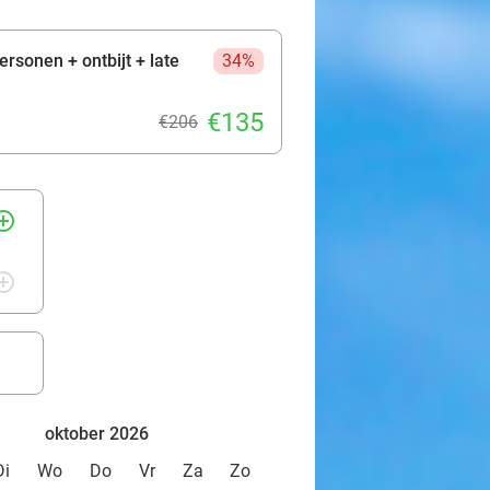
rsonen + ontbijt + late
34%
€135
€206
rcle_outline
rcle_outline
oktober 2026
Di
Wo
Do
Vr
Za
Zo