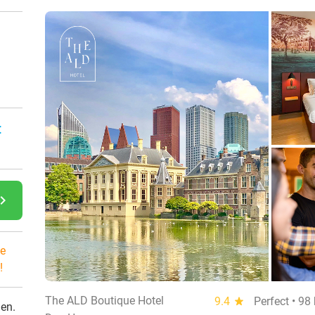
:
gate_next
e
!
The ALD Boutique Hotel
9.4
star
Perfect • 98
den.