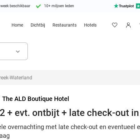
 week beschikbaar
10+ miljoen leden
Home
Dichtbij
Restaurants
Hotels
keyboard_arrow_down
>
The ALD Boutique Hotel
 + evt. ontbijt + late check-out i
e overnachting met late check-out en eventueel een
Haag